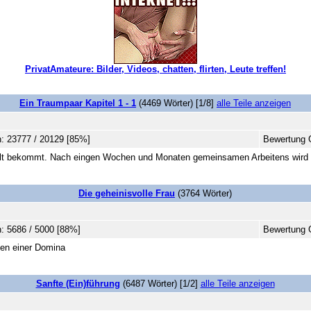
PrivatAmateure: Bilder, Videos, chatten, flirten, Leute treffen!
Ein Traumpaar Kapitel 1 - 1
(4469 Wörter) [1/8]
alle Teile anzeigen
: 23777 / 20129 [85%]
Bewertung 
tellt bekommt. Nach eingen Wochen und Monaten gemeinsamen Arbeitens wird es
Die geheinisvolle Frau
(3764 Wörter)
: 5686 / 5000 [88%]
Bewertung G
ben einer Domina
Sanfte (Ein)führung
(6487 Wörter) [1/2]
alle Teile anzeigen