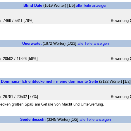
Blind Date
(1619 Wörter) [1/6]
alle Teile anzeigen
: 7469 / 5811 [78%]
Bewertung 
Unerwartet
(1872 Wörter) [1/23]
alle Teile anzeigen
: 20502 / 11826 [58%]
Bewertung 
e Dominanz- Ich entdecke mehr meine dominante Seite
(2122 Wörter) [1/2
: 26781 / 20532 [77%]
Bewertung G
decken großen Spaß am Gefälle von Macht und Unterwerfung.
Seidenfesseln
(3345 Wörter) [1/2]
alle Teile anzeigen