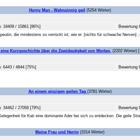
Horny Man - Wahnsinnig geil
(5254 Wörter)
: 18409 / 15861 [86%]
Bewertung 
rapeutin, die mindestens so verrückt ist, wie er. [nichts für schwache Nerven] ;-
eine Kurzgeschichte über die Zweideutigkeit von Worten.
(2202 Wörter) [
: 6443 / 4844 [75%]
Bewertung 
An einem einzigen geilen Tag
(3781 Wörter)
: 34462 / 27058 [79%]
Bewertung 
Gelegenheit für Kati eine dominante Ader bei sich zu entdecken. Die geile Stra
Meine Frau und Herrin
(3314 Wörter)