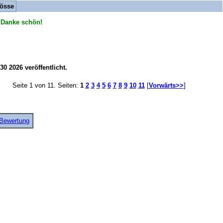
össe
 Danke schön!
0 2026 veröffentlicht.
Seite 1 von 11. Seiten:
1
2
3
4
5
6
7
8
9
10
11
[
Vorwärts>>
]
 Bewertung