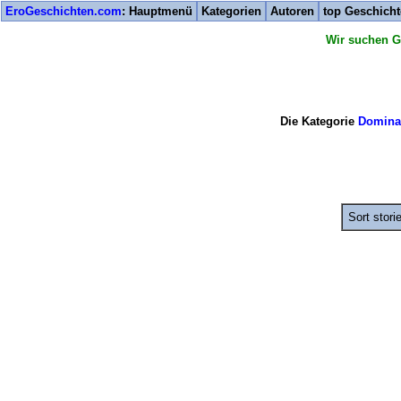
EroGeschichten.com
: Hauptmenü
Kategorien
Autoren
top Geschich
Wir suchen G
Die Kategorie
Domina
Sort stori