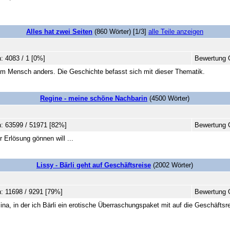
Alles hat zwei Seiten
(860 Wörter) [1/3]
alle Teile anzeigen
: 4083 / 1 [0%]
Bewertung G
dem Mensch anders. Die Geschichte befasst sich mit dieser Thematik.
Regine - meine schöne Nachbarin
(4500 Wörter)
: 63599 / 51971 [82%]
Bewertung 
 Erlösung gönnen will ...
Lissy - Bärli geht auf Geschäftsreise
(2002 Wörter)
: 11698 / 9291 [79%]
Bewertung G
na, in der ich Bärli ein erotische Überraschungspaket mit auf die Geschäftsre