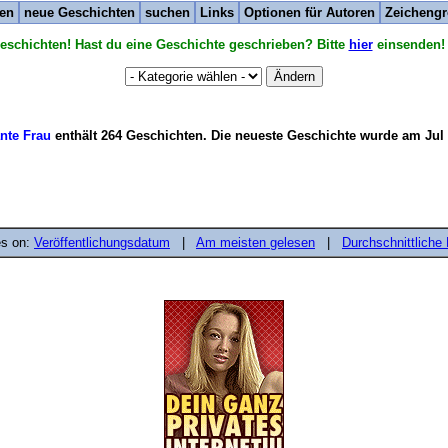
ten
neue Geschichten
suchen
Links
Optionen für Autoren
Zeichengr
eschichten! Hast du eine Geschichte geschrieben? Bitte
hier
einsenden!
nte Frau
enthält 264 Geschichten. Die neueste Geschichte wurde am Jul 3
es on:
Veröffentlichungsdatum
|
Am meisten gelesen
|
Durchschnittliche