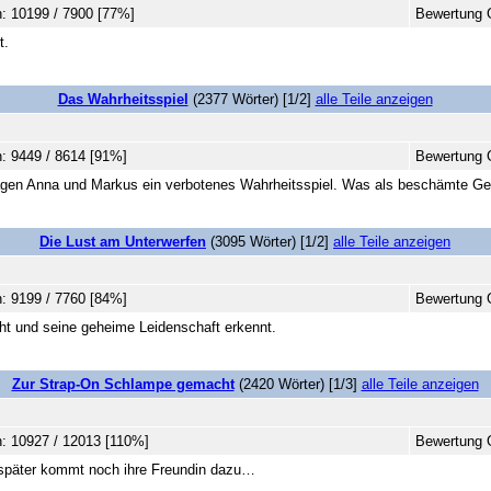
: 10199 / 7900 [77%]
Bewertung 
t.
Das Wahrheitsspiel
(2377 Wörter) [1/2]
alle Teile anzeigen
: 9449 / 8614 [91%]
Bewertung 
agen Anna und Markus ein verbotenes Wahrheitsspiel. Was als beschämte Ges
Die Lust am Unterwerfen
(3095 Wörter) [1/2]
alle Teile anzeigen
: 9199 / 7760 [84%]
Bewertung 
ht und seine geheime Leidenschaft erkennt.
Zur Strap-On Schlampe gemacht
(2420 Wörter) [1/3]
alle Teile anzeigen
: 10927 / 12013 [110%]
Bewertung G
, später kommt noch ihre Freundin dazu…