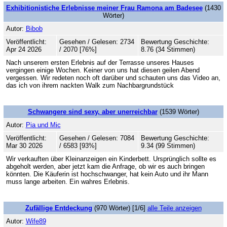
Exhibitionistiche Erlebnisse meiner Frau Ramona am Badesee
(1430
Wörter)
Autor:
Bibob
Veröffentlicht:
Gesehen / Gelesen: 2734
Bewertung Geschichte:
Apr 24 2026
/ 2070 [76%]
8.76 (34 Stimmen)
Nach unserem ersten Erlebnis auf der Terrasse unseres Hauses
vergingen einige Wochen. Keiner von uns hat diesen geilen Abend
vergessen. Wir redeten noch oft darüber und schauten uns das Video an,
das ich von ihrem nackten Walk zum Nachbargrundstück
Schwangere sind sexy, aber unerreichbar
(1539 Wörter)
Autor:
Pia und Mic
Veröffentlicht:
Gesehen / Gelesen: 7084
Bewertung Geschichte:
Mar 30 2026
/ 6583 [93%]
9.34 (99 Stimmen)
Wir verkauften über Kleinanzeigen ein Kinderbett. Ursprünglich sollte es
abgeholt werden, aber jetzt kam die Anfrage, ob wir es auch bringen
könnten. Die Käuferin ist hochschwanger, hat kein Auto und ihr Mann
muss lange arbeiten. Ein wahres Erlebnis.
Zufällige Entdeckung
(970 Wörter) [1/6]
alle Teile anzeigen
Autor:
Wife89