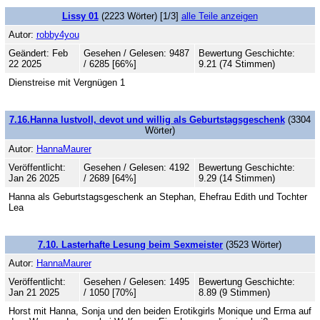
Lissy 01
(2223 Wörter) [1/3]
alle Teile anzeigen
Autor:
robby4you
Geändert: Feb
Gesehen / Gelesen: 9487
Bewertung Geschichte:
22 2025
/ 6285 [66%]
9.21 (74 Stimmen)
Dienstreise mit Vergnügen 1
7.16.Hanna lustvoll, devot und willig als Geburtstagsgeschenk
(3304
Wörter)
Autor:
HannaMaurer
Veröffentlicht:
Gesehen / Gelesen: 4192
Bewertung Geschichte:
Jan 26 2025
/ 2689 [64%]
9.29 (14 Stimmen)
Hanna als Geburtstagsgeschenk an Stephan, Ehefrau Edith und Tochter
Lea
7.10. Lasterhafte Lesung beim Sexmeister
(3523 Wörter)
Autor:
HannaMaurer
Veröffentlicht:
Gesehen / Gelesen: 1495
Bewertung Geschichte:
Jan 21 2025
/ 1050 [70%]
8.89 (9 Stimmen)
Horst mit Hanna, Sonja und den beiden Erotikgirls Monique und Erma auf