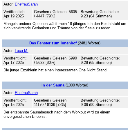
Autor:
EhefrauSarah
Veröffentlicht:
Gesehen / Gelesen: 5605
Bewertung Geschichte:
Apr 19 2025
/ 4447 [79%]
9.23 (64 Stimmen)
Mangels anderer Optionen wählt mein 18 jähriges Ich den Beichtstuhl um
sich verwirrende Gedanken und Träume von der Seele zu reden.
Das Fenster zum Innenhof
(2481 Wörter)
Autor:
Luca M.
Veröffentlicht:
Gesehen / Gelesen: 6990
Bewertung Geschichte:
Apr 17 2025
/ 5622 [80%]
9.28 (65 Stimmen)
Die junge Erzählerin hat einen interessanten One Night Stand.
In der Sauna
(1000 Wörter)
Autor:
EhefrauSarah
Veröffentlicht:
Gesehen / Gelesen:
Bewertung Geschichte:
Apr 15 2025
11170 / 8139 [73%]
9.06 (90 Stimmen)
Der entspannte Saunabesuch nach dem Workout wird zu einem
unvergesslichen Erlebnis.