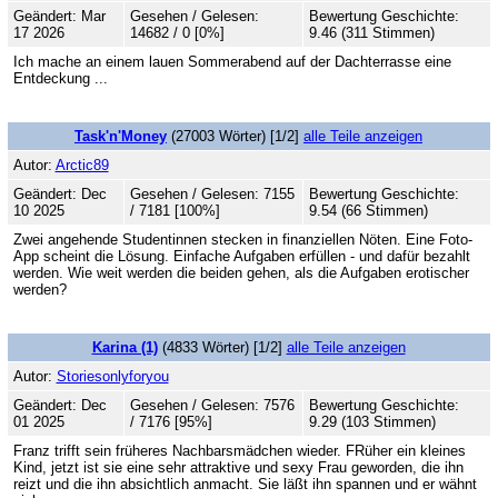
Geändert: Mar
Gesehen / Gelesen:
Bewertung Geschichte:
17 2026
14682 / 0 [0%]
9.46 (311 Stimmen)
Ich mache an einem lauen Sommerabend auf der Dachterrasse eine
Entdeckung ...
Task'n'Money
(27003 Wörter) [1/2]
alle Teile anzeigen
Autor:
Arctic89
Geändert: Dec
Gesehen / Gelesen: 7155
Bewertung Geschichte:
10 2025
/ 7181 [100%]
9.54 (66 Stimmen)
Zwei angehende Studentinnen stecken in finanziellen Nöten. Eine Foto-
App scheint die Lösung. Einfache Aufgaben erfüllen - und dafür bezahlt
werden. Wie weit werden die beiden gehen, als die Aufgaben erotischer
werden?
Karina (1)
(4833 Wörter) [1/2]
alle Teile anzeigen
Autor:
Storiesonlyforyou
Geändert: Dec
Gesehen / Gelesen: 7576
Bewertung Geschichte:
01 2025
/ 7176 [95%]
9.29 (103 Stimmen)
Franz trifft sein früheres Nachbarsmädchen wieder. FRüher ein kleines
Kind, jetzt ist sie eine sehr attraktive und sexy Frau geworden, die ihn
reizt und die ihn absichtlich anmacht. Sie läßt ihn spannen und er wähnt