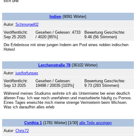
sich une
Indien
(9091 Wörter)
Autor:
Schmorgel02
Veröffentlicht:
Gesehen / Gelesen: 4733
Bewertung Geschichte:
Sep 25 2025
/ 4020 [85%]
9.46 (56 Stimmen)
Die Erlebnisse mit einer jungen Inderin am Pool eines noblen indischen
Hotesl
Lerchenstraße 78
(36102 Wörter)
Autor:
justforfunsex
Veröffentlicht:
Gesehen / Gelesen:
Bewertung Geschichte:
Sep 13 2025
19498 / 20035 [103%]
9.73 (283 Stimmen)
Während meines Studiums wohnte ich als Untermieter bei einer deutlich
älteren Frau. Ich war noch unerfahren und masturbierte häufig zu Pornos.
Eines Tages erwischte mich meine strenge Vermieterin beim Wichsen.
Was ich daraufhin alles erleb
Cynthia 1
(1781 Wörter) [1/30]
alle Teile anzeigen
Autor:
Chris72