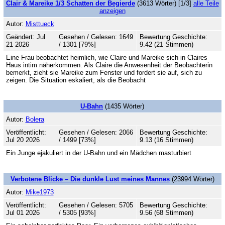
Clair & Mareike 1/3 Schatten der Begierde
(3613 Wörter) [1/3]
alle Teile
anzeigen
Autor:
Misttueck
Geändert: Jul
Gesehen / Gelesen: 1649
Bewertung Geschichte:
21 2026
/ 1301 [79%]
9.42 (21 Stimmen)
Eine Frau beobachtet heimlich, wie Claire und Mareike sich in Claires
Haus intim näherkommen. Als Claire die Anwesenheit der Beobachterin
bemerkt, zieht sie Mareike zum Fenster und fordert sie auf, sich zu
zeigen. Die Situation eskaliert, als die Beobacht
U-Bahn
(1435 Wörter)
Autor:
Bolera
Veröffentlicht:
Gesehen / Gelesen: 2066
Bewertung Geschichte:
Jul 20 2026
/ 1499 [73%]
9.13 (16 Stimmen)
Ein Junge ejakuliert in der U-Bahn und ein Mädchen masturbiert
Verbotene Blicke – Die dunkle Lust meines Mannes
(23994 Wörter)
Autor:
Mike1973
Veröffentlicht:
Gesehen / Gelesen: 5705
Bewertung Geschichte:
Jul 01 2026
/ 5305 [93%]
9.56 (68 Stimmen)