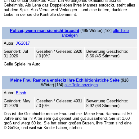
Ein scheinbar perfektes Paar. Ein verborgenes exhibitionistisches
Geheimnis. Als Lena das Doppelleben ihres Mannes entdeckt, steht alles
auf dem Spiel. Aus Verrat wird Verlangen – und eine tiefere, dunklere
Liebe, in der sie die Kontrolle übernimmt.
Polizei, wenn man sie nicht braucht
(495 Wörter) [1/2]
alle Teile
anzeigen
Autor:
JG2017
Geändert: Jul
Gesehen / Gelesen: 2928
Bewertung Geschichte:
01 2026
/ 0 [0%]
8.66 (45 Stimmen)
Geile Spiele im Auto
Meine Frau Ramona entdeckt ihre Exhibitionistiche Seite
(918
Wörter) [1/4]
alle Teile anzeigen
Autor:
Bibob
Geändert: May
Gesehen / Gelesen: 4931
Bewertung Geschichte:
01 2026
/ 0 [0%]
8.92 (68 Stimmen)
Das ist die Geschichte meiner Frau und mir. Meine Frau Ramona ist 50
Jahre und für ihr Alter sehr gut gebaut und gut aussehend. Sie ist 1,60
groß und wiegt 60 kg. Sie hat einen großen Busen, ihre Titten sind eine
D-Größe, und weil wir Kinder haben, stehen