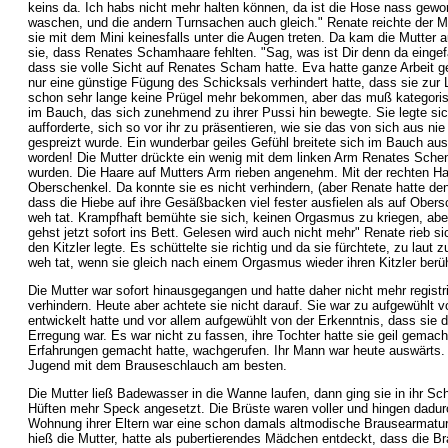
keins da. Ich habs nicht mehr halten können, da ist die Hose nass gewo
waschen, und die andern Turnsachen auch gleich." Renate reichte der Mu
sie mit dem Mini keinesfalls unter die Augen treten. Da kam die Mutter 
sie, dass Renates Schamhaare fehlten. "Sag, was ist Dir denn da eingef
dass sie volle Sicht auf Renates Scham hatte. Eva hatte ganze Arbeit g
nur eine günstige Fügung des Schicksals verhindert hatte, dass sie zur L
schon sehr lange keine Prügel mehr bekommen, aber das muß kategorisch
im Bauch, das sich zunehmend zu ihrer Pussi hin bewegte. Sie legte si
aufforderte, sich so vor ihr zu präsentieren, wie sie das von sich aus n
gespreizt wurde. Ein wunderbar geiles Gefühl breitete sich im Bauch aus,
worden! Die Mutter drückte ein wenig mit dem linken Arm Renates Schenke
wurden. Die Haare auf Mutters Arm rieben angenehm. Mit der rechten Han
Oberschenkel. Da konnte sie es nicht verhindern, (aber Renate hatte den
dass die Hiebe auf ihre Gesäßbacken viel fester ausfielen als auf Ober
weh tat. Krampfhaft bemühte sie sich, keinen Orgasmus zu kriegen, abe
gehst jetzt sofort ins Bett. Gelesen wird auch nicht mehr" Renate rieb 
den Kitzler legte. Es schüttelte sie richtig und da sie fürchtete, zu lau
weh tat, wenn sie gleich nach einem Orgasmus wieder ihren Kitzler berührt
Die Mutter war sofort hinausgegangen und hatte daher nicht mehr regist
verhindern. Heute aber achtete sie nicht darauf. Sie war zu aufgewühlt 
entwickelt hatte und vor allem aufgewühlt von der Erkenntnis, dass sie d
Erregung war. Es war nicht zu fassen, ihre Tochter hatte sie geil gemacht
Erfahrungen gemacht hatte, wachgerufen. Ihr Mann war heute auswärts. 
Jugend mit dem Brauseschlauch am besten.
Die Mutter ließ Badewasser in die Wanne laufen, dann ging sie in ihr Sch
Hüften mehr Speck angesetzt. Die Brüste waren voller und hingen dadurch t
Wohnung ihrer Eltern war eine schon damals altmodische Brausearmatur,
hieß die Mutter, hatte als pubertierendes Mädchen entdeckt, dass die B