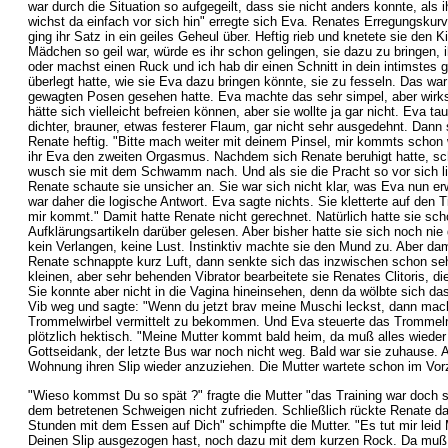
war durch die Situation so aufgegeilt, dass sie nicht anders konnte, als 
wichst da einfach vor sich hin" erregte sich Eva. Renates Erregungskurve
ging ihr Satz in ein geiles Geheul über. Heftig rieb und knetete sie den 
Mädchen so geil war, würde es ihr schon gelingen, sie dazu zu bringen, i
oder machst einen Ruck und ich hab dir einen Schnitt in dein intimstes 
überlegt hatte, wie sie Eva dazu bringen könnte, sie zu fesseln. Das wa
gewagten Posen gesehen hatte. Eva machte das sehr simpel, aber wirks
hätte sich vielleicht befreien können, aber sie wollte ja gar nicht. E
dichter, brauner, etwas festerer Flaum, gar nicht sehr ausgedehnt. Dann 
Renate heftig. "Bitte mach weiter mit deinem Pinsel, mir kommts schon w
ihr Eva den zweiten Orgasmus. Nachdem sich Renate beruhigt hatte, s
wusch sie mit dem Schwamm nach. Und als sie die Pracht so vor sich li
Renate schaute sie unsicher an. Sie war sich nicht klar, was Eva nun e
war daher die logische Antwort. Eva sagte nichts. Sie kletterte auf den 
mir kommt." Damit hatte Renate nicht gerechnet. Natürlich hatte sie sch
Aufklärungsartikeln darüber gelesen. Aber bisher hatte sie sich noch nie
kein Verlangen, keine Lust. Instinktiv machte sie den Mund zu. Aber da
Renate schnappte kurz Luft, dann senkte sich das inzwischen schon sehr
kleinen, aber sehr behenden Vibrator bearbeitete sie Renates Clitoris, di
Sie konnte aber nicht in die Vagina hineinsehen, denn da wölbte sich 
Vib weg und sagte: "Wenn du jetzt brav meine Muschi leckst, dann mach
Trommelwirbel vermittelt zu bekommen. Und Eva steuerte das Trommeln
plötzlich hektisch. "Meine Mutter kommt bald heim, da muß alles wieder 
Gottseidank, der letzte Bus war noch nicht weg. Bald war sie zuhause. 
Wohnung ihren Slip wieder anzuziehen. Die Mutter wartete schon im Vor
"Wieso kommst Du so spät ?" fragte die Mutter "das Training war doch s
dem betretenen Schweigen nicht zufrieden. Schließlich rückte Renate da
Stunden mit dem Essen auf Dich" schimpfte die Mutter. "Es tut mir leid
Deinen Slip ausgezogen hast, noch dazu mit dem kurzen Rock. Da muß do