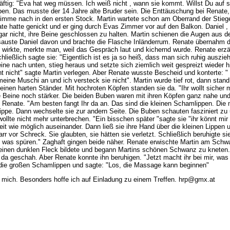
ftig: "Eva hat weg müssen. Ich weiß nicht , wann sie kommt. Willst Du auf sie
ben. Das musste der 14 Jahre alte Bruder sein. Die Enttäuschung bei Renate
Stimme nach in den ersten Stock. Martin wartete schon am Oberrand der Stiege
te hatte genickt und er ging durch Evas Zimmer vor auf den Balkon. Daniel ,
r nicht, ihre Beine geschlossen zu halten. Martin schienen die Augen aus dem
auste Daniel davon und brachte die Flasche Inländerrum. Renate übernahm d
Rum wirkte, merkte man, weil das Gespräch laut und kichernd wurde. Renate e
hließlich sagte sie: "Eigentlich ist es ja so heiß, dass man sich ruhig ausz
ine nach unten, stieg heraus und setzte sich ziemlich weit gespreizt wieder h
t nicht" sagte Martin verlegen. Aber Renate wusste Bescheid und konterte: "
meine Muschi an und ich versteck sie nicht". Martin wurde tief rot, dann stand 
 einen harten Ständer. Mit hochroten Köpfen standen sie da. "Ihr wollt sich
hre Beine noch stärker. Die beiden Buben waren mit ihren Köpfen ganz nahe u
 Renate. "Am besten fangt Ihr da an. Das sind die kleinen Schamlippen. Die m
ppe. Dann wechselte sie zur andern Seite. Die Buben schauten fasziniert zu 
ollte nicht mehr unterbrechen. "Ein bisschen später "sagte sie "ihr könnt mi
weit wie möglich auseinander. Dann ließ sie ihre Hand über die kleinen Lippe
vor Schreck. Sie glaubten, sie hätten sie verletzt. Schließlich beruhigte sie 
uch was spüren." Zaghaft gingen beide näher. Renate erwischte Martin am Schw
 einen dunklen Fleck bildete und begann Martins schönen Schwanz zu kneten. 
hm da geschah. Aber Renate konnte ihn beruhigen. "Jetzt macht ihr bei mir, w
t die großen Schamlippen und sagte: "Los, die Massage kann beginnen"
ch mich. Besonders hoffe ich auf Einladung zu einem Treffen. hrp@gmx.at