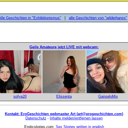
Alle Geschichten in "Exhibitionismus"
|
alle Geschichten von "wilderhanss"
Geile Amateure jetzt LIVE mit webcam:
sofya20
Elissenta
GanseloMix
Kontakt: EroGeschichten webmaster Art (art@erogeschichten.com)
Datenschutz
-
Inhalte melden/entfernen lassen
Eroticstories.com:
Sex Stories written in english