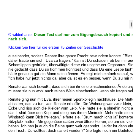
[
© wilderhanss
Dieser Text darf nur zum Eigengebrauch kopiert und n
nach sich.
Klicken Sie hier für die ersten 75 Zeilen der Geschichte
auseinander, sodass Renate ihre ganze Pracht bewundern konnte. "Blas m
daher traute sie sich, Eva zu fragen. "Kannst Du schauen, ob bei mir au
Schamlippen gedrückt, überwältigte diese ein ungeheurer Orgasmus. Sie 
nie gedacht dass Du so kommen könntest und dass Du eine Lesbe bist" "
hätte genauso gut ein Mann sein können. Es regt mich einfach so auf, w
"ich habe nur jetzt nichts da, aber da ist es eh besser, wenn Du zu mi
Renate war sich bewußt, dass sich bei ihr eine einschneidende Änderung
musste sie nun wohl auch reinen Wein einschenken, wenn sie fragen soll
Renate ging nun mit Eva, ihrer neuen Sportkollegin nachhause. Die Mutt
abhalten, das zu tun, was Renate erhoffte. Die Wohnung war zwar klein,
Ecke und riss sich die Kleider vom Leib. Viel hatte sie ja ohnehin nicht 
das T-shirt über den Kopf und stieg aus ihrem Minirock. Mehr hatte sie
Windstoß kann Dich freilegen." eiferte sie. "Drum mach ich's ja" kontert
Sitzplatz hatten. Mir gegenüber saßen zwei ältere Herren, so um die vier
haben. Ich hab ja auch die Beine ganz weit gespreizt. Leider ist dann ei
den Tisch. Du wolltest doch rasiert werden?" Sie legte noch ein Badetu