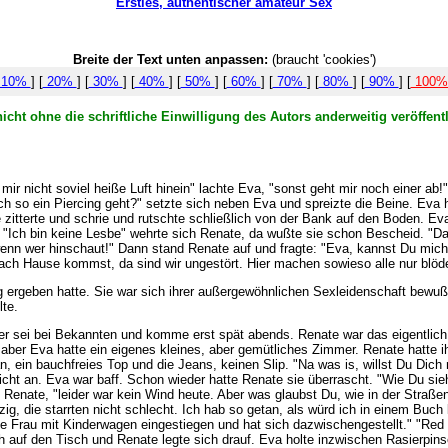
Ersties, authentischer amateur Sex
Breite der Text unten anpassen:
(braucht 'cookies')
10%
] [
20%
] [
30%
] [
40%
] [
50%
] [
60%
] [
70%
] [
80%
] [
90%
] [
100
icht ohne die schriftliche Einwilligung des Autors anderweitig veröffen
ir nicht soviel heiße Luft hinein" lachte Eva, "sonst geht mir noch einer ab
ch so ein Piercing geht?" setzte sich neben Eva und spreizte die Beine. Eva 
zitterte und schrie und rutschte schließlich von der Bank auf den Boden. Ev
Ich bin keine Lesbe" wehrte sich Renate, da wußte sie schon Bescheid. "Das
enn wer hinschaut!" Dann stand Renate auf und fragte: "Eva, kannst Du mich r
r nach Hause kommst, da sind wir ungestört. Hier machen sowieso alle nur bl
 ergeben hatte. Sie war sich ihrer außergewöhnlichen Sexleidenschaft bewuß
te.
er sei bei Bekannten und komme erst spät abends. Renate war das eigentlich 
 aber Eva hatte ein eigenes kleines, aber gemütliches Zimmer. Renate hatte 
an, ein bauchfreies Top und die Jeans, keinen Slip. "Na was is, willst Du Dich
 nicht an. Eva war baff. Schon wieder hatte Renate sie überrascht. "Wie Du 
e Renate, "leider war kein Wind heute. Aber was glaubst Du, wie in der Straß
zig, die starrten nicht schlecht. Ich hab so getan, als würd ich in einem Bu
ne Frau mit Kinderwagen eingestiegen und hat sich dazwischengestellt." "Red ni
ch auf den Tisch und Renate legte sich drauf. Eva holte inzwischen Rasierpi