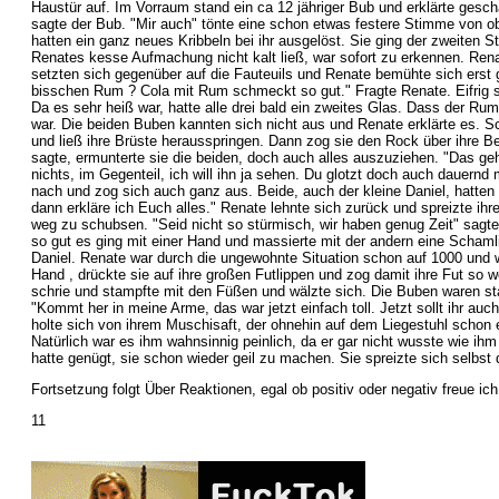
Haustür auf. Im Vorraum stand ein ca 12 jähriger Bub und erklärte geschä
sagte der Bub. "Mir auch" tönte eine schon etwas festere Stimme von o
hatten ein ganz neues Kribbeln bei ihr ausgelöst. Sie ging der zweiten 
Renates kesse Aufmachung nicht kalt ließ, war sofort zu erkennen. Rena
setzten sich gegenüber auf die Fauteuils und Renate bemühte sich erst ga
bisschen Rum ? Cola mit Rum schmeckt so gut." Fragte Renate. Eifrig s
Da es sehr heiß war, hatte alle drei bald ein zweites Glas. Dass der 
war. Die beiden Buben kannten sich nicht aus und Renate erklärte es. Sc
und ließ ihre Brüste herausspringen. Dann zog sie den Rock über ihre Be
sagte, ermunterte sie die beiden, doch auch alles auszuziehen. "Das geh
nichts, im Gegenteil, ich will ihn ja sehen. Du glotzt doch auch dauernd 
nach und zog sich auch ganz aus. Beide, auch der kleine Daniel, hatten
dann erkläre ich Euch alles." Renate lehnte sich zurück und spreizte i
weg zu schubsen. "Seid nicht so stürmisch, wir haben genug Zeit" sagte
so gut es ging mit einer Hand und massierte mit der andern eine Schamli
Daniel. Renate war durch die ungewohnte Situation schon auf 1000 und w
Hand , drückte sie auf ihre großen Futlippen und zog damit ihre Fut so 
schrie und stampfte mit den Füßen und wälzte sich. Die Buben waren starr 
"Kommt her in meine Arme, das war jetzt einfach toll. Jetzt sollt ihr a
holte sich von ihrem Muschisaft, der ohnehin auf dem Liegestuhl schon
Natürlich war es ihm wahnsinnig peinlich, da er gar nicht wusste wie i
hatte genügt, sie schon wieder geil zu machen. Sie spreizte sich selbs
Fortsetzung folgt Über Reaktionen, egal ob positiv oder negativ freue i
11