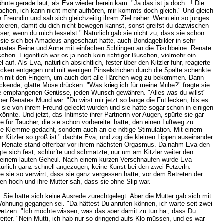
öhnte gerade laut, als Eva wieder herein kam. "Ja das ist ja doch...! Die
 machen, ich kann nicht mehr aufhören, mir kommts doch gleich." Und gleich
ue Freundin und sah sich gleichzeitig ihrem Ziel näher. Wenn ein so junges
fixieren, damit du dich nicht bewegen kannst, sonst greifst du dazwischen
ser, wenn du mich fesselst." Natürlich gab sie nicht zu, dass sie schon
as sie sich bei Amadeus angeschaut hatte, auch Bondagebilder in sehr
nates Beine und Arme mit einfachen Schlingen an die Tischbeine. Renate
hen. Eigentlich war es ja noch kein richtiger Buschen, vielmehr ein
f. Als Eva, natürlich absichtlich, fester über den Kitzler fuhr, reagierte
 Becken entgegen und mit wenigen Pinselstrichen durch die Spalte schenkte
en mit den Fingern, um auch dort alle Härchen weg zu bekommen. Dann
kende, glatte Möse drücken. "Was krieg ich für meine Mühe?" fragte sie.
 die empfangenen Genüsse, jeden Wunsch gewähren. "Alles was du willst"
ber Renates Mund war. "Du wirst mir jetzt so lange die Fut lecken, bis es
n sie von ihrem Freund geleckt wurden und sie hatte sogar schon in einigen
nnte. Und jetzt, das Intimste ihrer Partnerin vor Augen, spürte sie gar
ür Taucher, die sie schon vorbereitet hatte, den einen Luftweg zu.
die Klemme gedacht, sondern auch an die nötige Stimulation. Mit einem
hr Kitzler so groß ist." dachte Eva, und zog die kleinen Lippen auseinander.
rte, Renate stand offenbar vor ihrem nächsten Orgasmus. Da nahm Eva den
 sich fest, schlürfte und schmatzte, nur um am Kitzler weiter den
u einem lauten Geheul. Nach einem kurzen Verschnaufen wurde Eva
türlich ganz schnell angezogen, keine Kunst bei den zwei Fetzerln.
 sie so verwirrt, dass sie ganz vergessen hatte, vor dem Betreten der
n hoch und ihre Mutter sah, dass sie ohne Slip war.
Sie hatte sich keine Ausrede zurechtgelegt. Aber die Mutter gab sich mit
Wohnung gegangen sei. "Da hättest Du anrufen können, ich warte seit zwei
wetzen. "Ich möchte wissen, was das aber damit zu tun hat, dass Du
ter. "Nein Mutti, ich hab nur so dringend aufs Klo müssen, und es war