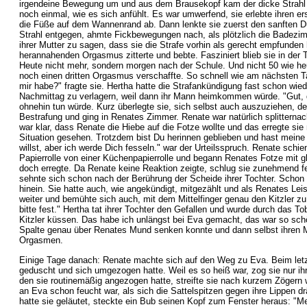
irgendeine Bewegung um und aus dem Brausekopf kam der dicke Strahl dire
noch einmal, wie es sich anfühlt. Es war umwerfend, sie erlebte ihren e
die Füße auf dem Wannenrand ab. Dann lenkte sie zuerst den sanften Dus
Strahl entgegen, ahmte Fickbewegungen nach, als plötzlich die Badezi
ihrer Mutter zu sagen, dass sie die Strafe vorhin als gerecht empfunden h
herannahenden Orgasmus zitterte und bebte. Fasziniert blieb sie in der 
Heute nicht mehr, sondern morgen nach der Schule. Und nicht 50 wie heut
noch einen dritten Orgasmus verschaffte. So schnell wie am nächsten Ta
mir habe?" fragte sie. Hertha hatte die Strafankündigung fast schon wie
Nachmittag zu verlagern, weil dann ihr Mann heimkommen würde. "Gut, d
ohnehin tun würde. Kurz überlegte sie, sich selbst auch auszuziehen, den
Bestrafung und ging in Renates Zimmer. Renate war natürlich splittern
war klar, dass Renate die Hiebe auf die Fotze wollte und das erregte s
Situation gesehen. Trotzdem bist Du herinnen geblieben und hast meine
willst, aber ich werde Dich fesseln." war der Urteilsspruch. Renate sch
Papierrolle von einer Küchenpapierrolle und begann Renates Fotze mit g
doch erregte. Da Renate keine Reaktion zeigte, schlug sie zunehmend fest
sehnte sich schon nach der Berührung der Scheide ihrer Tochter. Schon 
hinein. Sie hatte auch, wie angekündigt, mitgezählt und als Renates Le
weiter und bemühte sich auch, mit dem Mittelfinger genau den Kitzler zu 
bitte fest." Hertha tat ihrer Tochter den Gefallen und wurde durch das To
Kitzler küssen. Das habe ich unlängst bei Eva gemacht, das war so schön.
Spalte genau über Renates Mund senken konnte und dann selbst ihren 
Orgasmen.
Einige Tage danach: Renate machte sich auf den Weg zu Eva. Beim letzte
geduscht und sich umgezogen hatte. Weil es so heiß war, zog sie nur ihr
den sie routinemäßig angezogen hatte, streifte sie nach kurzem Zögern
an Eva schon feucht war, als sich die Sattelspitzen gegen ihre Lippen d
hatte sie geläutet, steckte ein Bub seinen Kopf zum Fenster heraus: "Me