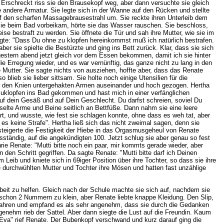
. Erschreckt riss sie den Brausekopf weg, aber dann versuchte sie gleich
e andere Armatur. Sie legte sich in der Wanne auf den Rücken und stellte
uf den scharfen Massagebrausestrahl um. Sie reckte ihren Unterleib dem
sie beim Bad vorbeikam, hörte sie das Wasser rauschen. Sie beschloss,
ise bestraft zu werden. Sie öffnete die Tür und sah ihre Mutter, wie sie im
sagte: "Dass Du ohne zu klopfen hereinkommst muß ich natürlich bestrafen.
r sie spielte die Bestürzte und ging ins Bett zurück. Klar, dass sie sich
gestern abend jetzt gleich vor dem Essen bekommen, damit ich sie hinter
ie Erregung wieder, und es war vernünftig, das ganze nicht zu lang in den
Mutter. Sie sagte nichts von ausziehen, hoffte aber, dass das Renate
lieb sie lieber sittsam. Sie holte noch einige Utensilien für die
ter den Knien untergehakten Armen auseinander und hoch gezogen. Hertha
nzuklopfen ins Bad gekommen und hast mich in einer verfänglichen
f dein Gesäß und auf Dein Geschlecht. Du darfst schreien, soviel Du
sselte Arme und Beine seitlich an Bettfüße. Dann nahm sie eine leere
t, und wusste, wie fest sie schlagen konnte, ohne dass es weh tat, aber
 es keine Strafe". Hertha ließ sich das nicht zweimal sagen, denn sie
steigerte die Festigkeit der Hiebe in das Orgasmusgeheul von Renate
ständig, auf die angekündigten 100. Jetzt schlug sie aber genau so fest
hrie Renate: "Mutti bitte noch ein paar, mir kommts gerade wieder, aber
 den Schritt gegriffen. Da sagte Renate: "Mutti bitte darf ich Deinen
Leib und kniete sich in 69iger Position über ihre Tochter, so dass sie ihre
urchwühlten Mutter und Tochter ihre Mösen und hatten fast unzählige
beit zu helfen. Gleich nach der Schule machte sie sich auf, nachdem sie
s schon 2 Nummern zu klein, aber Renate liebte knappe Kleidung. Den Slip,
 fahren und empfand es als sehr angenehm, dass sie durch die Gedanken
ngenehm rieb der Sattel. Aber dann siegte die Lust auf die Freundin. Kaum
u Eva" rief Renate. Der Bubenkopf verschwand und kurz darauf ging die