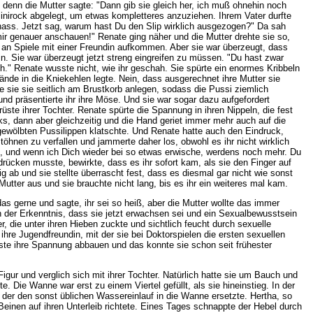
denn die Mutter sagte: "Dann gib sie gleich her, ich muß ohnehin noch
inirock abgelegt, um etwas kompletteres anzuziehen. Ihrem Vater durfte
t nass. Jetzt sag, warum hast Du den Slip wirklich ausgezogen?" Da sah
ir genauer anschauen!" Renate ging näher und die Mutter drehte sie so,
n an Spiele mit einer Freundin aufkommen. Aber sie war überzeugt, dass
ein. Sie war überzeugt jetzt streng eingreifen zu müssen. "Du hast zwar
" Renate wusste nicht, wie ihr geschah. Sie spürte ein enormes Kribbeln
de in die Kniekehlen legte. Nein, dass ausgerechnet ihre Mutter sie
e sie sie seitlich am Brustkorb anlegen, sodass die Pussi ziemlich
und präsentierte ihr ihre Möse. Und sie war sogar dazu aufgefordert
te ihrer Tochter. Renate spürte die Spannung in ihren Nippeln, die fest
s, dann aber gleichzeitig und die Hand geriet immer mehr auch auf die
orgewölbten Pussilippen klatschte. Und Renate hatte auch den Eindruck,
hnen zu verfallen und jammerte daher los, obwohl es ihr nicht wirklich
0, und wenn ich Dich wieder bei so etwas erwische, werdens noch mehr. Du
drücken musste, bewirkte, dass es ihr sofort kam, als sie den Finger auf
ig ab und sie stellte überrascht fest, dass es diesmal gar nicht wie sonst
Mutter aus und sie brauchte nicht lang, bis es ihr ein weiteres mal kam.
s gerne und sagte, ihr sei so heiß, aber die Mutter wollte das immer
on der Erkenntnis, dass sie jetzt erwachsen sei und ein Sexualbewusstsein
r, die unter ihren Hieben zuckte und sichtlich feucht durch sexuelle
ihre Jugendfreundin, mit der sie bei Doktorspielen die ersten sexuellen
ste ihre Spannung abbauen und das konnte sie schon seit frühester
igur und verglich sich mit ihrer Tochter. Natürlich hatte sie um Bauch und
. Die Wanne war erst zu einem Viertel gefüllt, als sie hineinstieg. In der
der den sonst üblichen Wassereinlauf in die Wanne ersetzte. Hertha, so
einen auf ihren Unterleib richtete. Eines Tages schnappte der Hebel durch