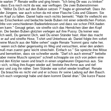
 warten ?" Renate wollte und ging hinein. "Ich bring Dir was zu trinken"
, dass Eva noch nicht da war, war verflogen. Die zwei Bubenstimmen
. "Willst Du Dich auf den Balkon setzen ?" fragte er gönnerhaft. Dass ihn
 der Jüngere, war auch schon da mit einer Flasche Cola und Gläsern. Sie
 Kopf zu fallen. Daniel hatte noch nichts bemerkt. "Habt Ihr vielleicht ein
as Einschenken und bedachte beide Buben mit einer ordentlichen Portion.
rzählte von verschiedenen Badeerlebnissen und dass sie schon FKK-baden
iehen kann." Gesagt getan, sie streifte sich das Hemdchen über den Kopf
in. Die beiden Buben glotzten verlegen auf ihre Pussy. Da keiner was
 Ich weiß, Du genierst Dich, weil Du einen Ständer hast. Aber das macht
er auf und streifte Hose, T-shirt und Unterhose ab. Daniel folgte ihm sofort
er meine Muschi aus der Nähe sehen" sagte Renate "kommt ganz nahe her,
nd waren sich daher gegenseitig im Weg und versuchten, einer den andern
uß man zuerst ganz leicht streicheln. Einfach so." Sie spreizte ihre Möse
und bemerkten, dass sie schneller wurde. "Darf ich auch einmal?" bettelte
r aber meine Muschi spreizen" schnell schnappte sie sich von jedem eine
n und den Kitzler rasen und brach in einen ungeheuren Orgasmus aus. Sie
sich, schlug ihre Augen wieder auf, breitete ihre Arme aus und rief:
anz und zog ihn näher. Sein Ständer war sofort wieder knallhart. Renate
Da brauchte es nicht viel und er schoss ihr seine Ladung auf den Bauch.
as ich euch vorgezeigt habe und dann kommt Daniel dran." Die kurze Pause