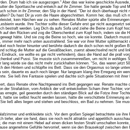
rden. Drum hab ich sie ausgezogen." Aber das war keine geschickte Ausrede, 
tter die Sporttasche und entwich auf ihr Zimmer. Sie hatte gerade Top und M
auch schon in ihr Zimmer, den Slip in der Hand. "Der ist doch überhaupt nich
allen? Du hast Dir ja vorn die Haare abgeschnitten. Komm her, das muß ich m
eleistet, kein Härchen war zu sehen. Renates Mutter spürte alte Erinnerunge
esbierin wurde. Ihre Tochter sollte dieser Gefahr erst gar nicht ausgesetzt s
 bestraft werden. Leg Dich da aufs Sofa und ziehe die Beine zum Kopf hoch.
ch auf den Rücken und zog die Oberschenkel zum Kopf hoch, indem sie die Hän
ie gewagt hätte. Und sie zog die Beine so hoch, wie sie konnte. Dadurch musst
 immer mehr nach unten ausstrahlend. Sie war vor ihrer Mutter splitternackt 
l noch fester hinunter und berührte dadurch die doch schon recht großen Brüs
d schlug die Mutter auf die Gesäßbacken, zuerst abwechselnd recht und link
 Eindruck, sie wollte es gar nicht verhindern), dass die Hand auf die prall v
schenkel und Pussi. Sie musste sich zusammenreißen, um nicht in wohliges Stö
r lang würde sie das nicht mehr zurückhalten können. "So, das waren jetzt 5
sich den Hintern und schlüpfte ins Bett. Dass sie den Orgasmus so lange unter
t zu sein, dauerte es auch noch länger. Nur langsam klang ihre Erregung ein wen
e. Sie ließ ihre Fantasie spielen und dachte sich geile Situationen mit ihrer 
riert, dass Renate ohne Nachtgewand ins Bett gegangen war. Renate machte da
von der Strafaktion, vom Anblick der voll entwickelten Scham ihrer Tochter, v
as erregte, geil geworden durch den ständigen Blick auf die Fotze ihrer Tochte
, hatte sie selbst feucht werden lassen, hatte die verschüttete Erinnerung an 
Sie ließ alles liegen und stehen und beschloss, ein Bad zu nehmen. Sie mus
lafzimmer und entkleidete sich. Vor dem großen Spiegel betrachtete sie ihre F
iefer, aber sie fand, dass sie noch recht attraktiv und appetitlich ausschaute
 die man mit einem Hebel auf einen dicken festen Strahl umschalten konnte, 
rause angenehme Gefühle hervorrief, wenn sie den Brausekopf zwischen den B