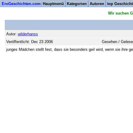
EroGeschichten.com
: Hauptmenü
Kategorien
Autoren
top Geschich
Wir suchen G
Autor:
wilderhanss
Veröffentlicht: Dec 23 2006
Gesehen / Gelese
junges Mädchen stellt fest, dass sie besonders geil wird, wenn sie ihre g