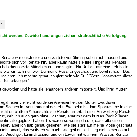
%
]
tlicht werden. Zuwiderhandlungen ziehen strafrechtliche Verfolgung
!" Renate war durch diese unerwartete Vorführung schon auf Tausend und
hockte sich vor Renate hin, aber kaum hatte sie ihre Finger auf Renates
a hob das nackte Mädchen auf und sagte: "Na Du bist mir eine. Ich hätte
 war einfach nur, weil Du meine Pussi angeschaut und berührt hast. Das
asieren, ich möchte genau so glatt sein wie Du." "Gern, "antwortete diese
öde Bemerkungen."
t geworden und hatte sie jemandem anderen mitgeteilt. Und ihrer Mutter
egal, aber vielleicht würde die Anwesenheit der Mutter Eva davon
ihre Sachen im Vorzimmer abgestellt. Eva schmiss ihre Sporttasche in eine
 nicht entblättern?" herrschte sie Renate an. Statt einer Antwort zog Renate
siehst, geh ich auch gern ohne Höschen, aber mit dem kurzen Rock? Jeder
enbahn alle geglotzt haben. Es waren so wenige Leute, dass alle einen
ch lesen, aber ich hab genau gesehen, wie sie starr auf meine Möse geschaut
cht soviel, das weiß ich so auch, wie geil du bist. Leg dich lieber da auf
nsel, Duschgel, Einmalrasierer und ein Lavoir mit warmem Wasser. Renate