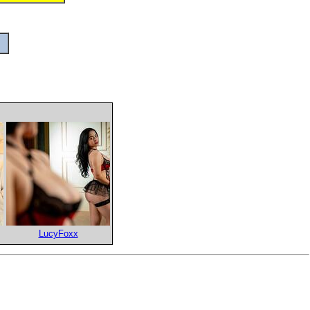
LucyFoxx