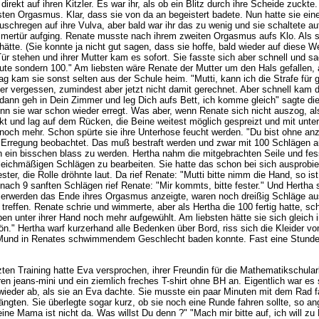
kt auf ihren Kitzler. Es war ihr, als ob ein Blitz durch ihre Scheide zuckte
rsten Orgasmus. Klar, dass sie von da an begeistert badete. Nun hatte sie ein
chregen auf ihre Vulva, aber bald war ihr das zu wenig und sie schaltete a
mmertür aufging. Renate musste nach ihrem zweiten Orgasmus aufs Klo. Als 
ätte. (Sie konnte ja nicht gut sagen, dass sie hoffe, bald wieder auf diese We
Tür stehen und ihrer Mutter kam es sofort. Sie fasste sich aber schnell und 
e sondern 100." Am liebsten wäre Renate der Mutter um den Hals gefallen, abe
g kam sie sonst selten aus der Schule heim. "Mutti, kann ich die Strafe für 
der vergessen, zumindest aber jetzt nicht damit gerechnet. Aber schnell kam d
ann geh in Dein Zimmer und leg Dich aufs Bett, ich komme gleich" sagte die 
n sie war schon wieder erregt. Was aber, wenn Renate sich nicht auszog, also b
ackt und lag auf dem Rücken, die Beine weitest möglich gespreizt und mit un
ie noch mehr. Schon spürte sie ihre Unterhose feucht werden. "Du bist ohne a
 Erregung beobachtet. Das muß bestraft werden und zwar mit 100 Schlägen au
ien ein bisschen blass zu werden. Hertha nahm die mitgebrachten Seile und fe
leichmäßigen Schlägen zu bearbeiten. Sie hatte das schon bei sich ausprobier
er, die Rolle dröhnte laut. Da rief Renate: "Mutti bitte nimm die Hand, so ist
nach 9 sanften Schlägen rief Renate: "Mir kommts, bitte fester." Und Hertha 
iserwerden das Ende ihres Orgasmus anzeigte, waren noch dreißig Schläge aus
treffen. Renate schrie und wimmerte, aber als Hertha die 100 fertig hatte, sc
ben unter ihrer Hand noch mehr aufgewühlt. Am liebsten hätte sie sich gleich in
" Hertha warf kurzerhand alle Bedenken über Bord, riss sich die Kleider vom 
Mund in Renates schwimmendem Geschlecht baden konnte. Fast eine Stunde d
n Training hatte Eva versprochen, ihrer Freundin für die Mathematikschular
en jeans-mini und ein ziemlich freches T-shirt ohne BH an. Eigentlich war e
 wieder ab, als sie an Eva dachte. Sie musste ein paar Minuten mit dem Rad
rängten. Sie überlegte sogar kurz, ob sie noch eine Runde fahren sollte, so a
ine Mama ist nicht da. Was willst Du denn ?" "Mach mir bitte auf, ich will z