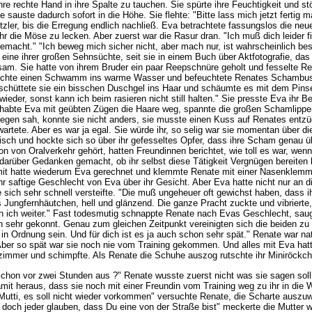
ihre rechte Hand in ihre Spalte zu tauchen. Sie spürte ihre Feuchtigkeit und st
 sauste dadurch sofort in die Höhe. Sie flehte: "Bitte lass mich jetzt fertig
Kitzler, bis die Erregung endlich nachließ. Eva betrachtete fassungslos die ne
hr die Möse zu lecken. Aber zuerst war die Rasur dran. "Ich muß dich leider 
gemacht." "Ich beweg mich sicher nicht, aber mach nur, ist wahrscheinlich bes
r eine ihrer großen Sehnsüchte, seit sie in einem Buch über Aktfotografie, d
am. Sie hatte von ihrem Bruder ein paar Reepschnüre geholt und fesselte Re
va tauchte einen Schwamm ins warme Wasser und befeuchtete Renates Schambusc
schüttete sie ein bisschen Duschgel ins Haar und schäumte es mit dem Pinsel au
ieder, sonst kann ich beim rasieren nicht still halten." Sie presste Eva ihr
chabte Eva mit geübten Zügen die Haare weg, spannte die großen Schamlipp
egen sah, konnte sie nicht anders, sie musste einen Kuss auf Renates entzüc
rwartete. Aber es war ja egal. Sie würde ihr, so selig war sie momentan über
Tisch und hockte sich so über ihr gefesseltes Opfer, dass ihre Scham genau ü
on von Oralverkehr gehört, hatten Freundinnen berichtet, wie toll es war, wen
 darüber Gedanken gemacht, ob ihr selbst diese Tätigkeit Vergnügen bereiten kö
mit hatte wiederum Eva gerechnet und klemmte Renate mit einer Nasenklemme f
 saftige Geschlecht von Eva über ihr Gesicht. Aber Eva hatte nicht nur an 
e sich sehr schnell versteifte. "Die muß ungeheuer oft gewichst haben, dass i
das Jungfernhäutchen, hell und glänzend. Die ganze Pracht zuckte und vibrie
 ich weiter." Fast todesmutig schnappte Renate nach Evas Geschlecht, saugte
 sehr gekonnt. Genau zum gleichen Zeitpunkt vereinigten sich die beiden z
in Ordnung sein. Und für dich ist es ja auch schon sehr spät." Renate war na
Aber so spät war sie noch nie vom Training gekommen. Und alles mit Eva hatte
zimmer und schimpfte. Als Renate die Schuhe auszog rutschte ihr Miniröckche
chon vor zwei Stunden aus ?" Renate wusste zuerst nicht was sie sagen soll. 
mit heraus, dass sie noch mit einer Freundin vom Training weg zu ihr in die 
 Mutti, es soll nicht wieder vorkommen" versuchte Renate, die Scharte auszu
ch jeder glauben, dass Du eine von der Straße bist" meckerte die Mutter wei