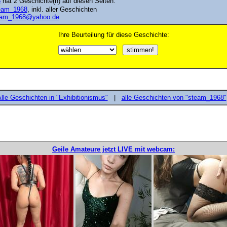
8
hat 2 Geschichte(n) auf diesen Seiten.
steam_1968
, inkl. aller Geschichten
eam_1968@yahoo.de
Ihre Beurteilung für diese Geschichte:
lle Geschichten in "Exhibitionismus"
|
alle Geschichten von "steam_1968"
Geile Amateure jetzt LIVE mit webcam: