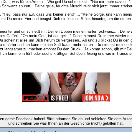
ein Duft, was für ein Aroma... Wie geil Du schmeckst.. "Gib mir mehr davon.
n Schwanz spüren... Deine geile, feuchte Muschi reibt sich jetzt immer stärke
. "Hey, pass nur auf, dass uns keiner sieht!" ... "Keine Sorge, uns kann ni
sierst Du meine Eier und beugst Dich ein kleines Stück hinunter, um die erste
erunter und umschließt mit Deinen Lippen meinen harten Schwanz.... Deine 
 Gefühl.. "Oh mein Gott, ist das geil..." Dabei nimmst Du immer wieder meine
 Du scheinst alles um Dich herum zu vergessen.. Ab und zu blickst Du in den
 und härter und ich kann meinen Saft kaum mehr halten.. Du nimmst meinen fri
t jetzt langsamer zu machen erhöhst Du den Druck. "Ja komm schon, gib mir De
ch komme in fünf oder sechs kräftigen Schüben. Gierig und wie in Trance sc
en gerne Feedback haben! Bitte stimmen Sie ab und schicken Sie dem Autor 
und schreiben Sie was Ihnen an der Geschichte (nicht) gefallen hat.