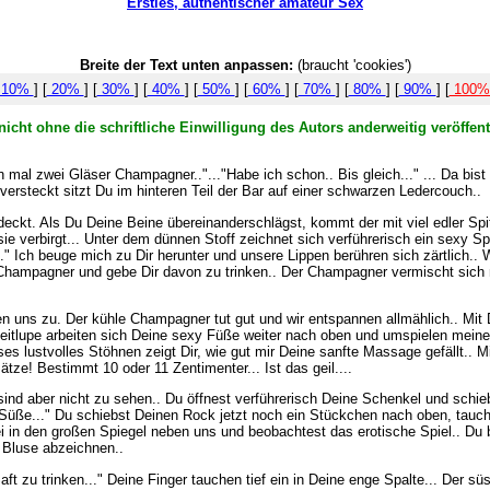
Ersties, authentischer amateur Sex
Breite der Text unten anpassen:
(braucht 'cookies')
10%
] [
20%
] [
30%
] [
40%
] [
50%
] [
60%
] [
70%
] [
80%
] [
90%
] [
100
icht ohne die schriftliche Einwilligung des Autors anderweitig veröffen
al zwei Gläser Champagner.."..."Habe ich schon.. Bis gleich..." ... Da bist du
ersteckt sitzt Du im hinteren Teil der Bar auf einer schwarzen Ledercouch..
eckt. Als Du Deine Beine übereinanderschlägst, kommt der mit viel edler Sp
sie verbirgt... Unter dem dünnen Stoff zeichnet sich verführerisch ein sexy S
Ich beuge mich zu Dir herunter und unsere Lippen berühren sich zärtlich.. W
Champagner und gebe Dir davon zu trinken.. Der Champagner vermischt sich 
n uns zu. Der kühle Champagner tut gut und wir entspannen allmählich.. Mit D
Zeitlupe arbeiten sich Deine sexy Füße weiter nach oben und umspielen meine
ses lustvolles Stöhnen zeigt Dir, wie gut mir Deine sanfte Massage gefällt.
tze! Bestimmt 10 oder 11 Zentimenter... Ist das geil....
sind aber nicht zu sehen.. Du öffnest verführerisch Deine Schenkel und schi
 Du Süße..." Du schiebst Deinen Rock jetzt noch ein Stückchen nach oben, ta
bei in den großen Spiegel neben uns und beobachtest das erotische Spiel.. Du 
n Bluse abzeichnen..
ft zu trinken..." Deine Finger tauchen tief ein in Deine enge Spalte... Der sü