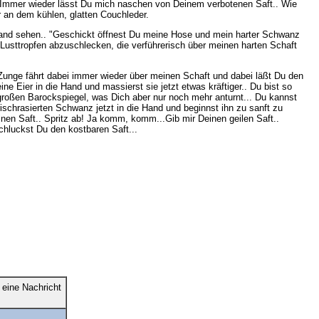
.." Immer wieder lässt Du mich naschen von Deinem verbotenen Saft.. Wie
r an dem kühlen, glatten Couchleder.
emand sehen.. "Geschickt öffnest Du meine Hose und mein harter Schwanz
n Lusttropfen abzuschlecken, die verführerisch über meinen harten Schaft
Zunge fährt dabei immer wieder über meinen Schaft und dabei läßt Du den
 Eier in die Hand und massierst sie jetzt etwas kräftiger.. Du bist so
 großen Barockspiegel, was Dich aber nur noch mehr anturnt... Du kannst
schrasierten Schwanz jetzt in die Hand und beginnst ihn zu sanft zu
inen Saft.. Spritz ab! Ja komm, komm...Gib mir Deinen geilen Saft..
hluckst Du den kostbaren Saft...
eine Nachricht