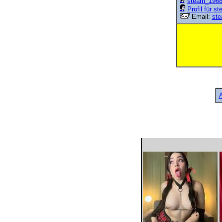
steam_196
Profil für 
Email:
st
A