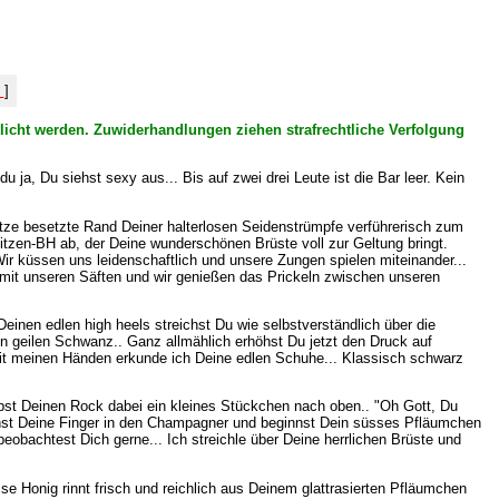
%
]
tlicht werden. Zuwiderhandlungen ziehen strafrechtliche Verfolgung
 ja, Du siehst sexy aus... Bis auf zwei drei Leute ist die Bar leer. Kein
itze besetzte Rand Deiner halterlosen Seidenstrümpfe verführerisch zum
pitzen-BH ab, der Deine wunderschönen Brüste voll zur Geltung bringt.
ir küssen uns leidenschaftlich und unsere Zungen spielen miteinander...
mit unseren Säften und wir genießen das Prickeln zwischen unseren
einen edlen high heels streichst Du wie selbstverständlich über die
n geilen Schwanz.. Ganz allmählich erhöhst Du jetzt den Druck auf
. Mit meinen Händen erkunde ich Deine edlen Schuhe... Klassisch schwarz
ebst Deinen Rock dabei ein kleines Stückchen nach oben.. "Oh Gott, Du
uchst Deine Finger in den Champagner und beginnst Dein süsses Pfläumchen
beobachtest Dich gerne... Ich streichle über Deine herrlichen Brüste und
sse Honig rinnt frisch und reichlich aus Deinem glattrasierten Pfläumchen