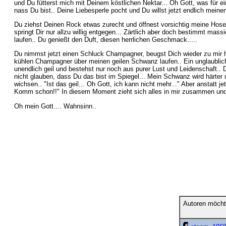
und Du fütterst mich mit Deinem köstlichen Nektar... Oh Gott, was für 
nass Du bist.. Deine Liebesperle pocht und Du willst jetzt endlich meine
Du ziehst Deinen Rock etwas zurecht und öffnest vorsichtig meine Hose
springt Dir nur allzu willig entgegen... Zärtlich aber doch bestimmt mas
laufen.. Du genießt den Duft, diesen herrlichen Geschmack.....
Du nimmst jetzt einen Schluck Champagner, beugst Dich wieder zu mir h
kühlen Champagner über meinen geilen Schwanz laufen.. Ein unglaubliches
unendlich geil und bestehst nur noch aus purer Lust und Leidenschaft..
nicht glauben, dass Du das bist im Spiegel... Mein Schwanz wird härter
wichsen.. "Ist das geil... Oh Gott, ich kann nicht mehr..." Aber anstat
Komm schon!!" In diesem Moment zieht sich alles in mir zusammen und i
Oh mein Gott.... Wahnsinn..
Autoren möcht