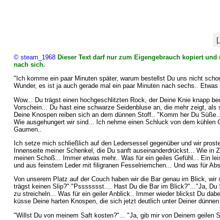
[
© steam_1968
Dieser Text darf nur zum Eigengebrauch kopiert und n
nach sich.
"Ich komme ein paar Minuten später, warum bestellst Du uns nicht schon m
Wunder, es ist ja auch gerade mal ein paar Minuten nach sechs.. Etwas v
Wow... Du trägst einen hochgeschlitzten Rock, der Deine Knie knapp bed
Vorschein... Du hast eine schwarze Seidenbluse an, die mehr zeigt, als 
Deine Knospen reiben sich an dem dünnen Stoff.. "Komm her Du Süße..." 
Wie ausgehungert wir sind... Ich nehme einen Schluck von dem kühlen 
Gaumen..
Ich setze mich schließlich auf den Ledersessel gegenüber und wir proste
Innenseite meiner Schenkel, die Du sanft auseinanderdrückst... Wie in 
meinen Schoß... Immer etwas mehr.. Was für ein geiles Gefühl... Ein lei
und aus feinstem Leder mit filigranen Fesselriemchen... Und was für Absä
Von unserem Platz auf der Couch haben wir die Bar genau im Blick, wir 
trägst keinen Slip?" "Pssssssst.... Hast Du die Bar im Blick?"..."Ja,
zu streicheln... Was für ein geiler Anblick.. Immer wieder blickst Du da
küsse Deine harten Knospen, die sich jetzt deutlich unter Deiner dünne
"Willst Du von meinem Saft kosten?"... "Ja, gib mir von Deinem geilen Sa