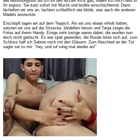
wie besinnungslos bis ich ihr den letzten Kick gab, indem ich mich heiß in
ihr ergoss. Sie kam sofort mit Wucht und brüllte einschüchternd. Dann
lächelten wir uns an, lachten schließlich wie blöde, was auch die anderen
Mädels ansteckte.
Erschöpft lagen wir auf dem Teppich. Als wir uns etwas erholt hatten,
setzten wir uns auf die Sitzecke, blödelten herum und Tanja zeigte die
Fotos auf ihrem Handy. Einige sehr lustige waren dabei, die wurden nun
doch nicht gelöscht. Es war spät geworden, die Runde löste sich auf, zum
Schluss half ich Sabine noch mit den Gläsern. Zum Abschied an der Tür
sagte sie zu mir: "hey, und ruf ruhig mal wieder an!"