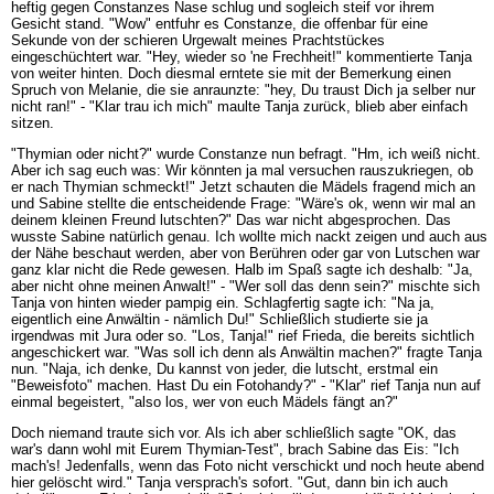
heftig gegen Constanzes Nase schlug und sogleich steif vor ihrem
Gesicht stand. "Wow" entfuhr es Constanze, die offenbar für eine
Sekunde von der schieren Urgewalt meines Prachtstückes
eingeschüchtert war. "Hey, wieder so 'ne Frechheit!" kommentierte Tanja
von weiter hinten. Doch diesmal erntete sie mit der Bemerkung einen
Spruch von Melanie, die sie anraunzte: "hey, Du traust Dich ja selber nur
nicht ran!" - "Klar trau ich mich" maulte Tanja zurück, blieb aber einfach
sitzen.
"Thymian oder nicht?" wurde Constanze nun befragt. "Hm, ich weiß nicht.
Aber ich sag euch was: Wir könnten ja mal versuchen rauszukriegen, ob
er nach Thymian schmeckt!" Jetzt schauten die Mädels fragend mich an
und Sabine stellte die entscheidende Frage: "Wäre's ok, wenn wir mal an
deinem kleinen Freund lutschten?" Das war nicht abgesprochen. Das
wusste Sabine natürlich genau. Ich wollte mich nackt zeigen und auch aus
der Nähe beschaut werden, aber von Berühren oder gar von Lutschen war
ganz klar nicht die Rede gewesen. Halb im Spaß sagte ich deshalb: "Ja,
aber nicht ohne meinen Anwalt!" - "Wer soll das denn sein?" mischte sich
Tanja von hinten wieder pampig ein. Schlagfertig sagte ich: "Na ja,
eigentlich eine Anwältin - nämlich Du!" Schließlich studierte sie ja
irgendwas mit Jura oder so. "Los, Tanja!" rief Frieda, die bereits sichtlich
angeschickert war. "Was soll ich denn als Anwältin machen?" fragte Tanja
nun. "Naja, ich denke, Du kannst von jeder, die lutscht, erstmal ein
"Beweisfoto" machen. Hast Du ein Fotohandy?" - "Klar" rief Tanja nun auf
einmal begeistert, "also los, wer von euch Mädels fängt an?"
Doch niemand traute sich vor. Als ich aber schließlich sagte "OK, das
war's dann wohl mit Eurem Thymian-Test", brach Sabine das Eis: "Ich
mach's! Jedenfalls, wenn das Foto nicht verschickt und noch heute abend
hier gelöscht wird." Tanja versprach's sofort. "Gut, dann bin ich auch