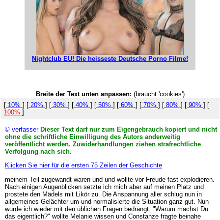
Nightclub EU! Die heisseste Deutsche Porno Filme!
Breite der Text unten anpassen:
(braucht 'cookies')
[
10%
] [
20%
] [
30%
] [
40%
] [
50%
] [
60%
] [
70%
] [
80%
] [
90%
] [
100%
]
© verfasser
Dieser Text darf nur zum Eigengebrauch kopiert und nicht
ohne die schriftliche Einwilligung des Autors anderweitig
veröffentlicht werden. Zuwiderhandlungen ziehen strafrechtliche
Verfolgung nach sich.
Klicken Sie hier für die ersten 75 Zeilen der Geschichte
meinem Teil zugewandt waren und und wollte vor Freude fast explodieren.
Nach einigen Augenblicken setzte ich mich aber auf meinen Platz und
prostete den Mädels mit Likör zu. Die Anspannung aller schlug nun in
allgemeines Gelächter um und normalisierte die Situation ganz gut. Nun
wurde ich wieder mit den üblichen Fragen bedrängt: "Warum machst Du
das eigentlich?" wollte Melanie wissen und Constanze fragte beinahe