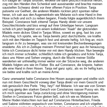
Ich saugte an Tanjas Brüsten, wirbelte sie dann plötzlich kraftvoll herum,
zog mit den Händen ihre Schenkel weit auseinander und brachte meinen
sausteifen Schwanz direkt vor ihrer offenen Fotze in Position. Tanja
pulsierte vor Geilheit, die anderen Mädels rückten jetzt spontan näher
heran, ich sah aus den Augenwinkeln wie Melanie sich eine Hand in ihre
Hose schob und sich zu reiben begann, Frieda folgte augenblicklich ihrem
Beispiel. Constanze hielt zitternd Tanjas Handy direkt vor unsere
Geschlechtsteile und biss erregt auf ihrer Unterlippe herum. Langsam
schob ich jetzt begletet von einem kollektiven "Aaah" der glotzenden
Mädels mein dickes Glied in Tanjas Möse, soweit es ging, fast bis zum
Anschlag. Ich spürte, wie es Tanja bereits jetzt durchzitterte, sie krallte
sich mit den Händen im Teppich fest und atmete heftig. Ich fing an, mich
langsam in ihr zu bewegen, was sie mit kreisenden Beckenbewegungen
erwiderte. Als ich in Zeitlupe meinem Pimmel fast ganz aus ihr herauszog,
hörte ich Constanze dicht hinter mir mit dem Handy klicken. Nun bewegte
ich mich immer schneller, schließlich tobte ich geradezu und fickte Tanja,
dass uns Hören und Sehen verging, durch die Wucht meiner Stöße
wanderten wir unfreiwillig immer weiter von der Sitzecke weg, die anderen
Mädels folgten uns wie im Fieber. Bis auf Constanze, die knipste, hatten
alle eine Hand in ihren Hosen. Tanja rief ganz spitz, als es ihr heftig kam,
sie bebte und krallte sich an meine Arme.
Ganz unerwartet hatte Constanze ihre Hosen ausgezogen und stellte sich
nun mit ihrem Geschlecht vorweg über Tanja direkt vor mein Gesicht und
rieb genüsslich ihre Perle. "Hey, hey!" rief Melanie. Ich war wie von Sinnen
und sog gierig den starken Geruch von Constanzes nasser Pussy ein. Als
ich mich spontan aus Tanja zurückzog und ohne Verzögerung meinen
Steifen in Constanzes Fotze gleiten ließ, sah ich wie es Melanie kam.
Meine Hoden klatschten nun laut auf Constanzes Hinterbacken, Frieda
und Sabine stöhnten orgiastisch von hinten, Constanze und ich vögelten