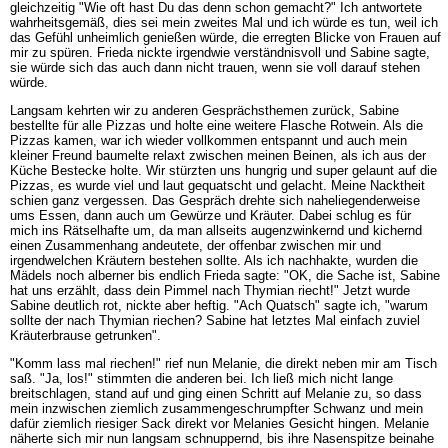
gleichzeitig "Wie oft hast Du das denn schon gemacht?" Ich antwortete
wahrheitsgemäß, dies sei mein zweites Mal und ich würde es tun, weil ich
das Gefühl unheimlich genießen würde, die erregten Blicke von Frauen auf
mir zu spüren. Frieda nickte irgendwie verständnisvoll und Sabine sagte,
sie würde sich das auch dann nicht trauen, wenn sie voll darauf stehen
würde.
Langsam kehrten wir zu anderen Gesprächsthemen zurück, Sabine
bestellte für alle Pizzas und holte eine weitere Flasche Rotwein. Als die
Pizzas kamen, war ich wieder vollkommen entspannt und auch mein
kleiner Freund baumelte relaxt zwischen meinen Beinen, als ich aus der
Küche Bestecke holte. Wir stürzten uns hungrig und super gelaunt auf die
Pizzas, es wurde viel und laut gequatscht und gelacht. Meine Nacktheit
schien ganz vergessen. Das Gespräch drehte sich naheliegenderweise
ums Essen, dann auch um Gewürze und Kräuter. Dabei schlug es für
mich ins Rätselhafte um, da man allseits augenzwinkernd und kichernd
einen Zusammenhang andeutete, der offenbar zwischen mir und
irgendwelchen Kräutern bestehen sollte. Als ich nachhakte, wurden die
Mädels noch alberner bis endlich Frieda sagte: "OK, die Sache ist, Sabine
hat uns erzählt, dass dein Pimmel nach Thymian riecht!" Jetzt wurde
Sabine deutlich rot, nickte aber heftig. "Ach Quatsch" sagte ich, "warum
sollte der nach Thymian riechen? Sabine hat letztes Mal einfach zuviel
Kräuterbrause getrunken".
"Komm lass mal riechen!" rief nun Melanie, die direkt neben mir am Tisch
saß. "Ja, los!" stimmten die anderen bei. Ich ließ mich nicht lange
breitschlagen, stand auf und ging einen Schritt auf Melanie zu, so dass
mein inzwischen ziemlich zusammengeschrumpfter Schwanz und mein
dafür ziemlich riesiger Sack direkt vor Melanies Gesicht hingen. Melanie
näherte sich mir nun langsam schnuppernd, bis ihre Nasenspitze beinahe