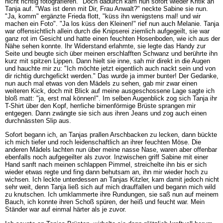
nicht richtig fotografieren." Doch dadurch kam nun sofort wieder Kritik an
Tanja auf. "Was ist denn mit Dir, Frau Anwalt?" neckte Sabine sie nun.
"Ja, komm" ergänzte Frieda flott, "küss ihn wenigstens mal! und wir
machen ein Foto". "Ja los küss den Kleinen!" rief nun auch Melanie. Tanja
war offensichtlich allein durch die Knipserei ziemlich aufgegeilt, sie war
ganz rot im Gesicht und hatte einen feuchten Hosenboden, wie ich aus der
Nähe sehen konnte. Ihr Widerstand erlahmte, sie legte das Handy zur
Seite und beugte sich über meinen erschlafften Schwanz und berührte ihn
kurz mit spitzen Lippen. Dann hielt sie inne, sah mir direkt in die Augen
und hauchte mir zu: "Ich möchte jetzt eigentlich auch nackt sein und von
dir richtig durchgefickt werden." Das wurde ja immer bunter! Der Gedanke,
nun auch mal etwas von den Mädels zu sehen, gab mir zwar einen
weiteren Kick, doch mit Blick auf meine ausgeschossene Lage sagte ich
bloß matt: "ja, erst mal können!". Im selben Augenblick zog sich Tanja ihr
T-Shirt über den Kopf, herrliche birnenförmige Brüste sprangen mir
entgegen. Dann zwängte sie sich aus ihren Jeans und zog auch einen
durchnässten Slip aus.
Sofort begann ich, an Tanjas prallen Arschbacken zu lecken, dann bückte
ich mich tiefer und roch leidenschaftlich an ihrer feuchten Möse. Die
anderen Mädels lachten nun über meine nasse Nase, waren aber offenbar
ebenfalls noch aufgegeilter als zuvor. Inzwischen griff Sabine mit einer
Hand sanft nach meinen schlappen Pimmel, streichelte ihn bis er sich
wieder etwas regte und fing dann behutsam an, ihn mir wieder hoch zu
wichsen. Ich leckte unterdessen an Tanjas Kitzler, kam damit jedoch nicht
sehr weit, denn Tanja ließ sich auf mich drauffallen und begann mich wild
zu knutschen. Ich umklammerte ihre Rundungen, sie saß nun auf meinem
Bauch, ich konnte ihren Schoß spüren, der heiß und feucht war. Mein
Ständer war auf einmal härter als je zuvor.