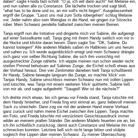
dabei!" sagte Frieda fast schrill. "O ja, ich will dann auch!" fiel Melanie ein,
und nun sahen alle zu Constanze. Die lächelte trocken und sagt bloß,
"what has to be done und so, an mir soll's nicht liegen". Ausgelassenheit
ergriff die Gruppe. "Lasst uns mal zum Sofa rübergehen" schlug Melanie
vor. Jeder nahm also sein Weinglas in die Hand, wir gingen zur Sitzecke
rüber. Mein Schwanz pendelte halbsteif zwischen meinen Beinen.
Tanja ergriff nun die Initiative und dirigierte mich vor Sabine, die aufgeregt
auf einer Sesselkante saß. Tanja ging mit ihrem Handy seitlich von mir in
die Hocke und klickte daran herum. Dann sagte Sie: "OK, Sabine, Du
kannst loslegen!" Alle anderen Mädels saßen im Halbkreis um uns herum
und sahen zu. Ich wurde augenblicklich erregt und mein Schwanz drängte
sich ganz von selber Richtung Sabine, die sich ihm vorsichtig mit
ausgestreckter Zunge näherte. Ich wippte meinen nun schon wieder recht
steifen Pimmel behutsam auf Sabines Zunge, die Eichel schoß etwas aus
der Vorhaut heraus. Drei vier Zentimeter daneben hielt Tanja schußbereit
ihr Handy. Sabine bewegte langsam die Zunge, es machte 'klick' von
Tanjas Handy, Sabine umschloss meinen Schwanz nun mit vollen Lippen
und lutschte, was Tanja mit einem weiteren 'klick' quittierte. Sabine ließ
von mir ab, und sagte aufgedreht: "Saugeil! Wer ist die nächste?"
Ich drehte mich etwas, bis ich genau vor Frieda stand, Tanja rutschte mit
dem Handy hinterher, und Frieda fing erst einmal an, ganz liebevoll meinen
Sack zu streicheln. Dann zog sie mit der anderen Hand meine Vorhaut
ganz zurück und nahm meine Eichel zwischen ihre Lippen. Tanja machte
ein Foto, und Frieda lutschte mit verzücktem Gesichtsausdruck immer
wilder an meinem prallen Ständer. Die anderen Mädels feuerten sie an, bis
ich ihn schließlich zurückzog, damit auch Constanze und Melanie ihn mal
schmecken konnten. Letztere ließ sich nicht lange bitten und stülpte
sogleich ihre Lippen über meinen Schwanz. Zu meiner Überraschung