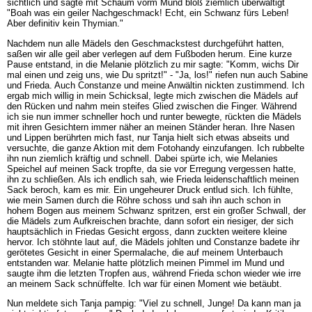
sichtlich und sagte mit Schaum vorm Mund bloß ziemlich überwältigt
"Boah was ein geiler Nachgeschmack! Echt, ein Schwanz fürs Leben!
Aber definitiv kein Thymian."
Nachdem nun alle Mädels den Geschmackstest durchgeführt hatten,
saßen wir alle geil aber verlegen auf dem Fußboden herum. Eine kurze
Pause entstand, in die Melanie plötzlich zu mir sagte: "Komm, wichs Dir
mal einen und zeig uns, wie Du spritzt!" - "Ja, los!" riefen nun auch Sabine
und Frieda. Auch Constanze und meine Anwältin nickten zustimmend. Ich
ergab mich willig in mein Schicksal, legte mich zwischen die Mädels auf
den Rücken und nahm mein steifes Glied zwischen die Finger. Während
ich sie nun immer schneller hoch und runter bewegte, rückten die Mädels
mit ihren Gesichtern immer näher an meinen Ständer heran. Ihre Nasen
und Lippen berührten mich fast, nur Tanja hielt sich etwas abseits und
versuchte, die ganze Aktion mit dem Fotohandy einzufangen. Ich rubbelte
ihn nun ziemlich kräftig und schnell. Dabei spürte ich, wie Melanies
Speichel auf meinen Sack tropfte, da sie vor Erregung vergessen hatte,
ihn zu schließen. Als ich endlich sah, wie Frieda leidenschaftlich meinen
Sack beroch, kam es mir. Ein ungeheurer Druck entlud sich. Ich fühlte,
wie mein Samen durch die Röhre schoss und sah ihn auch schon in
hohem Bogen aus meinem Schwanz spritzen, erst ein großer Schwall, der
die Mädels zum Aufkreischen brachte, dann sofort ein riesiger, der sich
hauptsächlich in Friedas Gesicht ergoss, dann zuckten weitere kleine
hervor. Ich stöhnte laut auf, die Mädels johlten und Constanze badete ihr
gerötetes Gesicht in einer Spermalache, die auf meinem Unterbauch
entstanden war. Melanie hatte plötzlich meinen Pimmel im Mund und
saugte ihm die letzten Tropfen aus, während Frieda schon wieder wie irre
an meinem Sack schnüffelte. Ich war für einen Moment wie betäubt.
Nun meldete sich Tanja pampig: "Viel zu schnell, Junge! Da kann man ja