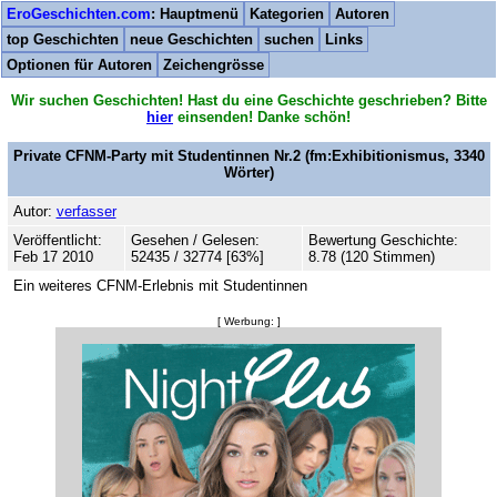
EroGeschichten.com
: Hauptmenü
Kategorien
Autoren
top Geschichten
neue Geschichten
suchen
Links
Optionen für Autoren
Zeichengrösse
Wir suchen Geschichten! Hast du eine Geschichte geschrieben? Bitte
hier
einsenden! Danke schön!
Private CFNM-Party mit Studentinnen Nr.2
(fm:Exhibitionismus,
3340
Wörter)
Autor:
verfasser
Veröffentlicht:
Gesehen / Gelesen:
Bewertung Geschichte:
Feb 17 2010
52435 / 32774 [63%]
8.78 (120 Stimmen)
Ein weiteres CFNM-Erlebnis mit Studentinnen
[ Werbung: ]