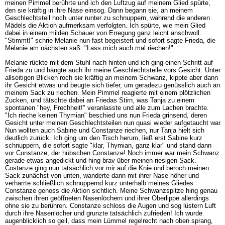
meinen Pimmel berührte und ich den Luftzug auf meinem Glied spürte,
den sie kräftig in ihre Nase einsog. Dann begann sie, an meinem
Geschlechtsteil hoch unter runter zu schnuppern, während die anderen
Mädels die Aktion aufmerksam verfolgten. Ich spürte, wie mein Glied
dabei in einem milden Schauer von Erregung ganz leicht anschwoll.
"Stimmt!" schrie Melanie nun fast begeistert und sofort sagte Frieda, die
Melanie am nächsten saß: "Lass mich auch mal riechen!"
Melanie rückte mit dem Stuhl nach hinten und ich ging einen Schritt auf
Frieda zu und hängte auch ihr meine Geschlechtsteile vors Gesicht. Unter
allseitigen Blicken roch sie kräftig an meinem Schwanz, kippte aber dann
ihr Gesicht etwas und beugte sich tiefer, um geradezu genüsslich auch an
meinem Sack zu riechen. Mein Pimmel reagierte mit einem plötzlichen
Zucken, und tätschte dabei an Friedas Stirn, was Tanja zu einem
spontanen "hey, Frechheit!" veranlasste und alle zum Lachen brachte.
"Ich rieche keinen Thymian" beschied uns nun Frieda grinsend, deren
Gesicht unter meinen Geschlechtsteilen nun quasi wieder aufgetaucht war.
Nun wollten auch Sabine und Constanze riechen, nur Tanja hielt sich
deutlich zurück. Ich ging um den Tisch herum, ließ erst Sabine kurz
schnuppern, die sofort sagte "klar, Thymian, ganz klar" und stand dann
vor Constanze, der hübschen Constanze! Noch immer war mein Schwanz
gerade etwas angedickt und hing brav über meinen riesigen Sack.
Costanze ging nun tatsächlich vor mir auf die Knie und beroch meinen
Sack zunächst von unten, wanderte dann mit ihrer Nase höher und
verharrte schließlich schnuppernd kurz unterhalb meines Gliedes.
Constanze genoss die Aktion sichtlich. Meine Schwanzspitze hing genau
zwischen ihren geöffneten Nasenlöchern und ihrer Oberlippe allerdings
ohne sie zu berühren. Constanze schloss die Augen und sog lüstern Luft
durch ihre Nasenlöcher und grunzte tatsächlich zufrieden! Ich wurde
augenblicklich so geil, dass mein Lümmel regelrecht nach oben sprang,