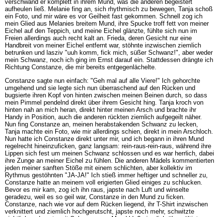
verschwand er komplett in ihrem Mund, was die anderen begeistert
aufheulen ließ. Melanie fing an, sich rhythmisch zu bewegen, Tanja schoß
ein Foto, und mir wäre es vor Geilheit fast gekommen. Schnell zog ich
mein Glied aus Melanies breitem Mund, ihre Spucke troff fett von meiner
Eichel auf den Teppich, und meine Eichel glänzte, fühlte sich nun im
Freien allerdings auch recht kalt an. Frieda, deren Gesicht nur eine
Handbreit von meiner Eichel entfernt war, stöhnte inzwischen ziemlich
betrunken und lasziv "uuh komm, fick mich, süßer Schwanz!", aber weder
mein Schwanz, noch ich ging im Ernst darauf ein. Stattdessen drängte ich
Richtung Constanze, die mir bereits entgegenlächelte.
Constanze sagte nun einfach: "Geh mal auf alle Viere!" Ich gehorchte
umgehend und sie legte sich nun überraschend auf den Rücken und
bugsierte ihren Kopf von hinten zwischen meinen Beinen durch, so dass
mein Pimmel pendelnd direkt über ihrem Gesicht hing. Tanja kroch von
hinten nah an mich heran, direkt hinter meinen Arsch und brachte ihr
Handy in Position, auch die anderen rückten ziemlich aufgegeilt näher.
Nun fing Constanze an, meinen herabstakenden Schwanz zu lecken,
Tanja machte ein Foto, wie mir allerdings schien, direkt in mein Arschloch.
Nun hatte ich Constanze direkt unter mir, und ich begann in ihren Mund
regelrecht hineinzuficken, ganz langsam: rein-raus-rein-raus, während ihre
Lippen sich fest um meinen Schwanz schlossen und es war herrlich, dabei
ihre Zunge an meiner Eichel zu fühlen. Die anderen Mädels kommentierten
jeden meiner sanften Stöße mit einem schlichten, aber kollektiv im
Rythmus gestöhnten "JA-JA!" Ich stieß immer heftiger und schneller zu,
Constanze hatte an meinem voll erigierten Glied einiges zu schlucken.
Bevor es mir kam, zog ich ihn raus, japste nach Luft und winselte
geradezu, weil es so geil war, Constanze in den Mund zu ficken.
Constanze, nach wie vor auf dem Rücken liegend, ihr T-Shirt inzwischen
verknittert und ziemlich hochgerutscht, japste noch mehr, schwitzte