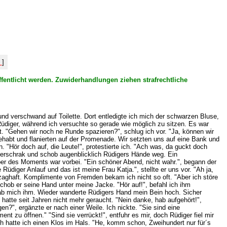
%
]
ffentlicht werden. Zuwiderhandlungen ziehen strafrechtliche
nd verschwand auf Toilette. Dort entledigte ich mich der schwarzen Bluse,
Rüdiger, während ich versuchte so gerade wie möglich zu sitzen. Es war
t. "Gehen wir noch ne Runde spazieren?", schlug ich vor. "Ja, können wir
gehabt und flanierten auf der Promenade. Wir setzten uns auf eine Bank und
. "Hör doch auf, die Leute!", protestierte ich. "Ach was, da guckt doch
h erschrak und schob augenblicklich Rüdigers Hände weg. Ein
ber des Moments war vorbei. "Ein schöner Abend, nicht wahr.", begann der
üdiger Anlauf und das ist meine Frau Katja.", stellte er uns vor. "Ah ja,
zaghaft. Komplimente von Fremden bekam ich nicht so oft. "Aber ich störe
chob er seine Hand unter meine Jacke. "Hör auf!", befahl ich ihm
ergab mich ihm. Wieder wanderte Rüdigers Hand mein Bein hoch. Sicher
hatte seit Jahren nicht mehr geraucht. "Nein danke, hab aufgehört!",
gen?", ergänzte er nach einer Weile. Ich nickte. "Sie sind eine
nt zu öffnen." "Sind sie verrückt!", entfuhr es mir, doch Rüdiger fiel mir
h hatte ich einen Klos im Hals. "He, komm schon, Zweihundert nur für´s