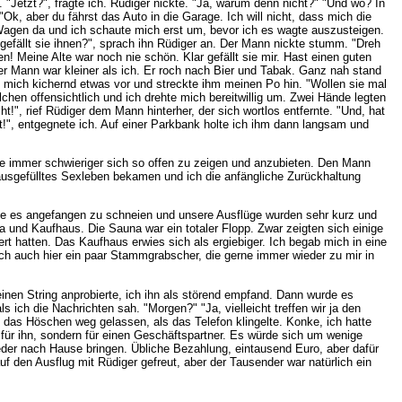
 "Jetzt?", fragte ich. Rüdiger nickte. "Ja, warum denn nicht?" "Und wo? In
Ok, aber du fährst das Auto in die Garage. Ich will nicht, dass mich die
Wagen da und ich schaute mich erst um, bevor ich es wagte auszusteigen.
gefällt sie ihnen?", sprach ihn Rüdiger an. Der Mann nickte stumm. "Dreh
n! Meine Alte war noch nie schön. Klar gefällt sie mir. Hast einen guten
Der Mann war kleiner als ich. Er roch nach Bier und Tabak. Ganz nah stand
te mich kichernd etwas vor und streckte ihm meinen Po hin. "Wollen sie mal
hen offensichtlich und ich drehte mich bereitwillig um. Zwei Hände legten
!", rief Rüdiger dem Mann hinterher, der sich wortlos entfernte. "Und, hat
est!", entgegnete ich. Auf einer Parkbank holte ich ihm dann langsam und
rde immer schwieriger sich so offen zu zeigen und anzubieten. Den Mann
 ausgefülltes Sexleben bekamen und ich die anfängliche Zurückhaltung
te es angefangen zu schneien und unsere Ausflüge wurden sehr kurz und
 und Kaufhaus. Die Sauna war ein totaler Flopp. Zwar zeigten sich einige
t hatten. Das Kaufhaus erwies sich als ergiebiger. Ich begab mich in eine
ch auch hier ein paar Stammgrabscher, die gerne immer wieder zu mir in
nen String anprobierte, ich ihn als störend empfand. Dann wurde es
ich die Nachrichten sah. "Morgen?" "Ja, vielleicht treffen wir ja den
das Höschen weg gelassen, als das Telefon klingelte. Konke, ich hatte
 für ihn, sondern für einen Geschäftspartner. Es würde sich um wenige
eder nach Hause bringen. Übliche Bezahlung, eintausend Euro, aber dafür
uf den Ausflug mit Rüdiger gefreut, aber der Tausender war natürlich ein