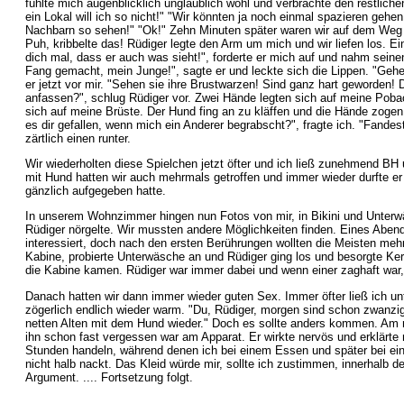
fühlte mich augenblicklich unglaublich wohl und verbrachte den restlich
ein Lokal will ich so nicht!" "Wir könnten ja noch einmal spazieren gehe
Nachbarn so sehen!" "Ok!" Zehn Minuten später waren wir auf dem Weg z
Puh, kribbelte das! Rüdiger legte den Arm um mich und wir liefen los. 
dich mal, dass er auch was sieht!", forderte er mich auf und nahm seinen
Fang gemacht, mein Junge!", sagte er und leckte sich die Lippen. "Gehen 
er jetzt vor mir. "Sehen sie ihre Brustwarzen! Sind ganz hart geworden!
anfassen?", schlug Rüdiger vor. Zwei Hände legten sich auf meine Pobac
sich auf meine Brüste. Der Hund fing an zu kläffen und die Hände zogen 
es dir gefallen, wenn mich ein Anderer begrabscht?", fragte ich. "Fandest
zärtlich einen runter.
Wir wiederholten diese Spielchen jetzt öfter und ich ließ zunehmend BH
mit Hund hatten wir auch mehrmals getroffen und immer wieder durfte er
gänzlich aufgegeben hatte.
In unserem Wohnzimmer hingen nun Fotos von mir, in Bikini und Unterw
Rüdiger nörgelte. Wir mussten andere Möglichkeiten finden. Eines Abend
interessiert, doch nach den ersten Berührungen wollten die Meisten meh
Kabine, probierte Unterwäsche an und Rüdiger ging los und besorgte Ke
die Kabine kamen. Rüdiger war immer dabei und wenn einer zaghaft war
Danach hatten wir dann immer wieder guten Sex. Immer öfter ließ ich u
zögerlich endlich wieder warm. "Du, Rüdiger, morgen sind schon zwanzig G
netten Alten mit dem Hund wieder." Doch es sollte anders kommen. Am n
ihn schon fast vergessen war am Apparat. Er wirkte nervös und erklärte 
Stunden handeln, während denen ich bei einem Essen und später bei eine
nicht halb nackt. Das Kleid würde mir, sollte ich zustimmen, innerhalb d
Argument. .... Fortsetzung folgt.