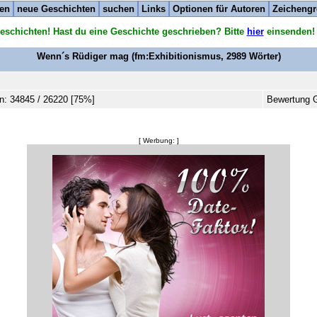
ten
neue Geschichten
suchen
Links
Optionen für Autoren
Zeichengr
eschichten! Hast du eine Geschichte geschrieben? Bitte
hier
einsenden!
Wenn´s Rüdiger mag
(fm:Exhibitionismus,
2989
Wörter)
n: 34845 / 26220 [75%]
Bewertung G
[ Werbung: ]