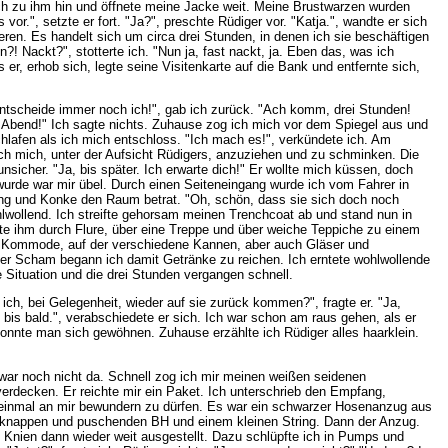
ich zu ihm hin und öffnete meine Jacke weit. Meine Brustwarzen wurden
or.", setzte er fort. "Ja?", preschte Rüdiger vor. "Katja.", wandte er sich
ren. Es handelt sich um circa drei Stunden, in denen ich sie beschäftigen
! Nackt?", stotterte ich. "Nun ja, fast nackt, ja. Eben das, was ich
r, erhob sich, legte seine Visitenkarte auf die Bank und entfernte sich,
e entscheide immer noch ich!", gab ich zurück. "Ach komm, drei Stunden!
 Abend!" Ich sagte nichts. Zuhause zog ich mich vor dem Spiegel aus und
chlafen als ich mich entschloss. "Ich mach es!", verkündete ich. Am
ich mich, unter der Aufsicht Rüdigers, anzuziehen und zu schminken. Die
nsicher. "Ja, bis später. Ich erwarte dich!" Er wollte mich küssen, doch
 wurde war mir übel. Durch einen Seiteneingang wurde ich vom Fahrer in
ging und Konke den Raum betrat. "Oh, schön, dass sie sich doch noch
wohlwollend. Ich streifte gehorsam meinen Trenchcoat ab und stand nun in
gte ihm durch Flure, über eine Treppe und über weiche Teppiche zu einem
iner Kommode, auf der verschiedene Kannen, aber auch Gläser und
voller Scham begann ich damit Getränke zu reichen. Ich erntete wohlwollende
 Situation und die drei Stunden vergangen schnell.
h, bei Gelegenheit, wieder auf sie zurück kommen?", fragte er. "Ja,
bis bald.", verabschiedete er sich. Ich war schon am raus gehen, als er
 konnte man sich gewöhnen. Zuhause erzählte ich Rüdiger alles haarklein.
 war noch nicht da. Schnell zog ich mir meinen weißen seidenen
verdecken. Er reichte mir ein Paket. Ich unterschrieb den Empfang,
s einmal an mir bewundern zu dürfen. Es war ein schwarzer Hosenanzug aus
hr knappen und puschenden BH und einem kleinen String. Dann der Anzug.
 Knien dann wieder weit ausgestellt. Dazu schlüpfte ich in Pumps und