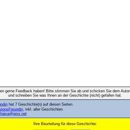
en gerne Feedback haben! Bitte stimmen Sie ab und schicken Sie dem Autor 
und schreiben Sie was Ihnen an der Geschichte (nicht) gefallen hat.
ndin
hat 7 Geschichte(n) auf diesen Seiten.
arionsFreundin
, inkl. aller Geschichten
chaiva@gmx.net
Ihre Beurteilung für diese Geschichte: