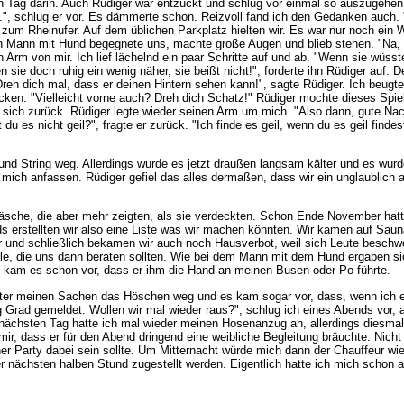
en Tag darin. Auch Rüdiger war entzückt und schlug vor einmal so auszugehen.
n.", schlug er vor. Es dämmerte schon. Reizvoll fand ich den Gedanken auch. "
um Rheinufer. Auf dem üblichen Parkplatz hielten wir. Es war nur noch ein 
Ein Mann mit Hund begegnete uns, machte große Augen und blieb stehen. "Na, 
 Arm von mir. Ich lief lächelnd ein paar Schritte auf und ab. "Wenn sie wüsste
sie doch ruhig ein wenig näher, sie beißt nicht!", forderte ihn Rüdiger auf. 
 Dreh dich mal, dass er deinen Hintern sehen kann!", sagte Rüdiger. Ich beug
ken. "Vielleicht vorne auch? Dreh dich Schatz!" Rüdiger mochte dieses Spielc
sich zurück. Rüdiger legte wieder seinen Arm um mich. "Also dann, gute Nacht
 du es nicht geil?", fragte er zurück. "Ich finde es geil, wenn du es geil find
 und String weg. Allerdings wurde es jetzt draußen langsam kälter und es wu
 mich anfassen. Rüdiger gefiel das alles dermaßen, dass wir ein unglaublich
äsche, die aber mehr zeigten, als sie verdeckten. Schon Ende November hat
s erstellten wir also eine Liste was wir machen könnten. Wir kamen auf Sauna
r und schließlich bekamen wir auch noch Hausverbot, weil sich Leute beschwer
rle, die uns dann beraten sollten. Wie bei dem Mann mit dem Hund ergaben si
, kam es schon vor, dass er ihm die Hand an meinen Busen oder Po führte.
nter meinen Sachen das Höschen weg und es kam sogar vor, dass, wenn ich ei
rad gemeldet. Wollen wir mal wieder raus?", schlug ich eines Abends vor, als 
ächsten Tag hatte ich mal wieder meinen Hosenanzug an, allerdings diesmal 
mir, dass er für den Abend dringend eine weibliche Begleitung bräuchte. Nicht
r Party dabei sein sollte. Um Mitternacht würde mich dann der Chauffeur wi
er nächsten halben Stund zugestellt werden. Eigentlich hatte ich mich schon a