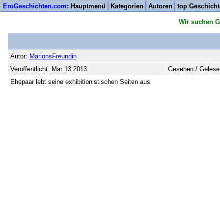
EroGeschichten.com
: Hauptmenü
Kategorien
Autoren
top Geschich
Wir suchen G
Autor:
MarionsFreundin
Veröffentlicht: Mar 13 2013
Gesehen / Gelese
Ehepaar lebt seine exhibitionistischen Seiten aus