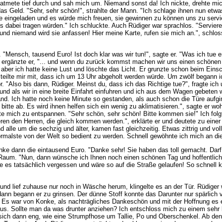
 atmete tief durch und sah mich um. Niemand sonst da! Ich nickte, drehte m
s Geld. "Sehr, sehr schön!", strahlte der Mann. "Ich schlage ihnen nun etwas v
te eingeladen und es würde mich freuen, sie gewinnen zu können uns zu servie
dabei tragen würden." Ich schluckte. Auch Rüdiger war sprachlos. "Servieren?
 niemand wird sie anfassen! Hier meine Karte, rufen sie mich an.", schloss e
d. "Mensch, tausend Euro! Ist doch klar was wir tun!", sagte er. "Was ich tu
 ergänzte er, "... und wenn du zurück kommst machen wir uns einen schönen
aber ich hatte keine Lust und löschte das Licht. Er grunzte schon beim Eins
d teilte mir mit, dass ich um 13 Uhr abgeholt werden würde. Um zwölf begann 
 "Also bis dann, Rüdiger. Meinst du, dass ich das Richtige tue?", fragte ich u
und als wir in eine breite Einfahrt einfuhren und ich aus dem Wagen gebeten
wand. Ich hatte noch keine Minute so gestanden, als auch schon die Türe auf
 bitte ab. Es wird ihnen helfen sich ein wenig zu aklimatisieren.", sagte er 
te mich zu entspannen. "Sehr schön, sehr schön! Bitte kommen sie!" Ich fol
vieren den Herren, die gleich kommen werden.", erklärte er und deutete zu e
nd alle um die sechzig und älter, kamen fast gleichzeitig. Etwas zittrig und 
ormalste von der Welt so bedient zu werden. Schnell gewöhnte ich mich an die
 dann die eintausend Euro. "Danke sehr! Sie haben das toll gemacht. Darf ic
n Raum. "Nun, dann wünsche ich Ihnen noch einen schönen Tag und hoffentlich 
atte es tatsächlich vergessen und wäre so auf die Straße gelaufen! So schnell
nd lief zuhause nur noch in Wäsche herum, klingelte es an der Tür. Rüdiger
 dann begann er zu grinsen. Der dünne Stoff konnte das Darunter nur spärlich 
et. Es war von Konke, als nachträgliches Dankeschön und mit der Hoffnung e
t aus. Sollte man da was drunter anziehen? Ich entschloss mich zu einem se
 sich dann eng, wie eine Strumpfhose um Tallie, Po und Oberschenkel. Ab den