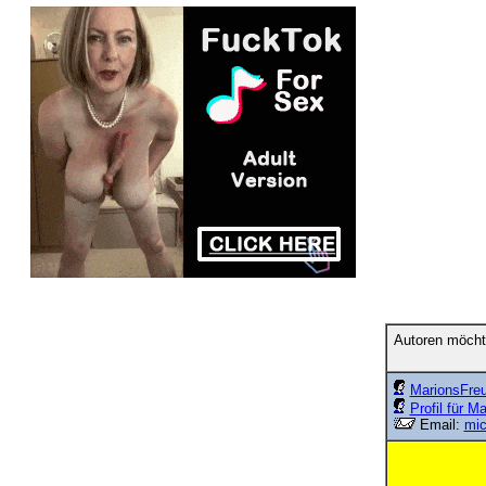
Autoren möcht
MarionsFreu
Profil für M
Email:
mi