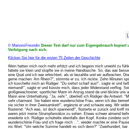
[
© MarionsFreundin
Dieser Text darf nur zum Eigengebrauch kopiert u
Verfolgung nach sich.
Klicken Sie hier für die ersten 75 Zeilen der Geschichte
Wein hatten mich noch mehr erhitzt und ich begann mich unwohl zu fühle
faltete sie klein und stopfte sie in meine Handtasche. So, das war bes
eine Qual und ich war erleichtert, als er bezahlte und wir aufbrachen. 
gerne machen. Am Rhein?", stimmte er zu. Ich nickte. Zehn Minuten späte
ich kuschelte mich an Rüdiger. "Du siehst scharf aus!", sagte er und lie
niemand!", sagte er und küsste mich, dass jeder Widerstand verflog. Se
großgewachsener, sportlicher Mann im Anzug stand da und blickte uns an
Mann eine Unterhaltung. "Ja, sehr.", überließ ich Rüdiger die Antwort. "
sehr charmant. Sie haben eine wunderschöne Frau, wenn ich das bemerken
sie sicher in ihrer Zweisamkeit!", ergänzte er und schaute weg. Wir wid
flüsternd. "Ach was, ist doch spannend!", flüsterte er zurück und kniff
waren jetzt meine Strumpfansätze zu sehen. Etwas schwer atmend befreite
erwiderte ich. Rüdiger schüttelte ebenfalls den Kopf. Konke zündete sich 
wunderschöne Frau und ich frage mich ...", wieder machte er eine Pause, 
ins Wort: "Um welche Summe handelt es sich denn?" "Zweihundert, bar au