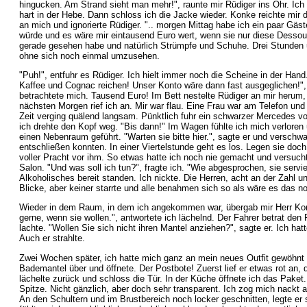
hingucken. Am Strand sieht man mehr!", raunte mir Rüdiger ins Ohr. Ich
hart in der Hebe. Dann schloss ich die Jacke wieder. Konke reichte mir da
an mich und ignorierte Rüdiger. ".. morgen Mittag habe ich ein paar Gäs
würde und es wäre mir eintausend Euro wert, wenn sie nur diese Dessous 
gerade gesehen habe und natürlich Strümpfe und Schuhe. Drei Stunden und
ohne sich noch einmal umzusehen.
"Puh!", entfuhr es Rüdiger. Ich hielt immer noch die Scheine in der Han
Kaffee und Cognac reichen! Unser Konto wäre dann fast ausgeglichen!",
betrachtete mich. Tausend Euro! Im Bett nestelte Rüdiger an mir herum, 
nächsten Morgen rief ich an. Mir war flau. Eine Frau war am Telefon un
Zeit verging quälend langsam. Pünktlich fuhr ein schwarzer Mercedes vor.
ich drehte den Kopf weg. "Bis dann!" Im Wagen fühlte ich mich verloren 
einen Nebenraum geführt. "Warten sie bitte hier.", sagte er und versch
entschließen konnten. In einer Viertelstunde geht es los. Legen sie doch
voller Pracht vor ihm. So etwas hatte ich noch nie gemacht und versuch
Salon. "Und was soll ich tun?", fragte ich. "Wie abgesprochen, sie ser
Alkoholisches bereit standen. Ich nickte. Die Herren, acht an der Zahl u
Blicke, aber keiner starrte und alle benahmen sich so als wäre es das n
Wieder in dem Raum, in dem ich angekommen war, übergab mir Herr Konke
gerne, wenn sie wollen.", antwortete ich lächelnd. Der Fahrer betrat de
lachte. "Wollen Sie sich nicht ihren Mantel anziehen?", sagte er. Ich h
Auch er strahlte.
Zwei Wochen später, ich hatte mich ganz an mein neues Outfit gewöhnt u
Bademantel über und öffnete. Der Postbote! Zuerst lief er etwas rot an,
lächelte zurück und schloss die Tür. In der Küche öffnete ich das Pak
Spitze. Nicht gänzlich, aber doch sehr transparent. Ich zog mich nack
An den Schultern und im Brustbereich noch locker geschnitten, legte er