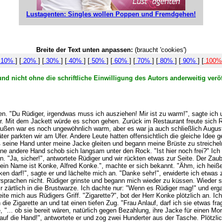
Lustagenten: Singles wollen Poppen und Fremdgehen!
Breite der Text unten anpassen:
(braucht 'cookies')
10%
] [
20%
] [
30%
] [
40%
] [
50%
] [
60%
] [
70%
] [
80%
] [
90%
] [
100
nd nicht ohne die schriftliche Einwilligung des Autors anderweitig verö
n. "Du Rüdiger, irgendwas muss ich ausziehen! Mir ist zu warm!", sagte ich u
ser. Mit dem Jackett würde es schon gehen. Zurück im Restaurant freute sich 
Draußen war es noch ungewöhnlich warm, aber es war ja auch schließlich Augus
r parkten wir am Ufer. Andere Leute hatten offensichtlich die gleiche Idee 
ß seine Hand unter meine Jacke gleiten und begann meine Brüste zu streicheln
ine andere Hand schob sich langsam unter den Rock. "Ist hier noch frei?" Ic
. "Ja, sicher!", antwortete Rüdiger und wir rückten etwas zur Seite. Der Zau
Mein Name ist Konke, Alfred Konke.", machte er sich bekannt. "Ähm, ich heiße R
 darf!", sagte er und lächelte mich an. "Danke sehr!", erwiderte ich etwas 
ersprachen nicht. Rüdiger grinste und begann mich wieder zu küssen. Wieder s
 mir zärtlich in die Brustwarze. Ich dachte nur: "Wenn es Rüdiger mag!" und 
 mich aus Rüdigers Griff. "Zigarette?", bot der Herr Konke plötzlich an. Ich 
die Zigarette an und tat einen tiefen Zug. "Frau Anlauf, darf ich sie etwas fra
"... ob sie bereit wären, natürlich gegen Bezahlung, ihre Jacke für einen Mome
f die Hand!", antwortete er und zog zwei Hunderter aus der Tasche. Plötzlic