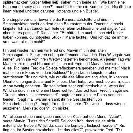
splitternackten Körper fallen ließ, sahen mich beide an. "Wie kann eine
Frau nur so sexy aussehen?", machte Ric mir ein Kompliment. Ric öffnete
ihren Mantel und trug darunter Hotpants und ein Bustier.
Sie strippte vor uns, bevor sie die Kamera aufstellte und uns mit
Selbstauslöser nackt an dem alten Baumstamm der Feuerstelle nackt
knipste. Ich sah zurück auf Teile der alten Schlossruine und sagte: "Da
oben ist es passiert!" Ric lachte: "Er hätte dich auch schon viel früher
haben können, du notgeiles Stück!" Marie lachte: "Und ich dachte immer,
so etwas tut man nicht!"
Hin und wieder nahmen wir Fred und Marvin mit in den alten
Schlossgarten. Sie waren echt gute Freunde geworden. Das Witzigste war
immer, wenn sie von ihren Wettwichstreffen berichteten. An jenem Tag war
Marie nicht mit und Ric und ich liefen mit Fred und Marvin über die alte
Allee. Ric hatte Fred die Spiegelreflexkamera gegeben und meinte: "Mach
mal ein paar Fotos von dem Schloss!" Irgendwann knipste er aber
stattdessen Ric und mich, wie wir die alte Allee entlangliefen, in knappen
Oberteilen engen Jeans und Flipflops. Der Herbst war noch so warm, dass
wir so wenig anhatten. Ric sah schon sehr verführerisch aus, wenn der
Wind so durch ihre offenen Haare wehte. "Das Schloss! Fred!", sagte sie.
"Du bist aber viel interessanter!", sagte er und knipste Fotos von uns
beiden. "Sagt mal, warum erzählt ihr nie Geschichten von
Selbstbefriedigung?", fragte Fred. Ric zischte: "Die wollen, dass wir uns
ausziehen! Merkste, oder?" Ich nickte.
Wir blieben stehen und gaben uns einen Kuss auf den Mund. "Alter!",
sagte Marvin. "Lass den Scheiß! Sei doch froh, dass sie es nicht
miteinander treiben! Willst du, dass sie komplett lesbisch werden?" Ric
fing an, ihr Bustier anzuheben. "Ist das alles?", provozierte Fred. "Du