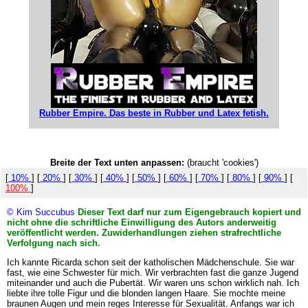
Rubber Empire. Das beste in Rubber und Latex fetish.
Breite der Text unten anpassen:
(braucht 'cookies')
[
10%
] [
20%
] [
30%
] [
40%
] [
50%
] [
60%
] [
70%
] [
80%
] [
90%
] [
100%
]
© Kim Succubus
Dieser Text darf nur zum Eigengebrauch kopiert und
nicht ohne die schriftliche Einwilligung des Autors anderweitig
veröffentlicht werden. Zuwiderhandlungen ziehen strafrechtliche
Verfolgung nach sich.
Ich kannte Ricarda schon seit der katholischen Mädchenschule. Sie war
fast, wie eine Schwester für mich. Wir verbrachten fast die ganze Jugend
miteinander und auch die Pubertät. Wir waren uns schon wirklich nah. Ich
liebte ihre tolle Figur und die blonden langen Haare. Sie mochte meine
braunen Augen und mein reges Interesse für Sexualität. Anfangs war ich