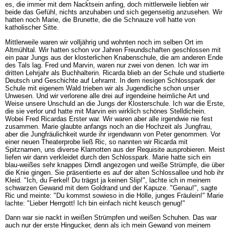
es, die immer mit dem Nacktsein anfing, doch mittlerweile liebten wir
beide das Gefühl, nichts anzuhaben und sich gegenseitig anzusehen. Wir
hatten noch Marie, die Brunette, die die Schnauze voll hatte von
katholischer Sitte.
Mittlerweile waren wir volljährig und wohnten noch im selben Ort im
Altmühltal. Wir hatten schon vor Jahren Freundschaften geschlossen mit
ein paar Jungs aus der klosterlichen Knabenschule, die am anderen Ende
des Tals lag. Fred und Marvin, waren nur zwei von denen. Ich war im
dritten Lehrjahr als Buchhalterin. Ricarda blieb an der Schule und studierte
Deutsch und Geschichte auf Lehramt. In dem riesigen Schlosspark der
Schule mit eigenem Wald trieben wir als Jugendliche schon unser
Unwesen. Und wir verlorene alle drei auf irgendeine heimliche Art und
Weise unsere Unschuld an die Jungs der Klosterschule. Ich war die Erste,
die sie verlor und hatte mit Marvin ein wirklich schönes Stelldichein.
Wobei Fred Ricardas Erster war. Wir waren aber alle irgendwie nie fest
zusammen. Marie glaubte anfangs noch an die Hochzeit als Jungfrau,
aber die Jungfräulichkeit wurde ihr irgendwann von Peter genommen. Vor
einer neuen Theaterprobe ließ Ric, so nannten wir Ricarda mit
Spitznamen, uns diverse Klamotten aus der Requisite ausprobieren. Meist
liefen wir dann verkleidet durch den Schlosspark. Marie hatte sich ein
blau-weißes sehr knappes Dirndl angezogen und weiße Strümpfe, die über
die Knie gingen. Sie präsentierte es auf der alten Schlossallee und hob ihr
Kleid. "Ich, du Ferkel! Du trägst ja keinen Slip!", lachte ich in meinem
schwarzen Gewand mit dem Goldrand und der Kapuze. "Genau!", sagte
Ric und meinte: "Du kommst sowieso in die Hölle, junges Fräulein!" Marie
lachte: "Lieber Herrgott! Ich bin einfach nicht keusch genug!"
Dann war sie nackt in weißen Strümpfen und weißen Schuhen. Das war
auch nur der erste Hingucker, denn als ich mein Gewand von meinem