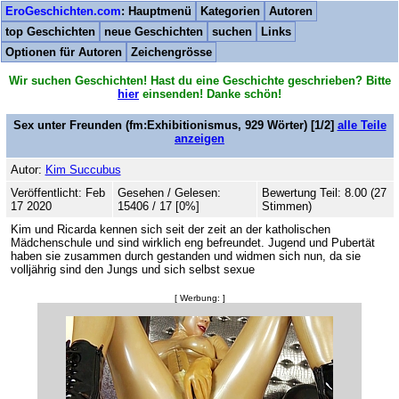
EroGeschichten.com
: Hauptmenü
Kategorien
Autoren
top Geschichten
neue Geschichten
suchen
Links
Optionen für Autoren
Zeichengrösse
Wir suchen Geschichten! Hast du eine Geschichte geschrieben? Bitte
hier
einsenden! Danke schön!
Sex unter Freunden
(fm:Exhibitionismus,
929
Wörter) [1/2]
alle Teile
anzeigen
Autor:
Kim Succubus
Veröffentlicht: Feb
Gesehen / Gelesen:
Bewertung Teil: 8.00 (27
17 2020
15406 / 17 [0%]
Stimmen)
Kim und Ricarda kennen sich seit der zeit an der katholischen
Mädchenschule und sind wirklich eng befreundet. Jugend und Pubertät
haben sie zusammen durch gestanden und widmen sich nun, da sie
volljährig sind den Jungs und sich selbst sexue
[ Werbung: ]