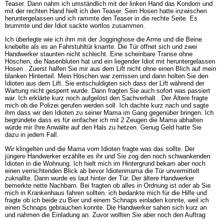
Teaser. Dann nahm ich umständlich mit der linken Hand das Kondom und
mit der rechten Hand hielt ich den Teaser. Sein Hosen hatte inzwischen
heruntergelassen und ich rammte den Teaser in die rechte Seite. Es
brummte und der Idiot sackte wortlos zusammen.
Ich überlegte wie ich ihm mit der Jogginghose die Arme und die Beine
knebelte als es an Fahrstuhltür knarrte. Die Tür öffnet sich und zwei
Handwerker staunten nicht schlecht. Eine scheinbare Transe ohne
Höschen, die Nasenbluten hat und ein liegender Idiot mit heruntergelassen
Hosen . Zuerst halfen Sie mir aus dem Lift nicht ohne einen Blich auf mein
blanken Hinterteil. Mein Höschen war zerrissen und dann holten Sie den
Idioten aus dem Lift. Sie entschuldigten sich dass der Lift während der
Wartung nicht gesperrt wurde. Dann fragten Sie auch sofort was passiert
war. Ich erklärte kurz noch aufgelöst den Sachverhalt . Der Ältere fragte
mich ob die Polizei gerufen werden soll. Ich dachte kurz nach und sagte
ihm dass wir den Idioten zu seiner Mama im Gang gegenüber bringen. Ich
begründete dass es für einfacher ich mit 2 Zeugen die Mama abhalten
würde mir Ihre Anwälte auf den Hals zu hetzen. Genug Geld hatte Sie
dazu in jedem Fall.
Wir klingelten und die Mama vom Idioten fragte was das sollte. Der
jüngere Handwerker erzählte es ihr und Sie zog den noch schwankenden
Idioten in die Wohnung. Ich hielt mich im Hintergrund bekam aber noch
einen vernichtenden Blick ab bevor Idiotenmama die Tür unvermittelt
zuknallte. Dann wurde es laut hinter der Tür. Der ältere Handwerker
bemerkte nette Nachbarn. Bei fragten ob alles in Ordnung ist oder ab Sie
mich in Krankenhaus fahren sollten. ich bedankte mich für die Hilfe und
fragte ob ich beide zu Bier und einem Schnaps einladen konnte, weil ich
einen Schnaps gebrauchen konnte. Die Handwerker sahen sich kurz an
und nahmen die Einladung an. Zuvor wollten Sie aber noch den Auftrag