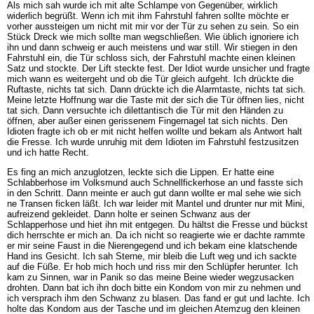
Als mich sah wurde ich mit alte Schlampe von Gegenüber, wirklich
widerlich begrüßt. Wenn ich mit ihm Fahrstuhl fahren sollte möchte er
vorher aussteigen um nicht mit mir vor der Tür zu sehen zu sein. So ein
Stück Dreck wie mich sollte man wegschließen. Wie üblich ignoriere ich
ihn und dann schweig er auch meistens und war still. Wir stiegen in den
Fahrstuhl ein, die Tür schloss sich, der Fahrstuhl machte einen kleinen
Satz und stockte. Der Lift steckte fest. Der Idiot wurde unsicher und fragte
mich wann es weitergeht und ob die Tür gleich aufgeht. Ich drückte die
Ruftaste, nichts tat sich. Dann drückte ich die Alarmtaste, nichts tat sich.
Meine letzte Hoffnung war die Taste mit der sich die Tür öffnen lies, nicht
tat sich. Dann versuchte ich dilettantisch die Tür mit den Händen zu
öffnen, aber außer einen gerissenem Fingernagel tat sich nichts. Den
Idioten fragte ich ob er mit nicht helfen wollte und bekam als Antwort halt
die Fresse. Ich wurde unruhig mit dem Idioten im Fahrstuhl festzusitzen
und ich hatte Recht.
Es fing an mich anzuglotzen, leckte sich die Lippen. Er hatte eine
Schlabberhose im Volksmund auch Schnellfickerhose an und fasste sich
in den Schritt. Dann meinte er auch gut dann wollte er mal sehe wie sich
ne Transen ficken läßt. Ich war leider mit Mantel und drunter nur mit Mini,
aufreizend gekleidet. Dann holte er seinen Schwanz aus der
Schlapperhose und hiet ihn mit entgegen. Du hältst die Fresse und bückst
dich herrschte er mich an. Da ich nicht so reagierte wie er dachte rammte
er mir seine Faust in die Nierengegend und ich bekam eine klatschende
Hand ins Gesicht. Ich sah Sterne, mir bleib die Luft weg und ich sackte
auf die Füße. Er hob mich hoch und riss mir den Schlüpfer herunter. Ich
kam zu Sinnen, war in Panik so das meine Beine wieder wegzusacken
drohten. Dann bat ich ihn doch bitte ein Kondom von mir zu nehmen und
ich versprach ihm den Schwanz zu blasen. Das fand er gut und lachte. Ich
holte das Kondom aus der Tasche und im gleichen Atemzug den kleinen