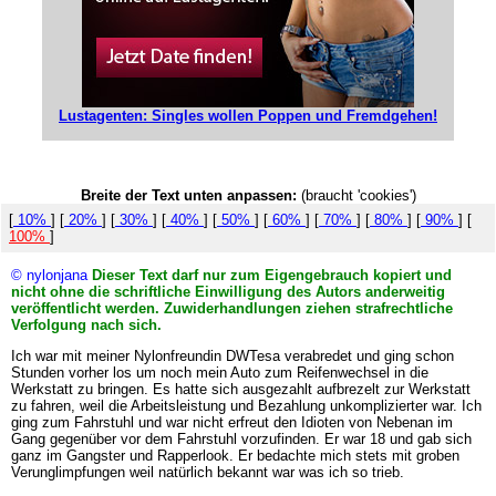
Lustagenten: Singles wollen Poppen und Fremdgehen!
Breite der Text unten anpassen:
(braucht 'cookies')
[
10%
] [
20%
] [
30%
] [
40%
] [
50%
] [
60%
] [
70%
] [
80%
] [
90%
] [
100%
]
© nylonjana
Dieser Text darf nur zum Eigengebrauch kopiert und
nicht ohne die schriftliche Einwilligung des Autors anderweitig
veröffentlicht werden. Zuwiderhandlungen ziehen strafrechtliche
Verfolgung nach sich.
Ich war mit meiner Nylonfreundin DWTesa verabredet und ging schon
Stunden vorher los um noch mein Auto zum Reifenwechsel in die
Werkstatt zu bringen. Es hatte sich ausgezahlt aufbrezelt zur Werkstatt
zu fahren, weil die Arbeitsleistung und Bezahlung unkomplizierter war. Ich
ging zum Fahrstuhl und war nicht erfreut den Idioten von Nebenan im
Gang gegenüber vor dem Fahrstuhl vorzufinden. Er war 18 und gab sich
ganz im Gangster und Rapperlook. Er bedachte mich stets mit groben
Verunglimpfungen weil natürlich bekannt war was ich so trieb.