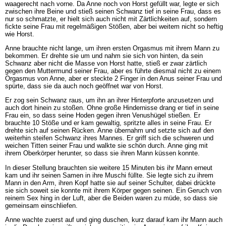
waagerecht nach vorne. Da Anne noch von Horst gefüllt war, legte er sich
zwischen ihre Beine und stieß seinen Schwanz tief in seine Frau, dass es
nur so schmatzte, er hielt sich auch nicht mit Zärtlichkeiten auf, sondern
fickte seine Frau mit regelmäßigen Stößen, aber bei weitem nicht so heftig
wie Horst.
Anne brauchte nicht lange, um ihren ersten Orgasmus mit ihrem Mann zu
bekommen. Er drehte sie um und nahm sie sich von hinten, da sein
Schwanz aber nicht die Masse von Horst hatte, stieß er zwar zärtlich
gegen den Muttermund seiner Frau, aber es führte diesmal nicht zu einem
Orgasmus von Anne, aber er steckte 2 Finger in den Anus seiner Frau und
spürte, dass sie da auch noch geöffnet war von Horst.
Er zog sein Schwanz raus, um ihn an ihrer Hinterpforte anzusetzen und
auch dort hinein zu stoßen. Ohne große Hindernisse drang er tief in seine
Frau ein, so dass seine Hoden gegen ihren Venushügel stießen. Er
brauchte 10 Stöße und er kam gewaltig, spritzte alles in seine Frau. Er
drehte sich auf seinen Rücken. Anne übernahm und setzte sich auf den
weiterhin steifen Schwanz ihres Mannes. Er griff sich die schweren und
weichen Titten seiner Frau und walkte sie schön durch. Anne ging mit
ihrem Oberkörper herunter, so dass sie ihren Mann küssen konnte.
In dieser Stellung brauchten sie weitere 15 Minuten bis ihr Mann erneut
kam und ihr seinen Samen in ihre Muschi füllte. Sie legte sich zu ihrem
Mann in den Arm, ihren Kopf hatte sie auf seiner Schulter, dabei drückte
sie sich soweit sie konnte mit ihrem Körper gegen seinen. Ein Geruch von
reinem Sex hing in der Luft, aber die Beiden waren zu müde, so dass sie
gemeinsam einschliefen.
Anne wachte zuerst auf und ging duschen, kurz darauf kam ihr Mann auch