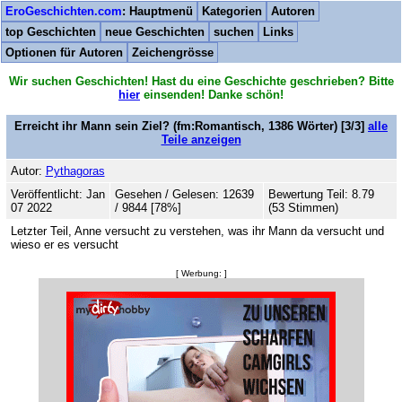
EroGeschichten.com
: Hauptmenü
Kategorien
Autoren
top Geschichten
neue Geschichten
suchen
Links
Optionen für Autoren
Zeichengrösse
Wir suchen Geschichten! Hast du eine Geschichte geschrieben? Bitte
hier
einsenden! Danke schön!
Erreicht ihr Mann sein Ziel?
(fm:Romantisch,
1386
Wörter) [3/3]
alle
Teile anzeigen
Autor:
Pythagoras
Veröffentlicht: Jan
Gesehen / Gelesen: 12639
Bewertung Teil: 8.79
07 2022
/ 9844 [78%]
(53 Stimmen)
Letzter Teil, Anne versucht zu verstehen, was ihr Mann da versucht und
wieso er es versucht
[ Werbung: ]