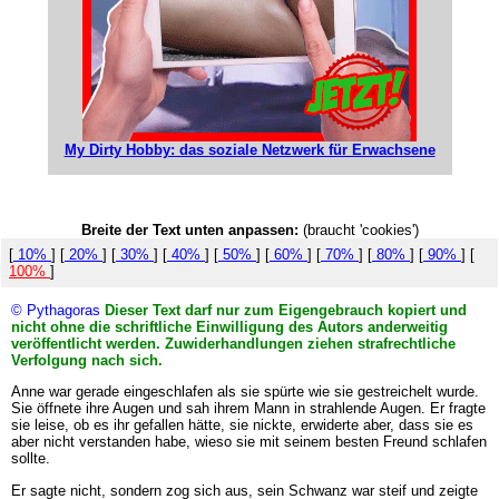
My Dirty Hobby: das soziale Netzwerk für Erwachsene
Breite der Text unten anpassen:
(braucht 'cookies')
[
10%
] [
20%
] [
30%
] [
40%
] [
50%
] [
60%
] [
70%
] [
80%
] [
90%
] [
100%
]
© Pythagoras
Dieser Text darf nur zum Eigengebrauch kopiert und
nicht ohne die schriftliche Einwilligung des Autors anderweitig
veröffentlicht werden. Zuwiderhandlungen ziehen strafrechtliche
Verfolgung nach sich.
Anne war gerade eingeschlafen als sie spürte wie sie gestreichelt wurde.
Sie öffnete ihre Augen und sah ihrem Mann in strahlende Augen. Er fragte
sie leise, ob es ihr gefallen hätte, sie nickte, erwiderte aber, dass sie es
aber nicht verstanden habe, wieso sie mit seinem besten Freund schlafen
sollte.
Er sagte nicht, sondern zog sich aus, sein Schwanz war steif und zeigte