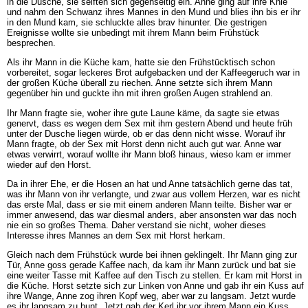
in die Dusche, sie seiften sich gegenseitig ein. Anne ging auf ihre Knie
und nahm den Schwanz ihres Mannes in den Mund und blies ihn bis er ihr
in den Mund kam, sie schluckte alles brav hinunter. Die gestrigen
Ereignisse wollte sie unbedingt mit ihrem Mann beim Frühstück
besprechen.
Als ihr Mann in die Küche kam, hatte sie den Frühstücktisch schon
vorbereitet, sogar leckeres Brot aufgebacken und der Kaffeegeruch war in
der großen Küche überall zu riechen. Anne setzte sich ihrem Mann
gegenüber hin und guckte ihn mit ihren großen Augen strahlend an.
Ihr Mann fragte sie, woher ihre gute Laune käme, da sagte sie etwas
genervt, dass es wegen dem Sex mit ihm gestern Abend und heute früh
unter der Dusche liegen würde, ob er das denn nicht wisse. Worauf ihr
Mann fragte, ob der Sex mit Horst denn nicht auch gut war. Anne war
etwas verwirrt, worauf wollte ihr Mann bloß hinaus, wieso kam er immer
wieder auf den Horst.
Da in ihrer Ehe, er die Hosen an hat und Anne tatsächlich gerne das tat,
was ihr Mann von ihr verlangte, und zwar aus vollem Herzen, war es nicht
das erste Mal, dass er sie mit einem anderen Mann teilte. Bisher war er
immer anwesend, das war diesmal anders, aber ansonsten war das noch
nie ein so großes Thema. Daher verstand sie nicht, woher dieses
Interesse ihres Mannes an dem Sex mit Horst herkam.
Gleich nach dem Frühstück wurde bei ihnen geklingelt. Ihr Mann ging zur
Tür, Anne goss gerade Kaffee nach, da kam ihr Mann zurück und bat sie
eine weiter Tasse mit Kaffee auf den Tisch zu stellen. Er kam mit Horst in
die Küche. Horst setzte sich zur Linken von Anne und gab ihr ein Kuss auf
ihre Wange, Anne zog ihren Kopf weg, aber war zu langsam. Jetzt wurde
es ihr langsam zu bunt. Jetzt gab der Kerl ihr vor ihrem Mann ein Kuss.