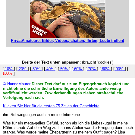
PrivatAmateure: Bilder, Videos, chatten, flirten, Leute treffen!
Breite der Text unten anpassen:
(braucht 'cookies')
[
10%
] [
20%
] [
30%
] [
40%
] [
50%
] [
60%
] [
70%
] [
80%
] [
90%
] [
100%
]
© HannaMaurer
Dieser Text darf nur zum Eigengebrauch kopiert und
nicht ohne die schriftliche Einwilligung des Autors anderweitig
veröffentlicht werden. Zuwiderhandlungen ziehen strafrechtliche
Verfolgung nach sich.
Klicken Sie hier für die ersten 75 Zeilen der Geschichte
ihre Schwingungen auch in meine Intimzone.
Was für ein mega-geiles Gefühl, schon als ich die Liebeskugel in meine
Röhre schob. Auf dem Weg zu Lisa ins Atelier war die Erregung dann noch
stärker. Was würde meine Ehepartnerin zu meinem Outfit sagen? Lisa