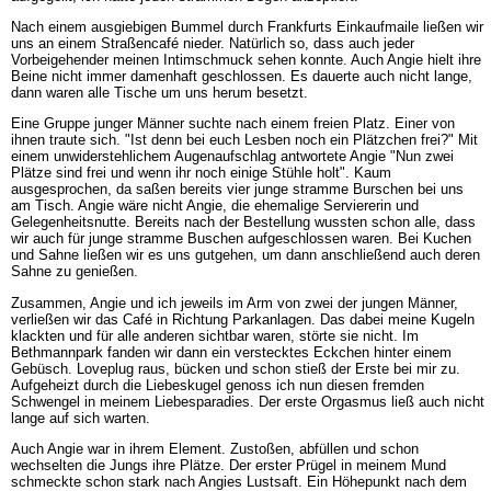
Nach einem ausgiebigen Bummel durch Frankfurts Einkaufmaile ließen wir
uns an einem Straßencafé nieder. Natürlich so, dass auch jeder
Vorbeigehender meinen Intimschmuck sehen konnte. Auch Angie hielt ihre
Beine nicht immer damenhaft geschlossen. Es dauerte auch nicht lange,
dann waren alle Tische um uns herum besetzt.
Eine Gruppe junger Männer suchte nach einem freien Platz. Einer von
ihnen traute sich. "Ist denn bei euch Lesben noch ein Plätzchen frei?" Mit
einem unwiderstehlichem Augenaufschlag antwortete Angie "Nun zwei
Plätze sind frei und wenn ihr noch einige Stühle holt". Kaum
ausgesprochen, da saßen bereits vier junge stramme Burschen bei uns
am Tisch. Angie wäre nicht Angie, die ehemalige Serviererin und
Gelegenheitsnutte. Bereits nach der Bestellung wussten schon alle, dass
wir auch für junge stramme Buschen aufgeschlossen waren. Bei Kuchen
und Sahne ließen wir es uns gutgehen, um dann anschließend auch deren
Sahne zu genießen.
Zusammen, Angie und ich jeweils im Arm von zwei der jungen Männer,
verließen wir das Café in Richtung Parkanlagen. Das dabei meine Kugeln
klackten und für alle anderen sichtbar waren, störte sie nicht. Im
Bethmannpark fanden wir dann ein verstecktes Eckchen hinter einem
Gebüsch. Loveplug raus, bücken und schon stieß der Erste bei mir zu.
Aufgeheizt durch die Liebeskugel genoss ich nun diesen fremden
Schwengel in meinem Liebesparadies. Der erste Orgasmus ließ auch nicht
lange auf sich warten.
Auch Angie war in ihrem Element. Zustoßen, abfüllen und schon
wechselten die Jungs ihre Plätze. Der erster Prügel in meinem Mund
schmeckte schon stark nach Angies Lustsaft. Ein Höhepunkt nach dem