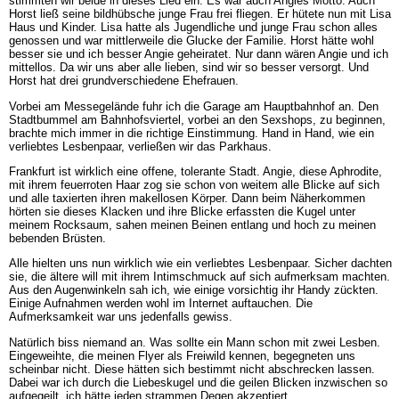
stimmten wir beide in dieses Lied ein. Es war auch Angies Motto. Auch
Horst ließ seine bildhübsche junge Frau frei fliegen. Er hütete nun mit Lisa
Haus und Kinder. Lisa hatte als Jugendliche und junge Frau schon alles
genossen und war mittlerweile die Glucke der Familie. Horst hätte wohl
besser sie und ich besser Angie geheiratet. Nur dann wären Angie und ich
mittellos. Da wir uns aber alle lieben, sind wir so besser versorgt. Und
Horst hat drei grundverschiedene Ehefrauen.
Vorbei am Messegelände fuhr ich die Garage am Hauptbahnhof an. Den
Stadtbummel am Bahnhofsviertel, vorbei an den Sexshops, zu beginnen,
brachte mich immer in die richtige Einstimmung. Hand in Hand, wie ein
verliebtes Lesbenpaar, verließen wir das Parkhaus.
Frankfurt ist wirklich eine offene, tolerante Stadt. Angie, diese Aphrodite,
mit ihrem feuerroten Haar zog sie schon von weitem alle Blicke auf sich
und alle taxierten ihren makellosen Körper. Dann beim Näherkommen
hörten sie dieses Klacken und ihre Blicke erfassten die Kugel unter
meinem Rocksaum, sahen meinen Beinen entlang und hoch zu meinen
bebenden Brüsten.
Alle hielten uns nun wirklich wie ein verliebtes Lesbenpaar. Sicher dachten
sie, die ältere will mit ihrem Intimschmuck auf sich aufmerksam machten.
Aus den Augenwinkeln sah ich, wie einige vorsichtig ihr Handy zückten.
Einige Aufnahmen werden wohl im Internet auftauchen. Die
Aufmerksamkeit war uns jedenfalls gewiss.
Natürlich biss niemand an. Was sollte ein Mann schon mit zwei Lesben.
Eingeweihte, die meinen Flyer als Freiwild kennen, begegneten uns
scheinbar nicht. Diese hätten sich bestimmt nicht abschrecken lassen.
Dabei war ich durch die Liebeskugel und die geilen Blicken inzwischen so
aufgegeilt, ich hätte jeden strammen Degen akzeptiert.