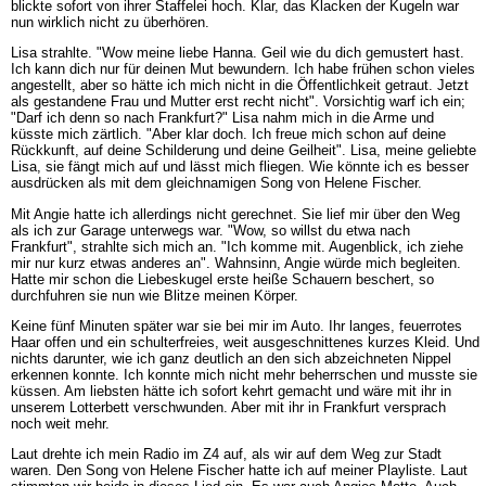
blickte sofort von ihrer Staffelei hoch. Klar, das Klacken der Kugeln war
nun wirklich nicht zu überhören.
Lisa strahlte. "Wow meine liebe Hanna. Geil wie du dich gemustert hast.
Ich kann dich nur für deinen Mut bewundern. Ich habe frühen schon vieles
angestellt, aber so hätte ich mich nicht in die Öffentlichkeit getraut. Jetzt
als gestandene Frau und Mutter erst recht nicht". Vorsichtig warf ich ein;
"Darf ich denn so nach Frankfurt?" Lisa nahm mich in die Arme und
küsste mich zärtlich. "Aber klar doch. Ich freue mich schon auf deine
Rückkunft, auf deine Schilderung und deine Geilheit". Lisa, meine geliebte
Lisa, sie fängt mich auf und lässt mich fliegen. Wie könnte ich es besser
ausdrücken als mit dem gleichnamigen Song von Helene Fischer.
Mit Angie hatte ich allerdings nicht gerechnet. Sie lief mir über den Weg
als ich zur Garage unterwegs war. "Wow, so willst du etwa nach
Frankfurt", strahlte sich mich an. "Ich komme mit. Augenblick, ich ziehe
mir nur kurz etwas anderes an". Wahnsinn, Angie würde mich begleiten.
Hatte mir schon die Liebeskugel erste heiße Schauern beschert, so
durchfuhren sie nun wie Blitze meinen Körper.
Keine fünf Minuten später war sie bei mir im Auto. Ihr langes, feuerrotes
Haar offen und ein schulterfreies, weit ausgeschnittenes kurzes Kleid. Und
nichts darunter, wie ich ganz deutlich an den sich abzeichneten Nippel
erkennen konnte. Ich konnte mich nicht mehr beherrschen und musste sie
küssen. Am liebsten hätte ich sofort kehrt gemacht und wäre mit ihr in
unserem Lotterbett verschwunden. Aber mit ihr in Frankfurt versprach
noch weit mehr.
Laut drehte ich mein Radio im Z4 auf, als wir auf dem Weg zur Stadt
waren. Den Song von Helene Fischer hatte ich auf meiner Playliste. Laut