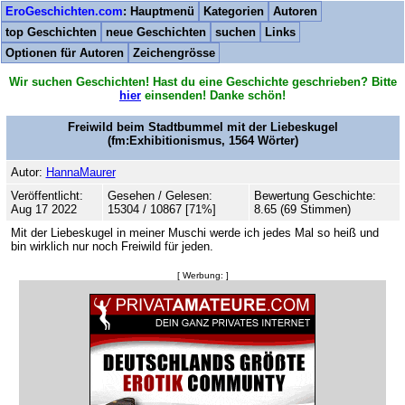
EroGeschichten.com
: Hauptmenü
Kategorien
Autoren
top Geschichten
neue Geschichten
suchen
Links
Optionen für Autoren
Zeichengrösse
Wir suchen Geschichten! Hast du eine Geschichte geschrieben? Bitte
hier
einsenden! Danke schön!
Freiwild beim Stadtbummel mit der Liebeskugel
(fm:Exhibitionismus,
1564
Wörter)
Autor:
HannaMaurer
Veröffentlicht:
Gesehen / Gelesen:
Bewertung Geschichte:
Aug 17 2022
15304 / 10867 [71%]
8.65 (69 Stimmen)
Mit der Liebeskugel in meiner Muschi werde ich jedes Mal so heiß und
bin wirklich nur noch Freiwild für jeden.
[ Werbung: ]