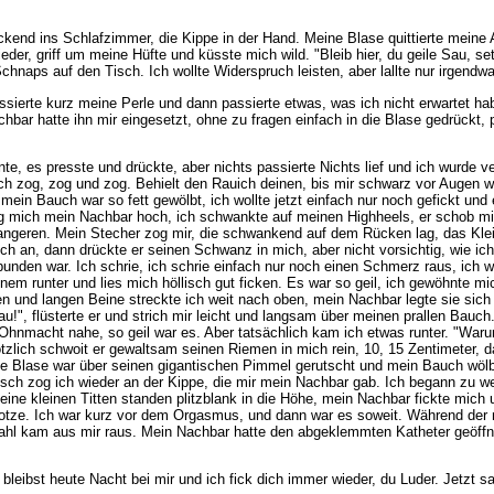
end ins Schlafzimmer, die Kippe in der Hand. Meine Blase quittierte meine 
r, griff um meine Hüfte und küsste mich wild. "Bleib hier, du geile Sau, set
chnaps auf den Tisch. Ich wollte Widerspruch leisten, aber lallte nur irgend
ierte kurz meine Perle und dann passierte etwas, was ich nicht erwartet hab
hbar hatte ihn mir eingesetzt, ohne zu fragen einfach in die Blase gedrückt, 
nte, es presste und drückte, aber nichts passierte Nichts lief und ich wurde v
h zog, zog und zog. Behielt den Rauich deinen, bis mir schwarz vor Augen wu
mein Bauch war so fett gewölbt, ich wollte jetzt einfach nur noch gefickt und 
g mich mein Nachbar hoch, ich schwankte auf meinen Highheels, er schob mich
angeren. Mein Stecher zog mir, die schwankend auf dem Rücken lag, das Kle
ch an, dann drückte er seinen Schwanz in mich, aber nicht vorsichtig, wie ic
bunden war. Ich schrie, ich schrie einfach nur noch einen Schmerz raus, ich 
 einem runter und lies mich höllisch gut ficken. Es war so geil, ich gewöhnt
n und langen Beine streckte ich weit nach oben, mein Nachbar legte sie sich
Sau!", flüsterte er und strich mir leicht und langsam über meinen prallen Bau
Ohnmacht nahe, so geil war es. Aber tatsächlich kam ich etwas runter. "Warum
tzlich schwoit er gewaltsam seinen Riemen in mich rein, 10, 15 Zentimeter, da
ne Blase war über seinen gigantischen Pimmel gerutscht und mein Bauch wölbte
sch zog ich wieder an der Kippe, die mir mein Nachbar gab. Ich begann zu wein
eine kleinen Titten standen plitzblank in die Höhe, mein Nachbar fickte mich u
ze. Ich war kurz vor dem Orgasmus, und dann war es soweit. Während der mir
trahl kam aus mir raus. Mein Nachbar hatte den abgeklemmten Katheter geöffn
bleibst heute Nacht bei mir und ich fick dich immer wieder, du Luder. Jetzt s