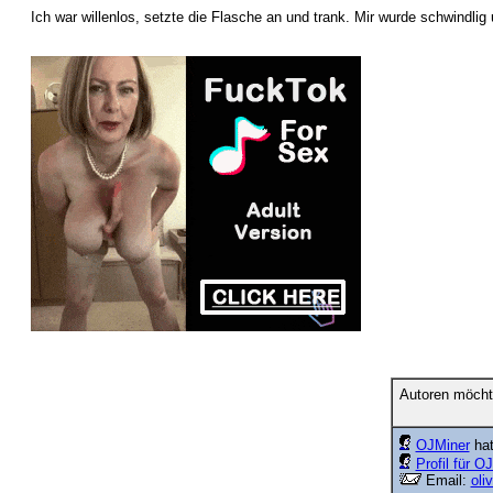
Ich war willenlos, setzte die Flasche an und trank. Mir wurde schwindlig
Autoren möcht
OJMiner
hat
Profil für O
Email:
oli