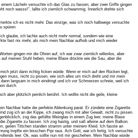
 einem Lächeln versuchte ich das Glas zu fassen, aber zwei Griffe gingen
ht noch wasss!", lallte ich ziemlich schwammig. Innerlich drehte sich
e merkte ich es nicht mehr. Das einzige, was ich noch halbwegs versuchte
zu spüren.
Ich glaube, ich lachte auch nicht mehr normal, sondern wie eine
merkte fast nix mehr, als mich mein Nachbar aufhob und mich wieder
 Worten gingen mir die Ohren auf, ich war zwar ziemlich willenlos, aber
h auf meinen Stuhl heben, meine Blase drückte wie die Sau, aber die
ich jetzt dann richtig ficken würde. Wenn er mich auf den Rücken legt,
gen muss, nicht zu pissen, wie sich alles um mich dreht und mir mein
 dann langsam in mich eindringt und ich vor Schmerzen schreie, weil ich
hon durch.
er plötzlich peinlich berührt. Ich wollte nicht die geile, kleine
ein Nachbar hatte die perfekte Ablenkung parat. Er zündete eine Zigarette
ernd zog ich an der Kippe, ich zwang mich mit aller Gewalt, nicht zu pissen.
genblicklich, zog das gefüllte Weinglas in einem Zug leer, meine Blase
die Zigarette zu fassen. Ich zog hastig, und saß alleine auf dem Balkon.
en, geilen Tittchen standen stramm unter meinem Kleid. Ich fasste an
ng tropfte ein bisschen Pipi raus. Ach Gott, war ich fertig. Ich versuchte
ollends leer. Ok, was sollte nun mit mir geschehen. Mein Nachbar würde