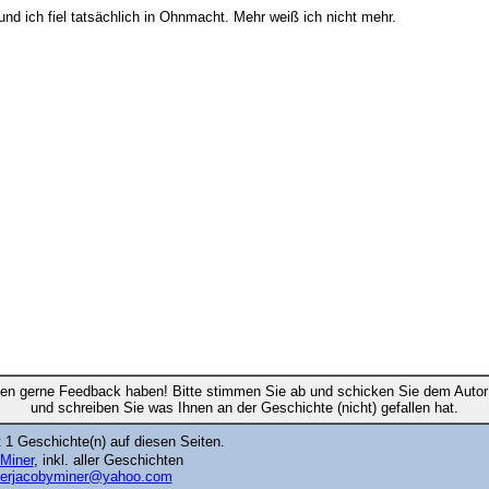
 und ich fiel tatsächlich in Ohnmacht. Mehr weiß ich nicht mehr.
en gerne Feedback haben! Bitte stimmen Sie ab und schicken Sie dem Autor 
und schreiben Sie was Ihnen an der Geschichte (nicht) gefallen hat.
 1 Geschichte(n) auf diesen Seiten.
JMiner
, inkl. aller Geschichten
verjacobyminer@yahoo.com