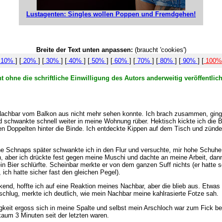
Lustagenten: Singles wollen Poppen und Fremdgehen!
Breite der Text unten anpassen:
(braucht 'cookies')
10%
] [
20%
] [
30%
] [
40%
] [
50%
] [
60%
] [
70%
] [
80%
] [
90%
] [
100
t ohne die schriftliche Einwilligung des Autors anderweitig veröffentli
achbar vom Balkon aus nicht mehr sehen konnte. Ich brach zusammen, ging sch
nd schwankte schnell weiter in meine Wohnung rüber. Hektisch kickte ich di
den Doppelten hinter die Binde. Ich entdeckte Kippen auf dem Tisch und zünde
eine Schnaps später schwankte ich in den Flur und versuchte, mir hohe Schu
, aber ich drückte fest gegen meine Muschi und dachte an meine Arbeit, dann 
 Bier schlürfte. Scheinbar merkte er von dem ganzen Suff nichts (er hatte sc
, ich hatte sicher fast den gleichen Pegel).
nd, hoffte ich auf eine Reaktion meines Nachbar, aber die blieb aus. Etwas 
chlug, merkte ich deutlich, wie mein Nachbar meine kahlrasierte Fotze sah.
gkeit ergoss sich in meine Spalte und selbst mein Arschloch war zum Fick be
kaum 3 Minuten seit der letzten waren.