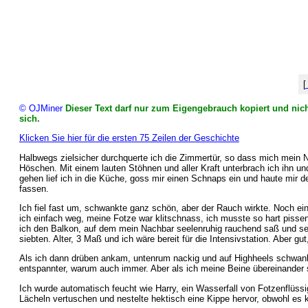
[
© OJMiner
Dieser Text darf nur zum Eigengebrauch kopiert und nich
sich.
Klicken Sie hier für die ersten 75 Zeilen der Geschichte
Halbwegs zielsicher durchquerte ich die Zimmertür, so dass mich mein N
Höschen. Mit einem lauten Stöhnen und aller Kraft unterbrach ich ihn u
gehen lief ich in die Küche, goss mir einen Schnaps ein und haute mir 
fassen.
Ich fiel fast um, schwankte ganz schön, aber der Rauch wirkte. Noch 
ich einfach weg, meine Fotze war klitschnass, ich musste so hart pissen
ich den Balkon, auf dem mein Nachbar seelenruhig rauchend saß und sein
siebten. Alter, 3 Maß und ich wäre bereit für die Intensivstation. Aber gut
Als ich dann drüben ankam, untenrum nackig und auf Highheels schwanke
entspannter, warum auch immer. Aber als ich meine Beine übereinander s
Ich wurde automatisch feucht wie Harry, ein Wasserfall von Fotzenflüssi
Lächeln vertuschen und nestelte hektisch eine Kippe hervor, obwohl es 