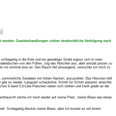
%
]
cht werden. Zuwiderhandlungen ziehen strafrechtliche Verfolgung nach
lagartig in die Knie und ein gewaltiger Strahl ergoss sich in mein
e Badelatschen von den Füßen, zog das Höschen aus, aber anstatt pissen zu
te mir erstmal eine an. Den Rauch tief einsaugend, versuchte ich mich zu
he, sommerliche Sandalen mit hohen Hacken, anzuziehen. Das Höschen ließ
gibt es wieder. Langsam schaukelnd, Schritt für Schritt planend, erreichte
hon 6 leere 0,5-Liter-Flaschen neben sich stehen und trank grade an der
enttäuscht setzte ich mich wieder auf meine Platz, meine Blase war etwas
reit. Schlagartig drückte meine Blase, aber ich konnte es mit einem