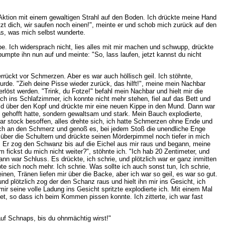
Aktion mit einem gewaltigen Strahl auf den Boden. Ich drückte meine Hand
zt dich, wir saufen noch einen!", meinte er und schob mich zurück auf den
was, was mich selbst wunderte.
e. Ich widersprach nicht, lies alles mit mir machen und schwupp, drückte
pumpte ihn nun auf und meinte: "So, lass laufen, jetzt kannst du nicht
errückt vor Schmerzen. Aber es war auch höllisch geil. Ich stöhnte,
rde. "Zieh deine Pisse wieder zurück, das hilft!", meine mein Nachbar
erlöst werden. "Trink, du Fotze!" befahl mein Nachbar und hielt mir die
 ins Schlafzimmer, ich konnte nicht mehr stehen, fiel auf das Bett und
id über den Kopf und drückte mir eine neuen Kippe in den Mund. Dann war
h gehofft hatte, sondern gewaltsam und stark. Mein Bauch explodierte,
war stock besoffen, alles drehte sich, ich hatte Schmerzen ohne Ende und
e mich an den Schmerz und genoß es, bei jedem Stoß die unendliche Enge
 über die Schultern und drückte seinen Mörderpimmel noch tiefer in mich
ch. Er zog den Schwanz bis auf die Eichel aus mir raus und begann, meine
 fickst du mich nicht weiter?", stöhnte ich. "Ich hab 20 Zentimeter, und
nn war Schluss. Es drückte, ich schrie, und plötzlich war er ganz inmitten
 sich noch mehr. Ich schrie. Was sollte ich auch sonst tun, Ich schrie,
en, Tränen liefen mir über die Backe, aber ich war so geil, es war so gut.
nd plötzlich zog der den Schanz raus und hielt ihn mir ins Gesicht, ich
 seine volle Ladung ins Gesicht spritzte explodierte ich. Mit einem Mal
et, so dass ich beim Kommen pissen konnte. Ich zitterte, ich war fast
auf Schnaps, bis du ohnmächtig wirst!"