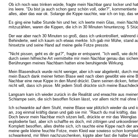
Ob ich noch was trinken würde, fragte mein Nachbar ganz locker und hat
ins leere. "Du bist ja auch schon ganz schön voll, oder?", kommentierte
alles, aber das war ok. Solange die Kippe rauchte, war ich on top, das w
Es ging eine halbe Stunde hin und her, ich leerte mein Glas, mein Nachb
mitzuzählen, waren die Kippen, die ich in 30 Minuten hinunterzog. 5 Stü
Der war aber nach 30 Minuten so groß, dass ich unkontrolliert, während 
Behinderte, weil ich kaum och etwas merkte. Ich gab mir Mühe, stand auf,
hinsetzte und seine Hand auf meine geile Fotze presste.
"Nicht pissen, geht es dir gut?", fragte er entspannt. "Ich weiß, wie dic
durch seien hilfreiche Art vermittelte mir mein Nachbar genau das siche
Berührungen meines Nachbarn hatten eine beruhigende Wirkung.
Mein Blasendruck wurde nicht weniger, aber ich war abgelenkt, durch me
mein Bauch dank meiner fetten Blase weit nach oben gewölbt wie eine B
Nachbar eine neue Kippe in den Mund drückt. Dann seinen dicken, fetten
nicht will, dass ich pisse. Mit jedem Stoß drückte sich meine Bauchdec
Langsam kam ich wieder zurück in die Realität und erwachte aus meinem s
Schlampe sein, die sich besoffen ficken lässt, vor allem nicht mal ohn
Ich schwankte auf dem Stuhl, meine Blase war plötzlich wieder da und ic
an, zog einmal kräftig daran und gab sie mir. "Rauch du mal kräftig, das
Doch bevor mein Nachbar mich sitzen ließ, drückte er mir das Weinglas i
explodierte fast, aber ich schaffte es doch, mit zittrigen und unkoordin
Komplett besoffen, alles drehte sich, ich rauchte eine Kippe nach der a
meine geile kleine feuchte Fotze, mein Kleid war sowieso schon komplett 
schwankend, mir Wein nachzuschenken, kippte aber fast die halbe Flasc