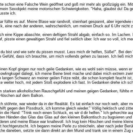
te schon eine Falsche Wein geöffnet und goß mir mehr als großzügig ein. Mit
 mein Sexobjekt meine motorischen Schwierigkeiten. "Haha, glaubst du! Da ge
usste ich.
ar füllte es auf. Meine Blase war randvoll, steinhart gespannt, aber irgendwi
ck, eine nach der anderen, wahrscheinlich, um meinen Druck auf 6 Uhr nicht 
ich eine Kippe abaschte, einen deftigen Strahl abgab, einfach so. Im Lachen. 
 pisste einen gewaltigen Strahl und fiel seitlich über. Ich war so voll, ich 
ht du bist und wie sehr du pissen musst. Lass mich dir helfen, Süße!". Bei den
re Gefühl, dass ich brauchte, um mich vollends gehen zu lassen. Ich ließ mic
inen Kopf gingen nur noch geile Gedanken, wie es wohl sein müsse, wenn er m
owlingkugel daliegt, ich meine Beine breit mache und dabei mich extrem zwin
 langen Schwanz an meiner geilen Fotze reibt, die schon komplett feucht ist,
ke weiter hoch, mit jedem Stoß explodiere ich fast. In Gedanken drehe ich sc
tarken alkoholischen Rauschgefühl und meinen geigen Gedanken, fühlte mich ab
e Höschen auf dem Balkon.
h stöhnte, war wieder da in der Realität. Es tat einfach nur noch weh, aber m
 hilft gegen den Pissdruck, ich komme gleich wieder." Völlig hektisch und zitt
n die Hand: "Trink noch einen Schluck, es wir d dir helfen." Ich gehorchte au
ierten Händen das Glas das Glas auf den kleinen Balkontisch zu bugsieren und 
nderen und meine Blase war knallevoll. Ich trug kein Höschen und meine klein
hochtgerutscht. Ich begann meine Perle zu streicheln, aber nach jeder Berühru
he daneben, setzte sie dann direkt an den Mund und trank sie in einem Zug v