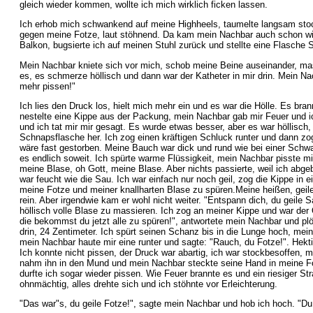
gleich wieder kommen, wollte ich mich wirklich ficken lassen.
Ich erhob mich schwankend auf meine Highheels, taumelte langsam stock
gegen meine Fotze, laut stöhnend. Da kam mein Nachbar auch schon wiede
Balkon, bugsierte ich auf meinen Stuhl zurück und stellte eine Flasche S
Mein Nachbar kniete sich vor mich, schob meine Beine auseinander, mass
es, es schmerze höllisch und dann war der Katheter in mir drin. Mein Nac
mehr pissen!"
Ich lies den Druck los, hielt mich mehr ein und es war die Hölle. Es bran
nestelte eine Kippe aus der Packung, mein Nachbar gab mir Feuer und ic
und ich tat mir mir gesagt. Es wurde etwas besser, aber es war höllisch, 
Schnapsflasche her. Ich zog einen kräftigen Schluck runter und dann zo
wäre fast gestorben. Meine Bauch war dick und rund wie bei einer Schw
es endlich soweit. Ich spürte warme Flüssigkeit, mein Nachbar pisste mi
meine Blase, oh Gott, meine Blase. Aber nichts passierte, weil ich abge
war feucht wie die Sau. Ich war einfach nur noch geil, zog die Kippe in
meine Fotze und meiner knallharten Blase zu spüren.Meine heißen, geile
rein. Aber irgendwie kam er wohl nicht weiter. "Entspann dich, du geile 
höllisch volle Blase zu massieren. Ich zog an meiner Kippe und war der 
die bekommst du jetzt alle zu spüren!", antwortete mein Nachbar und plö
drin, 24 Zentimeter. Ich spürt seinen Schanz bis in die Lunge hoch, mei
mein Nachbar haute mir eine runter und sagte: "Rauch, du Fotze!". Hekti
Ich konnte nicht pissen, der Druck war abartig, ich war stockbesoffen, m
nahm ihn in den Mund und mein Nachbar steckte seine Hand in meine Fot
durfte ich sogar wieder pissen. Wie Feuer brannte es und ein riesiger S
ohnmächtig, alles drehte sich und ich stöhnte vor Erleichterung.
"Das war"s, du geile Fotze!", sagte mein Nachbar und hob ich hoch. "Du 