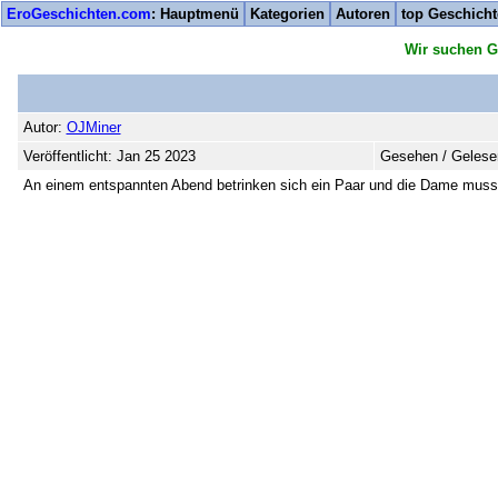
EroGeschichten.com
: Hauptmenü
Kategorien
Autoren
top Geschich
Wir suchen G
Autor:
OJMiner
Veröffentlicht: Jan 25 2023
Gesehen / Gelese
An einem entspannten Abend betrinken sich ein Paar und die Dame muss d