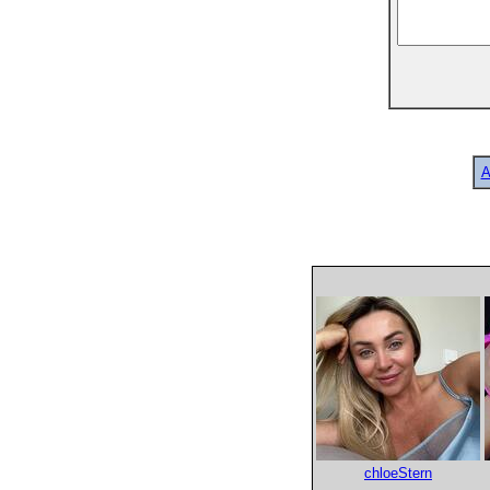
A
chloeStern