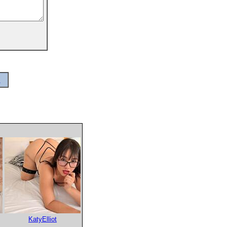
"
KatyElliot