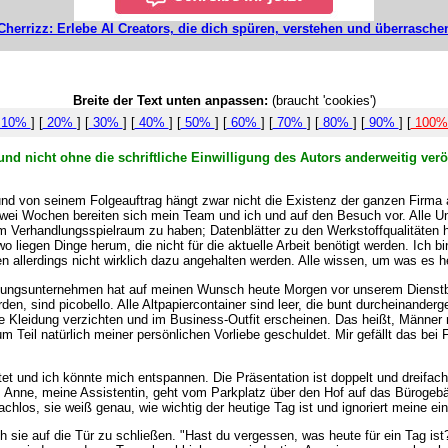
Cherrizz: Erlebe AI Creators, die dich spüren, verstehen und überrasche
Breite der Text unten anpassen:
(braucht 'cookies')
10%
] [
20%
] [
30%
] [
40%
] [
50%
] [
60%
] [
70%
] [
80%
] [
90%
] [
100
nd nicht ohne die schriftliche Einwilligung des Autors anderweitig verö
nd von seinem Folgeauftrag hängt zwar nicht die Existenz der ganzen Firma
zwei Wochen bereiten sich mein Team und ich und auf den Besuch vor. Alle Unt
 um Verhandlungsspielraum zu haben; Datenblätter zu den Werkstoffqualitäten
 liegen Dinge herum, die nicht für die aktuelle Arbeit benötigt werden. Ich bi
n allerdings nicht wirklich dazu angehalten werden. Alle wissen, um was es heu
gungsunternehmen hat auf meinen Wunsch heute Morgen vor unserem Dienstbegin
den, sind picobello. Alle Altpapiercontainer sind leer, die bunt durcheinande
ere Kleidung verzichten und im Business-Outfit erscheinen. Das heißt, Männe
 Teil natürlich meiner persönlichen Vorliebe geschuldet. Mir gefällt das bei
itet und ich könnte mich entspannen. Die Präsentation ist doppelt und dreifach 
ze. Anne, meine Assistentin, geht vom Parkplatz über den Hof auf das Bürogeb
chlos, sie weiß genau, wie wichtig der heutige Tag ist und ignoriert meine ei
sie auf die Tür zu schließen. "Hast du vergessen, was heute für ein Tag ist?