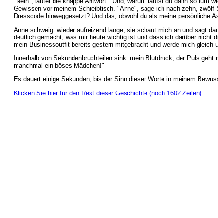
"Nein", lautet die knappe Antwort. "Und, warum läufst du dann so rum 
Gewissen vor meinem Schreibtisch. "Anne", sage ich nach zehn, zwölf Se
Dresscode hinweggesetzt? Und das, obwohl du als meine persönliche A
Anne schweigt wieder aufreizend lange, sie schaut mich an und sagt dann:
deutlich gemacht, was mir heute wichtig ist und dass ich darüber nicht d
mein Businessoutfit bereits gestern mitgebracht und werde mich gleich um
Innerhalb von Sekundenbruchteilen sinkt mein Blutdruck, der Puls geht r
manchmal ein böses Mädchen!"
Es dauert einige Sekunden, bis der Sinn dieser Worte in meinem Bewussts
Klicken Sie hier für den Rest dieser Geschichte (noch 1602 Zeilen)