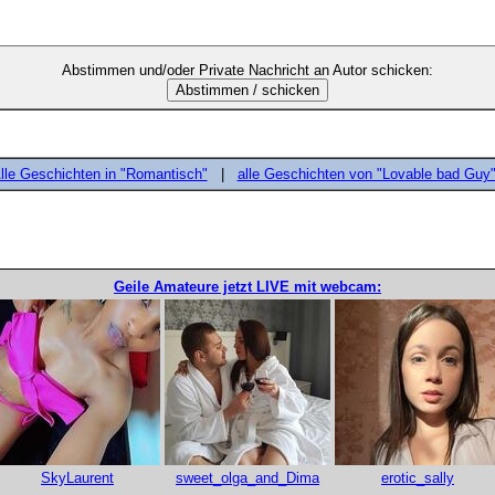
Abstimmen und/oder Private Nachricht an Autor schicken:
lle Geschichten in "Romantisch"
|
alle Geschichten von "Lovable bad Guy
Geile Amateure jetzt LIVE mit webcam:
SkyLaurent
sweet_olga_and_Dima
erotic_sally