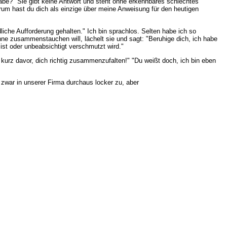
be?" Sie gibt keine Antwort und steht ohne erkennbares schlechtes
rum hast du dich als einzige über meine Anweisung für den heutigen
liche Aufforderung gehalten." Ich bin sprachlos. Selten habe ich so
Anne zusammenstauchen will, lächelt sie und sagt: "Beruhige dich, ich habe
ist oder unbeabsichtigt verschmutzt wird."
 kurz davor, dich richtig zusammenzufalten!" "Du weißt doch, ich bin eben
 zwar in unserer Firma durchaus locker zu, aber