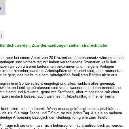
n
%
]
ffentlicht werden. Zuwiderhandlungen ziehen strafrechtliche
 ab, aber bei einem Anteil von 20 Prozent am Jahresumsatz wäre es schon
erlagen sind vorbereitet; wir haben verschiedene Szenarien kalkuliert,
 haben wir von unseren Lieferanten bekommen und in eigene Vorlagen
n immer hinterher, dass die Arbeitsplätze strukturiert sind, aber momentan
te geht, das bleibt in einem mittelgroßen familiären Betrieb nicht aus.
n eine Sonderschicht eingelegt und alles, wirklich alles gereinigt.
rgewürfelten Lieblingsbürotassen sind verschwunden und durch einheitliche
r mit Hemd und Krawatte, gerne mit Stoffhose, aber mindestens mit einer
 Frauen einfach besser, auch wenn es im Arbeitsalltag in meiner Firma
kontrolliert, alle sind bereit. Wenn er unangekündigt bereits jetzt käme,
äude zu. Sie trägt Jeans und T-Shirt, so wie jeden Tag. Als sie an meinem
ndeutige Anweisung bezüglich der Kleidung. Ich greife zum Telefon.
", frage ich sie und muss mich beherrschen, nicht unfreundlich zu werden.