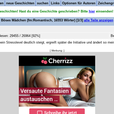
ten
neue Geschichten
suchen
Links
Optionen für Autoren
Zeichengr
eschichten! Hast du eine Geschichte geschrieben? Bitte
hier
einsenden!
Böses Mädchen
(fm:Romantisch,
16553
Wörter) [1/3]
alle Teile anzeigen
esen: 29455 / 26964 [92%]
Be
n Stresslevel deutlich steigt, ergreift später die Initiative und ändert so me
[ Werbung: ]