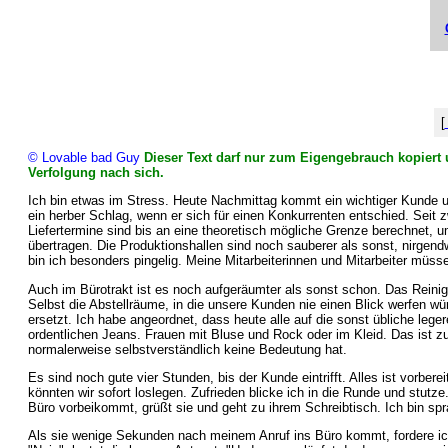
[
© Lovable bad Guy
Dieser Text darf nur zum Eigengebrauch kopiert u
Verfolgung nach sich.
Ich bin etwas im Stress. Heute Nachmittag kommt ein wichtiger Kunde u
ein herber Schlag, wenn er sich für einen Konkurrenten entschied. Seit 
Liefertermine sind bis an eine theoretisch mögliche Grenze berechnet,
übertragen. Die Produktionshallen sind noch sauberer als sonst, nirgendwo
bin ich besonders pingelig. Meine Mitarbeiterinnen und Mitarbeiter müsse
Auch im Bürotrakt ist es noch aufgeräumter als sonst schon. Das Reini
Selbst die Abstellräume, in die unsere Kunden nie einen Blick werfen wür
ersetzt. Ich habe angeordnet, dass heute alle auf die sonst übliche leg
ordentlichen Jeans. Frauen mit Bluse und Rock oder im Kleid. Das ist zum
normalerweise selbstverständlich keine Bedeutung hat.
Es sind noch gute vier Stunden, bis der Kunde eintrifft. Alles ist vorbere
könnten wir sofort loslegen. Zufrieden blicke ich in die Runde und stut
Büro vorbeikommt, grüßt sie und geht zu ihrem Schreibtisch. Ich bin spra
Als sie wenige Sekunden nach meinem Anruf ins Büro kommt, fordere ich 