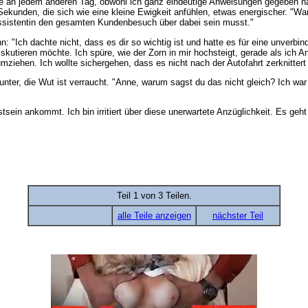
wie an jedem anderen Tag, obwohl ich ganz eindeutige Anweisungen gegeben ha
kunden, die sich wie eine kleine Ewigkeit anfühlen, etwas energischer. "Wa
ssistentin den gesamten Kundenbesuch über dabei sein musst."
 "Ich dachte nicht, dass es dir so wichtig ist und hatte es für eine unverbind
iskutieren möchte. Ich spüre, wie der Zorn in mir hochsteigt, gerade als ich 
ziehen. Ich wollte sichergehen, dass es nicht nach der Autofahrt zerknittert 
unter, die Wut ist verraucht. "Anne, warum sagst du das nicht gleich? Ich war
ein ankommt. Ich bin irritiert über diese unerwartete Anzüglichkeit. Es geht
Teil 1 von 3 Teilen.
alle Teile anzeigen
nächster Teil