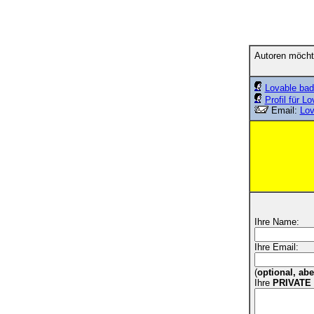
Autoren möcht
Lovable ba
Profil für L
Email:
Lo
Ihre Name:
Ihre Email:
(
optional, ab
Ihre
PRIVATE