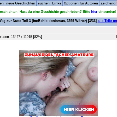
ten
neue Geschichten
suchen
Links
Optionen für Autoren
Zeichengr
eschichten! Hast du eine Geschichte geschrieben? Bitte
hier
einsenden!
eg zur Nutte Teil 3
(fm:Exhibitionismus,
3555
Wörter) [3/36]
alle Teile a
lesen: 13447 / 11015 [82%]