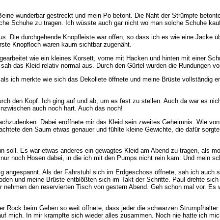
Beine wunderbar gestreckt und mein Po betont. Die Naht der Strümpfe betont
olche Schuhe zu tragen. Ich wüsste auch gar nicht wo man solche Schuhe kauf
s. Die durchgehende Knopfleiste war offen, so dass ich es wie eine Jacke über
erste Knopfloch waren kaum sichtbar zugenäht.
earbeitet wie ein kleines Korsett, vorne mit Hacken und hinten mit einer Sc
 sah das Kleid relativ normal aus. Durch den Gürtel wurden die Rundungen von
 ich merkte wie sich das Dekollete öffnete und meine Brüste vollständig entb
h den Kopf. Ich ging auf und ab, um es fest zu stellen. Auch da war es nic
 inzwischen auch noch hart. Auch das noch!
 nachzudenken. Dabei eröffnete mir das Kleid sein zweites Geheimnis. Wie vo
rachtete den Saum etwas genauer und fühlte kleine Gewichte, die dafür sorgte
n soll. Es war etwas anderes ein gewagtes Kleid am Abend zu tragen, als mor
h nur noch Hosen dabei, in die ich mit den Pumps nicht rein kam. Und mein s
ig angespannt. Als der Fahrstuhl sich im Erdgeschoss öffnete, sah ich auch 
den und meine Brüste entblößten sich im Takt der Schritte. Paul drehte sich
r nehmen den reservierten Tisch von gestern Abend. Geh schon mal vor. Es wa
er Rock beim Gehen so weit öffnete, dass jeder die schwarzen Strumpfhalter
uf mich. In mir krampfte sich wieder alles zusammen. Noch nie hatte ich mich 