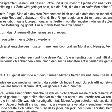
 gespreizten Beinen und nasser Fotze und du würdest mit jeden von uns ficken.
ldung zur Zofe wird geringer sein, als die Zeit, die du zum Aufreißen deiner
te Frage: Sind alle devoten Personen weiblich und alle dominanten männlich? 
ne rote Rose auf schwarzem Grund. Ihre Ringe reagieren nicht mit unseren, we
r es gibt in ganz Europa monatliche Treffen, wo alle hingehen können die 
 ihre Befriedigung gönnt. Um nur zwei Beispiele zu nennen.
n, um das Unvermeidliche heraus zu schieben.
r vorstellen meine Zofe zu werden?
h jetzt entscheiden musste. In meinem Kopf prallten Moral und Neugier, Vern
en dein Erzieher sein und Inge deine Patin. Sie unterstützt dich und hilft d
ng unwiderruflich abbrechen kann. Nach den sechs Monaten entscheiden wir g
aut. Du gehst mit Inge auf dein Zimmer. Mittags treffen wir uns zum Essen.
ides gerade wieder schließen, da spürte ich Inges Hand. Du schließt nur etwas,
i weitere Knöpfe. Komm jetzt, wir gehen auf dein Zimmer.
ste. Wenn einer richtig hinschaute war es nicht schwer meine frisch rasierte 
nd gedrückt. Inge stellte sich vor mir hin, als ob wir uns unterhalten wollt
 sie in mein Ohr was ich nur zögerlich tat. Meine Augen bettelten sie an, dam
. Dabei unterhielt sie sich mit mir, als wenn wir zwei alte Freundinnen wäre
. Inge stellte sich neben mich, so dass jeder, der jetzt noch den Fahrstuhl be
ohne dass jemand einstieg.