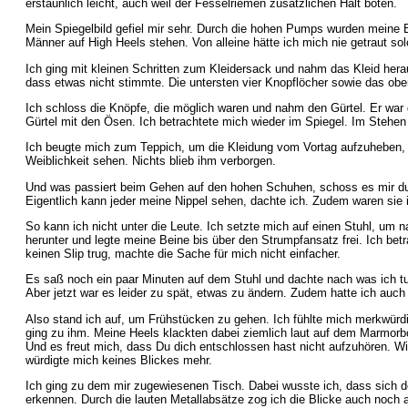
erstaunlich leicht, auch weil der Fesselriemen zusätzlichen Halt boten.
Mein Spiegelbild gefiel mir sehr. Durch die hohen Pumps wurden meine 
Männer auf High Heels stehen. Von alleine hätte ich mich nie getraut s
Ich ging mit kleinen Schritten zum Kleidersack und nahm das Kleid herau
dass etwas nicht stimmte. Die untersten vier Knopflöcher sowie das ob
Ich schloss die Knöpfe, die möglich waren und nahm den Gürtel. Er war g
Gürtel mit den Ösen. Ich betrachtete mich wieder im Spiegel. Im Stehen
Ich beugte mich zum Teppich, um die Kleidung vom Vortag aufzuheben, als
Weiblichkeit sehen. Nichts blieb ihm verborgen.
Und was passiert beim Gehen auf den hohen Schuhen, schoss es mir durc
Eigentlich kann jeder meine Nippel sehen, dachte ich. Zudem waren sie
So kann ich nicht unter die Leute. Ich setzte mich auf einen Stuhl, um
herunter und legte meine Beine bis über den Strumpfansatz frei. Ich bet
keinen Slip trug, machte die Sache für mich nicht einfacher.
Es saß noch ein paar Minuten auf dem Stuhl und dachte nach was ich tu
Aber jetzt war es leider zu spät, etwas zu ändern. Zudem hatte ich auc
Also stand ich auf, um Frühstücken zu gehen. Ich fühlte mich merkwürd
ging zu ihm. Meine Heels klackten dabei ziemlich laut auf dem Marmorbo
Und es freut mich, dass Du dich entschlossen hast nicht aufzuhören. Wi
würdigte mich keines Blickes mehr.
Ich ging zu dem mir zugewiesenen Tisch. Dabei wusste ich, dass sich d
erkennen. Durch die lauten Metallabsätze zog ich die Blicke auch noch a