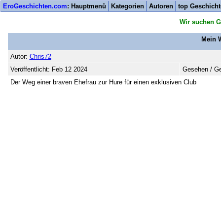
EroGeschichten.com
: Hauptmenü
Kategorien
Autoren
top Geschich
Wir suchen G
Mein W
Autor:
Chris72
Veröffentlicht: Feb 12 2024
Gesehen / Ge
Der Weg einer braven Ehefrau zur Hure für einen exklusiven Club