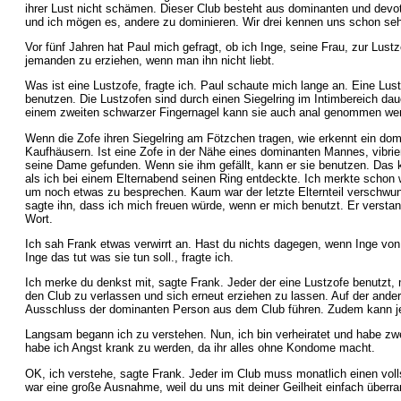
ihrer Lust nicht schämen. Dieser Club besteht aus dominanten und dev
und ich mögen es, andere zu dominieren. Wir drei kennen uns schon seh
Vor fünf Jahren hat Paul mich gefragt, ob ich Inge, seine Frau, zur Lust
jemanden zu erziehen, wenn man ihn nicht liebt.
Was ist eine Lustzofe, fragte ich. Paul schaute mich lange an. Eine Lus
benutzen. Die Lustzofen sind durch einen Siegelring im Intimbereich da
einem zweiten schwarzer Fingernagel kann sie auch anal genommen werde
Wenn die Zofe ihren Siegelring am Fötzchen tragen, wie erkennt ein domi
Kaufhäusern. Ist eine Zofe in der Nähe eines dominanten Mannes, vibrier
seine Dame gefunden. Wenn sie ihm gefällt, kann er sie benutzen. Das 
als ich bei einem Elternabend seinen Ring entdeckte. Ich merkte schon w
um noch etwas zu besprechen. Kaum war der letzte Elternteil verschwun
sagte ihn, dass ich mich freuen würde, wenn er mich benutzt. Er verst
Wort.
Ich sah Frank etwas verwirrt an. Hast du nichts dagegen, wenn Inge von a
Inge das tut was sie tun soll., fragte ich.
Ich merke du denkst mit, sagte Frank. Jeder der eine Lustzofe benutzt,
den Club zu verlassen und sich erneut erziehen zu lassen. Auf der a
Ausschluss der dominanten Person aus dem Club führen. Zudem kann jed
Langsam begann ich zu verstehen. Nun, ich bin verheiratet und habe zwei
habe ich Angst krank zu werden, da ihr alles ohne Kondome macht.
OK, ich verstehe, sagte Frank. Jeder im Club muss monatlich einen voll
war eine große Ausnahme, weil du uns mit deiner Geilheit einfach überr