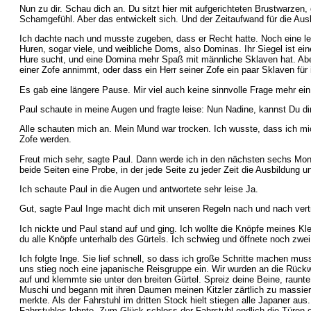
Nun zu dir. Schau dich an. Du sitzt hier mit aufgerichteten Brustwarzen,
Schamgefühl. Aber das entwickelt sich. Und der Zeitaufwand für die Ausbi
Ich dachte nach und musste zugeben, dass er Recht hatte. Noch eine letz
Huren, sogar viele, und weibliche Doms, also Dominas. Ihr Siegel ist ei
Hure sucht, und eine Domina mehr Spaß mit männliche Sklaven hat. Abe
einer Zofe annimmt, oder dass ein Herr seiner Zofe ein paar Sklaven für
Es gab eine längere Pause. Mir viel auch keine sinnvolle Frage mehr ei
Paul schaute in meine Augen und fragte leise: Nun Nadine, kannst Du di
Alle schauten mich an. Mein Mund war trocken. Ich wusste, dass ich mic
Zofe werden.
Freut mich sehr, sagte Paul. Dann werde ich in den nächsten sechs Monat
beide Seiten eine Probe, in der jede Seite zu jeder Zeit die Ausbildu
Ich schaute Paul in die Augen und antwortete sehr leise Ja.
Gut, sagte Paul Inge macht dich mit unseren Regeln nach und nach vertr
Ich nickte und Paul stand auf und ging. Ich wollte die Knöpfe meines Kle
du alle Knöpfe unterhalb des Gürtels. Ich schwieg und öffnete noch zwe
Ich folgte Inge. Sie lief schnell, so dass ich große Schritte machen mus
uns stieg noch eine japanische Reisgruppe ein. Wir wurden an die Rückwa
auf und klemmte sie unter den breiten Gürtel. Spreiz deine Beine, raunte
Muschi und begann mit ihren Daumen meinen Kitzler zärtlich zu massieren
merkte. Als der Fahrstuhl im dritten Stock hielt stiegen alle Japaner aus
Fahrstuhles lehnte. Zum Glück schloss der Fahrstuhl endlich die Türen 