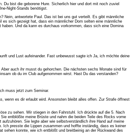
 Du bist die geborene Hure. Sicherlich hier und dort mit noch zuviel
 One-Night-Stands benötigst.
Nein, antwortete Paul. Das ist bei uns gut verteilt. Es gibt männliche
il es sich gezeigt hat, dass ein männlicher Dom selten eine männliche
Zeit haben. Und da kann es durchaus vorkommen, dass sich eine Domina
unft und Lust aufeinander. Fast unbewusst sagte ich Ja, ich möchte deine
ir. Aber auch ihr musst du gehorchen. Die nächsten sechs Monate sind für
emeinsam ob du im Club aufgenommen wirst. Hast Du das verstanden?
 Ich muss jetzt zum Seminar.
 wenn es dir erlaubt wird. Ansonsten bleibt alles offen. Zur Strafe öffnest
Möse zu sehen. Wir stiegen in den Fahrstuhl. Ich drückte auf die 5. Nach
en. Sie entblößte meine Brüste und nahm die beiden Teile des Rocks vorne
it aufzuhören. Sie legte aber wie selbstverständlich ihre Hand auf meine
n. Ich presste die Lippen zusammen und hoffte inständig, dass es keiner
trat sehen konnte, wie ich entblößt und breitbeinig an der Rückwand des