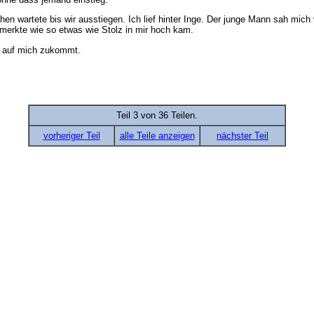
en wartete bis wir ausstiegen. Ich lief hinter Inge. Der junge Mann sah mic
h merkte wie so etwas wie Stolz in mir hoch kam.
h auf mich zukommt.
Teil 3 von 36 Teilen.
vorheriger Teil
alle Teile anzeigen
nächster Teil