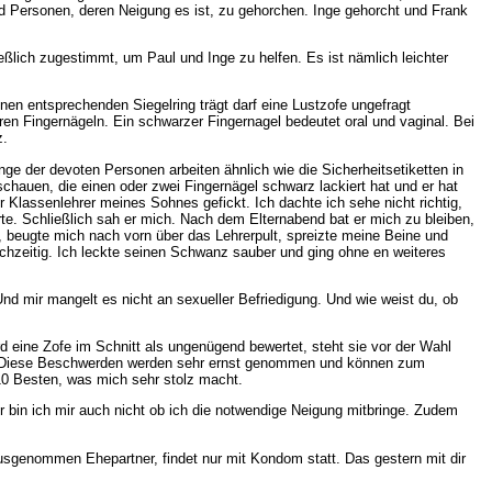
 Personen, deren Neigung es ist, zu gehorchen. Inge gehorcht und Frank
ießlich zugestimmt, um Paul und Inge zu helfen. Es ist nämlich leichter
nen entsprechenden Siegelring trägt darf eine Lustzofe ungefragt
en Fingernägeln. Ein schwarzer Fingernagel bedeutet oral und vaginal. Bei
z.
ge der devoten Personen arbeiten ähnlich wie die Sicherheitsetiketten in
chauen, die einen oder zwei Fingernägel schwarz lackiert hat und er hat
lassenlehrer meines Sohnes gefickt. Ich dachte ich sehe nicht richtig,
rte. Schließlich sah er mich. Nach dem Elternabend bat er mich zu bleiben,
 beugte mich nach vorn über das Lehrerpult, spreizte meine Beine und
chzeitig. Ich leckte seinen Schwanz sauber und ging ohne en weiteres
Und mir mangelt es nicht an sexueller Befriedigung. Und wie weist du, ob
d eine Zofe im Schnitt als ungenügend bewertet, steht sie vor der Wahl
en. Diese Beschwerden werden sehr ernst genommen und können zum
10 Besten, was mich sehr stolz macht.
r bin ich mir auch nicht ob ich die notwendige Neigung mitbringe. Zudem
usgenommen Ehepartner, findet nur mit Kondom statt. Das gestern mit dir