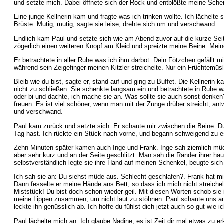
und setzte mich. Dabei öffnete sich der Rock und entblößte meine Sche
Eine junge Kellnerin kam und fragte was ich trinken wollte. Ich lächelt
Brüste. Mutig, mutig, sagte sie leise, drehte sich um und verschwand.
Endlich kam Paul und setzte sich wie am Abend zuvor auf die kurze Seite
zögerlich einen weiteren Knopf am Kleid und spreizte meine Beine. Mein
Er betrachtete in aller Ruhe was ich ihm darbot. Dein Fötzchen gefällt m
während sein Zeigefinger meinen Kitzler streichelte. Nur ein Früchtemüsli
Bleib wie du bist, sagte er, stand auf und ging zu Buffet. Die Kellner
nicht zu schließen. Sie schenkte langsam ein und betrachtete in Ruhe was 
oder bi und dachte, ich mache sie an. Was sollte sie auch sonst denken?
freuen. Es ist viel schöner, wenn man mit der Zunge drüber streicht, an
und verschwand.
Paul kam zurück und setzte sich. Er schaute mir zwischen die Beine. Du 
Tag hast. Ich rückte ein Stück nach vorne, und begann schweigend zu e
Zehn Minuten später kamen auch Inge und Frank. Inge sah ziemlich müde 
aber sehr kurz und an der Seite geschlitzt. Man sah die Ränder ihrer ha
selbstverständlich legte sie ihre Hand auf meinen Schenkel, beugte sic
Ich sah sie an: Du siehst müde aus. Schlecht geschlafen?. Frank hat mi
Dann fesselte er meine Hände ans Bett, so dass ich mich nicht streichel
Miststück! Du bist doch schon wieder geil. Mit diesen Worten schob sie
meine Lippen zusammen, um nicht laut zu stöhnen. Paul schaute uns amüsi
leckte ihn genüsslich ab. Ich hoffe du fühlst dich jetzt auch so gut wie 
Paul lächelte mich an: Ich glaube Nadine, es ist Zeit dir mal etwas zu 