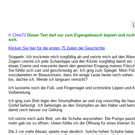
[
© Chris72
Dieser Text darf nur zum Eigengebrauch kopiert und nicht
sich.
Klicken Sie hier für die ersten 75 Zeilen der Geschichte
Stoppeln. Ich trocknete mich sorgfältig ab und setzte mich auf den Wan
Zögern cremte ich jede Schamlippe und den Kitzler sorgfältig damit ein
etwas Creme und massierte damit den gereizten Eingang meines Fötzchen
Sie fühlte sich zart und geschmeidig an. Ich ging zum Spiegel. Mein Fö
vorzubereiten im Bewusstsein, dass ihn einige Leute heute noch sehen. 
los, dachte ich. Werde ich langsam verrückt?
Ich lackierte noch die Fuß- und Fingernägel und schminkte Lippen und 
Vorbereitung.
Ich ging zum Bett legte den Strumpfhalter an und zog vorsichtig die h
Gürtel befestigt. Ich befestigte an den Strümpfen an den Halter und be
damit noch besser zur Geltung.
Ich setzte mich aufs Bett, um die Schuhe anzuziehen. Die Pumps passten
mehr gab sie zu öffnen. Unten fühlte ich die Öffnung für einen kleinen Sc
Die 2 cm mehr Absatz spürte man deutlich. Solche hohen Schuhe hatte i