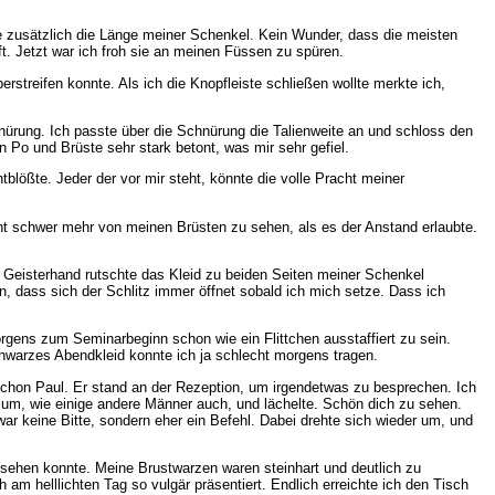
e zusätzlich die Länge meiner Schenkel. Kein Wunder, dass die meisten
t. Jetzt war ich froh sie an meinen Füssen zu spüren.
streifen konnte. Als ich die Knopfleiste schließen wollte merkte ich,
hnürung. Ich passte über die Schnürung die Talienweite an und schloss den
 Po und Brüste sehr stark betont, was mir sehr gefiel.
lößte. Jeder der vor mir steht, könnte die volle Pracht meiner
ht schwer mehr von meinen Brüsten zu sehen, als es der Anstand erlaubte.
n Geisterhand rutschte das Kleid zu beiden Seiten meiner Schenkel
n, dass sich der Schlitz immer öffnet sobald ich mich setze. Dass ich
gens zum Seminarbeginn schon wie ein Flittchen ausstaffiert zu sein.
chwarzes Abendkleid konnte ich ja schlecht morgens tragen.
schon Paul. Er stand an der Rezeption, um irgendetwas zu besprechen. Ich
 um, wie einige andere Männer auch, und lächelte. Schön dich zu sehen.
r keine Bitte, sondern eher ein Befehl. Dabei drehte sich wieder um, und
 sehen konnte. Meine Brustwarzen waren steinhart und deutlich zu
am helllichten Tag so vulgär präsentiert. Endlich erreichte ich den Tisch