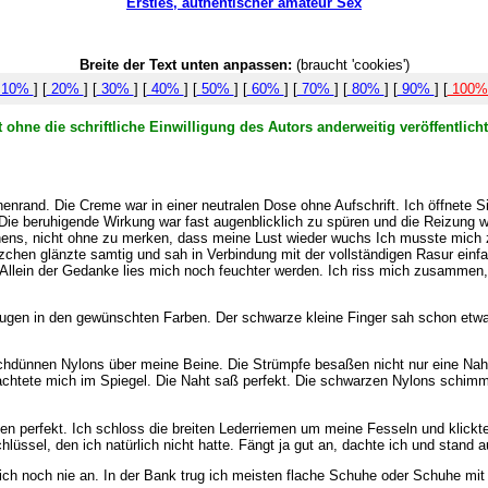
Ersties, authentischer amateur Sex
Breite der Text unten anpassen:
(braucht 'cookies')
10%
] [
20%
] [
30%
] [
40%
] [
50%
] [
60%
] [
70%
] [
80%
] [
90%
] [
100
 ohne die schriftliche Einwilligung des Autors anderweitig veröffentlic
nenrand. Die Creme war in einer neutralen Dose ohne Aufschrift. Ich öffnete
. Die beruhigende Wirkung war fast augenblicklich zu spüren und die Reizun
s, nicht ohne zu merken, dass meine Lust wieder wuchs Ich musste mich zwi
tzchen glänzte samtig und sah in Verbindung mit der vollständigen Rasur ein
Allein der Gedanke lies mich noch feuchter werden. Ich riss mich zusammen, 
Augen in den gewünschten Farben. Der schwarze kleine Finger sah schon etwa
auchdünnen Nylons über meine Beine. Die Strümpfe besaßen nicht nur eine Nah
trachtete mich im Spiegel. Die Naht saß perfekt. Die schwarzen Nylons schi
 perfekt. Ich schloss die breiten Lederriemen um meine Fesseln und klickte 
hlüssel, den ich natürlich nicht hatte. Fängt ja gut an, dachte ich und stand a
ch noch nie an. In der Bank trug ich meisten flache Schuhe oder Schuhe mit