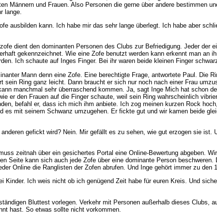
oten Männern und Frauen. Also Personen die gerne über andere bestimmen und
r lange.
zofe ausbilden kann. Ich habe mir das sehr lange überlegt. Ich habe aber schl
tzofe dient den dominanten Personen des Clubs zur Befriedigung. Jeder der ei
uerhaft gekennzeichnet. Wie eine Zofe benutzt werden kann erkennt man an ihr
n. Ich schaute auf Inges Finger. Bei ihr waren beide kleinen Finger schwar
nanter Mann denn eine Zofe. Eine berechtigte Frage, antwortete Paul. Die Rin
t sein Ring ganz leicht. Dann braucht er sich nur noch nach einer Frau umzus
kann manchmal sehr überraschend kommen. Ja, sagt Inge Mich hat schon der K
ie er den Frauen auf die Finger schaute, weil sein Ring wahrscheinlich vibrie
den, befahl er, dass ich mich ihm anbiete. Ich zog meinen kurzen Rock hoch,
and es mit seinem Schwanz umzugehen. Er fickte gut und wir kamen beide glei
nderen gefickt wird? Nein. Mir gefällt es zu sehen, wie gut erzogen sie ist. 
 muss zeitnah über ein gesichertes Portal eine Online-Bewertung abgeben. Wir
nderen Seite kann sich auch jede Zofe über eine dominante Person beschwer
er Online die Ranglisten der Zofen abrufen. Und Inge gehört immer zu den 
 Kinder. Ich weis nicht ob ich genügend Zeit habe für euren Kreis. Und siche
ständigen Bluttest vorlegen. Verkehr mit Personen außerhalb dieses Clubs, a
annt hast. So etwas sollte nicht vorkommen.