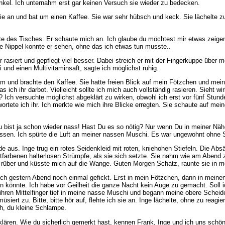
nkel. Ich unternahm erst gar keinen Versuch sie wieder zu bedecken.
e sie an und bat um einen Kaffee. Sie war sehr hübsch und keck. Sie lächelte
 des Tisches. Er schaute mich an. Ich glaube du möchtest mir etwas zeigen!, 
e Nippel konnte er sehen, ohne das ich etwas tun musste..
ir rasiert und gepflegt viel besser. Dabei streich er mit der Fingerkuppe übe
 und einen Multivitaminsaft, sagte ich möglichst ruhig.
in kam und brachte den Kaffee. Sie hatte freien Blick auf mein Fötzchen und 
ich ihr darbot. Vielleicht sollte ich mich auch vollständig rasieren. Sieht wi
 Ich versuchte möglichst abgeklärt zu wirken, obwohl ich erst vor fünf Stund
twortete ich ihr. Ich merkte wie mich ihre Blicke erregten. Sie schaute auf m
bist ja schon wieder nass! Hast Du es so nötig? Nur wenn Du in meiner Nähe b
ssen. Ich spürte die Luft an meiner nassen Muschi. Es war ungewohnt ohne Sl
aus. Inge trug ein rotes Seidenkleid mit roten, kniehohen Stiefeln. Die Abs
utfarbenen halterlosen Strümpfe, als sie sich setzte. Sie nahm wie am Abend 
h rüber und küsste mich auf die Wange. Guten Morgen Schatz, raunte sie in m
ch gestern Abend noch einmal gefickt. Erst in mein Fötzchen, dann in meinen
n könnte. Ich habe vor Geilheit die ganze Nacht kein Auge zu gemacht. Soll i
 ihren Mittelfinger tief in meine nasse Muschi und begann meine obere Scheid
ert zu. Bitte, bitte hör auf, flehte ich sie an. Inge lächelte, ohne zu reagi
ich, du kleine Schlampe.
erklären. Wie du sicherlich gemerkt hast, kennen Frank, Inge und ich uns sc