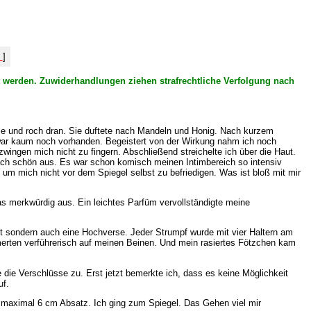
%
]
ht werden. Zuwiderhandlungen ziehen strafrechtliche Verfolgung nach
 Sie und roch dran. Sie duftete nach Mandeln und Honig. Nach kurzem
g war kaum noch vorhanden. Begeistert von der Wirkung nahm ich noch
ngen mich nicht zu fingern. Abschließend streichelte ich über die Haut.
fach schön aus. Es war schon komisch meinen Intimbereich so intensiv
um mich nicht vor dem Spiegel selbst zu befriedigen. Was ist bloß mit mir
s merkwürdig aus. Ein leichtes Parfüm vervollständigte meine
t sondern auch eine Hochverse. Jeder Strumpf wurde mit vier Haltern am
mmerten verführerisch auf meinen Beinen. Und mein rasiertes Fötzchen kam
die Verschlüsse zu. Erst jetzt bemerkte ich, dass es keine Möglichkeit
uf.
 maximal 6 cm Absatz. Ich ging zum Spiegel. Das Gehen viel mir