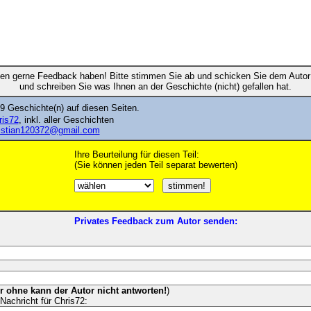
en gerne Feedback haben! Bitte stimmen Sie ab und schicken Sie dem Autor 
und schreiben Sie was Ihnen an der Geschichte (nicht) gefallen hat.
9 Geschichte(n) auf diesen Seiten.
ris72
, inkl. aller Geschichten
istian120372@gmail.com
Ihre Beurteilung für diesen Teil:
(Sie können jeden Teil separat bewerten)
Privates Feedback zum Autor senden:
er ohne kann der Autor nicht antworten!
)
Nachricht für Chris72: