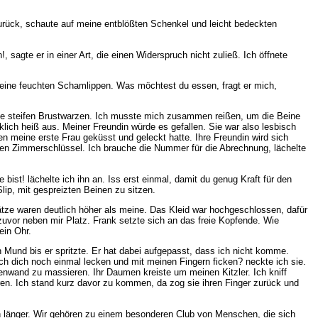
 zurück, schaute auf meine entblößten Schenkel und leicht bedeckten
sagte er in einer Art, die einen Widerspruch nicht zuließ. Ich öffnete
r meine feuchten Schamlippen. Was möchtest du essen, fragt er mich,
meine steifen Brustwarzen. Ich musste mich zusammen reißen, um die Beine
rklich heiß aus. Meiner Freundin würde es gefallen. Sie war also lesbisch
en meine erste Frau geküsst und geleckt hatte. Ihre Freundin wird sich
einen Zimmerschlüssel. Ich brauche die Nummer für die Abrechnung, lächelte
ist! lächelte ich ihn an. Iss erst einmal, damit du genug Kraft für den
ip, mit gespreizten Beinen zu sitzen.
ätze waren deutlich höher als meine. Das Kleid war hochgeschlossen, dafür
zuvor neben mir Platz. Frank setzte sich an das freie Kopfende. Wie
ein Ohr.
 Mund bis er spritzte. Er hat dabei aufgepasst, dass ich nicht komme.
ch dich noch einmal lecken und mit meinen Fingern ficken? neckte ich sie.
enwand zu massieren. Ihr Daumen kreiste um meinen Kitzler. Ich kniff
eren. Ich stand kurz davor zu kommen, da zog sie ihren Finger zurück und
hön länger. Wir gehören zu einem besonderen Club von Menschen, die sich