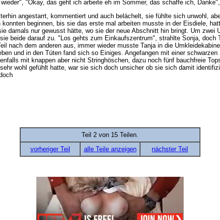
wieder", "Okay, das geht ich arbeite eh im Sommer, das schaffe ich, Danke",
terhin angestarrt, kommentiert und auch belächelt, sie fühlte sich unwohl, ab
 konnten beginnen, bis sie das erste mal arbeiten musste in der Eisdiele, hat
sie damals nur gewusst hätte, wo sie der neue Abschnitt hin bringt. Um zwei 
n sie beide darauf zu. "Los gehts zum Einkaufszentrum", strahlte Sonja, do
eil nach dem anderen aus, immer wieder musste Tanja in die Umkleidekabine
geben und in den Tüten fand sich so Einiges. Angefangen mit einer schwarzen
t ebenfalls mit knappen aber nicht Stringhöschen, dazu noch fünf bauchfreie To
hr wohl gefühlt hatte, war sie sich doch unsicher ob sie sich damit identif
 doch
Teil 2 von 15 Teilen.
vorheriger Teil
alle Teile anzeigen
nächster Teil