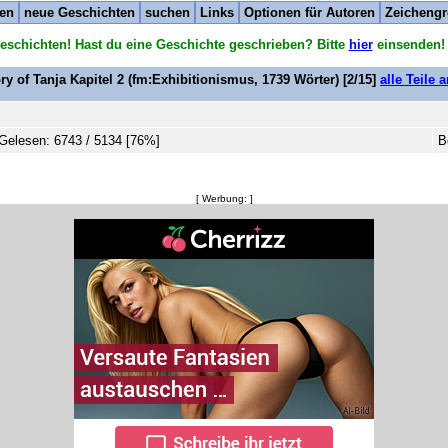
ten
neue Geschichten
suchen
Links
Optionen für Autoren
Zeichengr
eschichten! Hast du eine Geschichte geschrieben? Bitte
hier
einsenden!
ry of Tanja Kapitel 2
(fm:Exhibitionismus,
1739
Wörter) [2/15]
alle Teile 
Gelesen: 6743 / 5134 [76%]
B
[ Werbung: ]