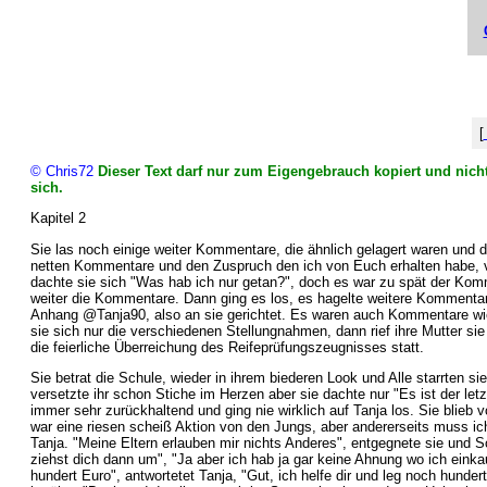
[
© Chris72
Dieser Text darf nur zum Eigengebrauch kopiert und nicht
sich.
Kapitel 2
Sie las noch einige weiter Kommentare, die ähnlich gelagert waren und d
netten Kommentare und den Zuspruch den ich von Euch erhalten habe, viel
dachte sie sich "Was hab ich nur getan?", doch es war zu spät der Komme
weiter die Kommentare. Dann ging es los, es hagelte weitere Kommentar
Anhang @Tanja90, also an sie gerichtet. Es waren auch Kommentare wie "
sie sich nur die verschiedenen Stellungnahmen, dann rief ihre Mutter
die feierliche Überreichung des Reifeprüfungszeugnisses statt.
Sie betrat die Schule, wieder in ihrem biederen Look und Alle starrten
versetzte ihr schon Stiche im Herzen aber sie dachte nur "Es ist der le
immer sehr zurückhaltend und ging nie wirklich auf Tanja los. Sie blieb vo
war eine riesen scheiß Aktion von den Jungs, aber andererseits muss ich
Tanja. "Meine Eltern erlauben mir nichts Anderes", entgegnete sie und 
ziehst dich dann um", "Ja aber ich hab ja gar keine Ahnung wo ich eink
hundert Euro", antwortetet Tanja, "Gut, ich helfe dir und leg noch hunde