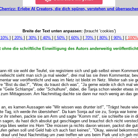
Cherrizz: Erlebe AI Creators, die dich spüren, verstehen und überrasche
Breite der Text unten anpassen:
(braucht 'cookies')
10%
] [
20%
] [
30%
] [
40%
] [
50%
] [
60%
] [
70%
] [
80%
] [
90%
] [
100
 ohne die schriftliche Einwilligung des Autors anderweitig veröffentlic
ann ritt sie wohl der Teufel, sie registriere sich und gab selbst einen Komme
leicht sieht man sich ja mal wieder", drei mal las sie ihren Kommentar, bev
ntar war veröffentlicht und was im Netz ist bleibt im Netz. Weiter sah sie g
e "Bist du das?", "Wow, du traust dich was", "Ja gerne würde ich dich mal
Geile Schlampe", oder "Schulhure", dabei, die Tanja schon wieder etwas in P
 sie zum Mittagessen. Am Nachmittag dachte sie dann nur noch wenig an das 
 sie an, es kamen Aussagen wie "Wir wissen was drunter ist!", "Trägst heute 
tzte Tag, ich werde ihn überstehen". Da kam Sonja auf sie zu, Sonja war keine
r ihr stehen, packte sie am Arm und sagte "Komm mit", sie schleifte sie in die 
 sagen, du hast dich absolut gut geschlagen und brauchst dich nicht verstec
Sonja blies weiter ins Horn "Die müssen ja nichts davon wissen, packst die 
aufen gehen soll und Geld hab ich auch fast keines", "Okay, wieviel bekomm
rt drauf und heut Nachmittag um zwei treffen wir uns beim Park und ich geh mit