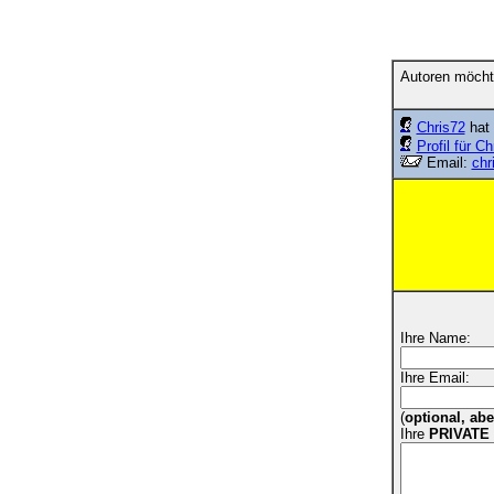
Autoren möcht
Chris72
hat 
Profil für Ch
Email:
chr
Ihre Name:
Ihre Email:
(
optional, ab
Ihre
PRIVATE