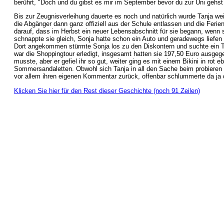
berührt, "Doch und du gibst es mir im September bevor du zur Uni gehst 
Bis zur Zeugnisverleihung dauerte es noch und natürlich wurde Tanja wei
die Abgänger dann ganz offiziell aus der Schule entlassen und die Ferien
darauf, dass im Herbst ein neuer Lebensabschnitt für sie begann, wenn 
schnappte sie gleich, Sonja hatte schon ein Auto und geradewegs liefe
Dort angekommen stürmte Sonja los zu den Diskontern und suchte ein T
war die Shoppingtour erledigt, insgesamt hatten sie 197,50 Euro ausge
musste, aber er gefiel ihr so gut, weiter ging es mit einem Bikini in ro
Sommersandaletten. Obwohl sich Tanja in all den Sache beim probieren se
vor allem ihren eigenen Kommentar zurück, offenbar schlummerte da ja
Klicken Sie hier für den Rest dieser Geschichte (noch 91 Zeilen)