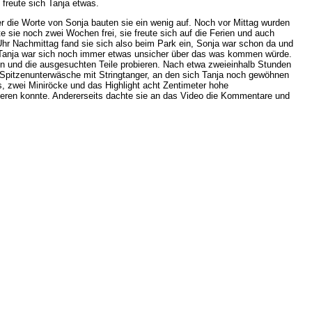
 freute sich Tanja etwas.
er die Worte von Sonja bauten sie ein wenig auf. Noch vor Mittag wurden
te sie noch zwei Wochen frei, sie freute sich auf die Ferien und auch
Uhr Nachmittag fand sie sich also beim Park ein, Sonja war schon da und
ch Tanja war sich noch immer etwas unsicher über das was kommen würde.
n und die ausgesuchten Teile probieren. Nach etwa zweieinhalb Stunden
 Spitzenunterwäsche mit Stringtanger, an den sich Tanja noch gewöhnen
ps, zwei Miniröcke und das Highlight acht Zentimeter hohe
izieren konnte. Andererseits dachte sie an das Video die Kommentare und