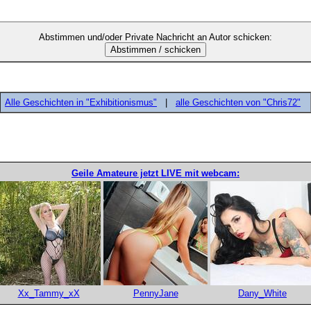
Abstimmen und/oder Private Nachricht an Autor schicken:
Alle Geschichten in "Exhibitionismus"
|
alle Geschichten von "Chris72"
Geile Amateure jetzt LIVE mit webcam:
Xx_Tammy_xX
PennyJane
Dany_White