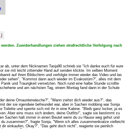
n
%
]
ht werden. Zuwiderhandlungen ziehen strafrechtliche Verfolgung nach
ntar ab, unter dem Nicknamen Tanja90 schrieb sie "Ich danke euch für eure
or sie mit leicht zitternder Hand auf senden klickte. Im selben Moment
ebannt auf ihren Bildschirm und verfolgte immer wieder das Video und las
 wieder sehen", "Kommst dann auch wieder im Evakostüm?", alles mit dem
anik und Traurigkeit versetzten. Noch rund eine halbe Stunde scrollte
geschehene und am nächsten Tag, einem Montag fand dann in der Schule
wieder deine Omaunterwäsche?", "Wann ziehst dich wieder aus?", das
 mit der sie irgendwie befreundet war, aber in Sachen mobbing war Sonja
Toilette und sperrte sich mit ihr in eine Kabine. "Bleib ganz locker, ja es
ken. Aber eins muss sich ändern, deine Outfits!", sagte sie bestimmt zu
guten Sachen halt immer in einen Beutel wenn du zu Hause weg gehst und
st du zusammen?", fragte Sonja, "Wenn ich alles zusammenkratze vielleicht
 dir einkaufen, Okay?", "Das geht doch nicht", reagierte sie peinlich