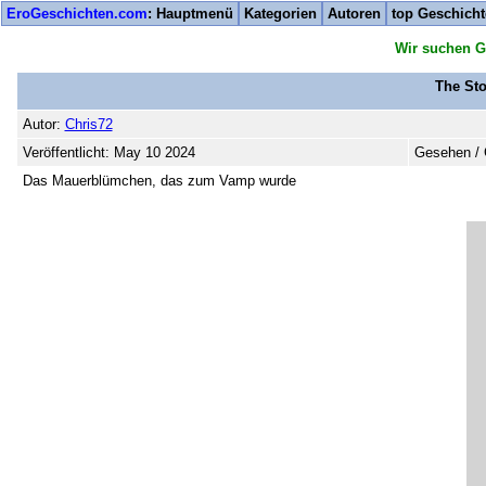
EroGeschichten.com
: Hauptmenü
Kategorien
Autoren
top Geschich
Wir suchen G
The Sto
Autor:
Chris72
Veröffentlicht: May 10 2024
Gesehen / 
Das Mauerblümchen, das zum Vamp wurde