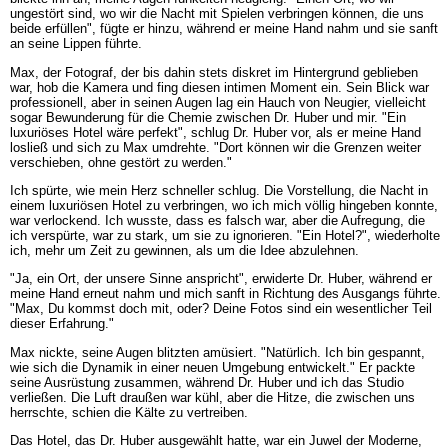
ungestört sind, wo wir die Nacht mit Spielen verbringen können, die uns
beide erfüllen", fügte er hinzu, während er meine Hand nahm und sie sanft
an seine Lippen führte.
Max, der Fotograf, der bis dahin stets diskret im Hintergrund geblieben
war, hob die Kamera und fing diesen intimen Moment ein. Sein Blick war
professionell, aber in seinen Augen lag ein Hauch von Neugier, vielleicht
sogar Bewunderung für die Chemie zwischen Dr. Huber und mir. "Ein
luxuriöses Hotel wäre perfekt", schlug Dr. Huber vor, als er meine Hand
losließ und sich zu Max umdrehte. "Dort können wir die Grenzen weiter
verschieben, ohne gestört zu werden."
Ich spürte, wie mein Herz schneller schlug. Die Vorstellung, die Nacht in
einem luxuriösen Hotel zu verbringen, wo ich mich völlig hingeben konnte,
war verlockend. Ich wusste, dass es falsch war, aber die Aufregung, die
ich verspürte, war zu stark, um sie zu ignorieren. "Ein Hotel?", wiederholte
ich, mehr um Zeit zu gewinnen, als um die Idee abzulehnen.
"Ja, ein Ort, der unsere Sinne anspricht", erwiderte Dr. Huber, während er
meine Hand erneut nahm und mich sanft in Richtung des Ausgangs führte.
"Max, Du kommst doch mit, oder? Deine Fotos sind ein wesentlicher Teil
dieser Erfahrung."
Max nickte, seine Augen blitzten amüsiert. "Natürlich. Ich bin gespannt,
wie sich die Dynamik in einer neuen Umgebung entwickelt." Er packte
seine Ausrüstung zusammen, während Dr. Huber und ich das Studio
verließen. Die Luft draußen war kühl, aber die Hitze, die zwischen uns
herrschte, schien die Kälte zu vertreiben.
Das Hotel, das Dr. Huber ausgewählt hatte, war ein Juwel der Moderne,