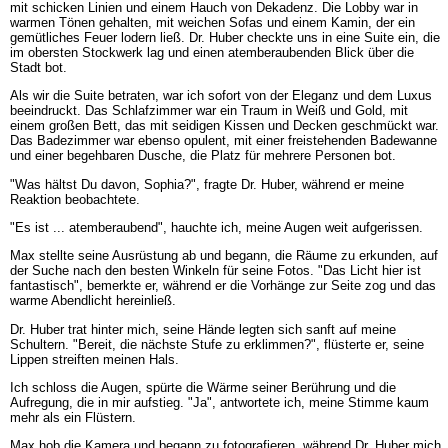
mit schicken Linien und einem Hauch von Dekadenz. Die Lobby war in
warmen Tönen gehalten, mit weichen Sofas und einem Kamin, der ein
gemütliches Feuer lodern ließ. Dr. Huber checkte uns in eine Suite ein, die
im obersten Stockwerk lag und einen atemberaubenden Blick über die
Stadt bot.
Als wir die Suite betraten, war ich sofort von der Eleganz und dem Luxus
beeindruckt. Das Schlafzimmer war ein Traum in Weiß und Gold, mit
einem großen Bett, das mit seidigen Kissen und Decken geschmückt war.
Das Badezimmer war ebenso opulent, mit einer freistehenden Badewanne
und einer begehbaren Dusche, die Platz für mehrere Personen bot.
"Was hältst Du davon, Sophia?", fragte Dr. Huber, während er meine
Reaktion beobachtete.
"Es ist ... atemberaubend", hauchte ich, meine Augen weit aufgerissen.
Max stellte seine Ausrüstung ab und begann, die Räume zu erkunden, auf
der Suche nach den besten Winkeln für seine Fotos. "Das Licht hier ist
fantastisch", bemerkte er, während er die Vorhänge zur Seite zog und das
warme Abendlicht hereinließ.
Dr. Huber trat hinter mich, seine Hände legten sich sanft auf meine
Schultern. "Bereit, die nächste Stufe zu erklimmen?", flüsterte er, seine
Lippen streiften meinen Hals.
Ich schloss die Augen, spürte die Wärme seiner Berührung und die
Aufregung, die in mir aufstieg. "Ja", antwortete ich, meine Stimme kaum
mehr als ein Flüstern.
Max hob die Kamera und begann zu fotografieren, während Dr. Huber mich