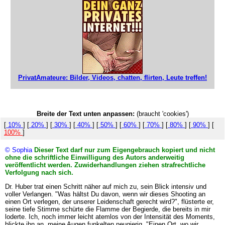
PrivatAmateure: Bilder, Videos, chatten, flirten, Leute treffen!
Breite der Text unten anpassen:
(braucht 'cookies')
[
10%
] [
20%
] [
30%
] [
40%
] [
50%
] [
60%
] [
70%
] [
80%
] [
90%
] [
100%
]
© Sophia
Dieser Text darf nur zum Eigengebrauch kopiert und nicht
ohne die schriftliche Einwilligung des Autors anderweitig
veröffentlicht werden. Zuwiderhandlungen ziehen strafrechtliche
Verfolgung nach sich.
Dr. Huber trat einen Schritt näher auf mich zu, sein Blick intensiv und
voller Verlangen. "Was hältst Du davon, wenn wir dieses Shooting an
einen Ort verlegen, der unserer Leidenschaft gerecht wird?", flüsterte er,
seine tiefe Stimme schürte die Flamme der Begierde, die bereits in mir
loderte. Ich, noch immer leicht atemlos von der Intensität des Moments,
blickte ihn an, meine Augen funkelten neugierig. "Einen Ort, wo wir