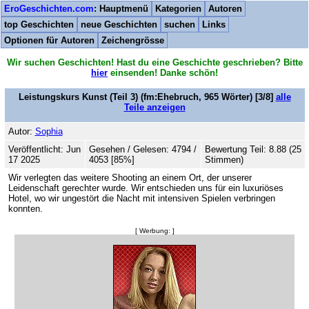
EroGeschichten.com
: Hauptmenü
Kategorien
Autoren
top Geschichten
neue Geschichten
suchen
Links
Optionen für Autoren
Zeichengrösse
Wir suchen Geschichten! Hast du eine Geschichte geschrieben? Bitte
hier
einsenden! Danke schön!
Leistungskurs Kunst (Teil 3)
(fm:Ehebruch,
965
Wörter) [3/8]
alle
Teile anzeigen
Autor:
Sophia
Veröffentlicht: Jun
Gesehen / Gelesen: 4794 /
Bewertung Teil: 8.88 (25
17 2025
4053 [85%]
Stimmen)
Wir verlegten das weitere Shooting an einem Ort, der unserer
Leidenschaft gerechter wurde. Wir entschieden uns für ein luxuriöses
Hotel, wo wir ungestört die Nacht mit intensiven Spielen verbringen
konnten.
[ Werbung: ]