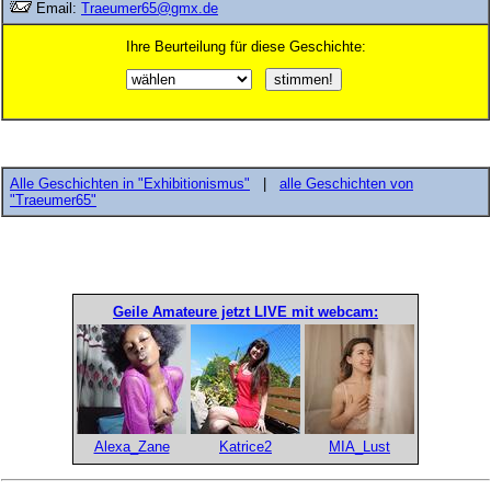
Email:
Traeumer65@gmx.de
Ihre Beurteilung für diese Geschichte:
Alle Geschichten in "Exhibitionismus"
|
alle Geschichten von
"Traeumer65"
Geile Amateure jetzt LIVE mit webcam:
Alexa_Zane
Katrice2
MIA_Lust