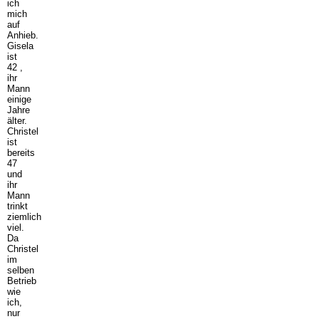
ich
mich
auf
Anhieb.
Gisela
ist
42 ,
ihr
Mann
einige
Jahre
älter.
Christel
ist
bereits
47
und
ihr
Mann
trinkt
ziemlich
viel.
Da
Christel
im
selben
Betrieb
wie
ich,
nur