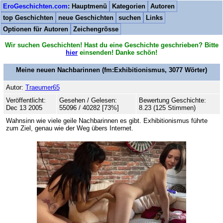
EroGeschichten.com
: Hauptmenü
Kategorien
Autoren
top Geschichten
neue Geschichten
suchen
Links
Optionen für Autoren
Zeichengrösse
Wir suchen Geschichten! Hast du eine Geschichte geschrieben? Bitte
hier
einsenden! Danke schön!
Meine neuen Nachbarinnen
(fm:Exhibitionismus,
3077
Wörter)
Autor:
Traeumer65
Veröffentlicht:
Gesehen / Gelesen:
Bewertung Geschichte:
Dec 13 2005
55096 / 40282 [73%]
8.23 (125 Stimmen)
Wahnsinn wie viele geile Nachbarinnen es gibt. Exhibitionismus führte
zum Ziel, genau wie der Weg übers Internet.