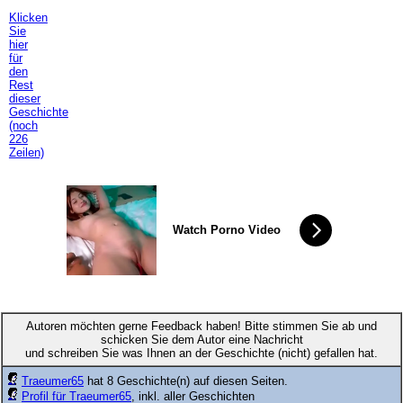
Klicken
Sie
hier
für
den
Rest
dieser
Geschichte
(noch
226
Zeilen)
Watch Porno Video
Autoren möchten gerne Feedback haben! Bitte stimmen Sie ab und
schicken Sie dem Autor eine Nachricht
und schreiben Sie was Ihnen an der Geschichte (nicht) gefallen hat.
Traeumer65
hat 8 Geschichte(n) auf diesen Seiten.
Profil für Traeumer65
, inkl. aller Geschichten