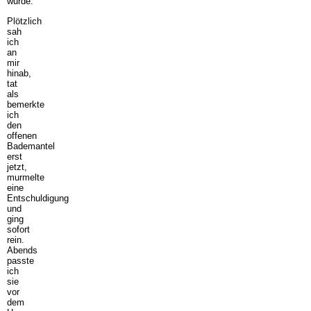
wurde.
Plötzlich
sah
ich
an
mir
hinab,
tat
als
bemerkte
ich
den
offenen
Bademantel
erst
jetzt,
murmelte
eine
Entschuldigung
und
ging
sofort
rein.
Abends
passte
ich
sie
vor
dem