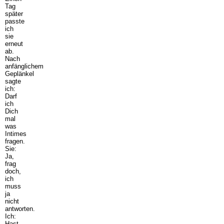
Tag
später
passte
ich
sie
erneut
ab.
Nach
anfänglichem
Geplänkel
sagte
ich:
Darf
ich
Dich
mal
was
Intimes
fragen.
Sie:
Ja,
frag
doch,
ich
muss
ja
nicht
antworten.
Ich:
Hast