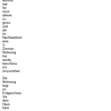
wohnte,
war
für
mich
alleine
zu
gross
und
als
im
Nachbarblock
eine
3-
Zimmer-
Wohnung
frei
wurde,
beschloss
ich
umzuziehen.
Die
Wohnung
liegt
im
Erdgeschoss.
Vor
dem
Haus
führt