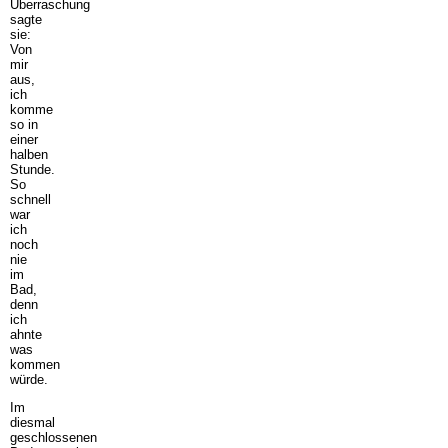
Überraschung
sagte
sie:
Von
mir
aus,
ich
komme
so in
einer
halben
Stunde.
So
schnell
war
ich
noch
nie
im
Bad,
denn
ich
ahnte
was
kommen
würde.
Im
diesmal
geschlossenen