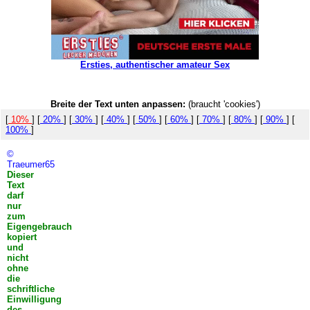
Ersties, authentischer amateur Sex
Breite der Text unten anpassen:
(braucht 'cookies')
[
10%
] [
20%
] [
30%
] [
40%
] [
50%
] [
60%
] [
70%
] [
80%
] [
90%
] [
100%
]
©
Traeumer65
Dieser
Text
darf
nur
zum
Eigengebrauch
kopiert
und
nicht
ohne
die
schriftliche
Einwilligung
des