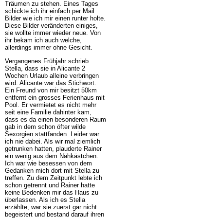
Träumen zu stehen. Eines Tages
schickte ich ihr einfach per Mail
Bilder wie ich mir einen runter holte.
Diese Bilder veränderten einiges,
sie wollte immer wieder neue. Von
ihr bekam ich auch welche,
allerdings immer ohne Gesicht.
Vergangenes Frühjahr schrieb
Stella, dass sie in Alicante 2
Wochen Urlaub alleine verbringen
wird. Alicante war das Stichwort.
Ein Freund von mir besitzt 50km
entfernt ein grosses Ferienhaus mit
Pool. Er vermietet es nicht mehr
seit eine Familie dahinter kam,
dass es da einen besonderen Raum
gab in dem schon öfter wilde
Sexorgien stattfanden. Leider war
ich nie dabei. Als wir mal ziemlich
getrunken hatten, plauderte Rainer
ein wenig aus dem Nähkästchen.
Ich war wie besessen von dem
Gedanken mich dort mit Stella zu
treffen. Zu dem Zeitpunkt lebte ich
schon getrennt und Rainer hatte
keine Bedenken mir das Haus zu
überlassen. Als ich es Stella
erzählte, war sie zuerst gar nicht
begeistert und bestand darauf ihren