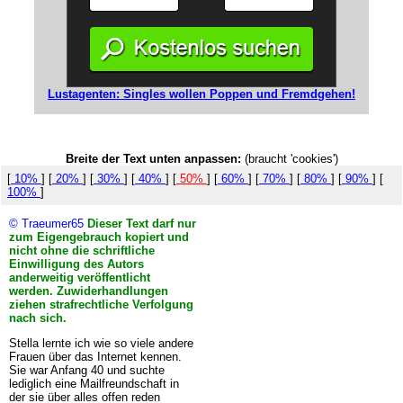
Lustagenten: Singles wollen Poppen und Fremdgehen!
Breite der Text unten anpassen:
(braucht 'cookies')
[
10%
] [
20%
] [
30%
] [
40%
] [
50%
] [
60%
] [
70%
] [
80%
] [
90%
] [
100%
]
© Traeumer65
Dieser Text darf nur
zum Eigengebrauch kopiert und
nicht ohne die schriftliche
Einwilligung des Autors
anderweitig veröffentlicht
werden. Zuwiderhandlungen
ziehen strafrechtliche Verfolgung
nach sich.
Stella lernte ich wie so viele andere
Frauen über das Internet kennen.
Sie war Anfang 40 und suchte
lediglich eine Mailfreundschaft in
der sie über alles offen reden