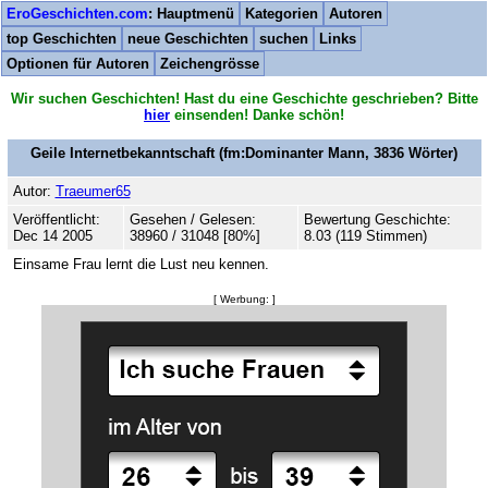
EroGeschichten.com
: Hauptmenü
Kategorien
Autoren
top Geschichten
neue Geschichten
suchen
Links
Optionen für Autoren
Zeichengrösse
Wir suchen Geschichten! Hast du eine Geschichte geschrieben? Bitte
hier
einsenden! Danke schön!
Geile Internetbekanntschaft
(fm:Dominanter Mann,
3836
Wörter)
Autor:
Traeumer65
Veröffentlicht:
Gesehen / Gelesen:
Bewertung Geschichte:
Dec 14 2005
38960 / 31048 [80%]
8.03 (119 Stimmen)
Einsame Frau lernt die Lust neu kennen.
[ Werbung: ]