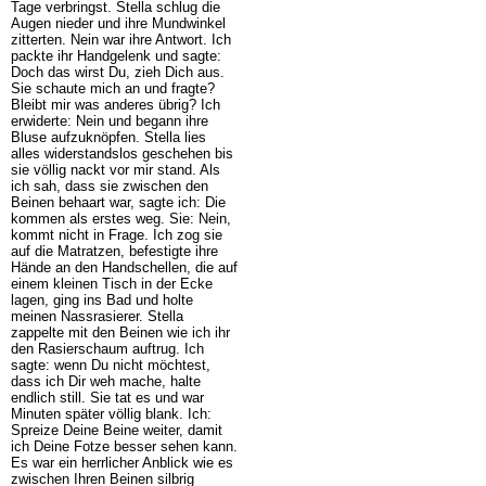
Tage verbringst. Stella schlug die
Augen nieder und ihre Mundwinkel
zitterten. Nein war ihre Antwort. Ich
packte ihr Handgelenk und sagte:
Doch das wirst Du, zieh Dich aus.
Sie schaute mich an und fragte?
Bleibt mir was anderes übrig? Ich
erwiderte: Nein und begann ihre
Bluse aufzuknöpfen. Stella lies
alles widerstandslos geschehen bis
sie völlig nackt vor mir stand. Als
ich sah, dass sie zwischen den
Beinen behaart war, sagte ich: Die
kommen als erstes weg. Sie: Nein,
kommt nicht in Frage. Ich zog sie
auf die Matratzen, befestigte ihre
Hände an den Handschellen, die auf
einem kleinen Tisch in der Ecke
lagen, ging ins Bad und holte
meinen Nassrasierer. Stella
zappelte mit den Beinen wie ich ihr
den Rasierschaum auftrug. Ich
sagte: wenn Du nicht möchtest,
dass ich Dir weh mache, halte
endlich still. Sie tat es und war
Minuten später völlig blank. Ich:
Spreize Deine Beine weiter, damit
ich Deine Fotze besser sehen kann.
Es war ein herrlicher Anblick wie es
zwischen Ihren Beinen silbrig