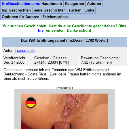
EroGeschichten.com
: Hauptmenü
Kategorien
Autoren
top Geschichten
neue Geschichten
suchen
Links
Optionen für Autoren
Zeichengrösse
Wir suchen Geschichten! Hast du eine Geschichte geschrieben? Bitte
hier
einsenden! Danke schön!
Das WM Eröffnungsspiel
(fm:Dreier,
1792
Wörter)
Autor:
Traeumer65
Veröffentlicht:
Gesehen / Gelesen:
Bewertung Geschichte:
Dec 17 2005
27414 / 23884 [87%]
7.31 (75 Stimmen)
Gemeinsam schaute ich mit Freunden das WM Eröffnungsspiel
Deutschland - Costa Rica . Zwei geile Frauen hatten nichts anderes im
Sinn als mich zu verführen.
[ Werbung: ]