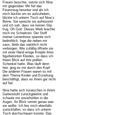
Frauen lauschte, setzte sich Nina
mir gegenüber. Mir fiel das
Feuerzeug herunter und als ich
mich bückte um es aufzuheben,
blickte ich unterm Tisch auf Nina´s
Beine. Sie spreizte sie aufreizend
und ich sah, dass sie keinen Slip
trug. Oh Gott. Dieses Weib brachte
mich ins Schwitzen. Der Stoff
meiner Leinenhose spannte sich
bedrohlich. Inge die neben mir
sass, blieb das natürlich nicht
verborgen. Wie zufällig öffnete sie
mit einer Hand einige Knöpfe ihres
figurbetonten Kleides, so dass ich
freien Blick auf ihre prallen
Schenkel hatte. Was läuft denn
hier, ging es mir durch den Kopf.
Die anderen Frauen waren so mit
dem Thema Kinder und Erziehung
beschäftigt, dass es ihnen gar nicht
auf fiel.
Nina hatte sich inzwischen in ihrem
Gartenstuhl zurückgelehnt und
schaute mir unverhohlen in die
Augen. Ihr Blick verriet genau was
sie wollte. Ich lies mich ebenfalls
zurückfallen, so dass ich unterm
Tisch durchschauen konnte. Das