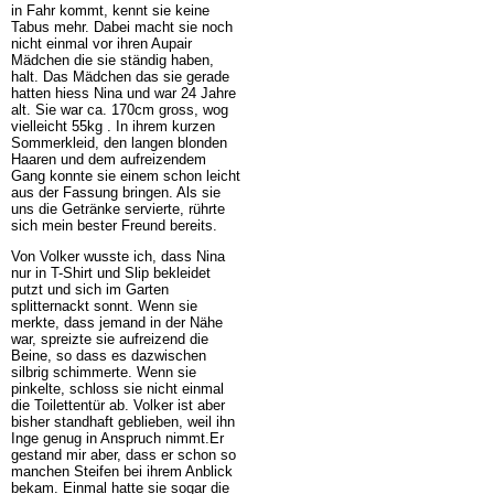
in Fahr kommt, kennt sie keine
Tabus mehr. Dabei macht sie noch
nicht einmal vor ihren Aupair
Mädchen die sie ständig haben,
halt. Das Mädchen das sie gerade
hatten hiess Nina und war 24 Jahre
alt. Sie war ca. 170cm gross, wog
vielleicht 55kg . In ihrem kurzen
Sommerkleid, den langen blonden
Haaren und dem aufreizendem
Gang konnte sie einem schon leicht
aus der Fassung bringen. Als sie
uns die Getränke servierte, rührte
sich mein bester Freund bereits.
Von Volker wusste ich, dass Nina
nur in T-Shirt und Slip bekleidet
putzt und sich im Garten
splitternackt sonnt. Wenn sie
merkte, dass jemand in der Nähe
war, spreizte sie aufreizend die
Beine, so dass es dazwischen
silbrig schimmerte. Wenn sie
pinkelte, schloss sie nicht einmal
die Toilettentür ab. Volker ist aber
bisher standhaft geblieben, weil ihn
Inge genug in Anspruch nimmt.Er
gestand mir aber, dass er schon so
manchen Steifen bei ihrem Anblick
bekam. Einmal hatte sie sogar die