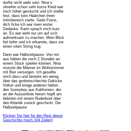
durfte nicht wahr sein. Nina´s
ohnehin schon sehr kurze Kleid war
noch höher gerutscht und ich stellte
fest, dass kein Häärchen ihren
Intimbereich zierte. Geile Fotze,
dich ficke ich war mein erster
Gedanke. Karin sprach mich kurz
an. Es war wohl nur um auf sich
aufmerksam zu machen. Mein Blick
fiel tiefer und ich erkannte, dass sie
einen roten String trug.
Dann war Halbzeitpause. Von mir
aus hätten die noch 2 Stunden an
einem Stück spielen können. Nina
musste die Männer im Wohnzimmer
mit Bier versorgen. Ich gesellte
mich dazu und lästerte ein wenig
über das grottenschlechte Gekicke.
Volker und einige anderen hätten
den Sunnyboy aus Kalifornien, der
an der Aussenlinie herum hüpft am
liebsten mit einem Ruderboot über
den Atlantik zurück geschickt. Die
Halbzeitpause
Klicken Sie hier für den Rest dieser
Geschichte (noch 104 Zeilen)