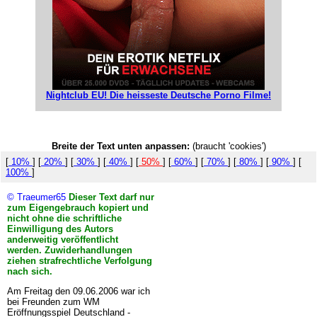
Nightclub EU! Die heisseste Deutsche Porno Filme!
Breite der Text unten anpassen:
(braucht 'cookies')
[
10%
] [
20%
] [
30%
] [
40%
] [
50%
] [
60%
] [
70%
] [
80%
] [
90%
] [
100%
]
© Traeumer65
Dieser Text darf nur
zum Eigengebrauch kopiert und
nicht ohne die schriftliche
Einwilligung des Autors
anderweitig veröffentlicht
werden. Zuwiderhandlungen
ziehen strafrechtliche Verfolgung
nach sich.
Am Freitag den 09.06.2006 war ich
bei Freunden zum WM
Eröffnungsspiel Deutschland -