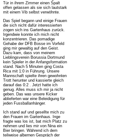
Tür in ihrem Zimmer einen Spalt
offen gelassen als sie sich lautstark
mit einem Vib selbst verwöhnte.
Das Spiel begann und einige Frauen
die sich nicht dafür interessierten
zogen sich ins Gartenhaus zurück.
Irgendwie konnte ich mich nicht
konzentrieren. Das pomadige
Gehabe der DFB Bosse im Vorfeld
ging mir gewaltig auf den Geist.
Dazu kam, dass von meinem
Lieblingsverein Borussia Dortmund
kein Spieler in der Anfangsformation
stand. Nach 5 Minuten ging Costa
Rica mit 1:0 in Führung. Unsere
Mannschaft spielte ihren gewohnten
Trott herunter und kassierte gleich
darauf das 0:2 . Jetzt hatte ich
genug. Alles muss ich mir ja nicht
geben. Das was unsere Kicker
ablieferten war eine Beleidigung für
jeden Fussballanhänger.
Ich stand auf und gesellte mich zu
den Frauen im Gartenhaus. Inge
fragte was los ist, bat mich Platz zu
nehmen und lies mir von Nina ein
Bier bringen. Während ich dem
teilweise albernen Gespräch der