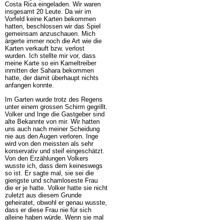
Costa Rica eingeladen. Wir waren
insgesamt 20 Leute. Da wir im
Vorfeld keine Karten bekommen
hatten, beschlossen wir das Spiel
gemeinsam anzuschauen. Mich
ärgerte immer noch die Art wie die
Karten verkauft bzw. verlost
wurden. Ich stellte mir vor, dass
meine Karte so ein Kameltreiber
inmitten der Sahara bekommen
hatte, der damit überhaupt nichts
anfangen konnte.
Im Garten wurde trotz des Regens
unter einem grossen Schirm gegrillt.
Volker und Inge die Gastgeber sind
alte Bekannte von mir. Wir hatten
uns auch nach meiner Scheidung
nie aus den Augen verloren. Inge
wird von den meissten als sehr
konservativ und steif eingeschätzt.
Von den Erzählungen Volkers
wusste ich, dass dem keineswegs
so ist. Er sagte mal, sie sei die
gierigste und schamloseste Frau
die er je hatte. Volker hatte sie nicht
zuletzt aus diesem Grunde
geheiratet, obwohl er genau wusste,
dass er diese Frau nie für sich
alleine haben würde. Wenn sie mal