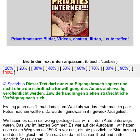
PrivatAmateure: Bilder, Videos, chatten, flirten, Leute treffen!
Breite der Text unten anpassen:
(braucht 'cookies')
[
10%
] [
20%
] [
30%
] [
40%
] [
50%
] [
60%
] [
70%
] [
80%
] [
90%
] [
100%
]
© Spritzbub
Dieser Text darf nur zum Eigengebrauch kopiert und
nicht ohne die schriftliche Einwilligung des Autors anderweitig
veröffentlicht werden. Zuwiderhandlungen ziehen strafrechtliche
Verfolgung nach sich.
Es fing ja an das 1. mal damals im Wald als wir das erste mal ein paar
Fotos machen wollten. Da wurde irgendwas in ihr geweckt/ausgelöst.
Wir haben es dann ein wenig gesteigert als wir mit dem Auto unterwegs
waren. Das war im letzten Sommer. Es war auf der Autobahn , wir hatten
noch einen Weg von ca 150 Km vor uns, als sie plötzlich ihr Shirt auszog
und den BH gleich mit. Nun saß sie da mit blanker Brust und hatte
sichtlich Spass daran.