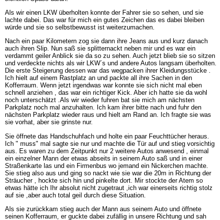
Als wir einen LKW überholten konnte der Fahrer sie so sehen, und sie
lachte dabei. Das war für mich ein gutes Zeichen das es dabei bleiben
würde und sie so selbstbewusst ist weiterzumachen.
Nach ein paar Kilometern zog sie dann ihre Jeans aus und kurz danach
auch ihren Slip. Nun saß sie splitternackt neben mir und es war ein
verdammt geiler Anblick sie da so zu sehen. Auch jetzt blieb sie so sitzen
und verdeckte nichts als wir LKW´s und andere Autos langsam überholten.
Die erste Steigerung dessen war das wegpacken ihrer Kleidungsstücke .
Ich hielt auf einem Rastplatz an und packte all ihre Sachen in den
Kofferraum. Wenn jetzt irgendwas war konnte sie sich nicht mal eben
schnell anziehen , das war ein richtiger Kick. Aber ich hatte sie da wohl
noch unterschätzt .Als wir wieder fuhren bat sie mich am nächsten
Parkplatz noch mal anzuhalten. Ich kam ihrer bitte nach und fuhr den
nächsten Parkplatz wieder raus und hielt am Rand an. Ich fragte sie was
sie vorhat, aber sie grinste nur.
Sie öffnete das Handschuhfach und holte ein paar Feuchttücher heraus.
Ich " muss" mal sagte sie nur und machte die Tür auf und stieg vorsichtig
aus. Es waren zu dem Zeitpunkt nur 2 weitere Autos anwesend , einmal
ein einzelner Mann der etwas abseits in seinem Auto saß und in einer
Straßenkarte las und ein Firmenbus wo jemand ein Nickerchen machte.
Sie stieg also aus und ging so nackt wie sie war die 20m in Richtung der
Sträucher , hockte sich hin und pinkelte dort. Mir stockte der Atem so
etwas hätte ich Ihr absolut nicht zugetraut ,ich war einerseits richtig stolz
auf sie ,aber auch total geil durch diese Situation.
Als sie zurückkam stieg auch der Mann aus seinem Auto und öffnete
seinen Kofferraum, er guckte dabei zufällig in unsere Richtung und sah