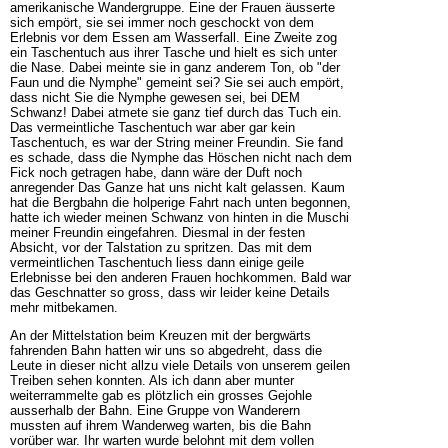
amerikanische Wandergruppe. Eine der Frauen äusserte
sich empört, sie sei immer noch geschockt von dem
Erlebnis vor dem Essen am Wasserfall. Eine Zweite zog
ein Taschentuch aus ihrer Tasche und hielt es sich unter
die Nase. Dabei meinte sie in ganz anderem Ton, ob "der
Faun und die Nymphe" gemeint sei? Sie sei auch empört,
dass nicht Sie die Nymphe gewesen sei, bei DEM
Schwanz! Dabei atmete sie ganz tief durch das Tuch ein.
Das vermeintliche Taschentuch war aber gar kein
Taschentuch, es war der String meiner Freundin. Sie fand
es schade, dass die Nymphe das Höschen nicht nach dem
Fick noch getragen habe, dann wäre der Duft noch
anregender Das Ganze hat uns nicht kalt gelassen. Kaum
hat die Bergbahn die holperige Fahrt nach unten begonnen,
hatte ich wieder meinen Schwanz von hinten in die Muschi
meiner Freundin eingefahren. Diesmal in der festen
Absicht, vor der Talstation zu spritzen. Das mit dem
vermeintlichen Taschentuch liess dann einige geile
Erlebnisse bei den anderen Frauen hochkommen. Bald war
das Geschnatter so gross, dass wir leider keine Details
mehr mitbekamen.
An der Mittelstation beim Kreuzen mit der bergwärts
fahrenden Bahn hatten wir uns so abgedreht, dass die
Leute in dieser nicht allzu viele Details von unserem geilen
Treiben sehen konnten. Als ich dann aber munter
weiterrammelte gab es plötzlich ein grosses Gejohle
ausserhalb der Bahn. Eine Gruppe von Wanderern
mussten auf ihrem Wanderweg warten, bis die Bahn
vorüber war. Ihr warten wurde belohnt mit dem vollen