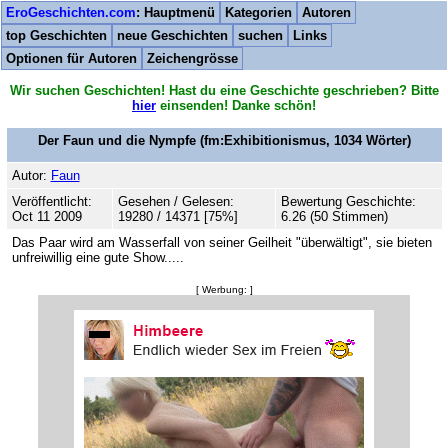
EroGeschichten.com
: Hauptmenü
Kategorien
Autoren
top Geschichten
neue Geschichten
suchen
Links
Optionen für Autoren
Zeichengrösse
Wir suchen Geschichten! Hast du eine Geschichte geschrieben? Bitte
hier
einsenden! Danke schön!
Der Faun und die Nympfe
(fm:Exhibitionismus,
1034
Wörter)
Autor:
Faun
Veröffentlicht:
Gesehen / Gelesen:
Bewertung Geschichte:
Oct 11 2009
19280 / 14371 [75%]
6.26 (50 Stimmen)
Das Paar wird am Wasserfall von seiner Geilheit "überwältigt", sie bieten
unfreiwillig eine gute Show.....
[ Werbung: ]