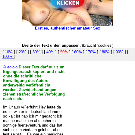
Ersties, authentischer amateur Sex
Breite der Text unten anpassen:
(braucht 'cookies')
[
10%
] [
20%
] [
30%
] [
40%
] [
50%
] [
60%
] [
70%
] [
80%
] [
90%
] [
100%
]
© eololo
Dieser Text darf nur zum
Eigengebrauch kopiert und nicht
ohne die schriftliche
Einwilligung des Autors
anderweitig veröffentlicht
werden. Zuwiderhandlungen
ziehen strafrechtliche Verfolgung
nach sich.
Im Urlaub v(i)erführt Hey leute,da
es im winter in deutschland immer
so kalt ist hab ich mir gedacht ich
mache mal einen abstecher ins
sonnige fuerteventura und das hat
sich gleich vierfach gelohnt, aber
lest selbst.... Es war ein herrliches