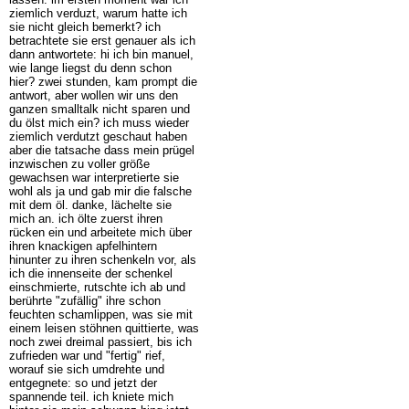
ziemlich verduzt, warum hatte ich
sie nicht gleich bemerkt? ich
betrachtete sie erst genauer als ich
dann antwortete: hi ich bin manuel,
wie lange liegst du denn schon
hier? zwei stunden, kam prompt die
antwort, aber wollen wir uns den
ganzen smalltalk nicht sparen und
du ölst mich ein? ich muss wieder
ziemlich verdutzt geschaut haben
aber die tatsache dass mein prügel
inzwischen zu voller größe
gewachsen war interpretierte sie
wohl als ja und gab mir die falsche
mit dem öl. danke, lächelte sie
mich an. ich ölte zuerst ihren
rücken ein und arbeitete mich über
ihren knackigen apfelhintern
hinunter zu ihren schenkeln vor, als
ich die innenseite der schenkel
einschmierte, rutschte ich ab und
berührte "zufällig" ihre schon
feuchten schamlippen, was sie mit
einem leisen stöhnen quittierte, was
noch zwei dreimal passiert, bis ich
zufrieden war und "fertig" rief,
worauf sie sich umdrehte und
entgegnete: so und jetzt der
spannende teil. ich kniete mich