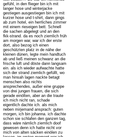
gefühl, in den flieger bin ich mit
langer hose und winterjacke
gestiegen ausgestiegen bin ich mit
kurzer hose und t-shirt, dann gings
ab zum hotel, ein herrliches zimmer
mit einem rieseigen bett. Schnell
die sachen abgelegt und an den
fkk-strand. da es noch ziemlich früh
am morgen war, war ich der erste
dort, also bezog ich einen
geschützten platz in de nähe der
kleinen dünen, legte mein handtuch
ab und ließ meinen schwanz an die
frische luft und döste dann langsam
ein. als ich wieder aufwachte hatte
sich der strand ziemlich gefüllt, wo
man hinsah lagen nackte betagt
menschen also nichts
ansprechendes, außer eine gruppe
von drei jungen frauen, die sich
gerade einölten, aber an die traute
ich mich nicht ran, schade
eigentlich dachte ich. als mich
neben mirjemand ansprach: guten
morgen, ich bin johanna. ich dachte
schon sie schlafen den ganzen tag,
dass wäre nämlich ziemlich doof
gewesen denn ich hatte nicht vor
mich von alten säcken einölen zu
lassen. im ersten moment war ich