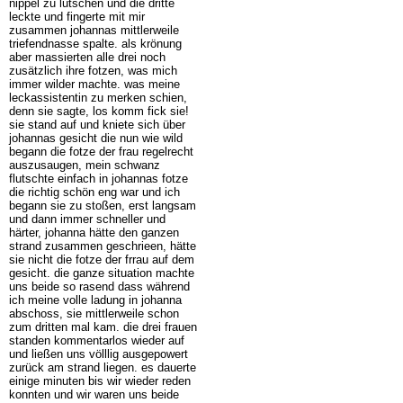
nippel zu lutschen und die dritte
leckte und fingerte mit mir
zusammen johannas mittlerweile
triefendnasse spalte. als krönung
aber massierten alle drei noch
zusätzlich ihre fotzen, was mich
immer wilder machte. was meine
leckassistentin zu merken schien,
denn sie sagte, los komm fick sie!
sie stand auf und kniete sich über
johannas gesicht die nun wie wild
begann die fotze der frau regelrecht
auszusaugen, mein schwanz
flutschte einfach in johannas fotze
die richtig schön eng war und ich
begann sie zu stoßen, erst langsam
und dann immer schneller und
härter, johanna hätte den ganzen
strand zusammen geschrieen, hätte
sie nicht die fotze der frrau auf dem
gesicht. die ganze situation machte
uns beide so rasend dass während
ich meine volle ladung in johanna
abschoss, sie mittlerweile schon
zum dritten mal kam. die drei frauen
standen kommentarlos wieder auf
und ließen uns völllig ausgepowert
zurück am strand liegen. es dauerte
einige minuten bis wir wieder reden
konnten und wir waren uns beide