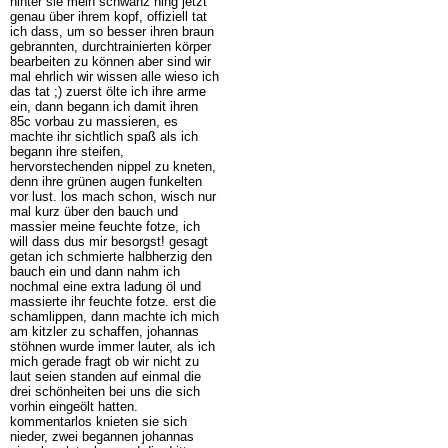
hinter sie mein schwanz hing jetzt
genau über ihrem kopf, offiziell tat
ich dass, um so besser ihren braun
gebrannten, durchtrainierten körper
bearbeiten zu können aber sind wir
mal ehrlich wir wissen alle wieso ich
das tat ;) zuerst ölte ich ihre arme
ein, dann begann ich damit ihren
85c vorbau zu massieren, es
machte ihr sichtlich spaß als ich
begann ihre steifen,
hervorstechenden nippel zu kneten,
denn ihre grünen augen funkelten
vor lust. los mach schon, wisch nur
mal kurz über den bauch und
massier meine feuchte fotze, ich
will dass dus mir besorgst! gesagt
getan ich schmierte halbherzig den
bauch ein und dann nahm ich
nochmal eine extra ladung öl und
massierte ihr feuchte fotze. erst die
schamlippen, dann machte ich mich
am kitzler zu schaffen, johannas
stöhnen wurde immer lauter, als ich
mich gerade fragt ob wir nicht zu
laut seien standen auf einmal die
drei schönheiten bei uns die sich
vorhin eingeölt hatten.
kommentarlos knieten sie sich
nieder, zwei begannen johannas