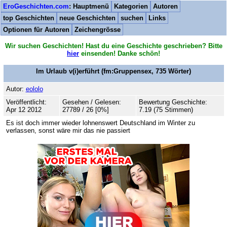
EroGeschichten.com
: Hauptmenü
Kategorien
Autoren
top Geschichten
neue Geschichten
suchen
Links
Optionen für Autoren
Zeichengrösse
Wir suchen Geschichten! Hast du eine Geschichte geschrieben? Bitte
hier
einsenden! Danke schön!
Im Urlaub v(i)erführt
(fm:Gruppensex,
735
Wörter)
Autor:
eololo
Veröffentlicht:
Gesehen / Gelesen:
Bewertung Geschichte:
Apr 12 2012
27789 / 26 [0%]
7.19 (75 Stimmen)
Es ist doch immer wieder lohnenswert Deutschland im Winter zu
verlassen, sonst wäre mir das nie passiert