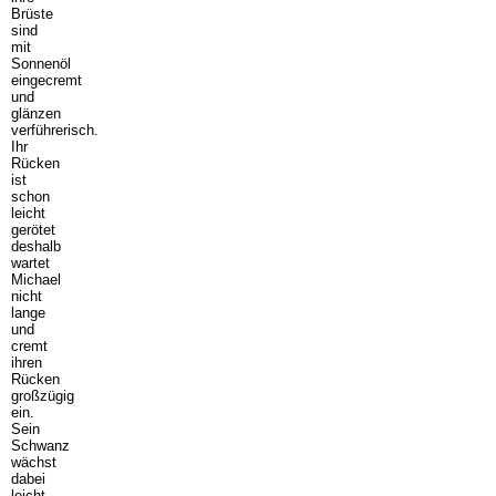
Brüste
sind
mit
Sonnenöl
eingecremt
und
glänzen
verführerisch.
Ihr
Rücken
ist
schon
leicht
gerötet
deshalb
wartet
Michael
nicht
lange
und
cremt
ihren
Rücken
großzügig
ein.
Sein
Schwanz
wächst
dabei
leicht