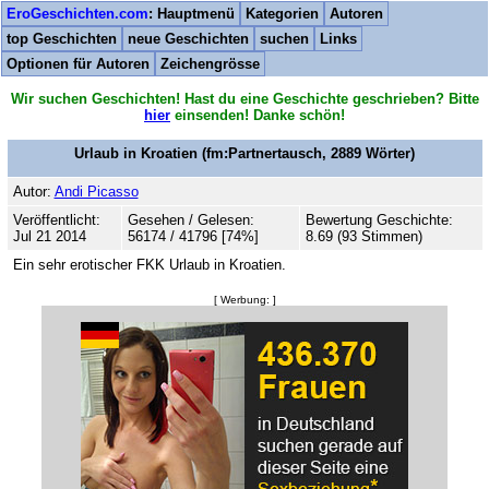
EroGeschichten.com
: Hauptmenü
Kategorien
Autoren
top Geschichten
neue Geschichten
suchen
Links
Optionen für Autoren
Zeichengrösse
Wir suchen Geschichten! Hast du eine Geschichte geschrieben? Bitte
hier
einsenden! Danke schön!
Urlaub in Kroatien
(fm:Partnertausch,
2889
Wörter)
Autor:
Andi Picasso
Veröffentlicht:
Gesehen / Gelesen:
Bewertung Geschichte:
Jul 21 2014
56174 / 41796 [74%]
8.69 (93 Stimmen)
Ein sehr erotischer FKK Urlaub in Kroatien.
[ Werbung: ]