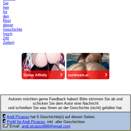
Sie
hier
für
den
Rest
dieser
Geschichte
(noch
240
Zeilen)
Stellar Affinity
ourdream.ai
Autoren möchten gerne Feedback haben! Bitte stimmen Sie ab und
schicken Sie dem Autor eine Nachricht
und schreiben Sie was Ihnen an der Geschichte (nicht) gefallen hat.
Andi Picasso
hat 6 Geschichte(n) auf diesen Seiten.
Profil für Andi Picasso
, inkl. aller Geschichten
Email:
andi.picasso999@gmail.com