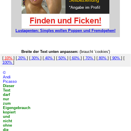
Lustagenten: Singles wollen Poppen und Fremdgehen!
Breite der Text unten anpassen:
(braucht 'cookies')
[
10%
] [
20%
] [
30%
] [
40%
] [
50%
] [
60%
] [
70%
] [
80%
] [
90%
] [
100%
]
©
Andi
Picasso
Dieser
Text
darf
nur
zum
Eigengebrauch
kopiert
und
nicht
ohne
die