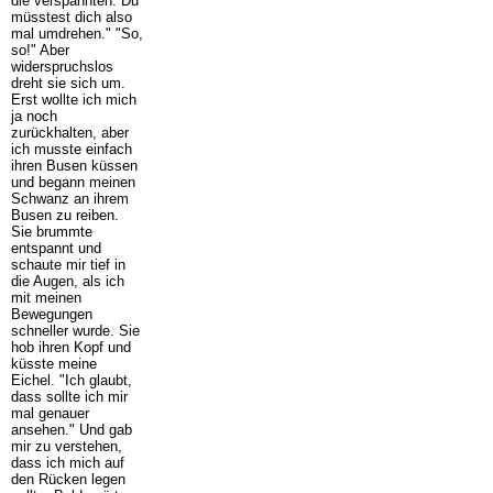
die verspannten. Du
müsstest dich also
mal umdrehen." "So,
so!" Aber
widerspruchslos
dreht sie sich um.
Erst wollte ich mich
ja noch
zurückhalten, aber
ich musste einfach
ihren Busen küssen
und begann meinen
Schwanz an ihrem
Busen zu reiben.
Sie brummte
entspannt und
schaute mir tief in
die Augen, als ich
mit meinen
Bewegungen
schneller wurde. Sie
hob ihren Kopf und
küsste meine
Eichel. "Ich glaubt,
dass sollte ich mir
mal genauer
ansehen." Und gab
mir zu verstehen,
dass ich mich auf
den Rücken legen