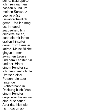
sollte. Bald spürte
ich ihren warmen
nassen Mund um
meinen Schwanz.
Leonie bläst
unwahrscheinlich
gerne. Und ich mag
es, ihr dabei
zuzusehen. Ich
dirigierte sie so,
dass sie mit ihrem
drallen Hinterteil
genau zum Fenster
kniete. Meine Blicke
gingen immer
zwischen Leonie
und dem Fenster hin
und her. Hinter
einem Fenster sah
ich dann deutlich die
Umrisse einer
Person, die aber
hinter dem
Sichtvorhang in
Deckung blieb."Aus
einem Fenster
gegenüber haben wir
eine Zuschauer."
Aber das hielt sie
nicht davon ab