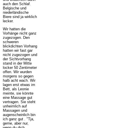
auch den Schlaf.
Belgische und
niederländische
Biere sind ja wirklich
lecker.
Wir hatten die
Vorhänge nicht ganz
zugezogen. Den
schweren
blickdichten Vorhang
hatten wir fast gar
nicht zugezogen und
der Sichtvorhang
stand in der Mitte
locker 50 Zentimeter
offen. Wir wurden
morgens so gegen
halb acht wach. Wir
lagen erst etwas im
Bett, als Leonie
meinte, sie könnte
eine Massage gut
vertragen. Sie steht
unheimlich auf
Massagen und
augenscheinlich bin
ich ganz gut . "Tja,
gerne, aber nur,
wenn du dich