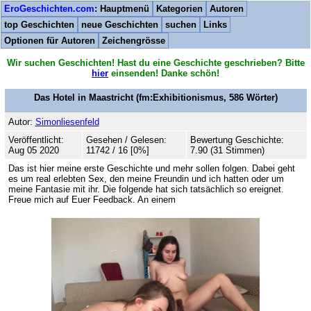
EroGeschichten.com
: Hauptmenü
Kategorien
Autoren
top Geschichten
neue Geschichten
suchen
Links
Optionen für Autoren
Zeichengrösse
Wir suchen Geschichten! Hast du eine Geschichte geschrieben? Bitte
hier
einsenden! Danke schön!
Das Hotel in Maastricht
(fm:Exhibitionismus,
586
Wörter)
Autor:
Simonliesenfeld
Veröffentlicht:
Gesehen / Gelesen:
Bewertung Geschichte:
Aug 05 2020
11742 / 16 [0%]
7.90 (31 Stimmen)
Das ist hier meine erste Geschichte und mehr sollen folgen. Dabei geht
es um real erlebten Sex, den meine Freundin und ich hatten oder um
meine Fantasie mit ihr. Die folgende hat sich tatsächlich so ereignet.
Freue mich auf Euer Feedback. An einem