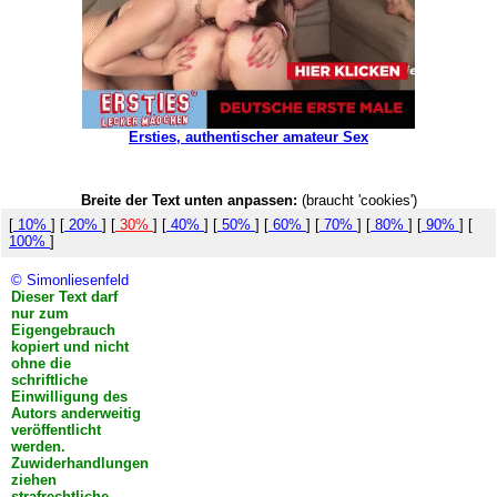
Ersties, authentischer amateur Sex
Breite der Text unten anpassen:
(braucht 'cookies')
[
10%
] [
20%
] [
30%
] [
40%
] [
50%
] [
60%
] [
70%
] [
80%
] [
90%
] [
100%
]
© Simonliesenfeld
Dieser Text darf
nur zum
Eigengebrauch
kopiert und nicht
ohne die
schriftliche
Einwilligung des
Autors anderweitig
veröffentlicht
werden.
Zuwiderhandlungen
ziehen
strafrechtliche