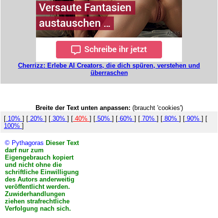
Cherrizz: Erlebe AI Creators, die dich spüren, verstehen und
überraschen
Breite der Text unten anpassen:
(braucht 'cookies')
[
10%
] [
20%
] [
30%
] [
40%
] [
50%
] [
60%
] [
70%
] [
80%
] [
90%
] [
100%
]
© Pythagoras
Dieser Text
darf nur zum
Eigengebrauch kopiert
und nicht ohne die
schriftliche Einwilligung
des Autors anderweitig
veröffentlicht werden.
Zuwiderhandlungen
ziehen strafrechtliche
Verfolgung nach sich.