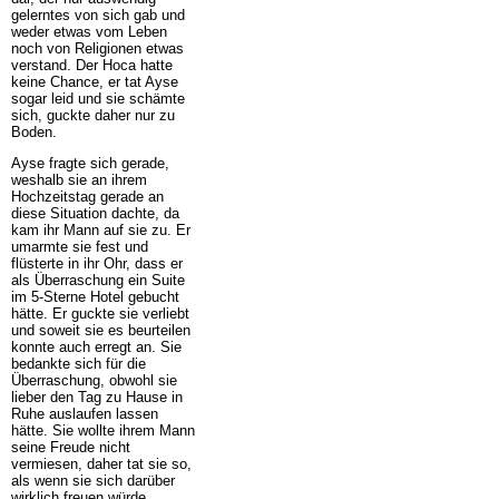
gelerntes von sich gab und
weder etwas vom Leben
noch von Religionen etwas
verstand. Der Hoca hatte
keine Chance, er tat Ayse
sogar leid und sie schämte
sich, guckte daher nur zu
Boden.
Ayse fragte sich gerade,
weshalb sie an ihrem
Hochzeitstag gerade an
diese Situation dachte, da
kam ihr Mann auf sie zu. Er
umarmte sie fest und
flüsterte in ihr Ohr, dass er
als Überraschung ein Suite
im 5-Sterne Hotel gebucht
hätte. Er guckte sie verliebt
und soweit sie es beurteilen
konnte auch erregt an. Sie
bedankte sich für die
Überraschung, obwohl sie
lieber den Tag zu Hause in
Ruhe auslaufen lassen
hätte. Sie wollte ihrem Mann
seine Freude nicht
vermiesen, daher tat sie so,
als wenn sie sich darüber
wirklich freuen würde.