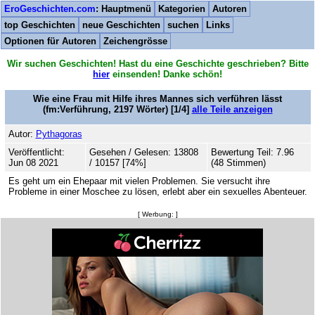
EroGeschichten.com
: Hauptmenü
Kategorien
Autoren
top Geschichten
neue Geschichten
suchen
Links
Optionen für Autoren
Zeichengrösse
Wir suchen Geschichten! Hast du eine Geschichte geschrieben? Bitte
hier
einsenden! Danke schön!
Wie eine Frau mit Hilfe ihres Mannes sich verführen lässt
(fm:Verführung,
2197
Wörter) [1/4]
alle Teile anzeigen
Autor:
Pythagoras
Veröffentlicht:
Gesehen / Gelesen: 13808
Bewertung Teil: 7.96
Jun 08 2021
/ 10157 [74%]
(48 Stimmen)
Es geht um ein Ehepaar mit vielen Problemen. Sie versucht ihre
Probleme in einer Moschee zu lösen, erlebt aber ein sexuelles Abenteuer.
[ Werbung: ]