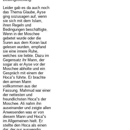
Leider gab es da auch noch
das Thema Glaube, Ayse
ging sozusagen auf, wenn
sie sich mit dem Islam,
ihren Regeln und
Bedingungen beschäftigte.
Wenn in der Moschee
gebetet wurde oder die
Suren aus dem Koran laut
gelesen wurden, empfand
sie eine innere Ruhe,
welches sie liebte. Dazu im
Gegensatz ihr Mann, der
sogar als er Ayse vor der
Moschee abholte und ein
Gespräch mit einem der
Hoca"s führte. Er brachte
den armen Mann
vollkommen aus der
Fassung. Mahmud war einer
der nettesten und
freundlichsten Hoca"s der
Moschee. Ali nahm ihn
auseinander und zeigte allen
Anwesenden was er von
diesem Mann und Hoca"s
im Allgemeinen hielt. Er
stellte den Hoca als einen
dar, der nur auswendig