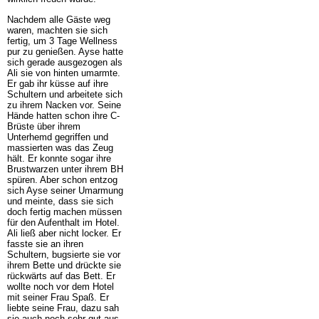
Nachdem alle Gäste weg
waren, machten sie sich
fertig, um 3 Tage Wellness
pur zu genießen. Ayse hatte
sich gerade ausgezogen als
Ali sie von hinten umarmte.
Er gab ihr küsse auf ihre
Schultern und arbeitete sich
zu ihrem Nacken vor. Seine
Hände hatten schon ihre C-
Brüste über ihrem
Unterhemd gegriffen und
massierten was das Zeug
hält. Er konnte sogar ihre
Brustwarzen unter ihrem BH
spüren. Aber schon entzog
sich Ayse seiner Umarmung
und meinte, dass sie sich
doch fertig machen müssen
für den Aufenthalt im Hotel.
Ali ließ aber nicht locker. Er
fasste sie an ihren
Schultern, bugsierte sie vor
ihrem Bette und drückte sie
rückwärts auf das Bett. Er
wollte noch vor dem Hotel
mit seiner Frau Spaß. Er
liebte seine Frau, dazu sah
sie auch noch sehr gut aus.