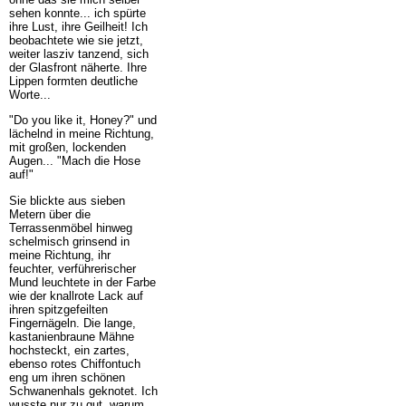
sehen konnte... ich spürte
ihre Lust, ihre Geilheit! Ich
beobachtete wie sie jetzt,
weiter lasziv tanzend, sich
der Glasfront näherte. Ihre
Lippen formten deutliche
Worte...
"Do you like it, Honey?" und
lächelnd in meine Richtung,
mit großen, lockenden
Augen... "Mach die Hose
auf!"
Sie blickte aus sieben
Metern über die
Terrassenmöbel hinweg
schelmisch grinsend in
meine Richtung, ihr
feuchter, verführerischer
Mund leuchtete in der Farbe
wie der knallrote Lack auf
ihren spitzgefeilten
Fingernägeln. Die lange,
kastanienbraune Mähne
hochsteckt, ein zartes,
ebenso rotes Chiffontuch
eng um ihren schönen
Schwanenhals geknotet. Ich
wusste nur zu gut, warum