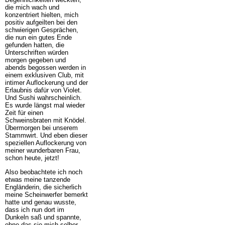
die mich wach und
konzentriert hielten, mich
positiv aufgeilten bei den
schwierigen Gesprächen,
die nun ein gutes Ende
gefunden hatten, die
Unterschriften würden
morgen gegeben und
abends begossen werden in
einem exklusiven Club, mit
intimer Auflockerung und der
Erlaubnis dafür von Violet.
Und Sushi wahrscheinlich.
Es wurde längst mal wieder
Zeit für einen
Schweinsbraten mit Knödel.
Übermorgen bei unserem
Stammwirt. Und eben dieser
speziellen Auflockerung von
meiner wunderbaren Frau,
schon heute, jetzt!
Also beobachtete ich noch
etwas meine tanzende
Engländerin, die sicherlich
meine Scheinwerfer bemerkt
hatte und genau wusste,
dass ich nun dort im
Dunkeln saß und spannte,
ohne das sie mich selber