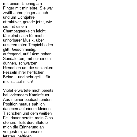
mit einem Ehering am
Finger mit mir lebte. Sie war
zwölf Jahre jünger als ich
und um Lichtjahre
attraktiver, gerade jetzt, wie
sie mit einem
Champagnerkelch leicht
tänzelnd nach für mich
unhörbarer Musik, über
unseren roten Teppichboden
glitt: Geschmeidig,
aufregend, auf 14cm hohen
Sandaletten, mit nur einem
dünnen, schwarzen
Riemchen um die schlanken
Fesseln ihrer herrlichen
Beine... und sehr geil... für
mich... auf mich!
Violet erwartete mich bereits
bei loderndem Kaminfeuer.
Aus meiner beobachtenden
Position heraus sah ich
daneben auf einem kleinen
Tischchen und dem weißen
Fell davor bereits mein Glas
stehen. Heiß durchflutete
mich die Erinnerung an
vorgestern, an unsere
letzten, heftigen