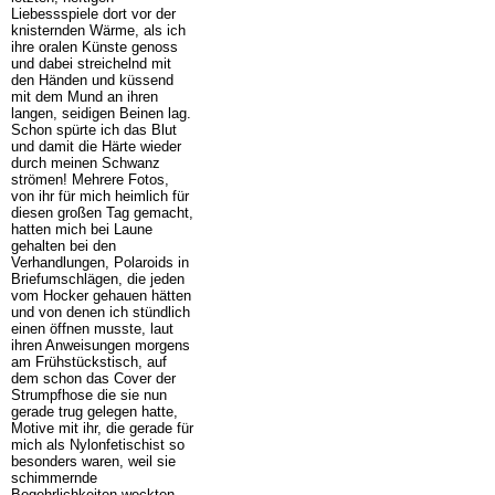
Liebessspiele dort vor der
knisternden Wärme, als ich
ihre oralen Künste genoss
und dabei streichelnd mit
den Händen und küssend
mit dem Mund an ihren
langen, seidigen Beinen lag.
Schon spürte ich das Blut
und damit die Härte wieder
durch meinen Schwanz
strömen! Mehrere Fotos,
von ihr für mich heimlich für
diesen großen Tag gemacht,
hatten mich bei Laune
gehalten bei den
Verhandlungen, Polaroids in
Briefumschlägen, die jeden
vom Hocker gehauen hätten
und von denen ich stündlich
einen öffnen musste, laut
ihren Anweisungen morgens
am Frühstückstisch, auf
dem schon das Cover der
Strumpfhose die sie nun
gerade trug gelegen hatte,
Motive mit ihr, die gerade für
mich als Nylonfetischist so
besonders waren, weil sie
schimmernde
Begehrlichkeiten weckten,