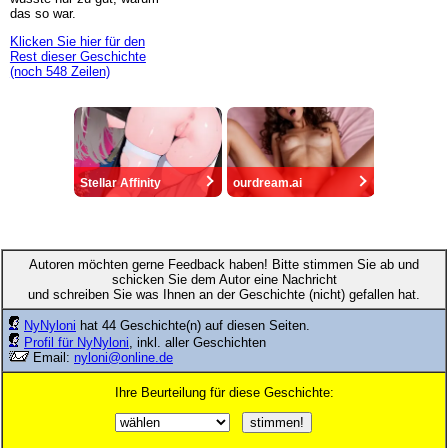
das so war.
Klicken Sie hier für den
Rest dieser Geschichte
(noch 548 Zeilen)
Stellar Affinity
ourdream.ai
Autoren möchten gerne Feedback haben! Bitte stimmen Sie ab und
schicken Sie dem Autor eine Nachricht
und schreiben Sie was Ihnen an der Geschichte (nicht) gefallen hat.
NyNyloni
hat 44 Geschichte(n) auf diesen Seiten.
Profil für NyNyloni
, inkl. aller Geschichten
Email:
nyloni@online.de
Ihre Beurteilung für diese Geschichte: