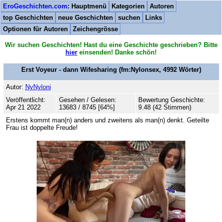
EroGeschichten.com
: Hauptmenü
Kategorien
Autoren
top Geschichten
neue Geschichten
suchen
Links
Optionen für Autoren
Zeichengrösse
Wir suchen Geschichten! Hast du eine Geschichte geschrieben? Bitte
hier
einsenden! Danke schön!
Erst Voyeur - dann Wifesharing
(fm:Nylonsex,
4992
Wörter)
Autor:
NyNyloni
Veröffentlicht:
Gesehen / Gelesen:
Bewertung Geschichte:
Apr 21 2022
13683 / 8745 [64%]
9.48 (42 Stimmen)
Erstens kommt man(n) anders und zweitens als man(n) denkt. Geteilte
Frau ist doppelte Freude!