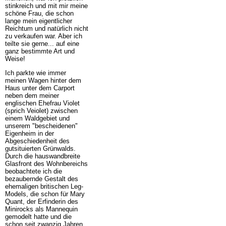
stinkreich und mit mir meine
schöne Frau, die schon
lange mein eigentlicher
Reichtum und natürlich nicht
zu verkaufen war. Aber ich
teilte sie gerne... auf eine
ganz bestimmte Art und
Weise!
Ich parkte wie immer
meinen Wagen hinter dem
Haus unter dem Carport
neben dem meiner
englischen Ehefrau Violet
(sprich Veiolet) zwischen
einem Waldgebiet und
unserem "bescheidenen"
Eigenheim in der
Abgeschiedenheit des
gutsituierten Grünwalds.
Durch die hauswandbreite
Glasfront des Wohnbereichs
beobachtete ich die
bezaubernde Gestalt des
ehemaligen britischen Leg-
Models, die schon für Mary
Quant, der Erfinderin des
Minirocks als Mannequin
gemodelt hatte und die
schon seit zwanzig Jahren