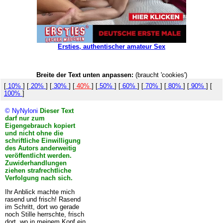
Ersties, authentischer amateur Sex
Breite der Text unten anpassen:
(braucht 'cookies')
[
10%
] [
20%
] [
30%
] [
40%
] [
50%
] [
60%
] [
70%
] [
80%
] [
90%
] [
100%
]
© NyNyloni
Dieser Text
darf nur zum
Eigengebrauch kopiert
und nicht ohne die
schriftliche Einwilligung
des Autors anderweitig
veröffentlicht werden.
Zuwiderhandlungen
ziehen strafrechtliche
Verfolgung nach sich.
Ihr Anblick machte mich
rasend und frisch! Rasend
im Schritt, dort wo gerade
noch Stille herrschte, frisch
dort, wo in meinem Kopf ein