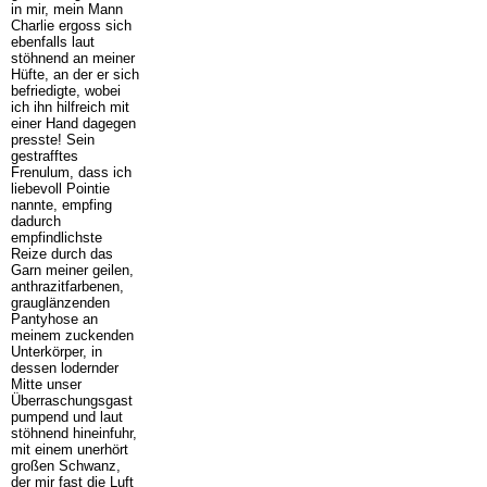
in mir, mein Mann
Charlie ergoss sich
ebenfalls laut
stöhnend an meiner
Hüfte, an der er sich
befriedigte, wobei
ich ihn hilfreich mit
einer Hand dagegen
presste! Sein
gestrafftes
Frenulum, dass ich
liebevoll Pointie
nannte, empfing
dadurch
empfindlichste
Reize durch das
Garn meiner geilen,
anthrazitfarbenen,
grauglänzenden
Pantyhose an
meinem zuckenden
Unterkörper, in
dessen lodernder
Mitte unser
Überraschungsgast
pumpend und laut
stöhnend hineinfuhr,
mit einem unerhört
großen Schwanz,
der mir fast die Luft