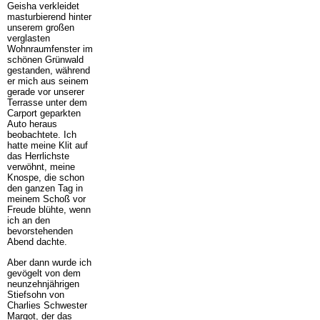
Geisha verkleidet
masturbierend hinter
unserem großen
verglasten
Wohnraumfenster im
schönen Grünwald
gestanden, während
er mich aus seinem
gerade vor unserer
Terrasse unter dem
Carport geparkten
Auto heraus
beobachtete. Ich
hatte meine Klit auf
das Herrlichste
verwöhnt, meine
Knospe, die schon
den ganzen Tag in
meinem Schoß vor
Freude blühte, wenn
ich an den
bevorstehenden
Abend dachte.
Aber dann wurde ich
gevögelt von dem
neunzehnjährigen
Stiefsohn von
Charlies Schwester
Margot, der das