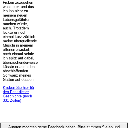
Ficken zuzusehen
wusste er, und das
ich ihn nicht zu
meinem neuen
Lebensgefährten
machen würde,
auch. Trotzdem
leckte er noch
einmal kurz zärtlich
meine überquellende
Muschi in meinem
offenen Zwickel,
noch einmal schrie
ich spitz auf dabei,
überraschenderweise
küsste er auch den
abschlaffenden
Schwanz meines
Gatten auf dessen
Klicken Sie hier für
den Rest dieser
Geschichte (noch
331 Zeilen)
Autoren möchten gerne Feedback haben! Bitte stimmen Sie ab und