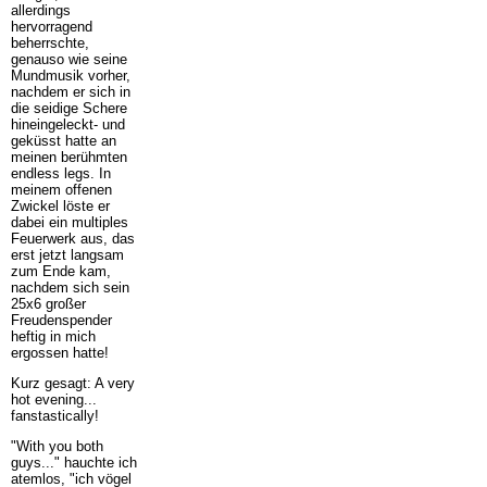
allerdings
hervorragend
beherrschte,
genauso wie seine
Mundmusik vorher,
nachdem er sich in
die seidige Schere
hineingeleckt- und
geküsst hatte an
meinen berühmten
endless legs. In
meinem offenen
Zwickel löste er
dabei ein multiples
Feuerwerk aus, das
erst jetzt langsam
zum Ende kam,
nachdem sich sein
25x6 großer
Freudenspender
heftig in mich
ergossen hatte!
Kurz gesagt: A very
hot evening...
fanstastically!
"With you both
guys..." hauchte ich
atemlos, "ich vögel