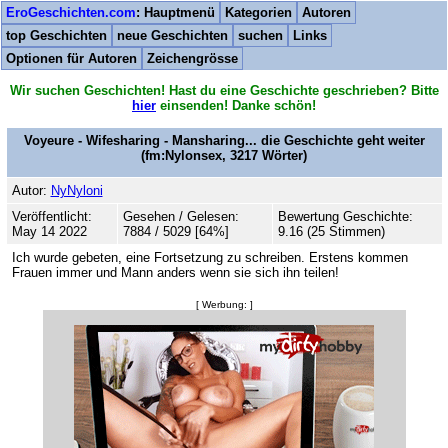
EroGeschichten.com
: Hauptmenü
Kategorien
Autoren
top Geschichten
neue Geschichten
suchen
Links
Optionen für Autoren
Zeichengrösse
Wir suchen Geschichten! Hast du eine Geschichte geschrieben? Bitte
hier
einsenden! Danke schön!
Voyeure - Wifesharing - Mansharing... die Geschichte geht weiter
(fm:Nylonsex,
3217
Wörter)
Autor:
NyNyloni
Veröffentlicht:
Gesehen / Gelesen:
Bewertung Geschichte:
May 14 2022
7884 / 5029 [64%]
9.16 (25 Stimmen)
Ich wurde gebeten, eine Fortsetzung zu schreiben. Erstens kommen
Frauen immer und Mann anders wenn sie sich ihn teilen!
[ Werbung: ]