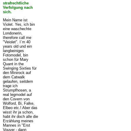
strafrechtliche
Verfolgung nach
sich.
Mein Name ist
Violet. Yes, ich bin
eine waschechte
Londonerin,
therefore call me
"Veiolet". I`m 40
years old und ein
langbeiniges
Fotomodel, bin
schon für Mary
Quant in the
Swinging Sixties für
den Minirock auf
dem Catwalk
gelaufen, seitdem
trage ich
Strumpfhosen, a
real legmodel auf
den Covern von
Wolford, Bi, Falke,
Elbeo etc.! Aber das
wisst ihr ja schon,
habt ihr doch alle die
Erzählung meines
Mannes in "Erst
Vouyer - dann