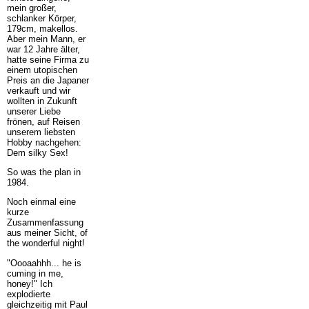
mein großer,
schlanker Körper,
179cm, makellos.
Aber mein Mann, er
war 12 Jahre älter,
hatte seine Firma zu
einem utopischen
Preis an die Japaner
verkauft und wir
wollten in Zukunft
unserer Liebe
frönen, auf Reisen
unserem liebsten
Hobby nachgehen:
Dem silky Sex!
So was the plan in
1984.
Noch einmal eine
kurze
Zusammenfassung
aus meiner Sicht, of
the wonderful night!
"Oooaahhh... he is
cuming in me,
honey!" Ich
explodierte
gleichzeitig mit Paul