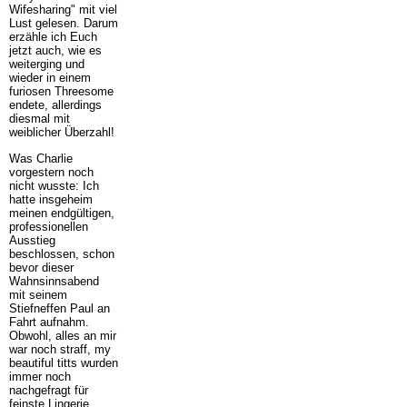
Wifesharing" mit viel
Lust gelesen. Darum
erzähle ich Euch
jetzt auch, wie es
weiterging und
wieder in einem
furiosen Threesome
endete, allerdings
diesmal mit
weiblicher Überzahl!
Was Charlie
vorgestern noch
nicht wusste: Ich
hatte insgeheim
meinen endgültigen,
professionellen
Ausstieg
beschlossen, schon
bevor dieser
Wahnsinnsabend
mit seinem
Stiefneffen Paul an
Fahrt aufnahm.
Obwohl, alles an mir
war noch straff, my
beautiful titts wurden
immer noch
nachgefragt für
feinste Lingerie,