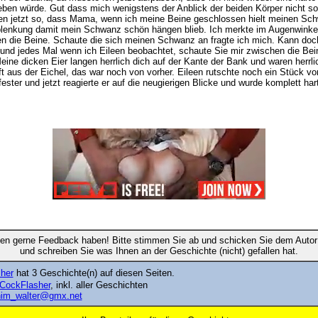
ben würde. Gut dass mich wenigstens der Anblick der beiden Körper nicht s
ßen jetzt so, dass Mama, wenn ich meine Beine geschlossen hielt meinen Sch
blenkung damit mein Schwanz schön hängen blieb. Ich merkte im Augenwinkel, d
hen die Beine. Schaute die sich meinen Schwanz an fragte ich mich. Kann doch
 und jedes Mal wenn ich Eileen beobachtet, schaute Sie mir zwischen die Bei
ne dicken Eier langen herrlich dich auf der Kante der Bank und waren herrli
t aus der Eichel, das war noch von vorher. Eileen rutschte noch ein Stück vor
er und jetzt reagierte er auf die neugierigen Blicke und wurde komplett hart
en gerne Feedback haben! Bitte stimmen Sie ab und schicken Sie dem Autor 
und schreiben Sie was Ihnen an der Geschichte (nicht) gefallen hat.
her
hat 3 Geschichte(n) auf diesen Seiten.
LCockFlasher
, inkl. aller Geschichten
im_walter@gmx.net