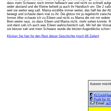
dass mein Schwanz noch immer hellwach war und nicht so schnell aufge
wider abstand und die Kleine behielt ja auch ihr Handtuch um. Die 2 sa
weil sie weiter weg saß. Mama erzählte immer weiter, das half bei der A
bewegt und schaute dann mal zu ihr. Die glotze mir ja regelrecht zwisc
Immer öfter schaute ich zu Eileen und nicht zu Mama die mit mir redete
Bein weiter raus, so dass Eileen und Mama nicht, mehr sehen konnte. Mei
und dann sah ich auch was Eileen wahrscheinlich sah. Mir lief der Vorsaf
sie besser sah und mein Schwanz wurde die letzten Augenblicke schon fest
Klicken Sie hier für den Rest dieser Geschichte (noch 68 Zeilen)
Autoren möcht
XLCockFlas
Profil für X
Email:
ach