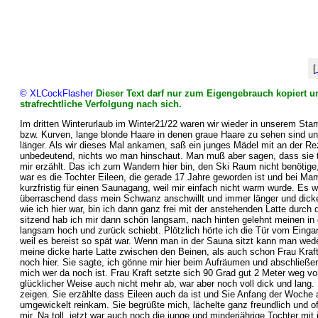
[
© XLCockFlasher
Dieser Text darf nur zum Eigengebrauch kopiert un
strafrechtliche Verfolgung nach sich.
Im dritten Winterurlaub im Winter21/22 waren wir wieder in unserem Stamm
bzw. Kurven, lange blonde Haare in denen graue Haare zu sehen sind und
länger. Als wir dieses Mal ankamen, saß ein junges Mädel mit an der Rez
unbedeutend, nichts wo man hinschaut. Man muß aber sagen, dass sie tot
mir erzählt. Das ich zum Wandern hier bin, den Ski Raum nicht benötige
war es die Tochter Eileen, die gerade 17 Jahre geworden ist und bei M
kurzfristig für einen Saunagang, weil mir einfach nicht warm wurde. Es 
überraschend dass mein Schwanz anschwillt und immer länger und dicker 
wie ich hier war, bin ich dann ganz frei mit der anstehenden Latte durc
sitzend hab ich mir dann schön langsam, nach hinten gelehnt meinen in
langsam hoch und zurück schiebt. Plötzlich hörte ich die Tür vom Eing
weil es bereist so spät war. Wenn man in der Sauna sitzt kann man wed
meine dicke harte Latte zwischen den Beinen, als auch schon Frau Kraft,
noch hier. Sie sagte, ich gönne mir hier beim Aufräumen und abschließe
mich wer da noch ist. Frau Kraft setzte sich 90 Grad gut 2 Meter weg vo
glücklicher Weise auch nicht mehr ab, war aber noch voll dick und lang. 
zeigen. Sie erzählte dass Eileen auch da ist und Sie Anfang der Woche 
umgewickelt reinkam. Sie begrüßte mich, lächelte ganz freundlich und 
mir. Na toll, jetzt war auch noch die junge und minderjährige Tochter m