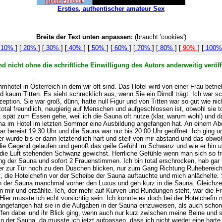
Ersties, authentischer amateur Sex
Breite der Text unten anpassen:
(braucht 'cookies')
10%
] [
20%
] [
30%
] [
40%
] [
50%
] [
60%
] [
70%
] [
80%
] [
90%
] [
100
d nicht ohne die schriftliche Einwilligung des Autors anderweitig verö
hotel in Österreich in dem wir oft sind. Das Hotel wird von einer Frau betrie
 kaum Titten. Es sieht schrecklich aus, wenn Sie ein Dirndl trägt. Ich war s
eption. Sie war groß, dünn, hatte null Figur und von Titten war so gut wie n
al freundlich, neugierig auf Menschen und aufgeschlossen ist, obwohl sie tot
, spät zum Essen gehe, weil ich die Sauna oft nutze (klar, warum wohl) und d
ama im Hotel im letzten Sommer eine Ausbildung angefangen hat. An einem Abe
war bereist 19.30 Uhr und die Sauna war nur bis 20.00 Uhr geöffnet. Ich ging 
wurde bis er dann letztendlich hart und steif von mir abstand und das obwoh
h die Gegend gelaufen und genoß das geile Gefühl im Schwanz und wie er hin u
 die Luft stehenden Schwanz gewichst. Herrliche Gefühle wenn man sich so fr
ang der Sauna und sofort 2 Frauenstimmen. Ich bin total erschrocken, hab ga
er zur Tür noch zu den Duschen blicken, nur zum Gang Richtung Ruhebereich.
 die Hotelchefin vor der Scheibe der Sauna auftauchte und mich anlächelte. Si
n der Sauna manchmal vorher den Luxus und geh kurz in die Sauna. Gleichzeit
n mir und erzählte. Ich, der mehr auf Kurven und Rundungen steht, war die Fra
Hier musste ich echt vorsichtig sein. Ich konnte es doch bei der Hotelchefin 
angefangen hat sie in die Aufgaben in der Sauna einzuweisen, als auch scho
offen dabei und ihr Blick ging, wenn auch nur kurz zwischen meine Beine und
it in der Sauna, da musste ich jetzt aufpassen, dass ich nicht wieder eine ha