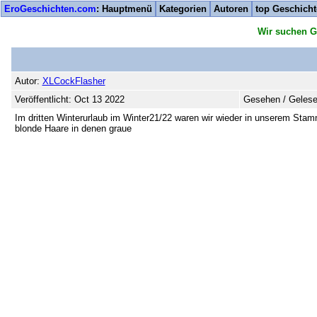
EroGeschichten.com
: Hauptmenü
Kategorien
Autoren
top Geschich
Wir suchen G
Autor:
XLCockFlasher
Veröffentlicht: Oct 13 2022
Gesehen / Gelese
Im dritten Winterurlaub im Winter21/22 waren wir wieder in unserem Stammh
blonde Haare in denen graue