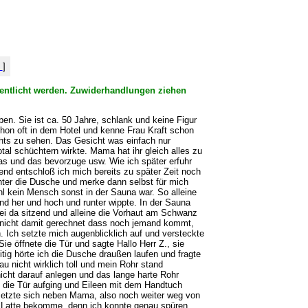
%
]
ffentlicht werden. Zuwiderhandlungen ziehen
ben. Sie ist ca. 50 Jahre, schlank und keine Figur
chon oft in dem Hotel und kenne Frau Kraft schon
ichts zu sehen. Das Gesicht was einfach nur
al schüchtern wirkte. Mama hat ihr gleich alles zu
as und das bevorzuge usw. Wie ich später erfuhr
nd entschloß ich mich bereits zu später Zeit noch
unter die Dusche und merke dann selbst für mich
l kein Mensch sonst in der Sauna war. So alleine
nd her und hoch und runter wippte. In der Sauna
ei da sitzend und alleine die Vorhaut am Schwanz
r nicht damit gerechnet dass noch jemand kommt,
 Ich setzte mich augenblicklich auf und versteckte
e öffnete die Tür und sagte Hallo Herr Z., sie
ig hörte ich die Dusche draußen laufen und fragte
u nicht wirklich toll und mein Rohr stand
nicht darauf anlegen und das lange harte Rohr
n die Tür aufging und Eileen mit dem Handtuch
 setzte sich neben Mama, also noch weiter weg von
rte Latte bekomme, denn ich konnte genau spüren