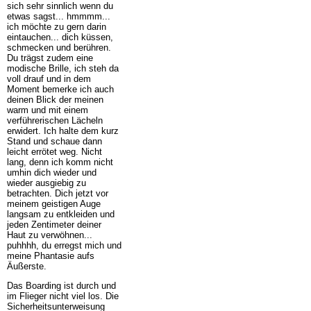
sich sehr sinnlich wenn du
etwas sagst... hmmmm...
ich möchte zu gern darin
eintauchen... dich küssen,
schmecken und berühren.
Du trägst zudem eine
modische Brille, ich steh da
voll drauf und in dem
Moment bemerke ich auch
deinen Blick der meinen
warm und mit einem
verführerischen Lächeln
erwidert. Ich halte dem kurz
Stand und schaue dann
leicht errötet weg. Nicht
lang, denn ich komm nicht
umhin dich wieder und
wieder ausgiebig zu
betrachten. Dich jetzt vor
meinem geistigen Auge
langsam zu entkleiden und
jeden Zentimeter deiner
Haut zu verwöhnen...
puhhhh, du erregst mich und
meine Phantasie aufs
Äußerste.
Das Boarding ist durch und
im Flieger nicht viel los. Die
Sicherheitsunterweisung