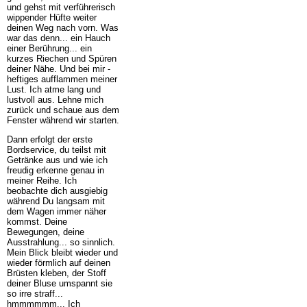
und gehst mit verführerisch
wippender Hüfte weiter
deinen Weg nach vorn. Was
war das denn... ein Hauch
einer Berührung... ein
kurzes Riechen und Spüren
deiner Nähe. Und bei mir -
heftiges aufflammen meiner
Lust. Ich atme lang und
lustvoll aus. Lehne mich
zurück und schaue aus dem
Fenster während wir starten.
Dann erfolgt der erste
Bordservice, du teilst mit
Getränke aus und wie ich
freudig erkenne genau in
meiner Reihe. Ich
beobachte dich ausgiebig
während Du langsam mit
dem Wagen immer näher
kommst. Deine
Bewegungen, deine
Ausstrahlung... so sinnlich.
Mein Blick bleibt wieder und
wieder förmlich auf deinen
Brüsten kleben, der Stoff
deiner Bluse umspannt sie
so irre straff...
hmmmmmm... Ich