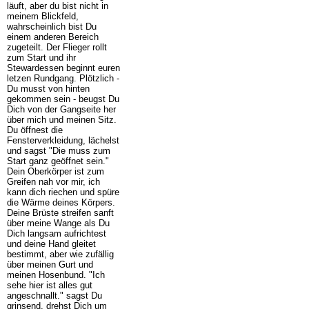
läuft, aber du bist nicht in
meinem Blickfeld,
wahrscheinlich bist Du
einem anderen Bereich
zugeteilt. Der Flieger rollt
zum Start und ihr
Stewardessen beginnt euren
letzen Rundgang. Plötzlich -
Du musst von hinten
gekommen sein - beugst Du
Dich von der Gangseite her
über mich und meinen Sitz.
Du öffnest die
Fensterverkleidung, lächelst
und sagst "Die muss zum
Start ganz geöffnet sein."
Dein Oberkörper ist zum
Greifen nah vor mir, ich
kann dich riechen und spüre
die Wärme deines Körpers.
Deine Brüste streifen sanft
über meine Wange als Du
Dich langsam aufrichtest
und deine Hand gleitet
bestimmt, aber wie zufällig
über meinen Gurt und
meinen Hosenbund. "Ich
sehe hier ist alles gut
angeschnallt." sagst Du
grinsend, drehst Dich um