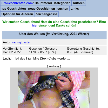
EroGeschichten.com
: Hauptmenü
Kategorien
Autoren
top Geschichten
neue Geschichten
suchen
Links
Optionen für Autoren
Zeichengrösse
Wir suchen Geschichten! Hast du eine Geschichte geschrieben? Bitte
hier
einsenden! Danke schön!
Über den Wolken
(fm:Verführung,
2291
Wörter)
Autor:
racingtoaster
Veröffentlicht:
Gesehen / Gelesen:
Bewertung Geschichte:
Dec 02 2022
11705 / 8557 [73%]
8.70 (47 Stimmen)
Endlich Teil des High Mile (Sex) Clubs werden...
[ Werbung: ]