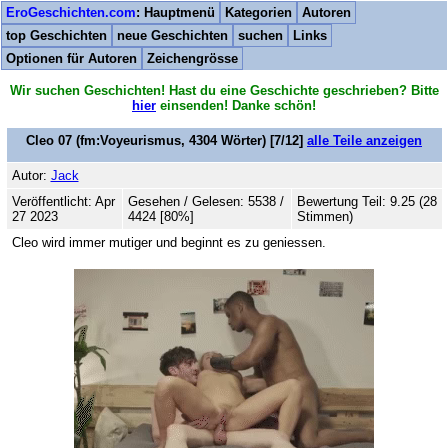
EroGeschichten.com
: Hauptmenü
Kategorien
Autoren
top Geschichten
neue Geschichten
suchen
Links
Optionen für Autoren
Zeichengrösse
Wir suchen Geschichten! Hast du eine Geschichte geschrieben? Bitte
hier
einsenden! Danke schön!
Cleo 07
(fm:Voyeurismus,
4304
Wörter) [7/12]
alle Teile anzeigen
Autor:
Jack
Veröffentlicht: Apr
Gesehen / Gelesen: 5538 /
Bewertung Teil: 9.25 (28
27 2023
4424 [80%]
Stimmen)
Cleo wird immer mutiger und beginnt es zu geniessen.