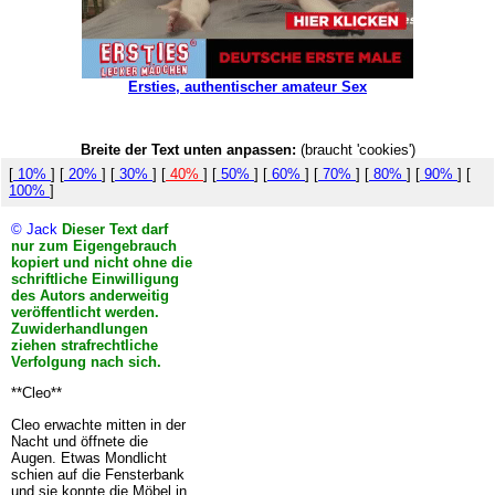
Ersties, authentischer amateur Sex
Breite der Text unten anpassen:
(braucht 'cookies')
[
10%
] [
20%
] [
30%
] [
40%
] [
50%
] [
60%
] [
70%
] [
80%
] [
90%
] [
100%
]
© Jack
Dieser Text darf
nur zum Eigengebrauch
kopiert und nicht ohne die
schriftliche Einwilligung
des Autors anderweitig
veröffentlicht werden.
Zuwiderhandlungen
ziehen strafrechtliche
Verfolgung nach sich.
**Cleo**
Cleo erwachte mitten in der
Nacht und öffnete die
Augen. Etwas Mondlicht
schien auf die Fensterbank
und sie konnte die Möbel in