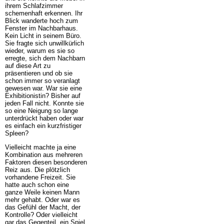
ihrem Schlafzimmer
schemenhaft erkennen. Ihr
Blick wanderte hoch zum
Fenster im Nachbarhaus.
Kein Licht in seinem Büro.
Sie fragte sich unwillkürlich
wieder, warum es sie so
erregte, sich dem Nachbarn
auf diese Art zu
präsentieren und ob sie
schon immer so veranlagt
gewesen war. War sie eine
Exhibitionistin? Bisher auf
jeden Fall nicht. Konnte sie
so eine Neigung so lange
unterdrückt haben oder war
es einfach ein kurzfristiger
Spleen?
Vielleicht machte ja eine
Kombination aus mehreren
Faktoren diesen besonderen
Reiz aus. Die plötzlich
vorhandene Freizeit. Sie
hatte auch schon eine
ganze Weile keinen Mann
mehr gehabt. Oder war es
das Gefühl der Macht, der
Kontrolle? Oder vielleicht
gar das Gegenteil, ein Spiel