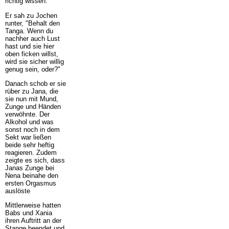
richtig wissen."
Er sah zu Jochen
runter, "Behalt den
Tanga. Wenn du
nachher auch Lust
hast und sie hier
oben ficken willst,
wird sie sicher willig
genug sein, oder?"
Danach schob er sie
rüber zu Jana, die
sie nun mit Mund,
Zunge und Händen
verwöhnte. Der
Alkohol und was
sonst noch in dem
Sekt war ließen
beide sehr heftig
reagieren. Zudem
zeigte es sich, dass
Janas Zunge bei
Nena beinahe den
ersten Orgasmus
auslöste
Mittlerweise hatten
Babs und Xania
ihren Auftritt an der
Stange beendet und