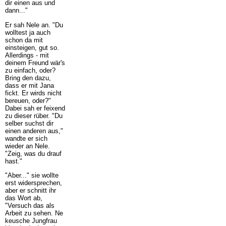
dir einen aus und
dann..."
Er sah Nele an. "Du
wolltest ja auch
schon da mit
einsteigen, gut so.
Allerdings - mit
deinem Freund wär's
zu einfach, oder?
Bring den dazu,
dass er mit Jana
fickt. Er wirds nicht
bereuen, oder?"
Dabei sah er feixend
zu dieser rüber. "Du
selber suchst dir
einen anderen aus,"
wandte er sich
wieder an Nele.
"Zeig, was du drauf
hast."
"Aber..." sie wollte
erst widersprechen,
aber er schnitt ihr
das Wort ab,
"Versuch das als
Arbeit zu sehen. Ne
keusche Jungfrau