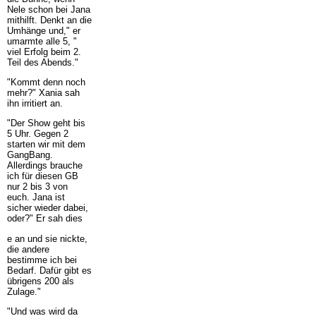
Nele schon bei Jana
mithilft. Denkt an die
Umhänge und," er
umarmte alle 5, "
viel Erfolg beim 2.
Teil des Abends."
"Kommt denn noch
mehr?" Xania sah
ihn irritiert an.
"Der Show geht bis
5 Uhr. Gegen 2
starten wir mit dem
GangBang.
Allerdings brauche
ich für diesen GB
nur 2 bis 3 von
euch. Jana ist
sicher wieder dabei,
oder?" Er sah dies
e an und sie nickte,
die andere
bestimme ich bei
Bedarf. Dafür gibt es
übrigens 200 als
Zulage."
"Und was wird da