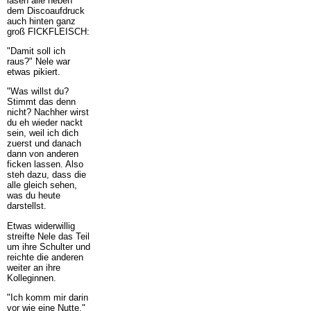
lasen alle neben
dem Discoaufdruck
auch hinten ganz
groß FICKFLEISCH:
"Damit soll ich
raus?" Nele war
etwas pikiert.
"Was willst du?
Stimmt das denn
nicht? Nachher wirst
du eh wieder nackt
sein, weil ich dich
zuerst und danach
dann von anderen
ficken lassen. Also
steh dazu, dass die
alle gleich sehen,
was du heute
darstellst.
Etwas widerwillig
streifte Nele das Teil
um ihre Schulter und
reichte die anderen
weiter an ihre
Kolleginnen.
"Ich komm mir darin
vor wie eine Nutte,"