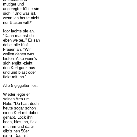
mutiger und
angeregter fühlte sie
sich. "Und was ist,
wenn ich heute nicht
nur Blasen will?"
Igor lachte sie an.
"Dann machst du
eben weiter.." Er sah
dabei alle fünf
Frauen an. "Wir
wollen denen was
bieten. Also wenn's
sich ergibt -zieht
den Kerl ganz aus
und und blast oder
fickt mit ihn."
Alle 5 giggelten los.
Wieder legte er
seinen Arm um
Nele. "Du hast doch
heute sogar schon
einen Kerl mit dabei
gehabt. Lock ihn
hoch, blas ihn, fick
mit ihm und dafür
gibt's nen 50er
extra. Das gilt