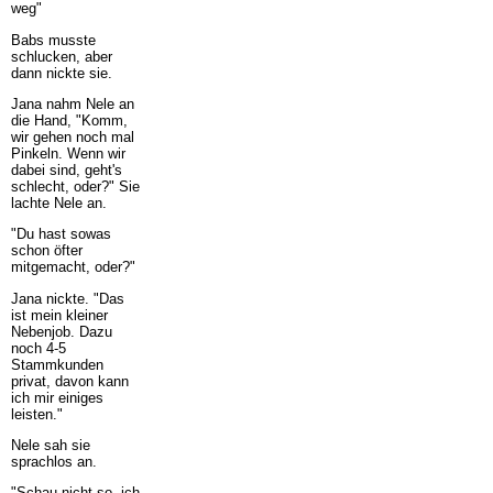
weg"
Babs musste
schlucken, aber
dann nickte sie.
Jana nahm Nele an
die Hand, "Komm,
wir gehen noch mal
Pinkeln. Wenn wir
dabei sind, geht's
schlecht, oder?" Sie
lachte Nele an.
"Du hast sowas
schon öfter
mitgemacht, oder?"
Jana nickte. "Das
ist mein kleiner
Nebenjob. Dazu
noch 4-5
Stammkunden
privat, davon kann
ich mir einiges
leisten."
Nele sah sie
sprachlos an.
"Schau nicht so, ich