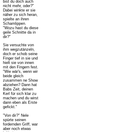
bist du doch auch
nicht mehr, oder?"
Dabei winkte er sie
näher zu sich heran,
spielte an ihren
Schamlippen.
"Wozu hast du diese
geile Schnitte da in
dir?"
Sie versuchte von
ihm wegzutänzeln,
doch er schob seine
Finger tief in sie und
hielt sie von innen
mit den Fingern fest.
"Wie wär's, wenn wir
beide gleich
zusammen ne Show
abziehen? Dann hat
Babs Zeit, deinen
Kerl für sich klar zu
machen und du wirst
dann eben als Erste
gefickt."
"Von dir?" Nele
spürte seinen
fordernden Griff, war
aber noch etwas