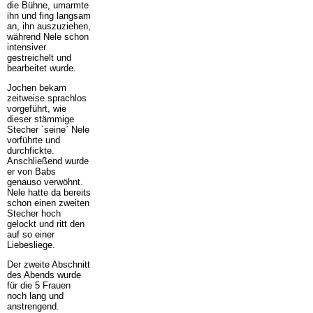
die Bühne, umarmte
ihn und fing langsam
an, ihn auszuziehen,
während Nele schon
intensiver
gestreichelt und
bearbeitet wurde.
Jochen bekam
zeitweise sprachlos
vorgeführt, wie
dieser stämmige
Stecher ´seine` Nele
vorführte und
durchfickte.
Anschließend wurde
er von Babs
genauso verwöhnt.
Nele hatte da bereits
schon einen zweiten
Stecher hoch
gelockt und ritt den
auf so einer
Liebesliege.
Der zweite Abschnitt
des Abends wurde
für die 5 Frauen
noch lang und
anstrengend.