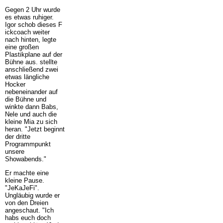
Gegen 2 Uhr wurde
es etwas ruhiger.
Igor schob dieses F
ickcoach weiter
nach hinten, legte
eine großen
Plastikplane auf der
Bühne aus. stellte
anschließend zwei
etwas längliche
Hocker
nebeneinander auf
die Bühne und
winkte dann Babs,
Nele und auch die
kleine Mia zu sich
heran. "Jetzt beginnt
der dritte
Programmpunkt
unsere
Showabends."
Er machte eine
kleine Pause.
"JeKaJeFi".
Ungläubig wurde er
von den Dreien
angeschaut. "Ich
habs euch doch