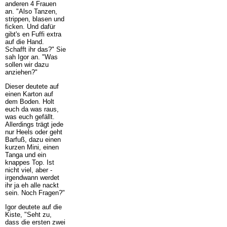
anderen 4 Frauen
an. "Also Tanzen,
strippen, blasen und
ficken. Und dafür
gibt's en Fuffi extra
auf die Hand.
Schafft ihr das?" Sie
sah Igor an. "Was
sollen wir dazu
anziehen?"
Dieser deutete auf
einen Karton auf
dem Boden. Holt
euch da was raus,
was euch gefällt.
Allerdings trägt jede
nur Heels oder geht
Barfuß, dazu einen
kurzen Mini, einen
Tanga und ein
knappes Top. Ist
nicht viel, aber -
irgendwann werdet
ihr ja eh alle nackt
sein. Noch Fragen?"
Igor deutete auf die
Kiste, "Seht zu,
dass die ersten zwei