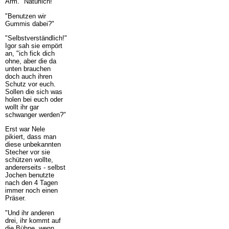
Arm. "Natürlich!"
"Benutzen wir
Gummis dabei?"
"Selbstverständlich!"
Igor sah sie empört
an, "ich fick dich
ohne, aber die da
unten brauchen
doch auch ihren
Schutz vor euch.
Sollen die sich was
holen bei euch oder
wollt ihr gar
schwanger werden?"
Erst war Nele
pikiert, dass man
diese unbekannten
Stecher vor sie
schützen wollte,
andererseits - selbst
Jochen benutzte
nach den 4 Tagen
immer noch einen
Präser.
"Und ihr anderen
drei, ihr kommt auf
die Bühne, wenn