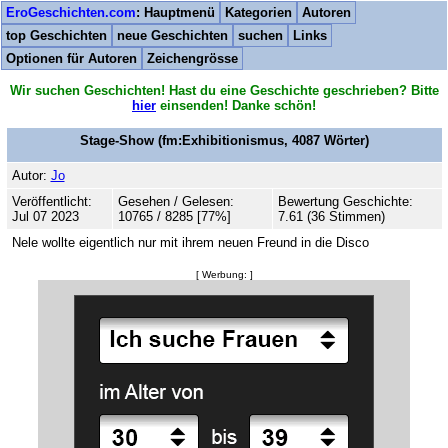
EroGeschichten.com
: Hauptmenü
Kategorien
Autoren
top Geschichten
neue Geschichten
suchen
Links
Optionen für Autoren
Zeichengrösse
Wir suchen Geschichten! Hast du eine Geschichte geschrieben? Bitte
hier
einsenden! Danke schön!
Stage-Show
(fm:Exhibitionismus,
4087
Wörter)
Autor:
Jo
Veröffentlicht:
Gesehen / Gelesen:
Bewertung Geschichte:
Jul 07 2023
10765 / 8285 [77%]
7.61 (36 Stimmen)
Nele wollte eigentlich nur mit ihrem neuen Freund in die Disco
[ Werbung: ]