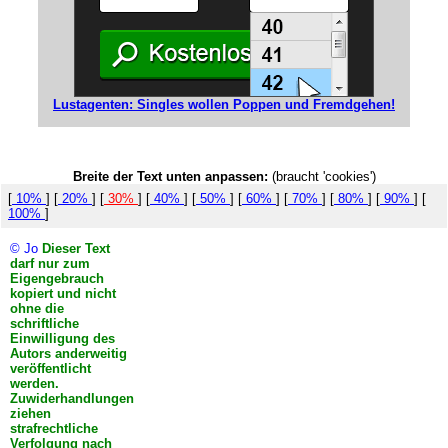
Lustagenten: Singles wollen Poppen und Fremdgehen!
Breite der Text unten anpassen:
(braucht 'cookies')
[
10%
] [
20%
] [
30%
] [
40%
] [
50%
] [
60%
] [
70%
] [
80%
] [
90%
] [
100%
]
© Jo
Dieser Text
darf nur zum
Eigengebrauch
kopiert und nicht
ohne die
schriftliche
Einwilligung des
Autors anderweitig
veröffentlicht
werden.
Zuwiderhandlungen
ziehen
strafrechtliche
Verfolgung nach