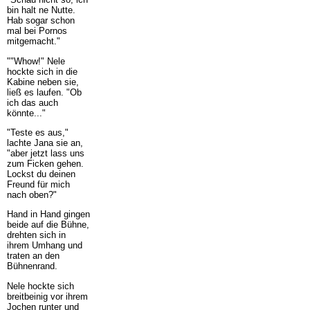
bin halt ne Nutte.
Hab sogar schon
mal bei Pornos
mitgemacht."
""Whow!" Nele
hockte sich in die
Kabine neben sie,
ließ es laufen. "Ob
ich das auch
könnte..."
"Teste es aus,"
lachte Jana sie an,
"aber jetzt lass uns
zum Ficken gehen.
Lockst du deinen
Freund für mich
nach oben?"
Hand in Hand gingen
beide auf die Bühne,
drehten sich in
ihrem Umhang und
traten an den
Bühnenrand.
Nele hockte sich
breitbeinig vor ihrem
Jochen runter und