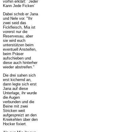
vorhin erklärt: ´Jeder
Kann Jede Ficken`
Dabei schob er Jana
und Nele vor. "Ihr
zwei seid das
Fickfleisch, Mia ist
vorerst nur die
Reservesau, aber
sie wird euch
unterstützen beim
eventuell Ansteifen,
beim Präser
aufschieben und
diese auch hinterher
wieder abstreifen."
Die drei sahen sich
erst kichernd an,
dann legte sich erst
Jana auf diese
Unterlage, ihr wurde
die Augen
verbunden und die
Beine mit zwei
Stricken weit
aufgespreizt an den
Kniekehlen über den
Hocker fixiert.