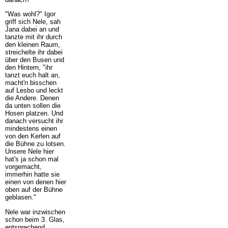
"Was wohl?" Igor
griff sich Nele, sah
Jana dabei an und
tanzte mit ihr durch
den kleinen Raum,
streichelte ihr dabei
über den Busen und
den Hintern, "ihr
tanzt euch halt an,
macht'n bisschen
auf Lesbo und leckt
die Andere. Denen
da unten sollen die
Hosen platzen. Und
danach versucht ihr
mindestens einen
von den Kerlen auf
die Bühne zu lotsen.
Unsere Nele hier
hat's ja schon mal
vorgemacht,
immerhin hatte sie
einen von denen hier
oben auf der Bühne
geblasen."
Nele war inzwischen
schon beim 3. Glas,
entsprechend