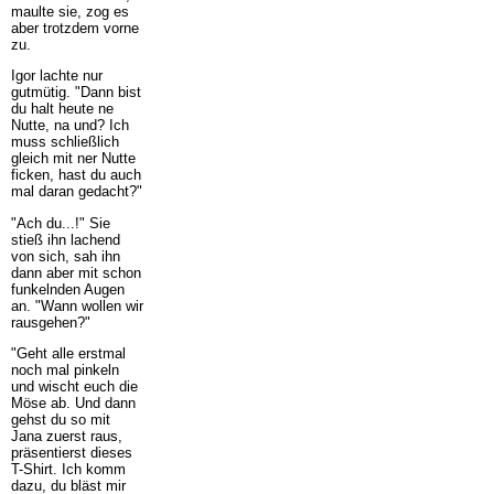
maulte sie, zog es
aber trotzdem vorne
zu.
Igor lachte nur
gutmütig. "Dann bist
du halt heute ne
Nutte, na und? Ich
muss schließlich
gleich mit ner Nutte
ficken, hast du auch
mal daran gedacht?"
"Ach du...!" Sie
stieß ihn lachend
von sich, sah ihn
dann aber mit schon
funkelnden Augen
an. "Wann wollen wir
rausgehen?"
"Geht alle erstmal
noch mal pinkeln
und wischt euch die
Möse ab. Und dann
gehst du so mit
Jana zuerst raus,
präsentierst dieses
T-Shirt. Ich komm
dazu, du bläst mir