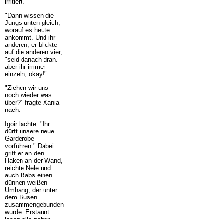
irritiert.
"Dann wissen die
Jungs unten gleich,
worauf es heute
ankommt. Und ihr
anderen, er blickte
auf die anderen vier,
"seid danach dran.
aber ihr immer
einzeln, okay!"
"Ziehen wir uns
noch wieder was
über?" fragte Xania
nach.
Igoir lachte. "Ihr
dürft unsere neue
Garderobe
vorführen." Dabei
griff er an den
Haken an der Wand,
reichte Nele und
auch Babs einen
dünnen weißen
Umhang, der unter
dem Busen
zusammengebunden
wurde. Erstaunt