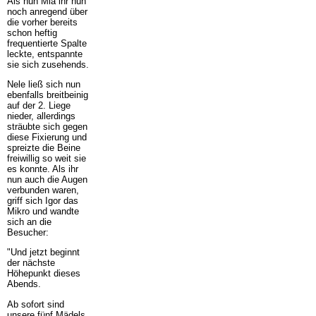
Als nun Mia ihr nun
noch anregend über
die vorher bereits
schon heftig
frequentierte Spalte
leckte, entspannte
sie sich zusehends.
Nele ließ sich nun
ebenfalls breitbeinig
auf der 2. Liege
nieder, allerdings
sträubte sich gegen
diese Fixierung und
spreizte die Beine
freiwillig so weit sie
es konnte. Als ihr
nun auch die Augen
verbunden waren,
griff sich Igor das
Mikro und wandte
sich an die
Besucher:
"Und jetzt beginnt
der nächste
Höhepunkt dieses
Abends.
Ab sofort sind
unsere fünf Mädels