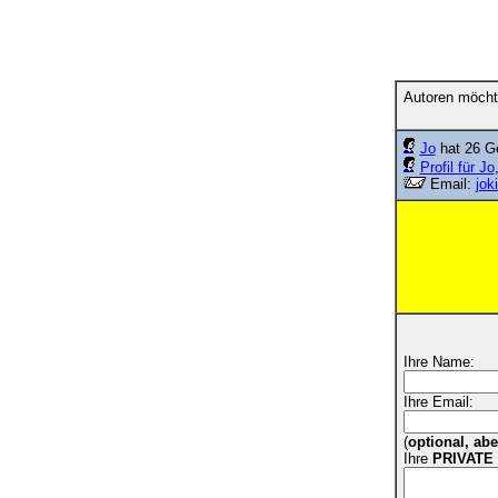
Autoren möcht
Jo
hat 26 Ge
Profil für Jo
Email:
jok
Ihre Name:
Ihre Email:
(
optional, ab
Ihre
PRIVATE