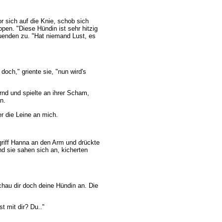
or sich auf die Knie, schob sich
pen. "Diese Hündin ist sehr hitzig
hauenden zu. "Hat niemand Lust, es
 doch," griente sie, "nun wird's
ernd und spielte an ihrer Scham,
n.
er die Leine an mich.
griff Hanna an den Arm und drückte
nd sie sahen sich an, kicherten
hau dir doch deine Hündin an. Die
st mit dir? Du.."