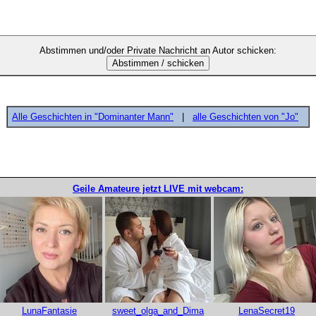
Abstimmen und/oder Private Nachricht an Autor schicken:
Alle Geschichten in "Dominanter Mann"
|
alle Geschichten von "Jo"
Geile Amateure jetzt LIVE mit webcam:
LunaFantasie
sweet_olga_and_Dima
LenaSecret19