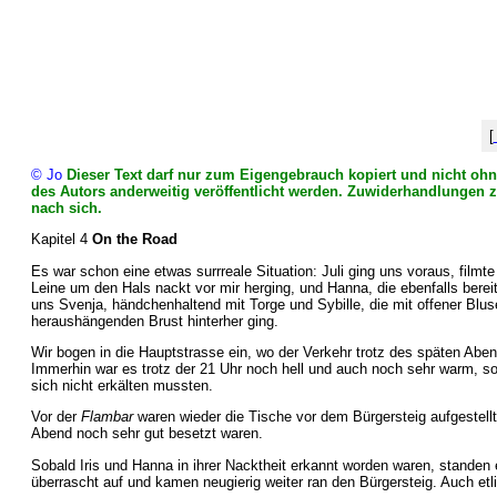
[
© Jo
Dieser Text darf nur zum Eigengebrauch kopiert und nicht ohne
des Autors anderweitig veröffentlicht werden. Zuwiderhandlungen z
nach sich.
Kapitel 4
On the Road
Es war schon eine etwas surrreale Situation: Juli ging uns voraus, filmte 
Leine um den Hals nackt vor mir herging, und Hanna, die ebenfalls bereit
uns Svenja, händchenhaltend mit Torge und Sybille, die mit offener Bl
heraushängenden Brust hinterher ging.
Wir bogen in die Hauptstrasse ein, wo der Verkehr trotz des späten Abe
Immerhin war es trotz der 21 Uhr noch hell und auch noch sehr warm, 
sich nicht erkälten mussten.
Vor der
Flambar
waren wieder die Tische vor dem Bürgersteig aufgestell
Abend noch sehr gut besetzt waren.
Sobald Iris und Hanna in ihrer Nacktheit erkannt worden waren, standen
überrascht auf und kamen neugierig weiter ran den Bürgersteig. Auch et