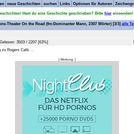
ten
neue Geschichten
suchen
Links
Optionen für Autoren
Zeichengr
eschichten! Hast du eine Geschichte geschrieben? Bitte
hier
einsenden!
ons-Theater On the Road
(fm:Dominanter Mann,
2307
Wörter) [3/3]
alle T
Gelesen: 3503 / 2207 [63%]
 zu Rogers Café....
[ Werbung: ]