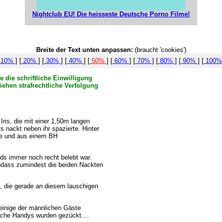
Nightclub EU! Die heisseste Deutsche Porno Filme!
Breite der Text unten anpassen:
(braucht 'cookies')
10%
] [
20%
] [
30%
] [
40%
] [
50%
] [
60%
] [
70%
] [
80%
] [
90%
] [
100
 die schriftliche Einwilligung
iehen strafrechtliche Verfolgung
Iris, die mit einer 1,50m langen
s nackt neben ihr spazierte. Hinter
use und aus einem BH
nds immer noch recht belebt war.
sodass zumindest die beiden Nackten
t, die gerade an diesem lauschigen
 einige der männlichen Gäste
liche Handys wurden gezückt....