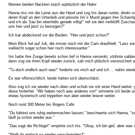
Meinen beiden Nackten stach urplötzlich der Hafer.
Hanna riss mir die Leine aus der Hand und zog Iris daran runter, direkt v
deren Kopf an den Unterleib und presste Iris´s Mund gegen ihre Schamlip
und ich als Sau bin ebenfalls gerade rollig!" rief sie den verblüfft Zusc
uns hier und jetzt zu besorgen?"
Ich trat abdeckend vor die Beiden. "Hier und jetzt schon?"
Mein Blick fiel auf Juli, die immer noch mit der Cam draufhielt. "Lass sie
vielleicht sogar schon hier noch interessanter."
Iris hatte ihre Zunge bereits schon tief in Hanna versenkt, stöhnte sabb
dann zog sie ihren Kopf wieder zurück, sah mich plötzlich verunsichert a
"Tu doch endlich auch was!" forderte sie mich auf und ich ... nahm wied
Es war offensichtlich: beide hatten sich überschätzt.
Also zog ich sie wieder nach oben und schob sie mit einer Hand weiter, 
diese hinterher. "Wir haben noch was anderes vor!" erinnerte ich beide u
etwas hysterisch und trippelten nun aber wieder braver weiter.
Noch rund 300 Meter bis Rogers Café.
"Du hättest uns ruhig weitermachen lassen," beschwerte sich Hanna, "sc
läuft ja schon wieder aus."
"Das sagt die Richtige!" empörte sich Iris. "Okay, ich bin geil, aber was i
"Wollt ihr einfach so wieder verschwinden?"