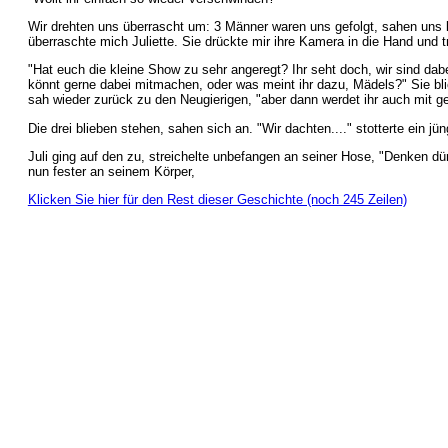
Wir drehten uns überrascht um: 3 Männer waren uns gefolgt, sahen uns l
überraschte mich Juliette. Sie drückte mir ihre Kamera in die Hand und t
"Hat euch die kleine Show zu sehr angeregt? Ihr seht doch, wir sind dabe
könnt gerne dabei mitmachen, oder was meint ihr dazu, Mädels?" Sie bli
sah wieder zurück zu den Neugierigen, "aber dann werdet ihr auch mit ge
Die drei blieben stehen, sahen sich an. "Wir dachten...." stotterte ein jün
Juli ging auf den zu, streichelte unbefangen an seiner Hose, "Denken dürft
nun fester an seinem Körper,
Klicken Sie hier für den Rest dieser Geschichte (noch 245 Zeilen)