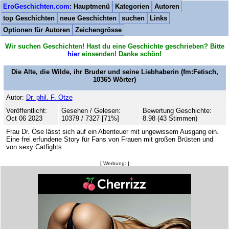
EroGeschichten.com
: Hauptmenü
Kategorien
Autoren
top Geschichten
neue Geschichten
suchen
Links
Optionen für Autoren
Zeichengrösse
Wir suchen Geschichten! Hast du eine Geschichte geschrieben? Bitte
hier
einsenden! Danke schön!
Die Alte, die Wilde, ihr Bruder und seine Liebhaberin
(fm:Fetisch,
10365
Wörter)
Autor:
Dr. phil. F. Otze
Veröffentlicht:
Gesehen / Gelesen:
Bewertung Geschichte:
Oct 06 2023
10379 / 7327 [71%]
8.98 (43 Stimmen)
Frau Dr. Öse lässt sich auf ein Abenteuer mit ungewissem Ausgang ein.
Eine frei erfundene Story für Fans von Frauen mit großen Brüsten und
von sexy Catfights.
[ Werbung: ]