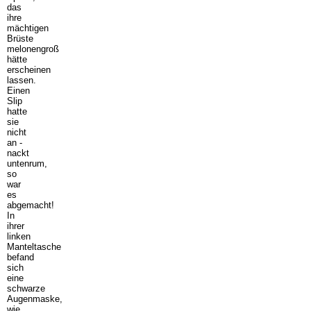
das
ihre
mächtigen
Brüste
melonengroß
hätte
erscheinen
lassen.
Einen
Slip
hatte
sie
nicht
an -
nackt
untenrum,
so
war
es
abgemacht!
In
ihrer
linken
Manteltasche
befand
sich
eine
schwarze
Augenmaske,
wie