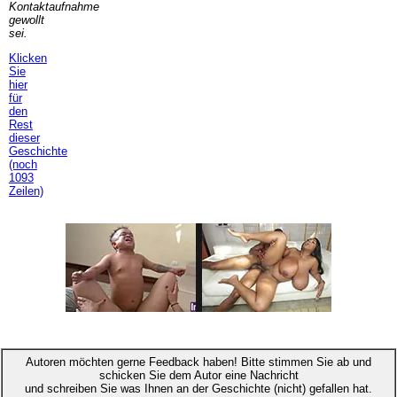
Kontaktaufnahme
gewollt
sei.
Klicken
Sie
hier
für
den
Rest
dieser
Geschichte
(noch
1093
Zeilen)
Autoren möchten gerne Feedback haben! Bitte stimmen Sie ab und
schicken Sie dem Autor eine Nachricht
und schreiben Sie was Ihnen an der Geschichte (nicht) gefallen hat.