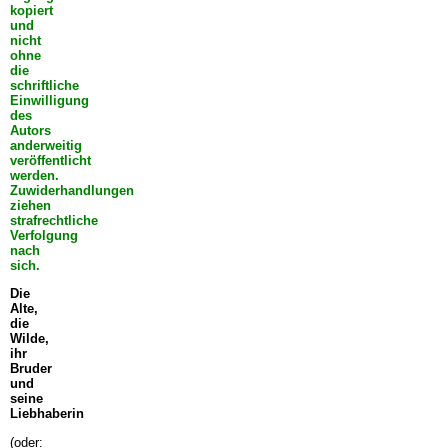
kopiert
und
nicht
ohne
die
schriftliche
Einwilligung
des
Autors
anderweitig
veröffentlicht
werden.
Zuwiderhandlungen
ziehen
strafrechtliche
Verfolgung
nach
sich.
Die
Alte,
die
Wilde,
ihr
Bruder
und
seine
Liebhaberin
(oder: