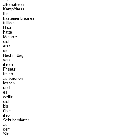
alternativen
Kampfdress.
Ihr
kastanienbraunes
fülliges
Haar
hatte
Melanie
sich
erst
am
Nachmittag
von
ihrem
Friseur
frisch
aufbereiten
lassen
und
es
wellte
sich
bis
über
ihre
Schulterblätter
auf
dem
Stoff