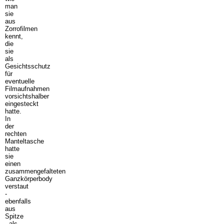
man
sie
aus
Zorrofilmen
kennt,
die
sie
als
Gesichtsschutz
für
eventuelle
Filmaufnahmen
vorsichtshalber
eingesteckt
hatte.
In
der
rechten
Manteltasche
hatte
sie
einen
zusammengefalteten
Ganzkörperbody
verstaut
-
ebenfalls
aus
Spitze
- als