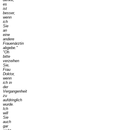
es
ist
besser,
wenn
ich
Sie
an
eine
andere
Frauenärztin
abgebe."
"Oh
bitte
verzeihen
Sie,
Frau
Doktor,
wenn
ich in
der
Vergangenheit
zu
aufdringlich
wurde.
Ich
will
Sie
auch
gar