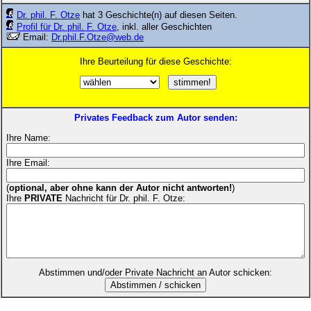
Dr. phil. F. Otze
hat 3 Geschichte(n) auf diesen Seiten.
Profil für Dr. phil. F. Otze
, inkl. aller Geschichten
Email:
Dr.phil.F.Otze@web.de
Ihre Beurteilung für diese Geschichte:
Privates Feedback zum Autor senden:
Ihre Name:
Ihre Email:
(
optional, aber ohne kann der Autor nicht antworten!
)
Ihre
PRIVATE
Nachricht für Dr. phil. F. Otze:
Abstimmen und/oder Private Nachricht an Autor schicken: