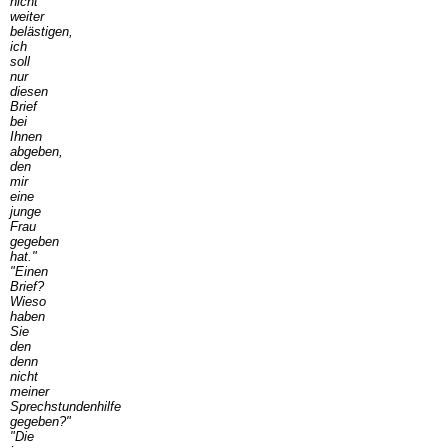
nicht
weiter
belästigen,
ich
soll
nur
diesen
Brief
bei
Ihnen
abgeben,
den
mir
eine
junge
Frau
gegeben
hat."
"Einen
Brief?
Wieso
haben
Sie
den
denn
nicht
meiner
Sprechstundenhilfe
gegeben?"
"Die