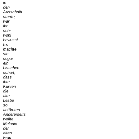
in
den
Ausschnitt
starrte,
war
ihr
sehr
wohl
bewusst.
Es
machte
sie
sogar
ein
bisschen
scharf,
dass
ihre
Kurven
die
alte
Lesbe
so
antörnten.
Andererseits
wollte
Melanie
der
alten
Frau