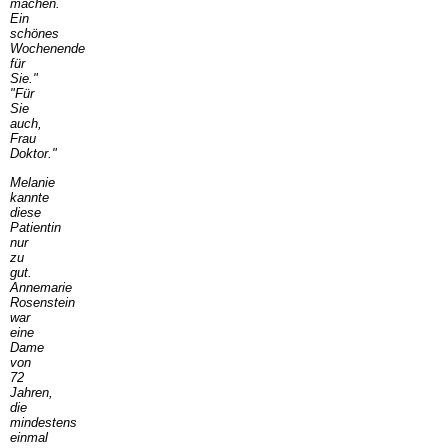
machen.
Ein
schönes
Wochenende
für
Sie."
"Für
Sie
auch,
Frau
Doktor."
Melanie
kannte
diese
Patientin
nur
zu
gut.
Annemarie
Rosenstein
war
eine
Dame
von
72
Jahren,
die
mindestens
einmal