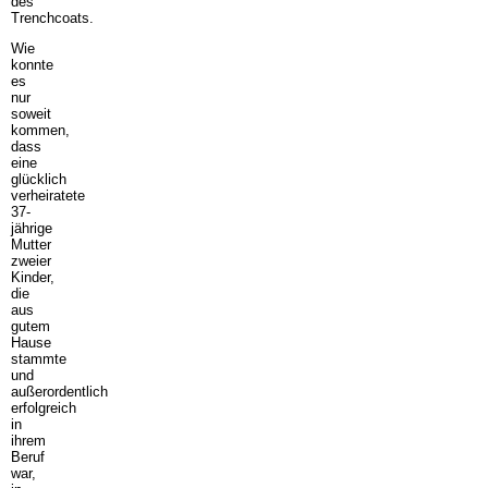
des
Trenchcoats.
Wie
konnte
es
nur
soweit
kommen,
dass
eine
glücklich
verheiratete
37-
jährige
Mutter
zweier
Kinder,
die
aus
gutem
Hause
stammte
und
außerordentlich
erfolgreich
in
ihrem
Beruf
war,