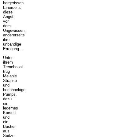
hergerissen.
Einerseits
diese
Angst
vor
dem
Ungewissen,
andererseits
ihre
unbändige
Erregung....
Unter
ihrem
Trenchcoat
trug
Melanie
Strapse
und
hochhackige
Pumps,
dazu
ein
ledernes
Korsett
und
ein
Bustier
aus
Spitze,