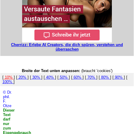
Cherrizz: Erlebe AI Creators, die dich spüren, verstehen und
überraschen
Breite der Text unten anpassen:
(braucht 'cookies')
[
10%
] [
20%
] [
30%
] [
40%
] [
50%
] [
60%
] [
70%
] [
80%
] [
90%
] [
100%
]
© Dr.
phil.
F.
Otze
Dieser
Text
darf
nur
zum
Eigengebrauch