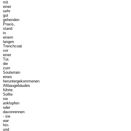
mit
einer
sehr
gut
gehenden
Praxis,
stand
in
einem
langen
Trenchcoat
vor
einer
Tür,
die
zum
Souterrain
eines
heruntergekommenen
Altbaugebäudes
führte.
Sollte
sie
anklopfen
oder
davonrennen
- sie
war
hin-
und