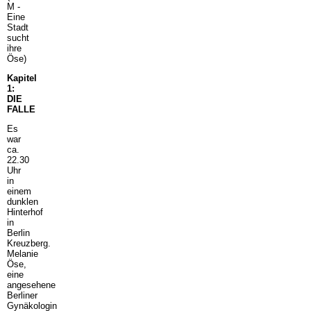
M -
Eine
Stadt
sucht
ihre
Öse)
Kapitel
1:
DIE
FALLE
Es
war
ca.
22.30
Uhr
in
einem
dunklen
Hinterhof
in
Berlin
Kreuzberg.
Melanie
Öse,
eine
angesehene
Berliner
Gynäkologin