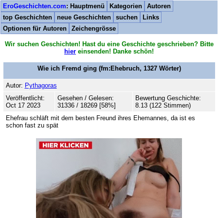
EroGeschichten.com
: Hauptmenü
Kategorien
Autoren
top Geschichten
neue Geschichten
suchen
Links
Optionen für Autoren
Zeichengrösse
Wir suchen Geschichten! Hast du eine Geschichte geschrieben? Bitte
hier
einsenden! Danke schön!
Wie ich Fremd ging
(fm:Ehebruch,
1327
Wörter)
Autor:
Pythagoras
Veröffentlicht:
Gesehen / Gelesen:
Bewertung Geschichte:
Oct 17 2023
31336 / 18269 [58%]
8.13 (122 Stimmen)
Ehefrau schläft mit dem besten Freund ihres Ehemannes, da ist es
schon fast zu spät