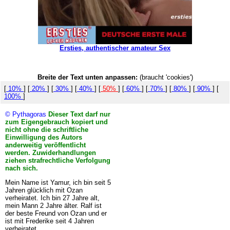
Ersties, authentischer amateur Sex
Breite der Text unten anpassen:
(braucht 'cookies')
[
10%
] [
20%
] [
30%
] [
40%
] [
50%
] [
60%
] [
70%
] [
80%
] [
90%
] [
100%
]
© Pythagoras
Dieser Text darf nur
zum Eigengebrauch kopiert und
nicht ohne die schriftliche
Einwilligung des Autors
anderweitig veröffentlicht
werden. Zuwiderhandlungen
ziehen strafrechtliche Verfolgung
nach sich.
Mein Name ist Yamur, ich bin seit 5
Jahren glücklich mit Ozan
verheiratet. Ich bin 27 Jahre alt,
mein Mann 2 Jahre älter. Ralf ist
der beste Freund von Ozan und er
ist mit Frederike seit 4 Jahren
verheiratet.