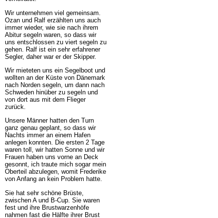
Wir unternehmen viel gemeinsam.
Ozan und Ralf erzählten uns auch
immer wieder, wie sie nach ihrem
Abitur segeln waren, so dass wir
uns entschlossen zu viert segeln zu
gehen. Ralf ist ein sehr erfahrener
Segler, daher war er der Skipper.
Wir mieteten uns ein Segelboot und
wollten an der Küste von Dänemark
nach Norden segeln, um dann nach
Schweden hinüber zu segeln und
von dort aus mit dem Flieger
zurück.
Unsere Männer hatten den Turn
ganz genau geplant, so dass wir
Nachts immer an einem Hafen
anlegen konnten. Die ersten 2 Tage
waren toll, wir hatten Sonne und wir
Frauen haben uns vorne an Deck
gesonnt, ich traute mich sogar mein
Oberteil abzulegen, womit Frederike
von Anfang an kein Problem hatte.
Sie hat sehr schöne Brüste,
zwischen A und B-Cup. Sie waren
fest und ihre Brustwarzenhöfe
nahmen fast die Hälfte ihrer Brust