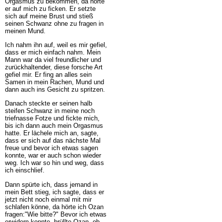
Orgasmus zu bekommen, da hörte
er auf mich zu ficken. Er setzte
sich auf meine Brust und stieß
seinen Schwanz ohne zu fragen in
meinen Mund.
Ich nahm ihn auf, weil es mir gefiel,
dass er mich einfach nahm. Mein
Mann war da viel freundlicher und
zurückhaltender, diese forsche Art
gefiel mir. Er fing an alles sein
Samen in mein Rachen, Mund und
dann auch ins Gesicht zu spritzen.
Danach steckte er seinen halb
steifen Schwanz in meine noch
triefnasse Fotze und fickte mich,
bis ich dann auch mein Orgasmus
hatte. Er lächele mich an, sagte,
dass er sich auf das nächste Mal
freue und bevor ich etwas sagen
konnte, war er auch schon wieder
weg. Ich war so hin und weg, dass
ich einschlief.
Dann spürte ich, dass jemand in
mein Bett stieg, ich sagte, dass er
jetzt nicht noch einmal mit mir
schlafen könne, da hörte ich Ozan
fragen:"Wie bitte?" Bevor ich etwas
erwidern konnte, brüllte Ozan, ob