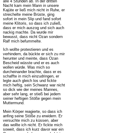
alle 4 Stunden ab. In der dritten
Nacht kam mein Mann in unsere
Kajüte er ließ mich nicht in Ruhe, er
streichelte meine Brüste, ging
sofort in mein Slip und fand sofort
meine Klitoris, so dass ich zuließ,
dass er mich auszog und sich auch
nackig machte. Da wurde mir
bewusst, dass nicht Ozan sondern
Ralf mich befummelte.
Ich wollte protestieren und es
verhindern, da bückte er sich zu mir
herunter und meinte, dass Ozan
Bescheid wüsste und er es auch
wollen würde. Was mich so
durcheinander brachte, dass er es
schaffte in mich einzudringen, er
legte auch gleich los und fickte
mich heftig, sein Schwanz war nicht
so dick wie der meines Mannes,
aber sehr lang, er stieß bei jedem
seiner heftigen Stöße gegen mein
Muttermund.
Mein Körper reagierte, so dass ich
anfing seine Stöße zu erwidern. Er
versuchte mich zu küssen, aber
das wollte ich nicht. Er fickte mich
soweit, dass ich kurz davor war ein