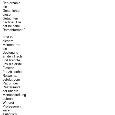
"Ich erzähle
die
Geschichte
dieser
Gutachten
nachher. Die
hat beinahe
Romanformat."
Just in
diesem
Moment trat
die
Bedienung
an den Tisch
und brachte
uns die erste
Flasche
französischen
Rotweins,
gefolgt vom
Patron der
Restaurants,
der unsere
Menübestellung
aufnahm.
Wir drei
Professoren
waren
eigentlich