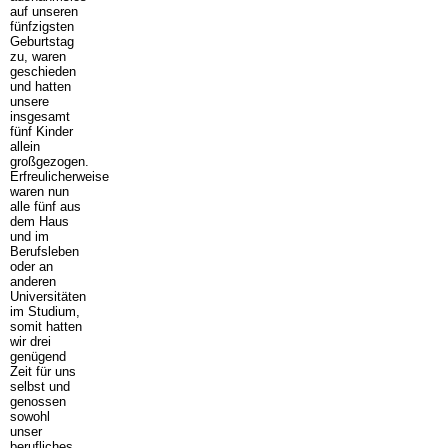
auf unseren
fünfzigsten
Geburtstag
zu, waren
geschieden
und hatten
unsere
insgesamt
fünf Kinder
allein
großgezogen.
Erfreulicherweise
waren nun
alle fünf aus
dem Haus
und im
Berufsleben
oder an
anderen
Universitäten
im Studium,
somit hatten
wir drei
genügend
Zeit für uns
selbst und
genossen
sowohl
unser
berufliches