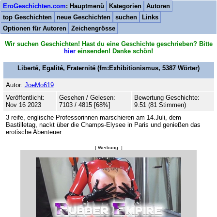
EroGeschichten.com
: Hauptmenü
Kategorien
Autoren
top Geschichten
neue Geschichten
suchen
Links
Optionen für Autoren
Zeichengrösse
Wir suchen Geschichten! Hast du eine Geschichte geschrieben? Bitte
hier
einsenden! Danke schön!
Liberté, Egalité, Fraternité
(fm:Exhibitionismus,
5387
Wörter)
Autor:
JoeMo619
Veröffentlicht:
Gesehen / Gelesen:
Bewertung Geschichte:
Nov 16 2023
7103 / 4815 [68%]
9.51 (81 Stimmen)
3 reife, englische Professorinnen marschieren am 14.Juli, dem
Bastilletag, nackt über die Champs-Elysee in Paris und genießen das
erotische Abenteuer
[ Werbung: ]