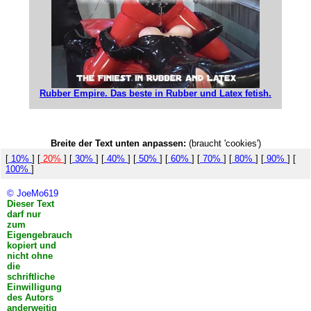
Rubber Empire. Das beste in Rubber und Latex fetish.
Breite der Text unten anpassen:
(braucht 'cookies')
[
10%
] [
20%
] [
30%
] [
40%
] [
50%
] [
60%
] [
70%
] [
80%
] [
90%
] [
100%
]
© JoeMo619
Dieser Text
darf nur
zum
Eigengebrauch
kopiert und
nicht ohne
die
schriftliche
Einwilligung
des Autors
anderweitig