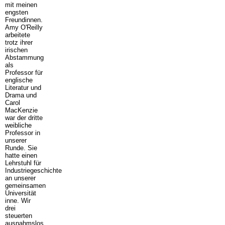
mit meinen
engsten
Freundinnen.
Amy O'Reilly
arbeitete
trotz ihrer
irischen
Abstammung
als
Professor für
englische
Literatur und
Drama und
Carol
MacKenzie
war der dritte
weibliche
Professor in
unserer
Runde. Sie
hatte einen
Lehrstuhl für
Industriegeschichte
an unserer
gemeinsamen
Universität
inne. Wir
drei
steuerten
ausnahmslos