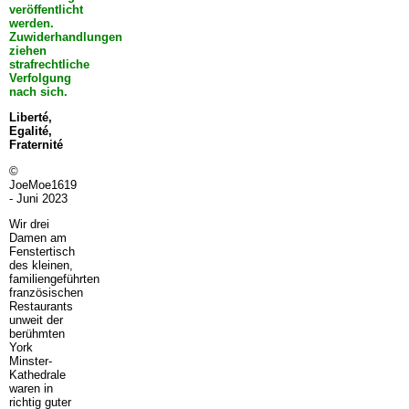
veröffentlicht
werden.
Zuwiderhandlungen
ziehen
strafrechtliche
Verfolgung
nach sich.
Liberté,
Egalité,
Fraternité
©
JoeMoe1619
- Juni 2023
Wir drei
Damen am
Fenstertisch
des kleinen,
familiengeführten
französischen
Restaurants
unweit der
berühmten
York
Minster-
Kathedrale
waren in
richtig guter