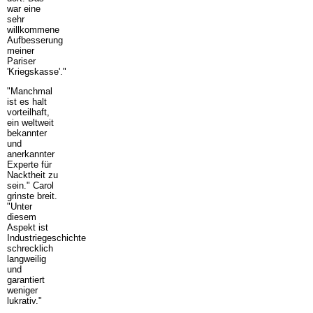
war eine
sehr
willkommene
Aufbesserung
meiner
Pariser
'Kriegskasse'."
"Manchmal
ist es halt
vorteilhaft,
ein weltweit
bekannter
und
anerkannter
Experte für
Nacktheit zu
sein." Carol
grinste breit.
"Unter
diesem
Aspekt ist
Industriegeschichte
schrecklich
langweilig
und
garantiert
weniger
lukrativ."