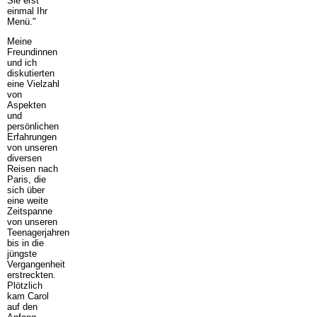
Sie erst
einmal Ihr
Menü."
Meine
Freundinnen
und ich
diskutierten
eine Vielzahl
von
Aspekten
und
persönlichen
Erfahrungen
von unseren
diversen
Reisen nach
Paris, die
sich über
eine weite
Zeitspanne
von unseren
Teenagerjahren
bis in die
jüngste
Vergangenheit
erstreckten.
Plötzlich
kam Carol
auf den