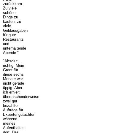
zurückkam.
Zu viele
schöne
Dinge zu
kaufen, zu
viele
Geldausgaben
für gute
Restaurants
und
unterhaltende
Abende."
"Absolut
richtig. Mein
Grant für
diese sechs
Monate war
nicht gerade
üppig. Aber
ich erhielt
überraschenderweise
zwei gut
bezahlte
Aufträge für
Expertengutachten
während
meines
Aufenthaltes
dort. Das