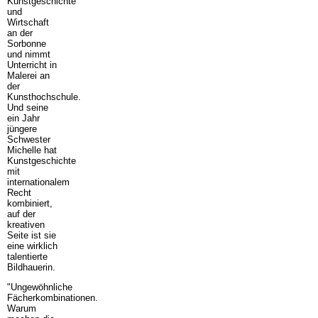
Kunstgeschichte
und
Wirtschaft
an der
Sorbonne
und nimmt
Unterricht in
Malerei an
der
Kunsthochschule.
Und seine
ein Jahr
jüngere
Schwester
Michelle hat
Kunstgeschichte
mit
internationalem
Recht
kombiniert,
auf der
kreativen
Seite ist sie
eine wirklich
talentierte
Bildhauerin.
"Ungewöhnliche
Fächerkombinationen.
Warum