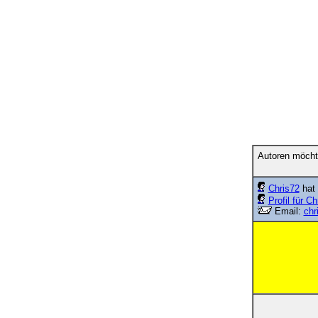
Autoren möcht
Chris72
hat 
Profil für Ch
Email:
chr