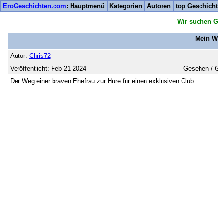
EroGeschichten.com
: Hauptmenü
Kategorien
Autoren
top Geschich
Wir suchen G
Mein We
Autor:
Chris72
Veröffentlicht: Feb 21 2024
Gesehen / G
Der Weg einer braven Ehefrau zur Hure für einen exklusiven Club