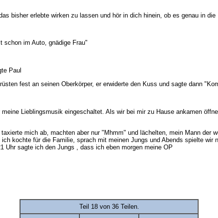
s bisher erlebte wirken zu lassen und hör in dich hinein, ob es genau in die 
t schon im Auto, gnädige Frau"
gte Paul
Brüsten fest an seinen Oberkörper, er erwiderte den Kuss und sagte dann "K
 meine Lieblingsmusik eingeschaltet. Als wir bei mir zu Hause ankamen öffnete
 taxierte mich ab, machten aber nur "Mhmm" und lächelten, mein Mann der we
g, ich kochte für die Familie, sprach mit meinen Jungs und Abends spielte wir
 21 Uhr sagte ich den Jungs , dass ich eben morgen meine OP
Teil 18 von 36 Teilen.