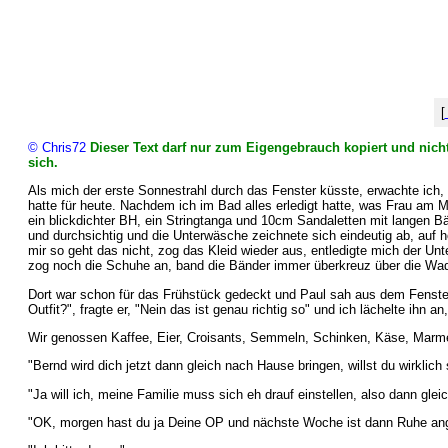
[
© Chris72
Dieser Text darf nur zum Eigengebrauch kopiert und nicht
sich.
Als mich der erste Sonnestrahl durch das Fenster küsste, erwachte ich
hatte für heute. Nachdem ich im Bad alles erledigt hatte, was Frau am M
ein blickdichter BH, ein Stringtanga und 10cm Sandaletten mit langen B
und durchsichtig und die Unterwäsche zeichnete sich eindeutig ab, auf 
mir so geht das nicht, zog das Kleid wieder aus, entledigte mich der Unt
zog noch die Schuhe an, band die Bänder immer überkreuz über die 
Dort war schon für das Frühstück gedeckt und Paul sah aus dem Fenster,
Outfit?", fragte er, "Nein das ist genau richtig so" und ich lächelte ihn 
Wir genossen Kaffee, Eier, Croisants, Semmeln, Schinken, Käse, Marmela
"Bernd wird dich jetzt dann gleich nach Hause bringen, willst du wirklich
"Ja will ich, meine Familie muss sich eh drauf einstellen, also dann gle
"OK, morgen hast du ja Deine OP und nächste Woche ist dann Ruhe ange