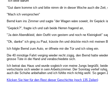
"Ich bitte darum"
"Gut dann komme ich und bitte nimm dir in dieser Woche auch die Zeit, da
"Mach ich versprochen"
Bernd kam ins Zimmer und sagte "der Wagen wäre soweit, ihr Gepäck is
"Gepäck?", fragte ich und sah beide Herren fragend an,
"Ja dein Abendkleid, dein Outfit von gestern und noch ne Kleinigkeit" sa
"Ok, danke" ich ging zu Paul, küsste ihn und drückte mich mit meinen 
Ich folgte Bernd zum Auto, er öffnete mir die Tür und ich stieg ein.
Die 40 minütige Fahrt verging wieder recht zügig, den Bernd hatte wieder
grosse Tüte in die Hand und verabschiedete sich.
Ich betrat das Haus und wurde sogleich von meine Jungs begrüßt, beide
vertschüste sich wieder in sein Arbeitszimmer. Der Sonntag verlief ruhi
auch die Schuhe anbehalten und ich fühlte mich richtig wohl. So gegen
Klicken Sie hier für den Rest dieser Geschichte (noch 135 Zeilen)