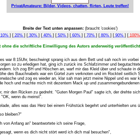
PrivatAmateure: Bilder, Videos, chatten, flirten, Leute treffen!
Breite der Text unten anpassen:
(braucht 'cookies')
10%
] [
20%
] [
30%
] [
40%
] [
50%
] [
60%
] [
70%
] [
80%
] [
90%
] [
100
 ohne die schriftliche Einwilligung des Autors anderweitig veröffentlic
, es war 8:15Uhr, beschwingt sprang ich aus dem Bett und sah noch im vorbei
orgen so zu erledigen hat, ging ich zurück ins Schlafzimmer und begutachtete
ändern. Ich zog BH und Höschen an, warf mir das Kleid über und schaute in d
höhe des Bauchnabels war ein Gürtel zum verknoten und im Rockteil seitlich 
erwäsche und zog es wieder an, klar sah man jetzt meine Nippel und es war kla
Wade hoch und machte mich mit dezentem Mack up und zusammengebundenen 
 mir den Rücken zu gedreht. "Guten Morgen Paul" sagte ich, der drehte sich 
an, "OK, wenn du meinst".
de, alles was das Herz bei einem Frühstück begehrt und unterhielten uns über
 so bleiben?"
ich von Anfang an" beantwortete ich seine Frage,
sagt, wenn es dich nicht stört werd ich dich mal besuchen",