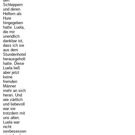
den
Schleppern
und deren
Helfern als
Hure
hingegeben
hatte. Luela,
die mir
unendlich
dankbar ist,
dass ich sie
aus dem
Stundenhotel
herausgeholt
hatte. Diese
Luela ließ
aber jetzt
keine
fremden
Männer
mehr an sich
heran. Und
wie zärtlich
und liebevoll
war sie
trotzdem mit
uns allen.
Luela war
nicht
sexbesessen