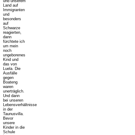
und unserem
Land auf
Immigranten
und
besonders
auf
Schwarze
reagierten,
dann
fürchtete ich
um mein
noch
ungeborenes
Kind und
das von
Luela. Die
Ausfälle
gegen
Boateng
waren
unerträglich.
Und dann
bei unseren
Lebensverhältnisse
in der
Taunusvilla.
Bevor
unsere
Kinder in die
Schule