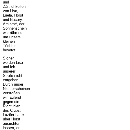
und
Zärtlichkeiten
von Lisa,
Luela, Horst
und Bacary.
Amlamé, der
Sonnenschein
war rührend
um unsere
kleinen
Töchter
besorgt.
Sicher
werden Lisa
und ich
unserer
Strafe nicht
entgehen.
Durch unser
Nichterscheinen
verstoßen
wir laufend
gegen die
Richtlinien
des Clubs.
Luzifer hatte
über Horst
ausrichten
lassen, er