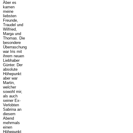
Aber es
kamen
meine
liebsten
Freunde,
Traudel und
Wilfried,
Marga und
Thomas. Die
besondere
Überraschung
war Iris mit
ihrem neuen
Liebhaber
Günter. Der
absolute
Höhepunkt
aber war
Martin,
welcher
sowohl mir,
als auch
seiner Ex-
Verlobten
Sabrina an
diesem
Abend
mehrmals
einen
Höhepunkt