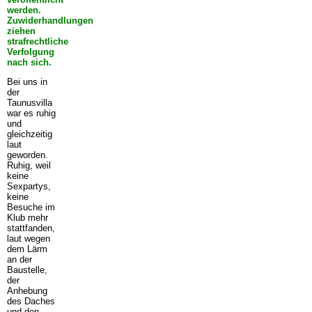
werden.
Zuwiderhandlungen
ziehen
strafrechtliche
Verfolgung
nach sich.
Bei uns in
der
Taunusvilla
war es ruhig
und
gleichzeitig
laut
geworden.
Ruhig, weil
keine
Sexpartys,
keine
Besuche im
Klub mehr
stattfanden,
laut wegen
dem Lärm
an der
Baustelle,
der
Anhebung
des Daches
und den