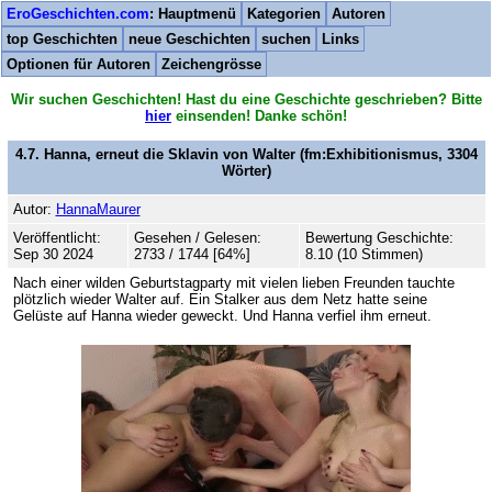
EroGeschichten.com
: Hauptmenü
Kategorien
Autoren
top Geschichten
neue Geschichten
suchen
Links
Optionen für Autoren
Zeichengrösse
Wir suchen Geschichten! Hast du eine Geschichte geschrieben? Bitte
hier
einsenden! Danke schön!
4.7. Hanna, erneut die Sklavin von Walter
(fm:Exhibitionismus,
3304
Wörter)
Autor:
HannaMaurer
Veröffentlicht:
Gesehen / Gelesen:
Bewertung Geschichte:
Sep 30 2024
2733 / 1744 [64%]
8.10 (10 Stimmen)
Nach einer wilden Geburtstagparty mit vielen lieben Freunden tauchte
plötzlich wieder Walter auf. Ein Stalker aus dem Netz hatte seine
Gelüste auf Hanna wieder geweckt. Und Hanna verfiel ihm erneut.