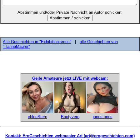
Abstimmen und/oder Private Nachricht an Autor schicken:
Alle Geschichten in "Exhibitionismus"
|
alle Geschichten von
"HannaMaurer"
Geile Amateure jetzt LIVE mit webcam:
chloeStern
Bootyvero
janestones
Kontakt: EroGeschichten webmaster Art (art@erogeschichten.com)