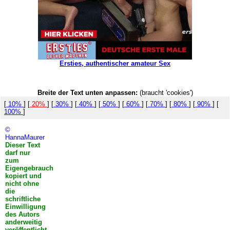
Ersties, authentischer amateur Sex
Breite der Text unten anpassen:
(braucht 'cookies')
[
10%
] [
20%
] [
30%
] [
40%
] [
50%
] [
60%
] [
70%
] [
80%
] [
90%
] [
100%
]
©
HannaMaurer
Dieser Text
darf nur
zum
Eigengebrauch
kopiert und
nicht ohne
die
schriftliche
Einwilligung
des Autors
anderweitig
veröffentlicht