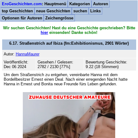
EroGeschichten.com
: Hauptmenü
Kategorien
Autoren
top Geschichten
neue Geschichten
suchen
Links
Optionen für Autoren
Zeichengrösse
Wir suchen Geschichten! Hast du eine Geschichte geschrieben? Bitte
hier
einsenden! Danke schön!
6.17. Straßenstrich auf Ibiza
(fm:Exhibitionismus,
2901
Wörter)
Autor:
HannaMaurer
Veröffentlicht:
Gesehen / Gelesen:
Bewertung Geschichte:
Dec 06 2024
2782 / 2130 [77%]
9.22 (18 Stimmen)
Um dem Straßenstrich zu entgehen, vereinbarte Hanna mit dem
Bordellbesitzer Ernest einen Deal. Nach einer erregenden Nacht hatte
Hanna in Ernest und Bonita neue Freunde fürs Leben gefunden.