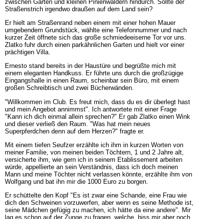
zwischen Gärten und kleinen Pinienwäldern hindurch. Sollte der
Straßenstrich irgendwo draußen auf dem Land sein?
Er hielt am Straßenrand neben einem mit einer hohen Mauer
umgebendem Grundstück, wählte eine Telefonnummer und nach
kurzer Zeit öffnete sich das große schmiedeeiserne Tor vor uns.
Zlatko fuhr durch einen parkähnlichen Garten und hielt vor einer
prächtigen Villa.
Ernesto stand bereits in der Haustüre und begrüßte mich mit
einem eleganten Handkuss. Er führte uns durch die großzügige
Eingangshalle in einen Raum, scheinbar sein Büro, mit einem
großen Schreibtisch und zwei Bücherwänden.
"Willkommen im Club. Es freut mich, dass du es dir überlegt hast
und mein Angebot annimmst". Ich antwortete mit einer Frage
"Kann ich dich einmal allein sprechen?" Er gab Zlatko einen Wink
und dieser verließ den Raum. "Was hat mein neues
Superpferdchen denn auf dem Herzen?" fragte er.
Mit einem tiefen Seufzer erzählte ich ihm in kurzen Worten von
meiner Familie, von meinen beiden Töchtern, 1 und 2 Jahre alt,
versicherte ihm, wie gern ich in seinem Etablissement arbeiten
würde, appellierte an sein Verständnis, dass ich doch meinen
Mann und meine Töchter nicht verlassen könnte, erzählte ihm von
Wolfgang und bat ihn mir die 1000 Euro zu borgen.
Er schüttelte den Kopf "Es ist zwar eine Schande, eine Frau wie
dich den Schweinen vorzuwerfen, aber wenn es seine Methode ist,
seine Mädchen gefügig zu machen, ich hätte da eine andere". Mir
lag es schon auf der Zunge zu fragen, welche, biss mir aber noch