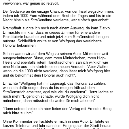
verwöhnen, war genau so reizvoll.
Der Gedanke an die einzige Chance, von der Insel wegzukommen,
indem ich 1000 Euro während dem Rest des Tages und bis in die
Nacht hinein als Straßendirne verdiente, war einfach grauenhaft.
Krampfhaft suchte ich noch nach einem Ausweg, da kam Zlatko.
Er machte mir klar, dass er dieses Zimmer für eine andere
Prostituierte brauchte und mich jetzt zum Straßenstrich bringen
müsste. Schließlich wollte er von Wolfgang das vereinbarte
Honorar bekommen.
Schon waren wir auf dem Weg zu seinem Auto. Mit meiner weit
ausgeschnittenen Bluse, dem roten Miniröckchen, roten High-
Heels und ebenfalls rotem Handtäschchen, sah ich wirklich wie
eine Nutte aus. Ich startete einen neuen Versuch. "Aber Zlatko,
wenn ich die 1000 nicht verdiene, dann lässt mich Wolfgang hier
und du bekommst dein Honorar auch nicht".
Er lachte "Wolfgang hat mir zugesagt, das Honorar zu zahlen,
wenn ich dafür sorge, dass du bis morgen früh auf dem
Straßenstrich arbeitest, egal wie viel du verdienst". Jetzt lachte er
noch mehr "Eigentlich schade, würde Wolfgang dich nicht
mitnehmen, dann müsstest du weiter für mich arbeiten".
"Dann unterschreibe ich aber lieber den Vertag mit Ernesto. Bring
mich bitte zu ihm".
Ohne Kommentar verfrachtete er mich in sein Auto. Er führte ein
kurzes Telefonat und fuhr dann los. Es ging aus der Stadt heraus,