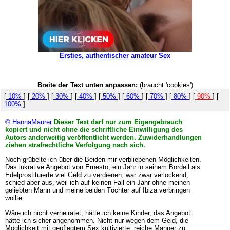
Ersties, authentischer amateur Sex
Breite der Text unten anpassen:
(braucht 'cookies')
[
10%
] [
20%
] [
30%
] [
40%
] [
50%
] [
60%
] [
70%
] [
80%
] [
90%
] [
100%
]
© HannaMaurer
Dieser Text darf nur zum Eigengebrauch
kopiert und nicht ohne die schriftliche Einwilligung des
Autors anderweitig veröffentlicht werden. Zuwiderhandlungen
ziehen strafrechtliche Verfolgung nach sich.
Noch grübelte ich über die Beiden mir verbliebenen Möglichkeiten.
Das lukrative Angebot von Ernesto, ein Jahr in seinem Bordell als
Edelprostituierte viel Geld zu verdienen, war zwar verlockend,
schied aber aus, weil ich auf keinen Fall ein Jahr ohne meinen
geliebten Mann und meine beiden Töchter auf Ibiza verbringen
wollte.
Wäre ich nicht verheiratet, hätte ich keine Kinder, das Angebot
hätte ich sicher angenommen. Nicht nur wegen dem Geld, die
Möglichkeit mit gepflegtem Sex kultivierte, reiche Männer zu