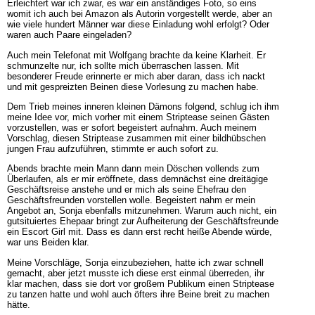
Erleichtert war ich zwar, es war ein anständiges Foto, so eins
womit ich auch bei Amazon als Autorin vorgestellt werde, aber an
wie viele hundert Männer war diese Einladung wohl erfolgt? Oder
waren auch Paare eingeladen?
Auch mein Telefonat mit Wolfgang brachte da keine Klarheit. Er
schmunzelte nur, ich sollte mich überraschen lassen. Mit
besonderer Freude erinnerte er mich aber daran, dass ich nackt
und mit gespreizten Beinen diese Vorlesung zu machen habe.
Dem Trieb meines inneren kleinen Dämons folgend, schlug ich ihm
meine Idee vor, mich vorher mit einem Striptease seinen Gästen
vorzustellen, was er sofort begeistert aufnahm. Auch meinem
Vorschlag, diesen Striptease zusammen mit einer bildhübschen
jungen Frau aufzuführen, stimmte er auch sofort zu.
Abends brachte mein Mann dann mein Döschen vollends zum
Überlaufen, als er mir eröffnete, dass demnächst eine dreitägige
Geschäftsreise anstehe und er mich als seine Ehefrau den
Geschäftsfreunden vorstellen wolle. Begeistert nahm er mein
Angebot an, Sonja ebenfalls mitzunehmen. Warum auch nicht, ein
gutsituiertes Ehepaar bringt zur Aufheiterung der Geschäftsfreunde
ein Escort Girl mit. Dass es dann erst recht heiße Abende würde,
war uns Beiden klar.
Meine Vorschläge, Sonja einzubeziehen, hatte ich zwar schnell
gemacht, aber jetzt musste ich diese erst einmal überreden, ihr
klar machen, dass sie dort vor großem Publikum einen Striptease
zu tanzen hatte und wohl auch öfters ihre Beine breit zu machen
hätte.