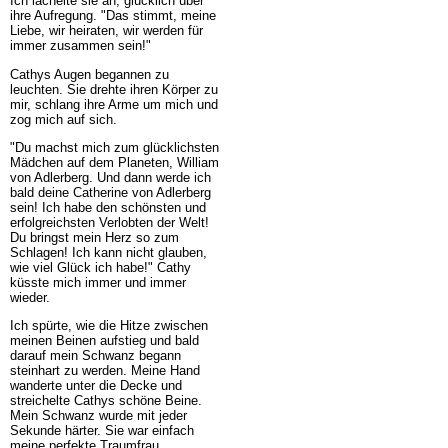
Ich lächelte sie an, glücklich über
ihre Aufregung. "Das stimmt, meine
Liebe, wir heiraten, wir werden für
immer zusammen sein!"
Cathys Augen begannen zu
leuchten. Sie drehte ihren Körper zu
mir, schlang ihre Arme um mich und
zog mich auf sich.
"Du machst mich zum glücklichsten
Mädchen auf dem Planeten, William
von Adlerberg. Und dann werde ich
bald deine Catherine von Adlerberg
sein! Ich habe den schönsten und
erfolgreichsten Verlobten der Welt!
Du bringst mein Herz so zum
Schlagen! Ich kann nicht glauben,
wie viel Glück ich habe!" Cathy
küsste mich immer und immer
wieder.
Ich spürte, wie die Hitze zwischen
meinen Beinen aufstieg und bald
darauf mein Schwanz begann
steinhart zu werden. Meine Hand
wanderte unter die Decke und
streichelte Cathys schöne Beine.
Mein Schwanz wurde mit jeder
Sekunde härter. Sie war einfach
meine perfekte Traumfrau.