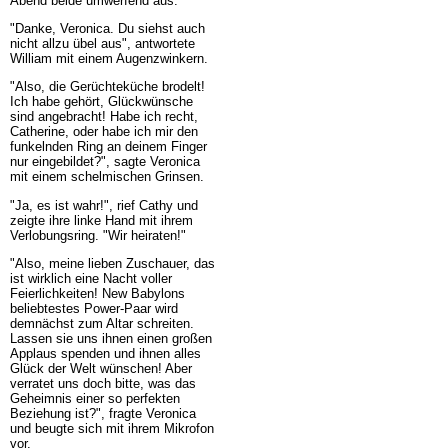
Abend beide umwerfend aus."
"Danke, Veronica. Du siehst auch
nicht allzu übel aus", antwortete
William mit einem Augenzwinkern.
"Also, die Gerüchteküche brodelt!
Ich habe gehört, Glückwünsche
sind angebracht! Habe ich recht,
Catherine, oder habe ich mir den
funkelnden Ring an deinem Finger
nur eingebildet?", sagte Veronica
mit einem schelmischen Grinsen.
"Ja, es ist wahr!", rief Cathy und
zeigte ihre linke Hand mit ihrem
Verlobungsring. "Wir heiraten!"
"Also, meine lieben Zuschauer, das
ist wirklich eine Nacht voller
Feierlichkeiten! New Babylons
beliebtestes Power-Paar wird
demnächst zum Altar schreiten.
Lassen sie uns ihnen einen großen
Applaus spenden und ihnen alles
Glück der Welt wünschen! Aber
verratet uns doch bitte, was das
Geheimnis einer so perfekten
Beziehung ist?", fragte Veronica
und beugte sich mit ihrem Mikrofon
vor.