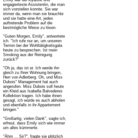
engagierteste Assistentin, die man
sich vorstellen konnte. Sie war
immer da, wenn man sie brauchte
und sie hatte eine Art, jedes
auftretende Problem auf die
bestmögliche Weise zu lösen.
"Guten Morgen, Emily", antwortete
ich. "Ich rufe nur an, um unseren
Termin bei der Wohltätigkeitsgala
heute zu besprechen. Ist mein
Smoking aus der Reinigung
zurück?"
"Oh ja, das ist er. Ich werde ihn
gleich zu Ihrer Wohnung bringen,
Herr von Adlerberg. Oh, und Miss
Dubois" Management hat auch
angerufen. Miss Dubois soll heute
ein Kleid aus Isabella Balvederes
Kollektion tragen. Ich habe ihnen
gesagt, ich würde es auch abholen
und ebenfalls in ihr Appartement
bringen."
"Großartig, vielen Dank", sagte ich,
erfreut, dass Emily sich wie immer
um alles kümmerte.
"Ähm ... Sir?", fragte sie plötzlich