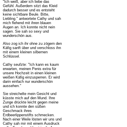
"Ich weiß, aber ich liebe das
Gefühl. Außerdem sitzt das Kleid
dadurch besser und es entsteht
keine sichtbare Beule. Bitte,
Liebling." antwortete Cathy und sah
mich flehend mit ihren blauen
Augen an. Ich konnte nicht nein
sagen. Sie sah so sexy und
wunderschön aus.
Also zog ich ihr ohne zu zögern den
Käfig sanft über und verschloss ihn
mit einem kleinen silbernen
Schlüssel.
Cathy seufzte: "Ich kann es kaum
erwarten, meinen Penis extra für
unsere Hochzeit in einen kleinen
weißen Käfig einzusperren. Er wird
darin einfach nur wunderschön
aussehen."
Sie streichelte mein Gesicht und
küsste mich auf den Mund. Ihre
Zunge drückte leicht gegen meine
und ich konnte den süßen
Geschmack ihres
Erdbeerlippenstifts schmecken.
Nach einer Weile lösten wir uns und
Cathy sah mir mit einem Ausdruck