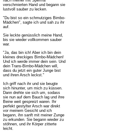
nach meiner mit Sperma
verschmierten Hand und begann sie
lustvoll sauber zu lecken.
"Du bist so ein schmutziges Bimbo-
Mädchen", sagte ich und sah zu ihr
auf.
Sie leckte genüsslich meine Hand,
bis sie wieder vollkommen sauber
war.
"Ja, das bin ich! Aber ich bin dein
kleines dreckiges Bimbo-Mädchen!
Und ich werde immer dein sein. Und
dein Trans-Bimbo-Mädchen will,
dass du jetzt ein guter Junge bist
und ihren Arsch leckst."
Ich griff nach ihr und sie beugte
sich hinunter, um mich zu küssen.
Dann drehte sie sich um, sodass
sie nun auf dem Bauch lag und ihre
Beine weit gespreizt waren. Ihr
perfekt gestylter Arsch war direkt
vor meinem Gesicht und ich
begann, ihn sanft mit meiner Zunge
zu erkunden. Sie begann wieder zu
stöhnen, und ihr Körper zitterte
leicht.