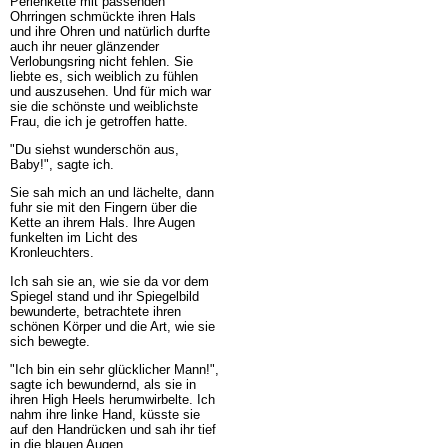
Perlenkette mit passenden
Ohrringen schmückte ihren Hals
und ihre Ohren und natürlich durfte
auch ihr neuer glänzender
Verlobungsring nicht fehlen. Sie
liebte es, sich weiblich zu fühlen
und auszusehen. Und für mich war
sie die schönste und weiblichste
Frau, die ich je getroffen hatte.
"Du siehst wunderschön aus,
Baby!", sagte ich.
Sie sah mich an und lächelte, dann
fuhr sie mit den Fingern über die
Kette an ihrem Hals. Ihre Augen
funkelten im Licht des
Kronleuchters.
Ich sah sie an, wie sie da vor dem
Spiegel stand und ihr Spiegelbild
bewunderte, betrachtete ihren
schönen Körper und die Art, wie sie
sich bewegte.
"Ich bin ein sehr glücklicher Mann!",
sagte ich bewundernd, als sie in
ihren High Heels herumwirbelte. Ich
nahm ihre linke Hand, küsste sie
auf den Handrücken und sah ihr tief
in die blauen Augen.