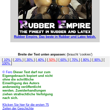
Rubber Empire. Das beste in Rubber und Latex fetish.
Breite der Text unten anpassen:
(braucht 'cookies')
[
10%
] [
20%
] [
30%
] [
40%
] [
50%
] [
60%
] [
70%
] [
80%
] [
90%
] [
100%
]
© Fero
Dieser Text darf nur zum
Eigengebrauch kopiert und nicht
ohne die schriftliche
Einwilligung des Autors
anderweitig veröffentlicht
werden. Zuwiderhandlungen
ziehen strafrechtliche Verfolgung
nach sich.
Klicken Sie hier für die ersten 75
Zeilen der Geschichte