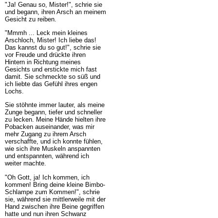
"Ja! Genau so, Mister!", schrie sie
und begann, ihren Arsch an meinem
Gesicht zu reiben.
"Mmmh ... Leck mein kleines
Arschloch, Mister! Ich liebe das!
Das kannst du so gut!", schrie sie
vor Freude und drückte ihren
Hintern in Richtung meines
Gesichts und erstickte mich fast
damit. Sie schmeckte so süß und
ich liebte das Gefühl ihres engen
Lochs.
Sie stöhnte immer lauter, als meine
Zunge begann, tiefer und schneller
zu lecken. Meine Hände hielten ihre
Pobacken auseinander, was mir
mehr Zugang zu ihrem Arsch
verschaffte, und ich konnte fühlen,
wie sich ihre Muskeln anspannten
und entspannten, während ich
weiter machte.
"Oh Gott, ja! Ich kommen, ich
kommen! Bring deine kleine Bimbo-
Schlampe zum Kommen!", schrie
sie, während sie mittlerweile mit der
Hand zwischen ihre Beine gegriffen
hatte und nun ihren Schwanz