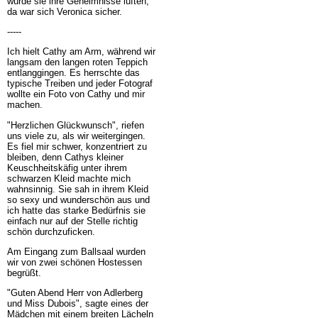
würde sie ihre Geheimnisse lüften,
da war sich Veronica sicher.
-----
Ich hielt Cathy am Arm, während wir
langsam den langen roten Teppich
entlanggingen. Es herrschte das
typische Treiben und jeder Fotograf
wollte ein Foto von Cathy und mir
machen.
"Herzlichen Glückwunsch", riefen
uns viele zu, als wir weitergingen.
Es fiel mir schwer, konzentriert zu
bleiben, denn Cathys kleiner
Keuschheitskäfig unter ihrem
schwarzen Kleid machte mich
wahnsinnig. Sie sah in ihrem Kleid
so sexy und wunderschön aus und
ich hatte das starke Bedürfnis sie
einfach nur auf der Stelle richtig
schön durchzuficken.
Am Eingang zum Ballsaal wurden
wir von zwei schönen Hostessen
begrüßt.
"Guten Abend Herr von Adlerberg
und Miss Dubois", sagte eines der
Mädchen mit einem breiten Lächeln