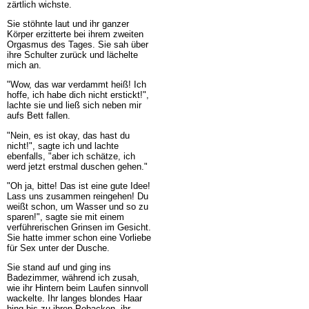
zärtlich wichste.
Sie stöhnte laut und ihr ganzer
Körper erzitterte bei ihrem zweiten
Orgasmus des Tages. Sie sah über
ihre Schulter zurück und lächelte
mich an.
"Wow, das war verdammt heiß! Ich
hoffe, ich habe dich nicht erstickt!",
lachte sie und ließ sich neben mir
aufs Bett fallen.
"Nein, es ist okay, das hast du
nicht!", sagte ich und lachte
ebenfalls, "aber ich schätze, ich
werd jetzt erstmal duschen gehen."
"Oh ja, bitte! Das ist eine gute Idee!
Lass uns zusammen reingehen! Du
weißt schon, um Wasser und so zu
sparen!", sagte sie mit einem
verführerischen Grinsen im Gesicht.
Sie hatte immer schon eine Vorliebe
für Sex unter der Dusche.
Sie stand auf und ging ins
Badezimmer, während ich zusah,
wie ihr Hintern beim Laufen sinnvoll
wackelte. Ihr langes blondes Haar
hing bis zu ihren Pobacken, ihr