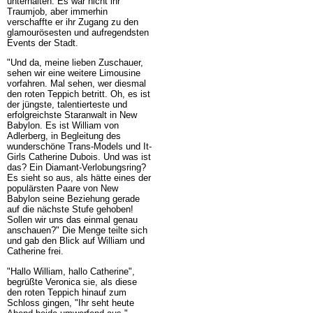
unterhalten. Es war nicht ihr
Traumjob, aber immerhin
verschaffte er ihr Zugang zu den
glamourösesten und aufregendsten
Events der Stadt.
"Und da, meine lieben Zuschauer,
sehen wir eine weitere Limousine
vorfahren. Mal sehen, wer diesmal
den roten Teppich betritt. Oh, es ist
der jüngste, talentierteste und
erfolgreichste Staranwalt in New
Babylon. Es ist William von
Adlerberg, in Begleitung des
wunderschöne Trans-Models und It-
Girls Catherine Dubois. Und was ist
das? Ein Diamant-Verlobungsring?
Es sieht so aus, als hätte eines der
populärsten Paare von New
Babylon seine Beziehung gerade
auf die nächste Stufe gehoben!
Sollen wir uns das einmal genau
anschauen?" Die Menge teilte sich
und gab den Blick auf William und
Catherine frei.
"Hallo William, hallo Catherine",
begrüßte Veronica sie, als diese
den roten Teppich hinauf zum
Schloss gingen, "Ihr seht heute