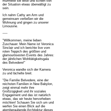
murmelte sie leise und schien von
der Situation etwas überwältigt zu
sein.
Ich nahm Cathy am Arm und
gemeinsam verließen wir die
Wohnung und gingen zu unserer
Limousine.
-----
"Willkommen, meine lieben
Zuschauer. Mein Name ist Veronica
Sinclair und ich berichte live vom
roten Teppich des größten und
glamourösesten Events des Jahres:
der jährlichen Wohltätigkeitsgala
des Belvedere!"
Veronica wandte sich der Kamera
zu und lächelte breit.
"Die Familie Belvedere, eine der
reichsten Familien in New Babylon,
zeigt einmal mehr ihre
Großzügigkeit und ihr soziales
Engagement und das ist natürlich
etwas, das wir heute hervorheben
möchten! Schauen Sie sich um und
werfen Sie einen Blick auf die
atemberaubende Architektur dieses