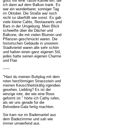
goss mir eine Tasse Kaffee ein, die
ich dann auf dem Balkon trank. Es
war ein wunderbarer, sonniger Tag
im Oktober. Die Straße war noch
nicht so überfüllt wie sonst. Es gab
viele kleine Cafés, Restaurants und
Bars in der Umgebung. Mein Blick
schweifte über die Dächer und
Balkone, die mit vielen Blumen und
Pflanzen geschmückt waren. Die
historischen Gebäude in unserem
Stadtviertel waren alle sehr schön
und hatten einen ganz eigenen Stil,
jedes hatte seinen eigenen Charme
und Flair.
------
"Hast du meinen Buttplug mit dem
roten herzförmigen Strassstein und
meinen Keuschheitskäfig irgendwo
gesehen, Liebling? Es ist der
winzige rote, der wie eine Rose
geformt ist." hörte ich Cathy rufen,
als wir uns gerade für die
Belvedere-Gala fertig machten.
Sie kam nur im Bademantel aus
dem Badezimmer und sah wie
immer umwerfend aus.