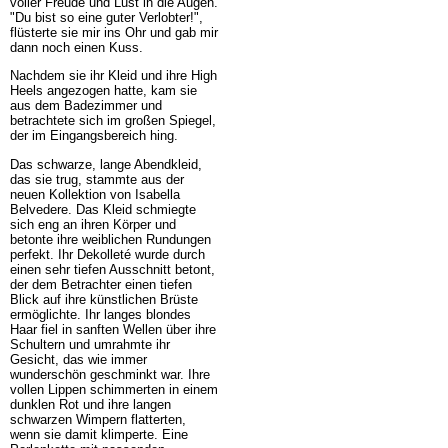
voller Freude und Lust in die Augen.
"Du bist so eine guter Verlobter!",
flüsterte sie mir ins Ohr und gab mir
dann noch einen Kuss.
Nachdem sie ihr Kleid und ihre High
Heels angezogen hatte, kam sie
aus dem Badezimmer und
betrachtete sich im großen Spiegel,
der im Eingangsbereich hing.
Das schwarze, lange Abendkleid,
das sie trug, stammte aus der
neuen Kollektion von Isabella
Belvedere. Das Kleid schmiegte
sich eng an ihren Körper und
betonte ihre weiblichen Rundungen
perfekt. Ihr Dekolleté wurde durch
einen sehr tiefen Ausschnitt betont,
der dem Betrachter einen tiefen
Blick auf ihre künstlichen Brüste
ermöglichte. Ihr langes blondes
Haar fiel in sanften Wellen über ihre
Schultern und umrahmte ihr
Gesicht, das wie immer
wunderschön geschminkt war. Ihre
vollen Lippen schimmerten in einem
dunklen Rot und ihre langen
schwarzen Wimpern flatterten,
wenn sie damit klimperte. Eine