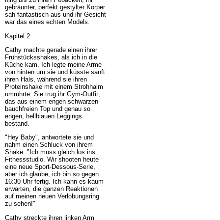
gebräunter, perfekt gestylter Körper
sah fantastisch aus und ihr Gesicht
war das eines echten Models.
Kapitel 2:
Cathy machte gerade einen ihrer
Frühstücksshakes, als ich in die
Küche kam. Ich legte meine Arme
von hinten um sie und küsste sanft
ihren Hals, während sie ihren
Proteinshake mit einem Strohhalm
umrührte. Sie trug ihr Gym-Outfit,
das aus einem engen schwarzen
bauchfreien Top und genau so
engen, hellblauen Leggings
bestand.
"Hey Baby", antwortete sie und
nahm einen Schluck von ihrem
Shake. "Ich muss gleich los ins
Fitnessstudio. Wir shooten heute
eine neue Sport-Dessous-Serie,
aber ich glaube, ich bin so gegen
16:30 Uhr fertig. Ich kann es kaum
erwarten, die ganzen Reaktionen
auf meinen neuen Verlobungsring
zu sehen!"
Cathy streckte ihren linken Arm