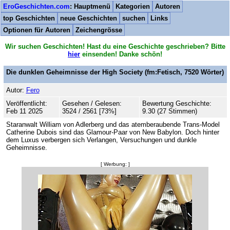
EroGeschichten.com
: Hauptmenü
Kategorien
Autoren
top Geschichten
neue Geschichten
suchen
Links
Optionen für Autoren
Zeichengrösse
Wir suchen Geschichten! Hast du eine Geschichte geschrieben? Bitte
hier
einsenden! Danke schön!
Die dunklen Geheimnisse der High Society
(fm:Fetisch,
7520
Wörter)
Autor:
Fero
Veröffentlicht:
Gesehen / Gelesen:
Bewertung Geschichte:
Feb 11 2025
3524 / 2561 [73%]
9.30 (27 Stimmen)
Staranwalt William von Adlerberg und das atemberaubende Trans-Model
Catherine Dubois sind das Glamour-Paar von New Babylon. Doch hinter
dem Luxus verbergen sich Verlangen, Versuchungen und dunkle
Geheimnisse.
[ Werbung: ]