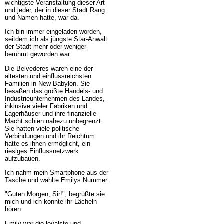
wichtigste Veranstaltung dieser Art
und jeder, der in dieser Stadt Rang
und Namen hatte, war da.
Ich bin immer eingeladen worden,
seitdem ich als jüngste Star-Anwalt
der Stadt mehr oder weniger
berühmt geworden war.
Die Belvederes waren eine der
ältesten und einflussreichsten
Familien in New Babylon. Sie
besaßen das größte Handels- und
Industrieunternehmen des Landes,
inklusive vieler Fabriken und
Lagerhäuser und ihre finanzielle
Macht schien nahezu unbegrenzt.
Sie hatten viele politische
Verbindungen und ihr Reichtum
hatte es ihnen ermöglicht, ein
riesiges Einflussnetzwerk
aufzubauen.
Ich nahm mein Smartphone aus der
Tasche und wählte Emilys Nummer.
"Guten Morgen, Sir!", begrüßte sie
mich und ich konnte ihr Lächeln
hören.
Emily war die loyalste und