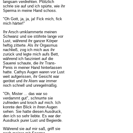
langsam verdrehten. Plötzlich
schrie sie auf und ich spürte, wie ihr
Sperma in meine Hand schoss.
"Oh Gott, ja, ja, ja! Fick mich, fick
mich härter!"
Ihr Arsch umklammerte meinen
Schwanz und sie stöhnte lange vor
Lust, während ihr ganzer Körper
heftig zitterte. Als ihr Orgasmus
nachließ, zog ich mich aus ihr
zurück und legte mich aufs Bett,
während ich fasziniert auf die
Sauerei schaute, die ihr Trans-
Penis in meiner Hand hinterlassen
hatte. Cathys Augen waren vor Lust
weit aufgerissen, ihr Gesicht war
gerötet und ihr Atem war immer
noch schnell und unregelmäßig.
"Oh, Mister ... das war so
verdammt gut", schnurrte sie
zufrieden und kroch auf mich. Ich
konnte den Blick in ihren Augen
sehen. Sie hatte diesen Ausdruck,
den ich so sehr liebte. Es war der
Ausdruck purer Lust und Begierde.
Während sie auf mir saß, griff sie