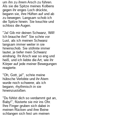
um ihn zu ihrem Arsch zu führen.
Als sie die Spitze meines Kolbens
gegen ihr enges Loch drückte,
begann sie, ihre Hüften auf und ab
zu bewegen. Langsam schob ich
die Spitze hinein. Sie keuchte und
schloss die Augen.
"Ja! Gib mir deinen Schwanz, Will!
Ich brauche ihn!" Sie schrie vor
Lust, als ich meinen Schwanz
langsam immer weiter in sie
hineinschob. Sie stöhnte immer
lauter, je tiefer mein Schwanz
eindrang. Ihr Arsch war so eng und
heiß, und ich liebte die Art, wie ihr
Körper auf jede meiner Bewegungen
reagierte.
"Oh, Gott, ja!", schrie meine
hübsche Verlobte und ihr Atem
wurde noch schwerer, als ich
begann, rhythmisch in sie
hineinzustoßen.
"Du fühlst dich so verdammt gut an,
Baby!", flüsterte sie mir ins Ohr.
Ihre Finger gruben sich dabei in
meinen Rücken und ihre Beine
schlangen sich fest um meinen