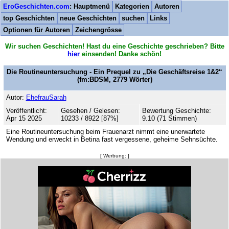
EroGeschichten.com
: Hauptmenü
Kategorien
Autoren
top Geschichten
neue Geschichten
suchen
Links
Optionen für Autoren
Zeichengrösse
Wir suchen Geschichten! Hast du eine Geschichte geschrieben? Bitte
hier
einsenden! Danke schön!
Die Routineuntersuchung - Ein Prequel zu „Die Geschäftsreise 1&2“
(fm:BDSM,
2779
Wörter)
Autor:
EhefrauSarah
Veröffentlicht:
Gesehen / Gelesen:
Bewertung Geschichte:
Apr 15 2025
10233 / 8922 [87%]
9.10 (71 Stimmen)
Eine Routineuntersuchung beim Frauenarzt nimmt eine unerwartete
Wendung und erweckt in Betina fast vergessene, geheime Sehnsüchte.
[ Werbung: ]