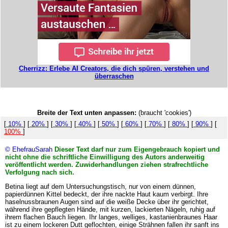
Cherrizz: Erlebe AI Creators, die dich spüren, verstehen und
überraschen
Breite der Text unten anpassen:
(braucht 'cookies')
[
10%
] [
20%
] [
30%
] [
40%
] [
50%
] [
60%
] [
70%
] [
80%
] [
90%
] [
100%
]
© EhefrauSarah
Dieser Text darf nur zum Eigengebrauch kopiert und
nicht ohne die schriftliche Einwilligung des Autors anderweitig
veröffentlicht werden. Zuwiderhandlungen ziehen strafrechtliche
Verfolgung nach sich.
Betina liegt auf dem Untersuchungstisch, nur von einem dünnen,
papierdünnen Kittel bedeckt, der ihre nackte Haut kaum verbirgt. Ihre
haselnussbraunen Augen sind auf die weiße Decke über ihr gerichtet,
während ihre gepflegten Hände, mit kurzen, lackierten Nägeln, ruhig auf
ihrem flachen Bauch liegen. Ihr langes, welliges, kastanienbraunes Haar
ist zu einem lockeren Dutt geflochten, einige Strähnen fallen ihr sanft ins