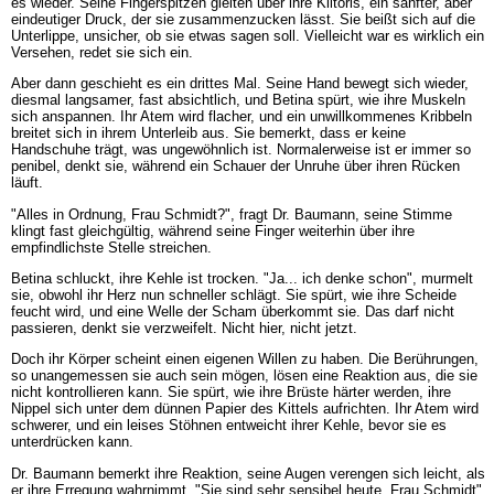
es wieder. Seine Fingerspitzen gleiten über ihre Klitoris, ein sanfter, aber
eindeutiger Druck, der sie zusammenzucken lässt. Sie beißt sich auf die
Unterlippe, unsicher, ob sie etwas sagen soll. Vielleicht war es wirklich ein
Versehen, redet sie sich ein.
Aber dann geschieht es ein drittes Mal. Seine Hand bewegt sich wieder,
diesmal langsamer, fast absichtlich, und Betina spürt, wie ihre Muskeln
sich anspannen. Ihr Atem wird flacher, und ein unwillkommenes Kribbeln
breitet sich in ihrem Unterleib aus. Sie bemerkt, dass er keine
Handschuhe trägt, was ungewöhnlich ist. Normalerweise ist er immer so
penibel, denkt sie, während ein Schauer der Unruhe über ihren Rücken
läuft.
"Alles in Ordnung, Frau Schmidt?", fragt Dr. Baumann, seine Stimme
klingt fast gleichgültig, während seine Finger weiterhin über ihre
empfindlichste Stelle streichen.
Betina schluckt, ihre Kehle ist trocken. "Ja... ich denke schon", murmelt
sie, obwohl ihr Herz nun schneller schlägt. Sie spürt, wie ihre Scheide
feucht wird, und eine Welle der Scham überkommt sie. Das darf nicht
passieren, denkt sie verzweifelt. Nicht hier, nicht jetzt.
Doch ihr Körper scheint einen eigenen Willen zu haben. Die Berührungen,
so unangemessen sie auch sein mögen, lösen eine Reaktion aus, die sie
nicht kontrollieren kann. Sie spürt, wie ihre Brüste härter werden, ihre
Nippel sich unter dem dünnen Papier des Kittels aufrichten. Ihr Atem wird
schwerer, und ein leises Stöhnen entweicht ihrer Kehle, bevor sie es
unterdrücken kann.
Dr. Baumann bemerkt ihre Reaktion, seine Augen verengen sich leicht, als
er ihre Erregung wahrnimmt. "Sie sind sehr sensibel heute, Frau Schmidt",