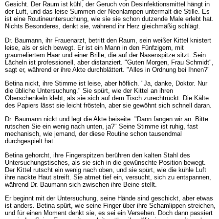
Gesicht. Der Raum ist kühl, der Geruch von Desinfektionsmittel hängt in
der Luft, und das leise Summen der Neonlampen untermalt die Stille. Es
ist eine Routineuntersuchung, wie sie sie schon dutzende Male erlebt hat.
Nichts Besonderes, denkt sie, während ihr Herz gleichmäßig schlägt.
Dr. Baumann, ihr Frauenarzt, betritt den Raum, sein weißer Kittel knistert
leise, als er sich bewegt. Er ist ein Mann in den Fünfzigern, mit
graumeliertem Haar und einer Brille, die auf der Nasenspitze sitzt. Sein
Lächeln ist professionell, aber distanziert. "Guten Morgen, Frau Schmidt",
sagt er, während er ihre Akte durchblättert. "Alles in Ordnung bei Ihnen?"
Betina nickt, ihre Stimme ist leise, aber höflich. "Ja, danke, Doktor. Nur
die übliche Untersuchung." Sie spürt, wie der Kittel an ihren
Oberschenkeln klebt, als sie sich auf dem Tisch zurechtrückt. Die Kälte
des Papiers lässt sie leicht frösteln, aber sie gewöhnt sich schnell daran.
Dr. Baumann nickt und legt die Akte beiseite. "Dann fangen wir an. Bitte
rutschen Sie ein wenig nach unten, ja?" Seine Stimme ist ruhig, fast
mechanisch, wie jemand, der diese Routine schon tausendmal
durchgespielt hat.
Betina gehorcht, ihre Fingerspitzen berühren den kalten Stahl des
Untersuchungstisches, als sie sich in die gewünschte Position bewegt.
Der Kittel rutscht ein wenig nach oben, und sie spürt, wie die kühle Luft
ihre nackte Haut streift. Sie atmet tief ein, versucht, sich zu entspannen,
während Dr. Baumann sich zwischen ihre Beine stellt.
Er beginnt mit der Untersuchung, seine Hände sind geschickt, aber etwas
ist anders. Betina spürt, wie seine Finger über ihre Schamlippen streichen,
und für einen Moment denkt sie, es sei ein Versehen. Doch dann passiert