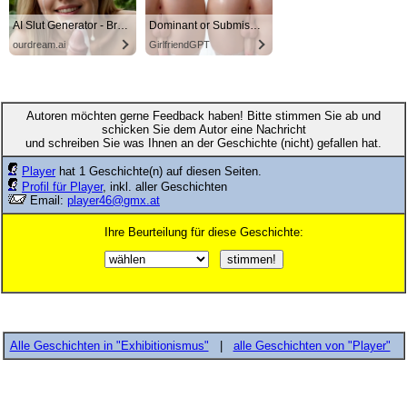
AI Slut Generator - Bring your Fantasies to life 🔥
Dominant or Submissive? Cold or Wild?
ourdream.ai
GirlfriendGPT
Autoren möchten gerne Feedback haben! Bitte stimmen Sie ab und
schicken Sie dem Autor eine Nachricht
und schreiben Sie was Ihnen an der Geschichte (nicht) gefallen hat.
Player
hat 1 Geschichte(n) auf diesen Seiten.
Profil für Player
, inkl. aller Geschichten
Email:
player46@gmx.at
Ihre Beurteilung für diese Geschichte:
Alle Geschichten in "Exhibitionismus"
|
alle Geschichten von "Player"