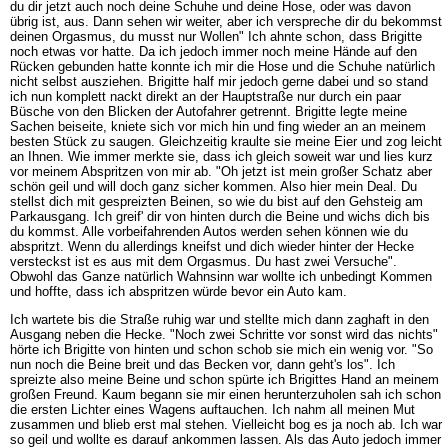
du dir jetzt auch noch deine Schuhe und deine Hose, oder was davon
übrig ist, aus. Dann sehen wir weiter, aber ich verspreche dir du bekommst
deinen Orgasmus, du musst nur Wollen" Ich ahnte schon, dass Brigitte
noch etwas vor hatte. Da ich jedoch immer noch meine Hände auf den
Rücken gebunden hatte konnte ich mir die Hose und die Schuhe natürlich
nicht selbst ausziehen. Brigitte half mir jedoch gerne dabei und so stand
ich nun komplett nackt direkt an der Hauptstraße nur durch ein paar
Büsche von den Blicken der Autofahrer getrennt. Brigitte legte meine
Sachen beiseite, kniete sich vor mich hin und fing wieder an an meinem
besten Stück zu saugen. Gleichzeitig kraulte sie meine Eier und zog leicht
an Ihnen. Wie immer merkte sie, dass ich gleich soweit war und lies kurz
vor meinem Abspritzen von mir ab. "Oh jetzt ist mein großer Schatz aber
schön geil und will doch ganz sicher kommen. Also hier mein Deal. Du
stellst dich mit gespreizten Beinen, so wie du bist auf den Gehsteig am
Parkausgang. Ich greif' dir von hinten durch die Beine und wichs dich bis
du kommst. Alle vorbeifahrenden Autos werden sehen können wie du
abspritzt. Wenn du allerdings kneifst und dich wieder hinter der Hecke
versteckst ist es aus mit dem Orgasmus. Du hast zwei Versuche".
Obwohl das Ganze natürlich Wahnsinn war wollte ich unbedingt Kommen
und hoffte, dass ich abspritzen würde bevor ein Auto kam.
Ich wartete bis die Straße ruhig war und stellte mich dann zaghaft in den
Ausgang neben die Hecke. "Noch zwei Schritte vor sonst wird das nichts"
hörte ich Brigitte von hinten und schon schob sie mich ein wenig vor. "So
nun noch die Beine breit und das Becken vor, dann geht's los". Ich
spreizte also meine Beine und schon spürte ich Brigittes Hand an meinem
großen Freund. Kaum begann sie mir einen herunterzuholen sah ich schon
die ersten Lichter eines Wagens auftauchen. Ich nahm all meinen Mut
zusammen und blieb erst mal stehen. Vielleicht bog es ja noch ab. Ich war
so geil und wollte es darauf ankommen lassen. Als das Auto jedoch immer