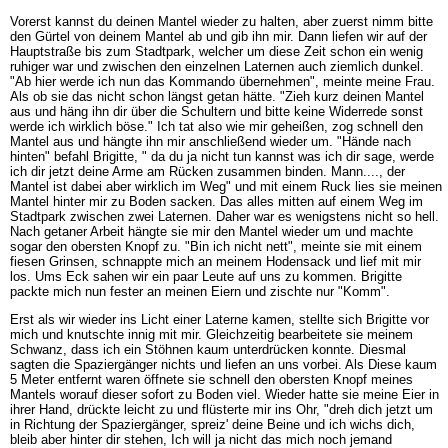
Vorerst kannst du deinen Mantel wieder zu halten, aber zuerst nimm bitte
den Gürtel von deinem Mantel ab und gib ihn mir. Dann liefen wir auf der
Hauptstraße bis zum Stadtpark, welcher um diese Zeit schon ein wenig
ruhiger war und zwischen den einzelnen Laternen auch ziemlich dunkel.
"Ab hier werde ich nun das Kommando übernehmen", meinte meine Frau.
Als ob sie das nicht schon längst getan hätte. "Zieh kurz deinen Mantel
aus und häng ihn dir über die Schultern und bitte keine Widerrede sonst
werde ich wirklich böse." Ich tat also wie mir geheißen, zog schnell den
Mantel aus und hängte ihn mir anschließend wieder um. "Hände nach
hinten" befahl Brigitte, " da du ja nicht tun kannst was ich dir sage, werde
ich dir jetzt deine Arme am Rücken zusammen binden. Mann...., der
Mantel ist dabei aber wirklich im Weg" und mit einem Ruck lies sie meinen
Mantel hinter mir zu Boden sacken. Das alles mitten auf einem Weg im
Stadtpark zwischen zwei Laternen. Daher war es wenigstens nicht so hell.
Nach getaner Arbeit hängte sie mir den Mantel wieder um und machte
sogar den obersten Knopf zu. "Bin ich nicht nett", meinte sie mit einem
fiesen Grinsen, schnappte mich an meinem Hodensack und lief mit mir
los. Ums Eck sahen wir ein paar Leute auf uns zu kommen. Brigitte
packte mich nun fester an meinen Eiern und zischte nur "Komm".
Erst als wir wieder ins Licht einer Laterne kamen, stellte sich Brigitte vor
mich und knutschte innig mit mir. Gleichzeitig bearbeitete sie meinem
Schwanz, dass ich ein Stöhnen kaum unterdrücken konnte. Diesmal
sagten die Spaziergänger nichts und liefen an uns vorbei. Als Diese kaum
5 Meter entfernt waren öffnete sie schnell den obersten Knopf meines
Mantels worauf dieser sofort zu Boden viel. Wieder hatte sie meine Eier in
ihrer Hand, drückte leicht zu und flüsterte mir ins Ohr, "dreh dich jetzt um
in Richtung der Spaziergänger, spreiz' deine Beine und ich wichs dich,
bleib aber hinter dir stehen, Ich will ja nicht das mich noch jemand