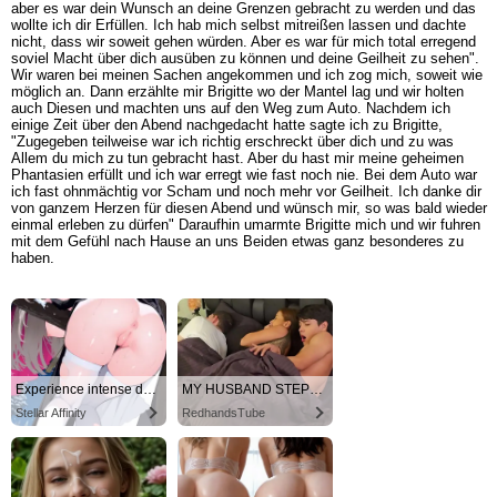
aber es war dein Wunsch an deine Grenzen gebracht zu werden und das
wollte ich dir Erfüllen. Ich hab mich selbst mitreißen lassen und dachte
nicht, dass wir soweit gehen würden. Aber es war für mich total erregend
soviel Macht über dich ausüben zu können und deine Geilheit zu sehen".
Wir waren bei meinen Sachen angekommen und ich zog mich, soweit wie
möglich an. Dann erzählte mir Brigitte wo der Mantel lag und wir holten
auch Diesen und machten uns auf den Weg zum Auto. Nachdem ich
einige Zeit über den Abend nachgedacht hatte sagte ich zu Brigitte,
"Zugegeben teilweise war ich richtig erschreckt über dich und zu was
Allem du mich zu tun gebracht hast. Aber du hast mir meine geheimen
Phantasien erfüllt und ich war erregt wie fast noch nie. Bei dem Auto war
ich fast ohnmächtig vor Scham und noch mehr vor Geilheit. Ich danke dir
von ganzem Herzen für diesen Abend und wünsch mir, so was bald wieder
einmal erleben zu dürfen" Daraufhin umarmte Brigitte mich und wir fuhren
mit dem Gefühl nach Hause an uns Beiden etwas ganz besonderes zu
haben.
Experience intense desire for girls anytime, anywhere.
MY HUSBAND STEPSON MISTAKENLY GIVES ME IN THE ASS
Stellar Affinity
RedhandsTube