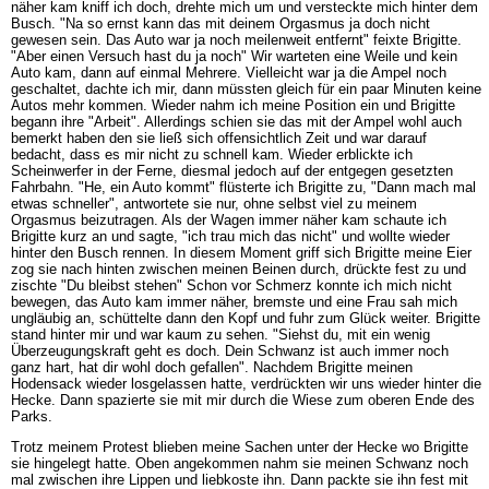
näher kam kniff ich doch, drehte mich um und versteckte mich hinter dem
Busch. "Na so ernst kann das mit deinem Orgasmus ja doch nicht
gewesen sein. Das Auto war ja noch meilenweit entfernt" feixte Brigitte.
"Aber einen Versuch hast du ja noch" Wir warteten eine Weile und kein
Auto kam, dann auf einmal Mehrere. Vielleicht war ja die Ampel noch
geschaltet, dachte ich mir, dann müssten gleich für ein paar Minuten keine
Autos mehr kommen. Wieder nahm ich meine Position ein und Brigitte
begann ihre "Arbeit". Allerdings schien sie das mit der Ampel wohl auch
bemerkt haben den sie ließ sich offensichtlich Zeit und war darauf
bedacht, dass es mir nicht zu schnell kam. Wieder erblickte ich
Scheinwerfer in der Ferne, diesmal jedoch auf der entgegen gesetzten
Fahrbahn. "He, ein Auto kommt" flüsterte ich Brigitte zu, "Dann mach mal
etwas schneller", antwortete sie nur, ohne selbst viel zu meinem
Orgasmus beizutragen. Als der Wagen immer näher kam schaute ich
Brigitte kurz an und sagte, "ich trau mich das nicht" und wollte wieder
hinter den Busch rennen. In diesem Moment griff sich Brigitte meine Eier
zog sie nach hinten zwischen meinen Beinen durch, drückte fest zu und
zischte "Du bleibst stehen" Schon vor Schmerz konnte ich mich nicht
bewegen, das Auto kam immer näher, bremste und eine Frau sah mich
ungläubig an, schüttelte dann den Kopf und fuhr zum Glück weiter. Brigitte
stand hinter mir und war kaum zu sehen. "Siehst du, mit ein wenig
Überzeugungskraft geht es doch. Dein Schwanz ist auch immer noch
ganz hart, hat dir wohl doch gefallen". Nachdem Brigitte meinen
Hodensack wieder losgelassen hatte, verdrückten wir uns wieder hinter die
Hecke. Dann spazierte sie mit mir durch die Wiese zum oberen Ende des
Parks.
Trotz meinem Protest blieben meine Sachen unter der Hecke wo Brigitte
sie hingelegt hatte. Oben angekommen nahm sie meinen Schwanz noch
mal zwischen ihre Lippen und liebkoste ihn. Dann packte sie ihn fest mit