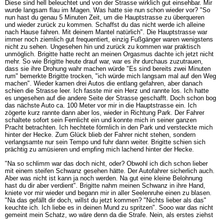
Diese sind hell beleuchtet und von der Strasse wirklich gut einsehbar. Mir
wurde langsam flau im Magen. Was hatte sie nun schon wieder vor? "So
nun hast du genau 5 Minuten Zeit, um die Hauptstrasse zu überqueren
und wieder zurück zu kommen. Schaffst du das nicht werde ich alleine
nach Hause fahren. Mit deinem Mantel natürlich". Die Hauptstrasse war
immer noch ziemlich gut frequentiert, einzig Fußgänger waren wenigstens
nicht zu sehen. Ungesehen hin und zurück zu kommen war praktisch
unmöglich. Brigitte hatte recht an meinen Orgasmus dachte ich jetzt nicht
mehr. So wie Brigitte heute drauf war, war es ihr durchaus zuzutrauen,
dass sie ihre Drohung wahr machen würde "Es sind bereits zwei Minuten
rum" bemerkte Brigitte trocken, "ich würde mich langsam mal auf den Weg
machen". Wieder kamen drei Autos die entlang gefahren, aber danach
schien die Strasse leer. Ich fasste mir ein Herz und rannte los. Ich hatte
es ungesehen auf die andere Seite der Strasse geschafft. Doch schon bog
das nächste Auto ca. 100 Meter vor mir in die Hauptstrasse ein. Ich
zögerte kurz rannte dann aber los, wieder in Richtung Park. Der Fahrer
schaltete sofort sein Fernlicht ein und konnte mich in seiner ganzen
Pracht betrachten. Ich hechtete förmlich in den Park und versteckte mich
hinter der Hecke. Zum Glück blieb der Fahrer nicht stehen, sondern
verlangsamte nur sein Tempo und fuhr dann weiter. Brigitte schien sich
prächtig zu amüsieren und empfing mich lachend hinter der Hecke.
"Na so schlimm war das doch nicht, oder? Obwohl ich dich schon lieber
mit einem steifen Schwanz gesehen hätte. Der Autofahrer sicherlich auch.
Aber was nicht ist kann ja noch werden. Na gut eine kleine Belohnung
hast du dir aber verdient". Brigitte nahm meinen Schwanz in ihre Hand,
kniete vor mir wieder und begann mir in aller Seelenruhe einen zu blasen.
"Na das gefällt dir doch, willst du jetzt kommen? "Nichts lieber als das"
keuchte ich. Ich liebe es in deinen Mund zu spritzen". Sooo war das nicht
gemeint mein Schatz, wo wäre denn da die Strafe. Nein, als erstes ziehst