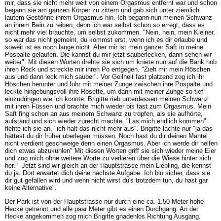
mir, dass sie nicht mehr weit von einem Orgasmus entfernt war und schon
begann sie am ganzen Körper zu zittern und gab sich unter ziemlich
lautem Gestöhne ihrem Orgasmus hin. Ich begann nun meinen Schwanz
an ihrem Bein zu reiben, denn ich war selbst schon so erregt, dass es
nicht mehr viel brauchte, um selbst zukommen. "Nein, nein, mein Kleiner,
so war das nicht gemeint, du kommst erst, wenn ich es dir erlaube und
soweit ist es noch lange nicht. Aber mir ist mein ganzer Saft in meine
Pospalte gelaufen. Die kannst du mir jetzt sauberlecken, dann sehen wir
weiter". Mit diesen Worten drehte sie sich um kniete nun auf die Bank hob
ihren Rock und streckte mir ihren Po entgegen. "Zieh mir mein Höschen
aus und dann leck mich sauber". Vor Geilheit fast platzend zog ich ihr
Höschen herunter und fuhr mit meiner Zunge zwischen ihre Pospalte und
leckte hingebungsvoll ihre Rosette, um dann mit meiner Zunge so tief
einzudringen wie ich konnte. Brigitte rieb unterdessen meinen Schwanz
mit ihren Füssen und brachte mich wieder bis fast zum Orgasmus. Mein
Saft fing schon an aus meinem Schwanz zu tropfen, als sie aufhörte,
aufstand und sich wieder zurecht machte. "Las mich endlich kommen"
flehte ich sie an, "ich halt das nicht mehr aus". Brigitte lachte nur "ja das
hättest du dir früher überlegen müssen. Noch hast du dir deinen Mantel
nicht verdient geschweige denn einen Orgasmus. Aber ich werde dir helfen
dich etwas abzukühlen" Mit diesen Worten griff sie sich wieder meine Eier
und zog mich ohne weitere Worte zu verlieren über die Wiese hinter sich
her. " Jetzt sind wir gleich an der Hauptstrasse mein Liebling, die kennst
du ja. Dort erwartet dich deine nächste Aufgabe. Ich bin sicher, dass sie
dir gut gefallen wird und wenn nicht wirst du's trotzdem tun, du hast gar
keine Alternative".
Der Park ist von der Hauptstrasse nur durch eine ca. 1.50 Meter hohe
Hecke getrennt und alle paar Meter gibt es einen Durchgang. An der
Hecke angekommen zog mich Brigitte gnadenlos Richtung Ausgang.