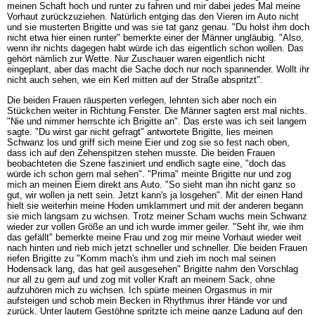
meinen Schaft hoch und runter zu fahren und mir dabei jedes Mal meine
Vorhaut zurückzuziehen. Natürlich entging das den Vieren im Auto nicht
und sie musterten Brigitte und was sie tat ganz genau. "Du holst ihm doch
nicht etwa hier einen runter" bemerkte einer der Männer ungläubig. "Also,
wenn ihr nichts dagegen habt würde ich das eigentlich schon wollen. Das
gehört nämlich zur Wette. Nur Zuschauer waren eigentlich nicht
eingeplant, aber das macht die Sache doch nur noch spannender. Wollt ihr
nicht auch sehen, wie ein Kerl mitten auf der Straße abspritzt".
Die beiden Frauen räusperten verlegen, lehnten sich aber noch ein
Stückchen weiter in Richtung Fenster. Die Männer sagten erst mal nichts.
"Nie und nimmer herrschte ich Brigitte an". Das erste was ich seit langem
sagte. "Du wirst gar nicht gefragt" antwortete Brigitte, lies meinen
Schwanz los und griff sich meine Eier und zog sie so fest nach oben,
dass ich auf den Zehenspitzen stehen musste. Die beiden Frauen
beobachteten die Szene fasziniert und endlich sagte eine, "doch das
würde ich schon gern mal sehen". "Prima" meinte Brigitte nur und zog
mich an meinen Eiern direkt ans Auto. "So sieht man ihn nicht ganz so
gut, wir wollen ja nett sein. Jetzt kann's ja losgehen". Mit der einen Hand
hielt sie weiterhin meine Hoden umklammert und mit der anderen begann
sie mich langsam zu wichsen. Trotz meiner Scham wuchs mein Schwanz
wieder zur vollen Größe an und ich wurde immer geiler. "Seht ihr, wie ihm
das gefällt" bemerkte meine Frau und zog mir meine Vorhaut wieder weit
nach hinten und rieb mich jetzt schneller und schneller. Die beiden Frauen
riefen Brigitte zu "Komm mach's ihm und zieh im noch mal seinen
Hodensack lang, das hat geil ausgesehen" Brigitte nahm den Vorschlag
nur all zu gern auf und zog mit voller Kraft an meinem Sack, ohne
aufzuhören mich zu wichsen. Ich spürte meinen Orgasmus in mir
aufsteigen und schob mein Becken in Rhythmus ihrer Hände vor und
zurück. Unter lautem Gestöhne spritzte ich meine ganze Ladung auf den