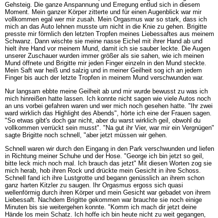
Gehsteig. Die ganze Anspannung und Erregung entlud sich in diesem
Moment. Mein ganzer Körper zitterte und für einen Augenblick war mir
vollkommen egal wer mir zusah. Mein Orgasmus war so stark, dass ich
mich an das Auto lehnen musste um nicht in die Knie zu gehen. Brigitte
presste mir förmlich den letzten Tropfen meines Liebessaftes aus meinem
Schwanz. Dann wischte sie meine nasse Eichel mit ihrer Hand ab und
hielt ihre Hand vor meinem Mund, damit ich sie sauber leckte. Die Augen
unserer Zuschauer wurden immer größer als sie sahen, wie ich meinen
Mund öffnete und Brigitte mir jeden Finger einzeln in den Mund steckte.
Mein Saft war heiß und salzig und in meiner Geilheit sog ich an jedem
Finger bis auch der letzte Tropfen in meinem Mund verschwunden war.
Nur langsam ebbte meine Geilheit ab und mir wurde bewusst zu was ich
mich hinreißen hatte lassen. Ich konnte nicht sagen wie viele Autos noch
an uns vorbei gefahren waren und wer mich noch gesehen hatte. "Ihr zwei
ward wirklich das Highlight des Abends", hörte ich eine der Frauen sagen.
"So etwas gibt's doch gar nicht, aber du warst wirklich geil, obwohl du
vollkommen verrückt sein musst". "Na gut ihr Vier, war mir ein Vergnügen"
sagte Brigitte noch schnell, "aber jetzt müssen wir gehen.
Schnell waren wir durch den Eingang in den Park verschwunden und liefen
in Richtung meiner Schuhe und der Hose. "George ich bin jetzt so geil,
bitte leck mich noch mal. Ich brauch das jetzt" Mit diesen Worten zog sie
mich herab, hob ihren Rock und drückte mein Gesicht in ihre Schoss.
Schnell fand ich ihre Lustgrotte und begann genüsslich an ihrem schon
ganz harten Kitzler zu saugen. Ihr Orgasmus ergoss sich quasi
wellenförmig durch ihren Körper und mein Gesicht war gebadet von ihrem
Liebessaft. Nachdem Brigitte gekommen war brauchte sie noch einige
Minuten bis sie weitergehen konnte. "Komm ich mach dir jetzt deine
Hände los mein Schatz. Ich hoffe ich bin heute nicht zu weit gegangen,