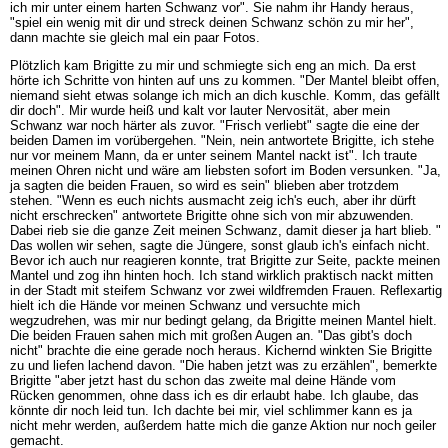
ich mir unter einem harten Schwanz vor". Sie nahm ihr Handy heraus,
"spiel ein wenig mit dir und streck deinen Schwanz schön zu mir her",
dann machte sie gleich mal ein paar Fotos.
Plötzlich kam Brigitte zu mir und schmiegte sich eng an mich. Da erst
hörte ich Schritte von hinten auf uns zu kommen. "Der Mantel bleibt offen,
niemand sieht etwas solange ich mich an dich kuschle. Komm, das gefällt
dir doch". Mir wurde heiß und kalt vor lauter Nervosität, aber mein
Schwanz war noch härter als zuvor. "Frisch verliebt" sagte die eine der
beiden Damen im vorübergehen. "Nein, nein antwortete Brigitte, ich stehe
nur vor meinem Mann, da er unter seinem Mantel nackt ist". Ich traute
meinen Ohren nicht und wäre am liebsten sofort im Boden versunken. "Ja,
ja sagten die beiden Frauen, so wird es sein" blieben aber trotzdem
stehen. "Wenn es euch nichts ausmacht zeig ich's euch, aber ihr dürft
nicht erschrecken" antwortete Brigitte ohne sich von mir abzuwenden.
Dabei rieb sie die ganze Zeit meinen Schwanz, damit dieser ja hart blieb. "
Das wollen wir sehen, sagte die Jüngere, sonst glaub ich's einfach nicht.
Bevor ich auch nur reagieren konnte, trat Brigitte zur Seite, packte meinen
Mantel und zog ihn hinten hoch. Ich stand wirklich praktisch nackt mitten
in der Stadt mit steifem Schwanz vor zwei wildfremden Frauen. Reflexartig
hielt ich die Hände vor meinen Schwanz und versuchte mich
wegzudrehen, was mir nur bedingt gelang, da Brigitte meinen Mantel hielt.
Die beiden Frauen sahen mich mit großen Augen an. "Das gibt's doch
nicht" brachte die eine gerade noch heraus. Kichernd winkten Sie Brigitte
zu und liefen lachend davon. "Die haben jetzt was zu erzählen", bemerkte
Brigitte "aber jetzt hast du schon das zweite mal deine Hände vom
Rücken genommen, ohne dass ich es dir erlaubt habe. Ich glaube, das
könnte dir noch leid tun. Ich dachte bei mir, viel schlimmer kann es ja
nicht mehr werden, außerdem hatte mich die ganze Aktion nur noch geiler
gemacht.