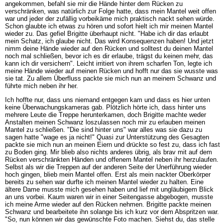
angekommen, befahl sie mir die Hände hinter dem Rücken zu
verschränken, was natürlich zur Folge hatte, dass mein Mantel weit offen
war und jeder der zufällig vorbeikäme mich praktisch nackt sehen würde.
Schon glaubte ich etwas zu hören und sofort hielt ich mir meinen Mantel
wieder zu. Das gefiel Brigitte überhaupt nicht. "Habe ich dir das erlaubt
mein Schatz, ich glaube nicht. Das wird Konsequenzen haben! Und jetzt
nimm deine Hände wieder auf den Rücken und solltest du deinen Mantel
noch mal schließen, bevor ich es dir erlaube, trägst du keinen mehr, das
kann ich dir versichern". Leicht irritiert von ihrem scharfen Ton, legte ich
meine Hände wieder auf meinen Rücken und hofft nur das sie wusste was
sie tat. Zu allem Überfluss packte sie mich nun an meinem Schwanz und
führte mich neben ihr her.
Ich hoffte nur, dass uns niemand entgegen kam und dass es hier unten
keine Überwachungskameras gab. Plötzlich hörte ich, dass hinter uns
mehrere Leute die Treppe herunterkamen, doch Brigitte machte weder
Anstalten meinen Schwanz loszulassen noch mir zu erlauben meinen
Mantel zu schließen. "Die sind hinter uns" war alles was sie dazu zu
sagen hatte "wage es ja nicht!" Quasi zur Unterstützung des Gesagten
packte sie mich nun an meinen Eiern und drückte so fest zu, dass ich fast
zu Boden ging. Mir blieb also nichts anderes übrig, als brav mit auf dem
Rücken verschränkten Händen und offenem Mantel neben ihr herzulaufen.
Selbst als wir die Treppen auf der anderen Seite der Unerführung wieder
hoch gingen, blieb mein Mantel offen. Erst als mein nackter Oberkörper
bereits zu sehen war durfte ich meinen Mantel wieder zu halten. Eine
ältere Dame musste mich gesehen haben und lief mit ungläubigem Blick
an uns vorbei. Kaum waren wir in einer Seitengasse abgebogen, musste
ich meine Arme wieder auf den Rücken nehmen. Brigitte packte meinen
Schwanz und bearbeitete ihn solange bis ich kurz vor dem Abspritzen war.
"So, nun können wir das gewünschte Foto machen. Siehst du, das stelle