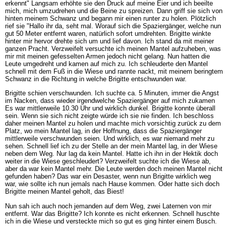
erkennt" Langsam erhöhte sie den Druck auf meine Eier und ich beeilte
mich, mich umzudrehen und die Beine zu spreizen. Dann griff sie sich von
hinten meinem Schwanz und begann mir einen runter zu holen. Plötzlich
rief sie "Hallo ihr da, seht mal. Worauf sich die Spaziergänger, welche nun
gut 50 Meter entfernt waren, natürlich sofort umdrehten. Brigitte winkte
hinter mir hervor drehte sich um und lief davon. Ich stand da mit meiner
ganzen Pracht. Verzweifelt versuchte ich meinen Mantel aufzuheben, was
mir mit meinen gefesselten Armen jedoch nicht gelang. Nun hatten die
Leute umgedreht und kamen auf mich zu. Ich schleuderte den Mantel
schnell mit dem Fuß in die Wiese und rannte nackt, mit meinem beringtem
Schwanz in die Richtung in welche Brigitte entschwunden war.
Brigitte schien verschwunden. Ich suchte ca. 5 Minuten, immer die Angst
im Nacken, dass wieder irgendwelche Spaziergänger auf mich zukamen
Es war mittlerweile 10.30 Uhr und wirklich dunkel. Brigitte konnte überall
sein. Wenn sie sich nicht zeigte würde ich sie nie finden. Ich beschloss
daher meinen Mantel zu holen und machte mich vorsichtig zurück zu dem
Platz, wo mein Mantel lag, in der Hoffnung, dass die Spaziergänger
mittlerweile verschwunden seien. Und wirklich, es war niemand mehr zu
sehen. Schnell lief ich zu der Stelle an der mein Mantel lag, in der Wiese
neben dem Weg. Nur lag da kein Mantel. Hatte ich ihn in der Hektik doch
weiter in die Wiese geschleudert? Verzweifelt suchte ich die Wiese ab,
aber da war kein Mantel mehr. Die Leute werden doch meinen Mantel nicht
gefunden haben? Das war ein Desaster, wenn nun Brigitte wirklich weg
war, wie sollte ich nun jemals nach Hause kommen. Oder hatte sich doch
Brigitte meinen Mantel geholt, das Biest!
Nun sah ich auch noch jemanden auf dem Weg, zwei Laternen von mir
entfernt. War das Brigitte? Ich konnte es nicht erkennen. Schnell huschte
ich in die Wiese und versteckte mich so gut es ging hinter einem Busch.