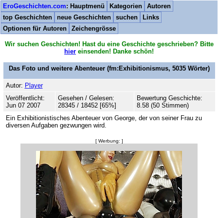
EroGeschichten.com
: Hauptmenü
Kategorien
Autoren
top Geschichten
neue Geschichten
suchen
Links
Optionen für Autoren
Zeichengrösse
Wir suchen Geschichten! Hast du eine Geschichte geschrieben? Bitte
hier
einsenden! Danke schön!
Das Foto und weitere Abenteuer
(fm:Exhibitionismus,
5035
Wörter)
Autor:
Player
Veröffentlicht:
Gesehen / Gelesen:
Bewertung Geschichte:
Jun 07 2007
28345 / 18452 [65%]
8.58 (50 Stimmen)
Ein Exhibitionistisches Abenteuer von George, der von seiner Frau zu
diversen Aufgaben gezwungen wird.
[ Werbung: ]