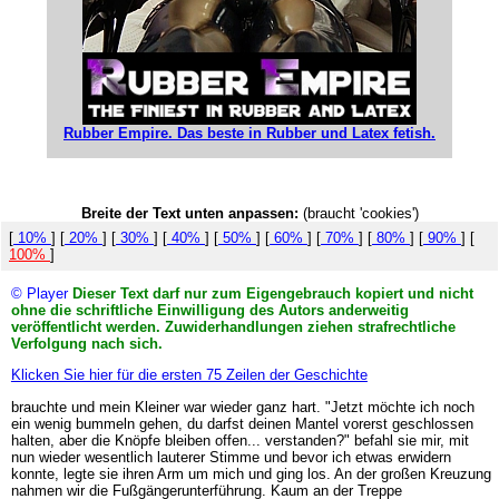
Rubber Empire. Das beste in Rubber und Latex fetish.
Breite der Text unten anpassen:
(braucht 'cookies')
[
10%
] [
20%
] [
30%
] [
40%
] [
50%
] [
60%
] [
70%
] [
80%
] [
90%
] [
100%
]
© Player
Dieser Text darf nur zum Eigengebrauch kopiert und nicht
ohne die schriftliche Einwilligung des Autors anderweitig
veröffentlicht werden. Zuwiderhandlungen ziehen strafrechtliche
Verfolgung nach sich.
Klicken Sie hier für die ersten 75 Zeilen der Geschichte
brauchte und mein Kleiner war wieder ganz hart. "Jetzt möchte ich noch
ein wenig bummeln gehen, du darfst deinen Mantel vorerst geschlossen
halten, aber die Knöpfe bleiben offen... verstanden?" befahl sie mir, mit
nun wieder wesentlich lauterer Stimme und bevor ich etwas erwidern
konnte, legte sie ihren Arm um mich und ging los. An der großen Kreuzung
nahmen wir die Fußgängerunterführung. Kaum an der Treppe