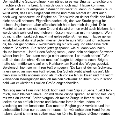
Der nächtliche Spaziergänger kam näher, ja es war Brigitte. Erleichterung
machte sich in mir breit. Ich würde doch noch nach Hause kommen.
Schnell lief ich ihr entgegen. "Mensch wo warst du denn, du Verrückte, du
willst wohl, dass ich eingesperrt werde und mein Mantel ist jetzt auch
noch weg" schnauzte ich Brigitte an. "Ich würde an deiner Stelle den Mund
nicht so voll nehmen. Eigentlich dachte ich, das war Strafe genug für
deinen Ungehorsam, aber offensichtlich habe ich mich da geirrt. Dein
Mantel ist an einem sicheren Ort und da wird er nun wohl auch bleiben. Ich
werde dich wohl erst noch lehren müssen, wie man mit mir umgeht. Wenn
du nicht allein praktisch nackt mit gefesselten Armen nach Hause gehen
willst, befolgst du jetzt jeden meiner Befehle aufs Wort und ich schwöre
dir, bei der geringsten Zuwiderhandlung bin ich weg und überlasse dich
deinem Schicksal. Bin schon jetzt gespannt, wie du dann wohl nach
Hause kommst. Und für den Anfang schau, dass dein schlapper Schwanz
wieder hart ist. Das kann man ja nicht ansehen. Los mach schon" "Wie
soll ich das den ohne Hände machen" fragte ich zögernd nach. Brigitte
hatte sich mittlerweile auf eine Parkbank am Rand des Weges gesetzt.
Spielerisch hielt sie mir ihren Fuß entgegen, "Du kannst deinen Schwanz
ja ein wenig an meinem Fuß reiben. Der Schuh bleibt allerdings an". Mir
blieb also nichts anderes übrig als mich vor sie hin zu knien und mit leicht
kreisenden Bewegungen rieb ich meinen Schwanz an ihrem Schuh schon
bald war er wieder zur vollen Größe angeschwollen.
Nun zog meine Frau ihren Rock hoch und ihren Slip zur Seite. "Jetzt leck
mich, mein kleiner Sklave. Ich will deine Zunge spüren, so richtig tief. Zeig
mir was du kannst" Sofort vergrub ich meine Zunge in ihrer Muschi und
leckte sie so tief ich konnte und liebkoste ihren Kitzler, indem ich
vorsichtig an ihm knabberte. Das machte Brigitte ganz verrückt und ihre
Liebessäfte liefen nur so aus ihr heraus. Ich wünschte eine Hand frei zu
haben, damit ich mir es selber machen könnte. Brigittes stöhnen verriet