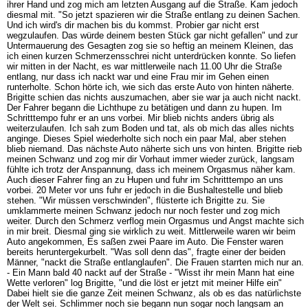
ihrer Hand und zog mich am letzten Ausgang auf die Straße. Kam jedoch
diesmal mit. "So jetzt spazieren wir die Straße entlang zu deinen Sachen.
Und ich wird's dir machen bis du kommst. Probier gar nicht erst
wegzulaufen. Das würde deinem besten Stück gar nicht gefallen" und zur
Untermauerung des Gesagten zog sie so heftig an meinem Kleinen, das
ich einen kurzen Schmerzensschrei nicht unterdrücken konnte. So liefen
wir mitten in der Nacht, es war mittlerweile nach 11.00 Uhr die Straße
entlang, nur dass ich nackt war und eine Frau mir im Gehen einen
runterholte. Schon hörte ich, wie sich das erste Auto von hinten näherte.
Brigitte schien das nichts auszumachen, aber sie war ja auch nicht nackt.
Der Fahrer begann die Lichthupe zu betätigen und dann zu hupen. Im
Schritttempo fuhr er an uns vorbei. Mir blieb nichts anders übrig als
weiterzulaufen. Ich sah zum Boden und tat, als ob mich das alles nichts
anginge. Dieses Spiel wiederholte sich noch ein paar Mal, aber stehen
blieb niemand. Das nächste Auto näherte sich uns von hinten. Brigitte rieb
meinen Schwanz und zog mir dir Vorhaut immer wieder zurück, langsam
fühlte ich trotz der Anspannung, dass ich meinem Orgasmus näher kam.
Auch dieser Fahrer fing an zu Hupen und fuhr im Schritttempo an uns
vorbei. 20 Meter vor uns fuhr er jedoch in die Bushaltestelle und blieb
stehen. "Wir müssen verschwinden", flüsterte ich Brigitte zu. Sie
umklammerte meinen Schwanz jedoch nur noch fester und zog mich
weiter. Durch den Schmerz verflog mein Orgasmus und Angst machte sich
in mir breit. Diesmal ging sie wirklich zu weit. Mittlerweile waren wir beim
Auto angekommen, Es saßen zwei Paare im Auto. Die Fenster waren
bereits heruntergekurbelt. "Was soll denn das", fragte einer der beiden
Männer, "nackt die Straße entlanglaufen". Die Frauen starrten mich nur an.
- Ein Mann bald 40 nackt auf der Straße - "Wisst ihr mein Mann hat eine
Wette verloren" log Brigitte, "und die löst er jetzt mit meiner Hilfe ein"
Dabei hielt sie die ganze Zeit meinen Schwanz, als ob es das natürlichste
der Welt sei. Schlimmer noch sie begann nun sogar noch langsam an