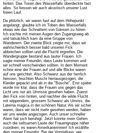
hinten. Das Tosen des Wasserfalls überdeckte fast
alles. So liessen wir auch akustisch unserer Lust
freien Lauf.
Da plötzlich, wir waren fast auf dem Höhepunkt
angelangt, glaubte ich im Toben des Wasserfalls
etwas wie das Schnattern von Gänsen zu hören.
Ich suchte mit meinen Augen den Zugangsweg ab
und tatsächlich kam da eine Gruppe von
Wanderern. Der zweite Blick zeigte mir, dass wir
wahrscheinlich besser bald unseren Fick
abbrechen sollten und die Flucht ergreifen. Die
Wandergruppe bestand aus lauter Frauen. Ich
sagte meiner Freundin, dass Leute kommen und
wir schnell verschwinden sollten. In dem Moment
schrie eine der Frauen auf und alle Blicke waren
auf uns gerichtet. Also Schwanz aus der herrlich
heissen, feuchten Muschi herrausgezogen, die
Kleider gepackt und ab in die "Büsche". Erst später
wurde mir klar, dass die Frauen uns gegen das
Licht uns nur als Umrisse gesehen haben. Zuerst
den Fick von hinten, und nachher die wilde Flucht
mit wippendem, grossem Schwanz als Umriss, die
Laterna magica in der schönen Natur. Als wir sicher
waren, dass wir nicht mehr gesehen werden, haben
wir uns wieder angezogen. Auch unser schneller
Atem hat sich beruhigt. Jetzt konnte mein Gehirn
auch die seltsamen Laute der Frauengruppe näher
zuordnen, es waren Amerikanerinnen! Ich erzählte
dies meiner Freundin. Bei der Vorstellung, wie