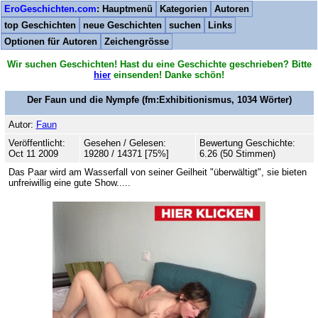
EroGeschichten.com
: Hauptmenü
Kategorien
Autoren
top Geschichten
neue Geschichten
suchen
Links
Optionen für Autoren
Zeichengrösse
Wir suchen Geschichten! Hast du eine Geschichte geschrieben? Bitte
hier
einsenden! Danke schön!
Der Faun und die Nympfe
(fm:Exhibitionismus,
1034
Wörter)
Autor:
Faun
Veröffentlicht:
Gesehen / Gelesen:
Bewertung Geschichte:
Oct 11 2009
19280 / 14371 [75%]
6.26 (50 Stimmen)
Das Paar wird am Wasserfall von seiner Geilheit "überwältigt", sie bieten
unfreiwillig eine gute Show.....