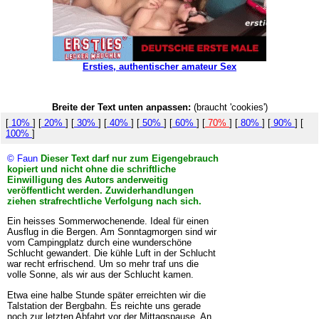
Ersties, authentischer amateur Sex
Breite der Text unten anpassen:
(braucht 'cookies')
[
10%
] [
20%
] [
30%
] [
40%
] [
50%
] [
60%
] [
70%
] [
80%
] [
90%
] [
100%
]
© Faun
Dieser Text darf nur zum Eigengebrauch
kopiert und nicht ohne die schriftliche
Einwilligung des Autors anderweitig
veröffentlicht werden. Zuwiderhandlungen
ziehen strafrechtliche Verfolgung nach sich.
Ein heisses Sommerwochenende. Ideal für einen
Ausflug in die Bergen. Am Sonntagmorgen sind wir
vom Campingplatz durch eine wunderschöne
Schlucht gewandert. Die kühle Luft in der Schlucht
war recht erfrischend. Um so mehr traf uns die
volle Sonne, als wir aus der Schlucht kamen.
Etwa eine halbe Stunde später erreichten wir die
Talstation der Bergbahn. Es reichte uns gerade
noch zur letzten Abfahrt vor der Mittagspause. An