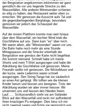
der Bergstation angekommen erklommen wir ganz
gemütlich die vor uns liegende Strecke zu den
Wasserfällen. Alle anderen Mitreisenden schienen
es eilig zu haben, das Restaurant weiter oben zu
erreichen. Wir genossen die Aussicht aufs Tal und
die gegenüberliegenden Berghänge, besonders
genossen wir jedoch das Schauspiel der
Wasserfälle.
Auf der ersten Plattform konnte man weit hinaus
über dem Wasserfall, ein leichter Wind trieb die
Gischtfahne auf uns. Dann kam "es" über mich.
Wir waren allein, alle "Mitreisenden" waren vor uns.
Die Bahn hatte noch mehr als eine Stunde
Mittagspause und die Strecke unterhalb der
Bergstation war gemäss der Karte nicht begehbar.
Als kommt niemand. Schnell habe ich meine
Shorts und mein T-Shirt ausgezogen und habe die
Abkühlung der Gischtfahne voll genossen. Meine
Freundin wollte mit geniessen. Die Wickelbluse und
der kurze, weite Ledermini waren schnell
ausgezogen. Den String-Tanga hat sie säuberlich
an einen Ast gehängt. Wir tollten wie die kleinen
Kinder herum und liessen uns beregnen. Trotz der
Abkühlung wurden wir aber immer heisser. Wir
umarmten uns und liessen den Händen freien
Lauf...... Schlussendlich steht sie am Geländer
Blick auf den Wasserfall und reckt mir auffordernd
ihren knackigen Po entgegen. Dies liess ich mir
nicht zweimal sagen und fickte sie genüsslich von