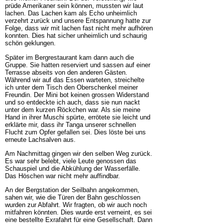
prüde Amerikaner sein können, mussten wir laut
lachen. Das Lachen kam als Echo unheimlich
verzehrt zurück und unsere Entspannung hatte zur
Folge, dass wir mit lachen fast nicht mehr aufhören
konnten. Dies hat sicher unheimlich und schaurig
schön geklungen.
Später im Bergrestaurant kam dann auch die
Gruppe. Sie hatten reserviert und sassen auf einer
Terrasse abseits von den anderen Gästen.
Während wir auf das Essen warteten, streichelte
ich unter dem Tisch den Oberschenkel meiner
Freundin. Der Mini bot keinen grossen Widerstand
und so entdeckte ich auch, dass sie nun nackt
unter dem kurzen Röckchen war. Als sie meine
Hand in ihrer Muschi spürte, errötete sie leicht und
erklärte mir, dass ihr Tanga unserer schnellen
Flucht zum Opfer gefallen sei. Dies löste bei uns
erneute Lachsalven aus.
Am Nachmittag gingen wir den selben Weg zurück.
Es war sehr belebt, viele Leute genossen das
Schauspiel und die Abkühlung der Wasserfälle.
Das Höschen war nicht mehr auffindbar.
An der Bergstation der Seilbahn angekommen,
sahen wir, wie die Türen der Bahn geschlossen
wurden zur Abfahrt. Wir fragten, ob wir auch noch
mitfahren könnten. Dies wurde erst verneint, es sei
eine bestellte Exrafahrt für eine Gesellschaft. Dann