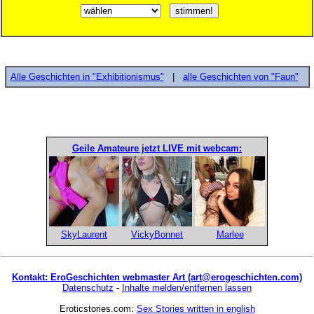
Alle Geschichten in "Exhibitionismus"
|
alle Geschichten von "Faun"
Geile Amateure jetzt LIVE mit webcam:
SkyLaurent
VickyBonnet
Marlee
Kontakt: EroGeschichten webmaster Art (art@erogeschichten.com)
Datenschutz
-
Inhalte melden/entfernen lassen
Eroticstories.com:
Sex Stories written in english