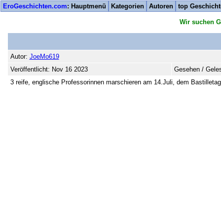
EroGeschichten.com
: Hauptmenü
Kategorien
Autoren
top Geschich
Wir suchen G
Autor:
JoeMo619
Veröffentlicht: Nov 16 2023
Gesehen / Geles
3 reife, englische Professorinnen marschieren am 14.Juli, dem Bastillet