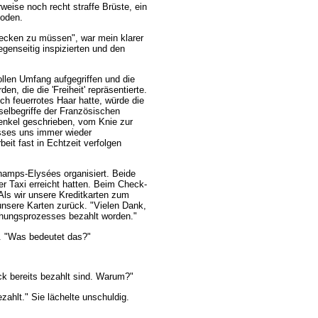
weise noch recht straffe Brüste, ein
ioden.
ecken zu müssen", war mein klarer
genseitig inspizierten und den
llen Umfang aufgegriffen und die
n, die die 'Freiheit' repräsentierte.
ich feuerrotes Haar hatte, würde die
sselbegriffe der Französischen
nkel geschrieben, vom Knie zur
sses uns immer wieder
eit fast in Echtzeit verfolgen
Champs-Elysées organisiert. Beide
er Taxi erreicht hatten. Beim Check-
 Als wir unsere Kreditkarten zum
unsere Karten zurück. "Vielen Dank,
uchungsprozesses bezahlt worden."
n. "Was bedeutet das?"
k bereits bezahlt sind. Warum?"
zahlt." Sie lächelte unschuldig.