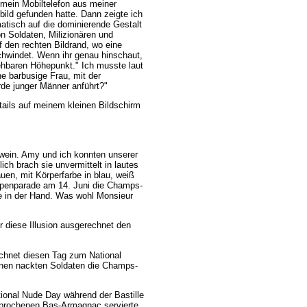
 mein Mobiltelefon aus meiner
bild gefunden hatte. Dann zeigte ich
atisch auf die dominierende Gestalt
on Soldaten, Milizionären und
f den rechten Bildrand, wo eine
hwindet. Wenn ihr genau hinschaut,
sehbaren Höhepunkt." Ich musste laut
ne barbusige Frau, mit der
rde junger Männer anführt?"
ails auf meinem kleinen Bildschirm
wein. Amy und ich konnten unserer
ch brach sie unvermittelt in lautes
auen, mit Körperfarbe in blau, weiß
uppenparade am 14. Juni die Champs-
re in der Hand. Was wohl Monsieur
r diese Illusion ausgerechnet den
chnet diesen Tag zum National
inen nackten Soldaten die Champs-
ional Nude Day während der Bastille
sprochenen Bas-Armagnac servierte,