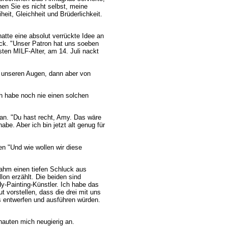
n Sie es nicht selbst, meine
eit, Gleichheit und Brüderlichkeit.
atte eine absolut verrückte Idee an
ck. "Unser Patron hat uns soeben
sten MILF-Alter, am 14. Juli nackt
n unseren Augen, dann aber von
ch habe noch nie einen solchen
an. "Du hast recht, Amy. Das wäre
be. Aber ich bin jetzt alt genug für
en "Und wie wollen wir diese
 nahm einen tiefen Schluck aus
on erzählt. Die beiden sind
-Painting-Künstler. Ich habe das
t vorstellen, dass die drei mit uns
s entwerfen und ausführen würden.
auten mich neugierig an.