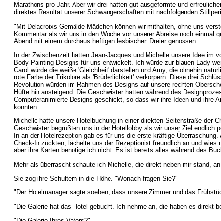
Marathons pro Jahr. Aber wir drei hatten gut ausgeformte und erfreulicher
direktes Resultat unserer Schwangerschaften mit nachfolgenden Stillper
"Mit Delacroixs Gemälde-Mädchen können wir mithalten, ohne uns verst
Kommentar als wir uns in den Woche vor unserer Abreise noch einmal ge
Abend mit einem durchaus heftigen lesbischen Dreier genossen.
In der Zwischenzeit hatten Jean-Jacques und Michelle unsere Idee im vo
Body-Painting-Designs für uns entwickelt. Ich würde zur blauen Lady werde
Carol würde die weiße 'Gleichheit' darstellen und Amy, die ohnehin natürl
rote Farbe der Trikolore als 'Brüderlichkeit' verkörpern. Diese drei Schlü
Revolution würden im Rahmen des Designs auf unsere rechten Obersche
Hüfte hin ansteigend. Die Geschwister hatten während des Designproze
Computeranimierte Designs geschickt, so dass wir ihre Ideen und ihre Arb
konnten.
Michelle hatte unsere Hotelbuchung in einer direkten Seitenstraße der 
Geschwister begrüßten uns in der Hotellobby als wir unser Ziel endlich p
In an der Hotelrezeption gab es für uns die erste kräftige Überraschung.
Check-In zückten, lächelte uns der Rezeptionist freundlich an und wies 
aber ihre Karten benötige ich nicht. Es ist bereits alles während des B
Mehr als überrascht schaute ich Michelle, die direkt neben mir stand, a
Sie zog ihre Schultern in die Höhe. "Wonach fragen Sie?"
"Der Hotelmanager sagte soeben, dass unsere Zimmer und das Frühstüc
"Die Galerie hat das Hotel gebucht. Ich nehme an, die haben es direkt be
"Die Galerie Ihres Vaters?"