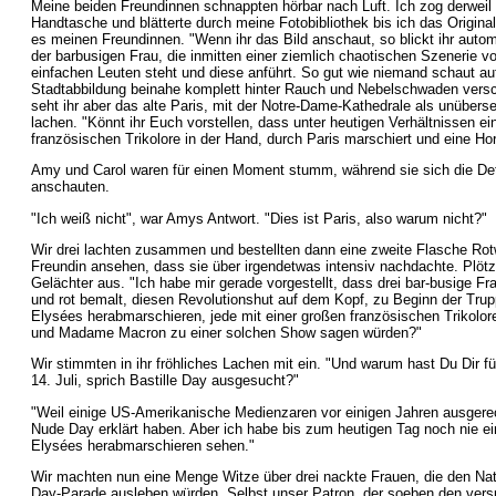
Meine beiden Freundinnen schnappten hörbar nach Luft. Ich zog derweil
Handtasche und blätterte durch meine Fotobibliothek bis ich das Original
es meinen Freundinnen. "Wenn ihr das Bild anschaut, so blickt ihr autom
der barbusigen Frau, die inmitten einer ziemlich chaotischen Szenerie v
einfachen Leuten steht und diese anführt. So gut wie niemand schaut au
Stadtabbildung beinahe komplett hinter Rauch und Nebelschwaden versc
seht ihr aber das alte Paris, mit der Notre-Dame-Kathedrale als unüber
lachen. "Könnt ihr Euch vorstellen, dass unter heutigen Verhältnissen ei
französischen Trikolore in der Hand, durch Paris marschiert und eine Ho
Amy und Carol waren für einen Moment stumm, während sie sich die Det
anschauten.
"Ich weiß nicht", war Amys Antwort. "Dies ist Paris, also warum nicht?"
Wir drei lachten zusammen und bestellten dann eine zweite Flasche Rot
Freundin ansehen, dass sie über irgendetwas intensiv nachdachte. Plötzli
Gelächter aus. "Ich habe mir gerade vorgestellt, dass drei bar-busige Fr
und rot bemalt, diesen Revolutionshut auf dem Kopf, zu Beginn der Tr
Elysées herabmarschieren, jede mit einer großen französischen Trikolo
und Madame Macron zu einer solchen Show sagen würden?"
Wir stimmten in ihr fröhliches Lachen mit ein. "Und warum hast Du Dir fü
14. Juli, sprich Bastille Day ausgesucht?"
"Weil einige US-Amerikanische Medienzaren vor einigen Jahren ausgere
Nude Day erklärt haben. Aber ich habe bis zum heutigen Tag noch nie e
Elysées herabmarschieren sehen."
Wir machten nun eine Menge Witze über drei nackte Frauen, die den Nat
Day-Parade ausleben würden. Selbst unser Patron, der soeben den ver