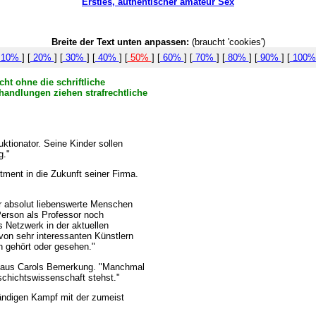
Ersties, authentischer amateur Sex
Breite der Text unten anpassen:
(braucht 'cookies')
10%
] [
20%
] [
30%
] [
40%
] [
50%
] [
60%
] [
70%
] [
80%
] [
90%
] [
100
ht ohne die schriftliche
handlungen ziehen strafrechtliche
uktionator. Seine Kinder sollen
g."
ment in die Zukunft seiner Firma.
er absolut liebenswerte Menschen
Person als Professor noch
s Netzwerk in der aktuellen
von sehr interessanten Künstlern
n gehört oder gesehen."
cht aus Carols Bemerkung. "Manchmal
eschichtswissenschaft stehst."
ständigen Kampf mit der zumeist