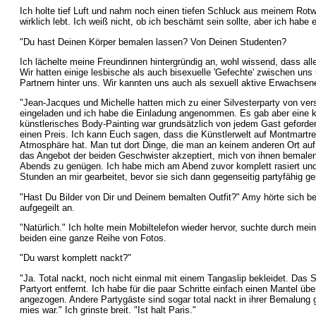
Ich holte tief Luft und nahm noch einen tiefen Schluck aus meinem Rotwe
wirklich lebt. Ich weiß nicht, ob ich beschämt sein sollte, aber ich habe
"Du hast Deinen Körper bemalen lassen? Von Deinen Studenten?
Ich lächelte meine Freundinnen hintergründig an, wohl wissend, dass alle
Wir hatten einige lesbische als auch bisexuelle 'Gefechte' zwischen u
Partnern hinter uns. Wir kannten uns auch als sexuell aktive Erwachsene
"Jean-Jacques und Michelle hatten mich zu einer Silvesterparty von ve
eingeladen und ich habe die Einladung angenommen. Es gab aber eine 
künstlerisches Body-Painting war grundsätzlich von jedem Gast geforde
einen Preis. Ich kann Euch sagen, dass die Künstlerwelt auf Montmartr
Atmosphäre hat. Man tut dort Dinge, die man an keinem anderen Ort auf
das Angebot der beiden Geschwister akzeptiert, mich von ihnen bemale
Abends zu genügen. Ich habe mich am Abend zuvor komplett rasiert und 
Stunden an mir gearbeitet, bevor sie sich dann gegenseitig partyfähig 
"Hast Du Bilder von Dir und Deinem bemalten Outfit?" Amy hörte sich ber
aufgegeilt an.
"Natürlich." Ich holte mein Mobiltelefon wieder hervor, suchte durch mei
beiden eine ganze Reihe von Fotos.
"Du warst komplett nackt?"
"Ja. Total nackt, noch nicht einmal mit einem Tangaslip bekleidet. Das 
Partyort entfernt. Ich habe für die paar Schritte einfach einen Mantel ü
angezogen. Andere Partygäste sind sogar total nackt in ihrer Bemalun
mies war." Ich grinste breit. "Ist halt Paris."