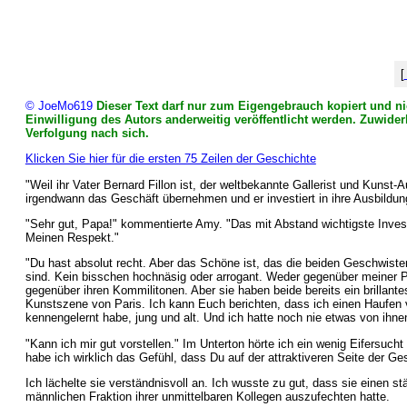
[
© JoeMo619
Dieser Text darf nur zum Eigengebrauch kopiert und nic
Einwilligung des Autors anderweitig veröffentlicht werden. Zuwider
Verfolgung nach sich.
Klicken Sie hier für die ersten 75 Zeilen der Geschichte
"Weil ihr Vater Bernard Fillon ist, der weltbekannte Gallerist und Kunst-A
irgendwann das Geschäft übernehmen und er investiert in ihre Ausbildun
"Sehr gut, Papa!" kommentierte Amy. "Das mit Abstand wichtigste Invest
Meinen Respekt."
"Du hast absolut recht. Aber das Schöne ist, das die beiden Geschwist
sind. Kein bisschen hochnäsig oder arrogant. Weder gegenüber meiner 
gegenüber ihren Kommilitonen. Aber sie haben beide bereits ein brillante
Kunstszene von Paris. Ich kann Euch berichten, dass ich einen Haufen 
kennengelernt habe, jung und alt. Und ich hatte noch nie etwas von ihne
"Kann ich mir gut vorstellen." Im Unterton hörte ich ein wenig Eifersu
habe ich wirklich das Gefühl, dass Du auf der attraktiveren Seite der G
Ich lächelte sie verständnisvoll an. Ich wusste zu gut, dass sie einen 
männlichen Fraktion ihrer unmittelbaren Kollegen auszufechten hatte.