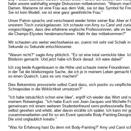
hatte unsere wahrhaftig erregte Diskussion mitbekommen. "Warum mache
Damen. Marianne ist eine Frau aus dem Volk, sie ist das Symbol für Freih
Sie ist kein Modell, sie ist eine ganz gewöhnliche Frau."
Unser Patron sprachs und verschwand wieder hinter seiner Bar. Aber er h
unserem Tisch zurückgelassen. Ich schaute von Amy zu Carol und zurü
vorgeschlagen, dass drei erfahrene englische Professorinnen, alle im be
die Champs-Elysées herabmarschieren. Habt ihr das mitbekommen?"
Wir schauten uns weiter wechselweise an, zuerst mit sehr viel Schalk i
Sekunde zu Sekunde entschlossener.
"Warum nicht?" sagte Amy plötzlich. "Es ist eine total verrückte Idee. I
Blödsinn gemacht. Und jetzt habe ich Bock darauf. Ich wäre dabei!"
Ich zog beide Augenbrauen in die Höhe und schaute meine Freundinnen 
in der Tat die blödsinnigste Sache, die ich je in meinem Leben gemacht ha
so einen Quatsch. Lass es uns machen!"
Dies Bekenntnis provozierte selbst Carol dazu, sich positiv zu verpflicht
Schnapsidee in die Wirklichkeit umsetzen?"
"Ich habe tatsächlich schon eine Idee", ergriff ich wieder das Wort und
meinem Rotweinglas. "Ich habe Euch von Jean-Jacques und Michelle Fill
gemeinsam mit einem weiteren Studentenfreund semi-professionelle Body
selbst gesehen und erlebt, aber davon erzähle ich später. Ich kann mir gu
zusammenarbeiten und für so ein Event spezielle Body-Painting-Design
Die sind unglaublich kreativ."
"Was für Erfahrung hast Du denn mit Body-Painting?" Amy und Carol sch