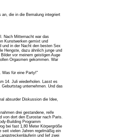
 an, die in die Bemalung integriert
eil. Nach Mitternacht war das
ren Kunstwerken gemixt und
nd und in der Nacht den besten Sex
ale Hengste, dazu ähnlich junge und
e Bilder vor meinem geistigen Auge
it vollen Orgasmen gekommen. War
 Was für eine Party!"
am 14. Juli wiederholen. Lasst es
. Geburtstag unternehmen. Und das
al absurder Diskussion die Idee,
 nahmen drei gestandene, reife
d von dort den Eurostar nach Paris.
 Body-Building Programm
g bei fast 1,80 Meter Körpergröße
e seit vielen Jahren regelmäßig ein
Langstreckenläuferin und lief zwei