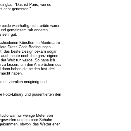
inglas. "Das ist Paris, wie es
 es echt genossen."
 beide wahrhaftig nicht prüde waren.
ns und gemeinsam mit anderen
 sehr gut.
rschiedenen Künstlern in Montmartre
klare Dress-Code-Bedingungen -
rt, das beste Design bekam sogar
e auch heute noch ihre ganz eigene
 der Welt tun würde, So habe ich
n zu lassen, um den Ansprüchen des
dann haben die beiden fast drei
gemacht haben.
eits ziemlich neugierig und
ne Foto-Library und präsentierten den
Studio war nur wenige Meter von
bergeworfen und ein paar Schuhe
g gekommen, obwohl das Wetter eher