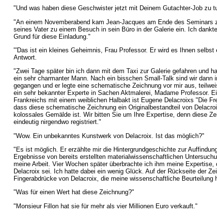
"Und was haben diese Geschwister jetzt mit Deinem Gutachter-Job zu t
"An einem Novemberabend kam Jean-Jacques am Ende des Seminars z
seines Vater zu einem Besuch in sein Büro in der Galerie ein. Ich dank
Grund für diese Einladung."
"'Das ist ein kleines Geheimnis, Frau Professor. Er wird es Ihnen selbst 
Antwort.
"Zwei Tage später bin ich dann mit dem Taxi zur Galerie gefahren und hab
ein sehr charmanter Mann. Nach ein bisschen Small-Talk sind wir dann i
gegangen und er legte eine schematische Zeichnung vor mir aus, teilweise
ein sehr bekannter Experte in Sachen Aktmalerei, Madame Professor. E
Frankreichs mit einem weiblichen Halbakt ist Eugene Delacroixs "Die Frei
dass diese schematische Zeichnung ein Originalbestandteil von Delacroi
kolossales Gemälde ist. Wir bitten Sie um Ihre Expertise, denn diese Z
eindeutig nirgendwo registriert."
"Wow. Ein unbekanntes Kunstwerk von Delacroix. Ist das möglich?"
"Es ist möglich. Er erzählte mir die Hintergrundgeschichte zur Auffindun
Ergebnisse von bereits erstellten materialwissenschaftlichen Untersuc
meine Arbeit. Vier Wochen später überbrachte ich ihm meine Expertise, 
Delacroix sei. Ich hatte dabei ein wenig Glück. Auf der Rückseite der Zei
Fingerabdrücke von Delacroix, die meine wissenschaftliche Beurteilung 
"Was für einen Wert hat diese Zeichnung?"
"Monsieur Fillon hat sie für mehr als vier Millionen Euro verkauft."