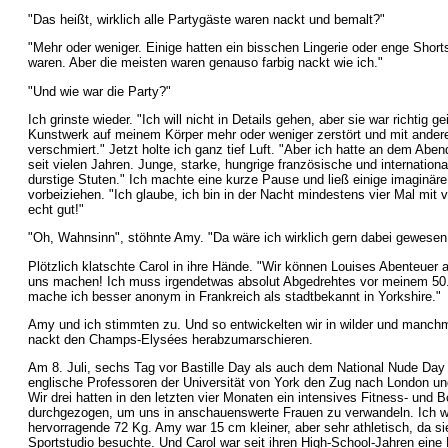
"Das heißt, wirklich alle Partygäste waren nackt und bemalt?"
"Mehr oder weniger. Einige hatten ein bisschen Lingerie oder enge Shorts
waren. Aber die meisten waren genauso farbig nackt wie ich."
"Und wie war die Party?"
Ich grinste wieder. "Ich will nicht in Details gehen, aber sie war richtig g
Kunstwerk auf meinem Körper mehr oder weniger zerstört und mit ande
verschmiert." Jetzt holte ich ganz tief Luft. "Aber ich hatte an dem Abe
seit vielen Jahren. Junge, starke, hungrige französische und internation
durstige Stuten." Ich machte eine kurze Pause und ließ einige imaginär
vorbeiziehen. "Ich glaube, ich bin in der Nacht mindestens vier Mal m
echt gut!"
"Oh, Wahnsinn", stöhnte Amy. "Da wäre ich wirklich gern dabei gewesen.
Plötzlich klatschte Carol in ihre Hände. "Wir können Louises Abenteuer 
uns machen! Ich muss irgendetwas absolut Abgedrehtes vor meinem 50
mache ich besser anonym in Frankreich als stadtbekannt in Yorkshire."
Amy und ich stimmten zu. Und so entwickelten wir in wilder und manchm
nackt den Champs-Elysées herabzumarschieren.
Am 8. Juli, sechs Tag vor Bastille Day als auch dem National Nude Day
englische Professoren der Universität von York den Zug nach London un
Wir drei hatten in den letzten vier Monaten ein intensives Fitness- und
durchgezogen, um uns in anschauenswerte Frauen zu verwandeln. Ich wo
hervorragende 72 Kg. Amy war 15 cm kleiner, aber sehr athletisch, da si
Sportstudio besuchte. Und Carol war seit ihren High-School-Jahren eine 