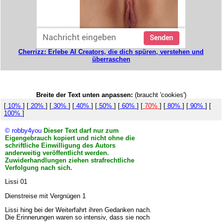
Cherrizz: Erlebe AI Creators, die dich spüren, verstehen und
überraschen
Breite der Text unten anpassen:
(braucht 'cookies')
[
10%
] [
20%
] [
30%
] [
40%
] [
50%
] [
60%
] [
70%
] [
80%
] [
90%
] [
100%
]
© robby4you
Dieser Text darf nur zum
Eigengebrauch kopiert und nicht ohne die
schriftliche Einwilligung des Autors
anderweitig veröffentlicht werden.
Zuwiderhandlungen ziehen strafrechtliche
Verfolgung nach sich.
Lissi 01
Dienstreise mit Vergnügen 1
Lissi hing bei der Weiterfahrt ihren Gedanken nach.
Die Erinnerungen waren so intensiv, dass sie noch