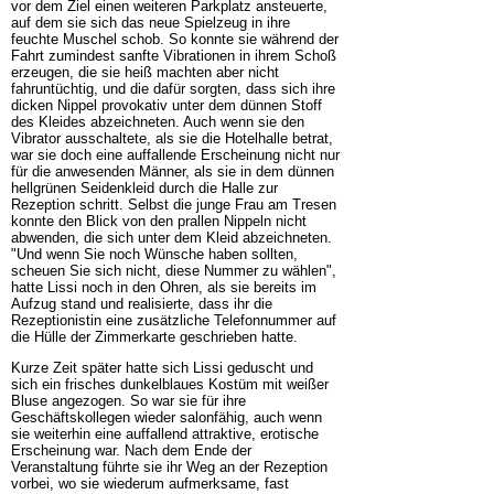
vor dem Ziel einen weiteren Parkplatz ansteuerte,
auf dem sie sich das neue Spielzeug in ihre
feuchte Muschel schob. So konnte sie während der
Fahrt zumindest sanfte Vibrationen in ihrem Schoß
erzeugen, die sie heiß machten aber nicht
fahruntüchtig, und die dafür sorgten, dass sich ihre
dicken Nippel provokativ unter dem dünnen Stoff
des Kleides abzeichneten. Auch wenn sie den
Vibrator ausschaltete, als sie die Hotelhalle betrat,
war sie doch eine auffallende Erscheinung nicht nur
für die anwesenden Männer, als sie in dem dünnen
hellgrünen Seidenkleid durch die Halle zur
Rezeption schritt. Selbst die junge Frau am Tresen
konnte den Blick von den prallen Nippeln nicht
abwenden, die sich unter dem Kleid abzeichneten.
"Und wenn Sie noch Wünsche haben sollten,
scheuen Sie sich nicht, diese Nummer zu wählen",
hatte Lissi noch in den Ohren, als sie bereits im
Aufzug stand und realisierte, dass ihr die
Rezeptionistin eine zusätzliche Telefonnummer auf
die Hülle der Zimmerkarte geschrieben hatte.
Kurze Zeit später hatte sich Lissi geduscht und
sich ein frisches dunkelblaues Kostüm mit weißer
Bluse angezogen. So war sie für ihre
Geschäftskollegen wieder salonfähig, auch wenn
sie weiterhin eine auffallend attraktive, erotische
Erscheinung war. Nach dem Ende der
Veranstaltung führte sie ihr Weg an der Rezeption
vorbei, wo sie wiederum aufmerksame, fast