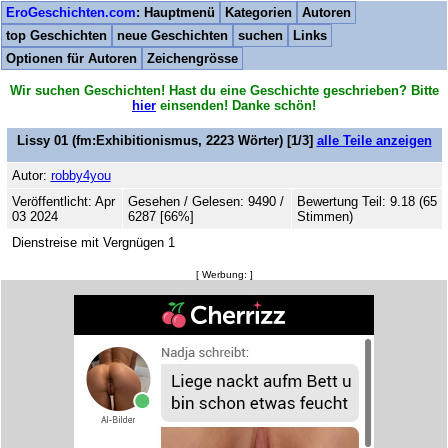
EroGeschichten.com
: Hauptmenü
Kategorien
Autoren
top Geschichten
neue Geschichten
suchen
Links
Optionen für Autoren
Zeichengrösse
Wir suchen Geschichten! Hast du eine Geschichte geschrieben? Bitte
hier
einsenden! Danke schön!
Lissy 01
(fm:Exhibitionismus,
2223
Wörter) [1/3]
alle Teile anzeigen
Autor:
robby4you
Veröffentlicht: Apr
Gesehen / Gelesen: 9490 /
Bewertung Teil: 9.18 (65
03 2024
6287 [66%]
Stimmen)
Dienstreise mit Vergnügen 1
[ Werbung: ]