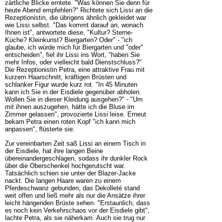
zärtliche Blicke erntete. "Was können Sie denn für
heute Abend empfehlen?" Richtete sich Lissi an die
Rezeptionistin, die übrigens ähnlich gekleidet war
wie Lissi selbst. "Das kommt darauf an, wonach
Ihnen ist", antwortete diese, "Kultur? Sterne-
Küche? Kleinkunst? Biergarten? Oder" - "ich
glaube, ich würde mich für Biergarten und "oder"
entscheiden", fiel ihr Lissi ins Wort, "haben Sie
mehr Infos, oder vielleicht bald Dienstschluss?"
Die Rezeptionistin Petra, eine attraktive Frau mit
kurzem Haarschnitt, kräftigen Brüsten und
schlanker Figur wurde kurz rot. "In 45 Minuten
kann ich Sie in der Eisdiele gegenüber abholen.
Wollen Sie in dieser Kleidung ausgehen?" - "Um
mit ihnen auszugehen, hätte ich die Bluse im
Zimmer gelassen", provozierte Lissi leise. Erneut
bekam Petra einen roten Kopf "ich kann mich
anpassen", flüsterte sie.
Zur vereinbarten Zeit saß Lissi an einem Tisch in
der Eisdiele, hat ihre langen Beine
übereinandergeschlagen, sodass ihr dunkler Rock
über die Oberschenkel hochgerutscht war.
Tatsächlich schien sie unter der Blazer-Jacke
nackt. Die langen Haare waren zu einem
Pferdeschwanz gebunden, das Dekolleté stand
weit offen und ließ mehr als nur die Ansätze ihrer
leicht hängenden Brüste sehen. "Erstaunlich, dass
es noch kein Verkehrschaos vor der Eisdiele gibt",
lachte Petra, als sie näherkam. Auch sie trug nur