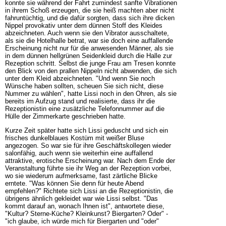
konnte sie während der Fahrt zumindest sanfte Vibrationen
in ihrem Schoß erzeugen, die sie heiß machten aber nicht
fahruntüchtig, und die dafür sorgten, dass sich ihre dicken
Nippel provokativ unter dem dünnen Stoff des Kleides
abzeichneten. Auch wenn sie den Vibrator ausschaltete,
als sie die Hotelhalle betrat, war sie doch eine auffallende
Erscheinung nicht nur für die anwesenden Männer, als sie
in dem dünnen hellgrünen Seidenkleid durch die Halle zur
Rezeption schritt. Selbst die junge Frau am Tresen konnte
den Blick von den prallen Nippeln nicht abwenden, die sich
unter dem Kleid abzeichneten. "Und wenn Sie noch
Wünsche haben sollten, scheuen Sie sich nicht, diese
Nummer zu wählen", hatte Lissi noch in den Ohren, als sie
bereits im Aufzug stand und realisierte, dass ihr die
Rezeptionistin eine zusätzliche Telefonnummer auf die
Hülle der Zimmerkarte geschrieben hatte.
Kurze Zeit später hatte sich Lissi geduscht und sich ein
frisches dunkelblaues Kostüm mit weißer Bluse
angezogen. So war sie für ihre Geschäftskollegen wieder
salonfähig, auch wenn sie weiterhin eine auffallend
attraktive, erotische Erscheinung war. Nach dem Ende der
Veranstaltung führte sie ihr Weg an der Rezeption vorbei,
wo sie wiederum aufmerksame, fast zärtliche Blicke
erntete. "Was können Sie denn für heute Abend
empfehlen?" Richtete sich Lissi an die Rezeptionistin, die
übrigens ähnlich gekleidet war wie Lissi selbst. "Das
kommt darauf an, wonach Ihnen ist", antwortete diese,
"Kultur? Sterne-Küche? Kleinkunst? Biergarten? Oder" -
"ich glaube, ich würde mich für Biergarten und "oder"