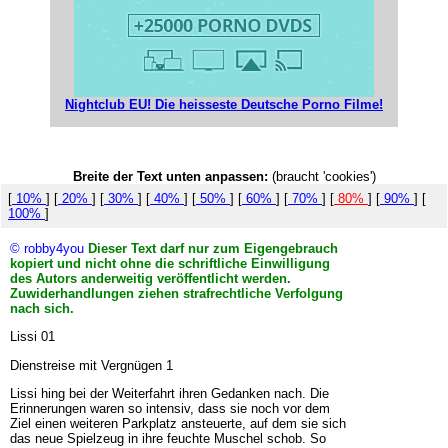
Nightclub EU! Die heisseste Deutsche Porno Filme!
Breite der Text unten anpassen:
(braucht 'cookies')
[
10%
] [
20%
] [
30%
] [
40%
] [
50%
] [
60%
] [
70%
] [
80%
] [
90%
] [
100%
]
© robby4you
Dieser Text darf nur zum Eigengebrauch
kopiert und nicht ohne die schriftliche Einwilligung
des Autors anderweitig veröffentlicht werden.
Zuwiderhandlungen ziehen strafrechtliche Verfolgung
nach sich.
Lissi 01
Dienstreise mit Vergnügen 1
Lissi hing bei der Weiterfahrt ihren Gedanken nach. Die
Erinnerungen waren so intensiv, dass sie noch vor dem
Ziel einen weiteren Parkplatz ansteuerte, auf dem sie sich
das neue Spielzeug in ihre feuchte Muschel schob. So