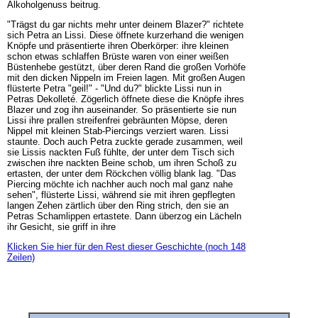
Alkoholgenuss beitrug.
"Trägst du gar nichts mehr unter deinem Blazer?" richtete
sich Petra an Lissi. Diese öffnete kurzerhand die wenigen
Knöpfe und präsentierte ihren Oberkörper: ihre kleinen
schon etwas schlaffen Brüste waren von einer weißen
Büstenhebe gestützt, über deren Rand die großen Vorhöfe
mit den dicken Nippeln im Freien lagen. Mit großen Augen
flüsterte Petra "geil!" - "Und du?" blickte Lissi nun in
Petras Dekolleté. Zögerlich öffnete diese die Knöpfe ihres
Blazer und zog ihn auseinander. So präsentierte sie nun
Lissi ihre prallen streifenfrei gebräunten Möpse, deren
Nippel mit kleinen Stab-Piercings verziert waren. Lissi
staunte. Doch auch Petra zuckte gerade zusammen, weil
sie Lissis nackten Fuß fühlte, der unter dem Tisch sich
zwischen ihre nackten Beine schob, um ihren Schoß zu
ertasten, der unter dem Röckchen völlig blank lag. "Das
Piercing möchte ich nachher auch noch mal ganz nahe
sehen", flüsterte Lissi, während sie mit ihren gepflegten
langen Zehen zärtlich über den Ring strich, den sie an
Petras Schamlippen ertastete. Dann überzog ein Lächeln
ihr Gesicht, sie griff in ihre
Klicken Sie hier für den Rest dieser Geschichte (noch 148
Zeilen)