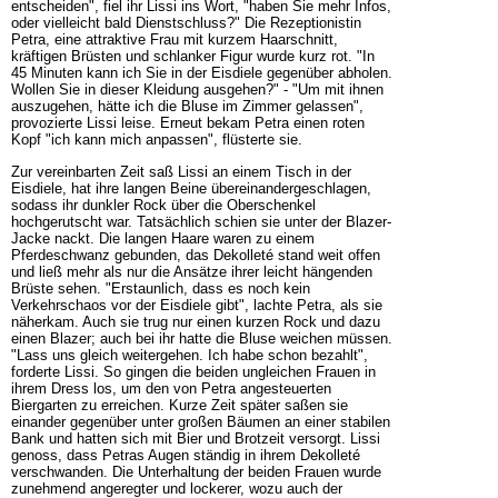
entscheiden", fiel ihr Lissi ins Wort, "haben Sie mehr Infos,
oder vielleicht bald Dienstschluss?" Die Rezeptionistin
Petra, eine attraktive Frau mit kurzem Haarschnitt,
kräftigen Brüsten und schlanker Figur wurde kurz rot. "In
45 Minuten kann ich Sie in der Eisdiele gegenüber abholen.
Wollen Sie in dieser Kleidung ausgehen?" - "Um mit ihnen
auszugehen, hätte ich die Bluse im Zimmer gelassen",
provozierte Lissi leise. Erneut bekam Petra einen roten
Kopf "ich kann mich anpassen", flüsterte sie.
Zur vereinbarten Zeit saß Lissi an einem Tisch in der
Eisdiele, hat ihre langen Beine übereinandergeschlagen,
sodass ihr dunkler Rock über die Oberschenkel
hochgerutscht war. Tatsächlich schien sie unter der Blazer-
Jacke nackt. Die langen Haare waren zu einem
Pferdeschwanz gebunden, das Dekolleté stand weit offen
und ließ mehr als nur die Ansätze ihrer leicht hängenden
Brüste sehen. "Erstaunlich, dass es noch kein
Verkehrschaos vor der Eisdiele gibt", lachte Petra, als sie
näherkam. Auch sie trug nur einen kurzen Rock und dazu
einen Blazer; auch bei ihr hatte die Bluse weichen müssen.
"Lass uns gleich weitergehen. Ich habe schon bezahlt",
forderte Lissi. So gingen die beiden ungleichen Frauen in
ihrem Dress los, um den von Petra angesteuerten
Biergarten zu erreichen. Kurze Zeit später saßen sie
einander gegenüber unter großen Bäumen an einer stabilen
Bank und hatten sich mit Bier und Brotzeit versorgt. Lissi
genoss, dass Petras Augen ständig in ihrem Dekolleté
verschwanden. Die Unterhaltung der beiden Frauen wurde
zunehmend angeregter und lockerer, wozu auch der