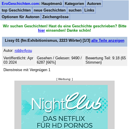
EroGeschichten.com
: Hauptmenü
Kategorien
Autoren
top Geschichten
neue Geschichten
suchen
Links
Optionen für Autoren
Zeichengrösse
Wir suchen Geschichten! Hast du eine Geschichte geschrieben? Bitte
hier
einsenden! Danke schön!
Lissy 01
(fm:Exhibitionismus,
2223
Wörter) [1/3]
alle Teile anzeigen
Autor:
robby4you
Veröffentlicht: Apr
Gesehen / Gelesen: 9490 /
Bewertung Teil: 9.18 (65
03 2024
6287 [66%]
Stimmen)
Dienstreise mit Vergnügen 1
[ Werbung: ]