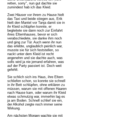
retten, sorry", nun gut dachte sie
zumindest hab ich das Kleid.
Zwei Häuser vor ihrem zu Hause hielt
das Taxi und beide stiegen aus, Erik
hielt den Mantel vor Tanja damit sie in
ihr Kleid schlüpfen konnte, er
begleitete sie dann noch zur Einfahrt
ihres Elternhauses, bevor er sich
verabschiedete, sie danke ihm noch
und ging zur Tür. Auch wenn ihr nun
das erlebte, unglaublich peinlich war,
musste sie für sich feststellen, so
nackt unter dem Kleid ist recht
angenehm und sie dachte auch, was
solls wird ja nie jemand erfahren, was
auf der Party passiert ist. Doch weit
gefehlt.
Sie schlich sich ins Haus, ihre Eltern
schliefen schon, so konnte sie schnell
in ihr Bett schlüpfen, ohne erklären zu
müssen, warum sie mit offenen Haaren
nach Hause kam, oder warum ihr Kleid
etwas schmutzig war, immerhin lag es
ja am Boden. Schnell schlief sie ein,
der Alkohol zeigte noch immer seine
Wirkung.
Am nächsten Morgen wachte sie mit