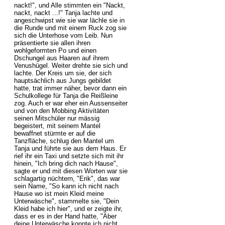
nackt!", und Alle stimmten ein "Nackt,
nackt, nackt ...!" Tanja lachte und
angeschwipst wie sie war lächle sie in
die Runde und mit einem Ruck zog sie
sich die Unterhose vom Leib. Nun
präsentierte sie allen ihren
wohlgeformten Po und einen
Dschungel aus Haaren auf ihrem
Venushügel. Weiter drehte sie sich und
lachte. Der Kreis um sie, der sich
hauptsächlich aus Jungs gebildet
hatte, trat immer näher, bevor dann ein
Schulkollege für Tanja die Reißleine
zog. Auch er war eher ein Aussenseiter
und von den Mobbing Aktivitäten
seinen Mitschüler nur mässig
begeistert, mit seinem Mantel
bewaffnet stürmte er auf die
Tanzfläche, schlug den Mantel um
Tanja und führte sie aus dem Haus. Er
rief ihr ein Taxi und setzte sich mit ihr
hinein, "Ich bring dich nach Hause",
sagte er und mit diesen Worten war sie
schlagartig nüchtern, "Erik", das war
sein Name, "So kann ich nicht nach
Hause wo ist mein Kleid meine
Unterwäsche", stammelte sie, "Dein
Kleid habe ich hier", und er zeigte ihr,
dass er es in der Hand hatte, "Aber
deine Unterwäsche konnte ich nicht