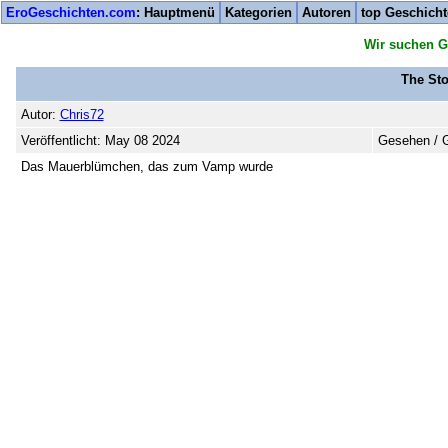
EroGeschichten.com
: Hauptmenü
Kategorien
Autoren
top Geschich
Wir suchen G
The Sto
Autor:
Chris72
Veröffentlicht: May 08 2024
Gesehen / G
Das Mauerblümchen, das zum Vamp wurde