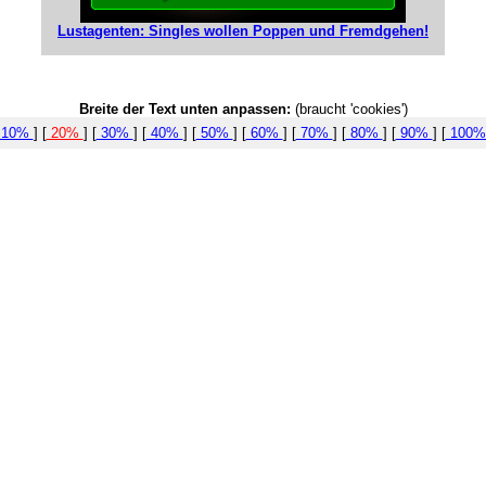
Lustagenten: Singles wollen Poppen und Fremdgehen!
Breite der Text unten anpassen:
(braucht 'cookies')
10%
] [
20%
] [
30%
] [
40%
] [
50%
] [
60%
] [
70%
] [
80%
] [
90%
] [
100