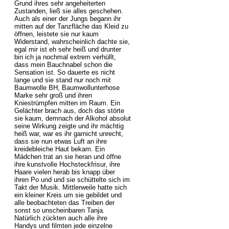
Grund ihres sehr angeheiterten
Zustanden, ließ sie alles geschehen.
Auch als einer der Jungs begann ihr
mitten auf der Tanzfläche das Kleid zu
öffnen, leistete sie nur kaum
Widerstand, wahrscheinlich dachte sie,
egal mir ist eh sehr heiß und drunter
bin ich ja nochmal extrem verhüllt,
dass mein Bauchnabel schon die
Sensation ist. So dauerte es nicht
lange und sie stand nur noch mit
Baumwolle BH, Baumwollunterhose
Marke sehr groß und ihren
Kniestrümpfen mitten im Raum. Ein
Gelächter brach aus, doch das störte
sie kaum, demnach der Alkohol absolut
seine Wirkung zeigte und ihr mächtig
heiß war, war es ihr garnicht unrecht,
dass sie nun etwas Luft an ihre
kreidebleiche Haut bekam. Ein
Mädchen trat an sie heran und öffne
ihre kunstvolle Hochsteckfrisur, ihre
Haare vielen herab bis knapp über
ihren Po und und sie schüttelte sich im
Takt der Musik. Mittlerweile hatte sich
ein kleiner Kreis um sie gebildet und
alle beobachteten das Treiben der
sonst so unscheinbaren Tanja.
Natürlich zückten auch alle ihre
Handys und filmten jede einzelne