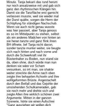
Minute. Tanja bekam das rund herum
nur noch ansatzweise mit und gab sich
ganz den rhythmischen Klängen hin.
Damit sie die Tanzfläche erst garnicht
verlassen musste, weil sie wieder mal
der Durst quälte, sorgen die Herrn der
Schöpfung für ständigen Nachschub.
Wenn sie auch nicht genau wusste
was hier passiert, aber Tanja genoss
es so im Mittelpunkt zu stehen, selbst
als ein anderes Mädchen von hinten an
sie heran tanzte und ganz flink ihren
BH öffnete, lief Tanja nicht davon,
sonder tanzte munter weiter, sie beugte
sich nach hinten und nach vorne und
durch die Schwerkraft viel ihr
Büstenhalter zu Boden, nun stand sie
da, oben ohne, doch würde man nun
denken sie wäre vor Scham
versunken, so irrt man, sie shakte
weiter streckte die Arme nach oben
zeigte ihre behaarten Achseln und ihre
wohlgeformten Brüste. Angestachelt
durch den Beifall und das Gejohle der
umstehenden Schulkameraden, gab
sie noch mehr und drehte sich und
zeigte Allen ihre wirklich schönen zwei
Argumente. Mitten in der ganzen
Szenerie, hörte sie einen Aufschrei
"Ganz ausziehen wir wollen dich