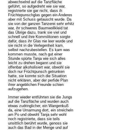
abwechselnd auf die Tanzfläche
geführt, so aufgedreht wie sie war,
registrierte sie gar nicht, dass ih
Früchtepunschglas gegen ein Anderes
aber mit Schuss getauscht wurde. Da
sie von der ganzen Tanzerei sehr erhitz
war, ihr schweres Baumwollkleid tat
das Übrige dazu, trank sie viel und
schnell und ihre Kommilitonen sorgte
dafür, dass ihr Glas nie leer wurde und
sie nicht in die Verlegenheit kam,
selbst nachzubestellen. Es kam was
kommen musste, nach gut einer
Stunde spürte Tanja wie sich alles
leicht zu drehen begann und sie
offenbar alkoholisiert war, obwohl sie
doch nur Früchtpunsch getrunken
hatte, sie konnte sich die Situation
nicht erklären, aber der perfide Plan
ihrer angeblichen Freunde schien
aufzugehen.
Immer wieder entführten sie die Jungs
auf die Tanzfläche und wurden auch
etwas zudringlicher, ein Wangenkuß
da, eine Umarmung dort, ein streicheln
am Po und obwohl Tanja sehr wohl
noch registrierte, dass sie teils
unsittlich berührt wurde, genoss sie
auch das Bad in der Menge und auf