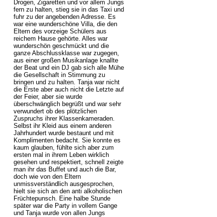
Drogen, Zigaretten und vor allem Jungs
fern zu halten, stieg sie in das Taxi und
fuhr zu der angebenden Adresse. Es
war eine wunderschöne Villa, die den
Eltern des vorzeige Schülers aus
reichem Hause gehörte. Alles war
wunderschön geschmückt und die
ganze Abschlussklasse war zugegen,
aus einer großen Musikanlage knallte
der Beat und ein DJ gab sich alle Mühe
die Gesellschaft in Stimmung zu
bringen und zu halten. Tanja war nicht
die Erste aber auch nicht die Letzte auf
der Feier, aber sie wurde
überschwänglich begrüßt und war sehr
verwundert ob des plötzlichen
Zuspruchs ihrer Klassenkameraden.
Selbst ihr Kleid aus einem anderen
Jahrhundert wurde bestaunt und mit
Komplimenten bedacht. Sie konnte es
kaum glauben, fühlte sich aber zum
ersten mal in ihrem Leben wirklich
gesehen und respektiert, schnell zeigte
man ihr das Buffet und auch die Bar,
doch wie von den Eltern
unmissverständlich ausgesprochen,
hielt sie sich an den anti alkoholischen
Früchtepunsch. Eine halbe Stunde
später war die Party in vollem Gange
und Tanja wurde von allen Jungs