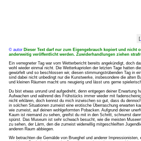
[
© autor
Dieser Text darf nur zum Eigengebrauch kopiert und nicht oh
anderweitig veröffentlicht werden. Zuwiderhandlungen ziehen strafr
Ein verregneter Tag war vom Wetterbericht bereits angekündigt, doch d
wohl wieder einmal nicht. Die Wetterkapriolen der letzten Tage hatten di
gewürfelt und so beschlossen wir, diesen stimmungstrübenden Tag in ei
sind dabei nicht unbedingt nur die Kunstwerke, insbesondere die alten 
und kleinen Räumen macht uns neugierig und lässt uns gerne spielerisc
Du bist etwas unrund und aufgedreht, denn entgegen deiner Erwartung 
Aufwachen und während des Frühstücks immer wieder mit fadenscheinig
nicht erklären, doch kennst du mich inzwischen so gut, dass du dennoch 
in solchen Situationen zumeist eine erotische Überraschung erwarten k
wie zumeist, auf deinen wohlgeformten Pobacken. Aufgrund deiner unerfü
Kaum ist niemand zu sehen, greifst du mit in den Schritt, schnurrst dan
spürst. Das Museum ist sehr schwach besucht, wie die meisten Museen
zu sehen, der Lärm, den die zumeist widerwillig mitgeschleiften Jugendl
anderen Raum abbiegen.
Wir betrachten die Gemälde von Brueghel und anderer Impressionisten,