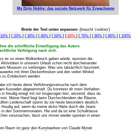
My Dirty Hobby: das soziale Netzwerk für Erwachsene
Breite der Text unten anpassen:
(braucht 'cookies')
10%
] [
20%
] [
30%
] [
40%
] [
50%
] [
60%
] [
70%
] [
80%
] [
90%
] [
100
ne die schriftliche Einwilligung des Autors
echtliche Verfolgung nach sich.
ass es so einen Wolkenbruch geben würde, wussten die
e Aktivitäten in unserem Urlaub schon recht durcheinander
nem Museum zu verbringen. Was uns tatsächlich fasziniert,
Bauwerke mit ihren Deckenfresken und den vielen Winkel
h zu Entdeckern werden.
habe ich heute deine Verführungsversuche nach dem
en Ausreden abgewimmelt. Du konntest dir mein Verhalten
in freudig erregt mit mir losgezogen bist, wissend, dass du
annst. Meine Hand liegt beim Durchschlendern der Räume,
llten Leidenschaft spürst du sie heute besonders deutlich.
n freudig auf, wenn du meine dicke Härte durch die Jeans
 in den Sommermonaten. Hie und da ist eine Schulklasse
ichen verursachen, lässt uns immer wieder spontan in einen
 ein Raum ist ganz den Kunstwerken von Claude Monet