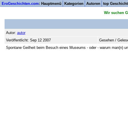
EroGeschichten.com
: Hauptmenü
Kategorien
Autoren
top Geschich
Wir suchen G
Autor:
autor
Veröffentlicht: Sep 12 2007
Gesehen / Gelese
Spontane Geilheit beim Besuch eines Museums - oder - warum man(n) und