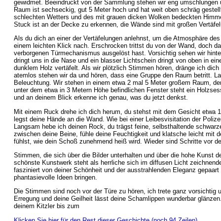
gewidmet. Beeindruckt von der Sammlung stehen wir eng umschlungen und
Raum ist sechseckig, gut 5 Meter hoch und hat weit oben schräg gestellt
schlechten Wetters und des mit grauen dicken Wolken bedeckten Himmels
Stuck ist an der Decke zu erkennen, die Wände sind mit großen Vertäfel
Als du dich an einer der Vertäfelungen anlehnst, um die Atmosphäre des 
einem leichten Klick nach. Erschrocken trittst du von der Wand, doch da
verborgenen Türmechanismus ausgelöst hast. Vorsichtig sehen wir hinte
dringt uns in die Nase und ein blasser Lichtschein dringt von oben in e
dunklem Holz vertäfelt. Als wir plötzlich Stimmen hören, dränge ich dich
atemlos stehen wir da und hören, dass eine Gruppe den Raum betritt. 
Beleuchtung. Wir stehen in einem etwa 2 mal 5 Meter großem Raum, de
unter dem etwa in 3 Metern Höhe befindlichen Fenster steht ein Holzsess
und an deinem Blick erkenne ich genau, was du jetzt denkst.
Mit einem Ruck drehe ich dich herum, du stehst mit dem Gesicht etwa 1/
legst deine Hände an die Wand. Wie bei einer Leibesvisitation der Polizei
Langsam hebe ich deinen Rock, du trägst feine, selbsthaltende schwarze
zwischen deine Beine, fühle deine Feuchtigkeit und klatsche leicht mit d
fühlst, wie dein Schoß zunehmend heiß wird. Wieder sind Schritte vor de
Stimmen, die sich über die Bilder unterhalten und über die hohe Kunst 
schönste Kunstwerk steht als herrliche sich im diffusen Licht zeichnende
fasziniert von deiner Schönheit und der ausstrahlenden Eleganz gepaart m
phantasievolle Ideen bringen.
Die Stimmen sind noch vor der Türe zu hören, ich trete ganz vorsichtig un
Erregung und deine Geilheit lässt deine Schamlippen wunderbar glänzen
deinem Kitzler bis zum
Klicken Sie hier für den Rest dieser Geschichte (noch 94 Zeilen)