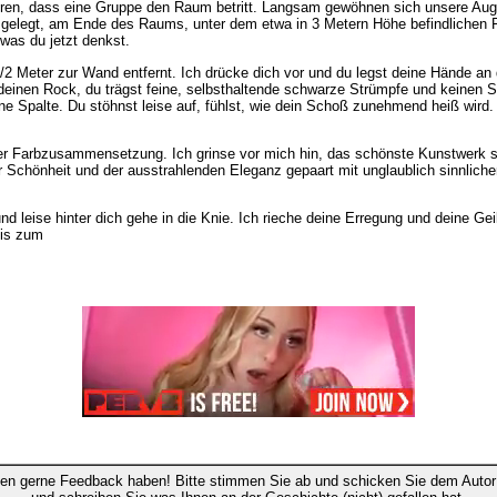
ören, dass eine Gruppe den Raum betritt. Langsam gewöhnen sich unsere Auge
gelegt, am Ende des Raums, unter dem etwa in 3 Metern Höhe befindlichen F
 was du jetzt denkst.
 Meter zur Wand entfernt. Ich drücke dich vor und du legst deine Hände an di
deinen Rock, du trägst feine, selbsthaltende schwarze Strümpfe und keinen S
ine Spalte. Du stöhnst leise auf, fühlst, wie dein Schoß zunehmend heiß wird.
der Farbzusammensetzung. Ich grinse vor mich hin, das schönste Kunstwerk ste
er Schönheit und der ausstrahlenden Eleganz gepaart mit unglaublich sinnlicher
nd leise hinter dich gehe in die Knie. Ich rieche deine Erregung und deine Ge
bis zum
en gerne Feedback haben! Bitte stimmen Sie ab und schicken Sie dem Autor 