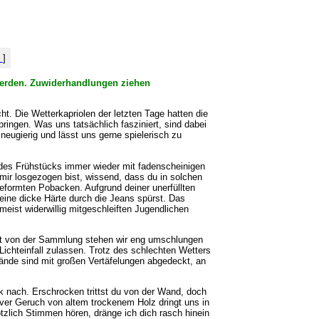
%
]
t werden. Zuwiderhandlungen ziehen
t. Die Wetterkapriolen der letzten Tage hatten die
ingen. Was uns tatsächlich fasziniert, sind dabei
eugierig und lässt uns gerne spielerisch zu
des Frühstücks immer wieder mit fadenscheinigen
mir losgezogen bist, wissend, dass du in solchen
eformten Pobacken. Aufgrund deiner unerfüllten
meine dicke Härte durch die Jeans spürst. Das
ist widerwillig mitgeschleiften Jugendlichen
kt von der Sammlung stehen wir eng umschlungen
Lichteinfall zulassen. Trotz des schlechten Wetters
ände sind mit großen Vertäfelungen abgedeckt, an
ck nach. Erschrocken trittst du von der Wand, doch
iver Geruch von altem trockenem Holz dringt uns in
ötzlich Stimmen hören, dränge ich dich rasch hinein