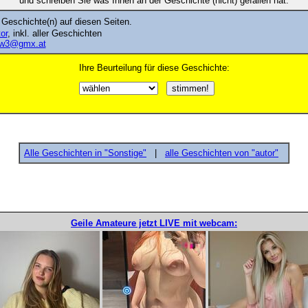
und schreiben Sie was Ihnen an der Geschichte (nicht) gefallen hat.
 Geschichte(n) auf diesen Seiten.
tor
, inkl. aller Geschichten
w3@gmx.at
Ihre Beurteilung für diese Geschichte:
Alle Geschichten in "Sonstige"
|
alle Geschichten von "autor"
Geile Amateure jetzt LIVE mit webcam: