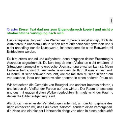
[
© autor
Dieser Text darf nur zum Eigengebrauch kopiert und nicht o
strafrechtliche Verfolgung nach sich.
Ein verregneter Tag war vom Wetterbericht bereits angekündigt, doch da
Aktivitäten in unserem Urlaub schon recht durcheinander gewürfelt und 
nicht unbedingt nur die Kunstwerke, insbesondere die alten Bauwerke m
Entdeckern werden.
Du bist etwas unrund und aufgedreht, denn entgegen deiner Erwartung
Ausreden abgewimmelt. Du konntest dir mein Verhalten nicht erklären, d
Situationen zumeist eine erotische Überraschung erwarten kannst. Mein
Leidenschaft spürst du sie heute besonders deutlich. Kaum ist niemand z
Museum ist sehr schwach besucht, wie die meisten Museen in den Somme
verursachen, lässt uns immer wieder spontan in einen anderen Raum ab
Wir betrachten die Gemälde von Brueghel und anderer Impressionisten
und lassen die Vielfalt der Farben auf uns wirken. Der Raum ist sechsec
und des mit grauen dicken Wolken bedeckten Himmels wirkt der Raum dad
denen die Bilder aufgehängt sind.
Als du dich an einer der Vertäfelungen anlehnst, um die Atmosphäre des 
dann entdecken wir, dass du nichts zerstört, sondern einen verborgenen
die Nase und ein blasser Lichtschein dringt von oben in einen schlauchf