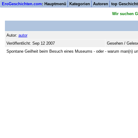
EroGeschichten.com
: Hauptmenü
Kategorien
Autoren
top Geschich
Wir suchen G
Autor:
autor
Veröffentlicht: Sep 12 2007
Gesehen / Gelese
Spontane Geilheit beim Besuch eines Museums - oder - warum man(n) und