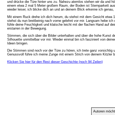
und drücke die Türe hinter uns zu. Nahezu atemlos stehen wir da und h
einem etwa 2 mal 5 Meter großem Raum, der Boden ist Sternparkett aus
wieder leiser, ich blicke dich an und an deinem Blick erkenne ich genau,
Mit einem Ruck drehe ich dich herum, du stehst mit dem Gesicht etwa 1/2
stehst du nun breitbeinig nach vorne gelehnt vor mir. Langsam hebe ich 
fühle deine Feuchtigkeit und klatsche leicht mit der flachen Hand auf de
erstarren in der Bewegung.
Stimmen, die sich über die Bilder unterhalten und über die hohe Kunst 
Silhouette unmittelbar vor mir. Wieder einmal bin ich fasziniert von dein
Ideen bringen.
Die Stimmen sind noch vor der Türe zu hören, ich trete ganz vorsichtig u
Genussvoll führe ich meine Zunge mit einem Strich von deinem Kitzler 
Klicken Sie hier für den Rest dieser Geschichte (noch 94 Zeilen)
Autoren möcht