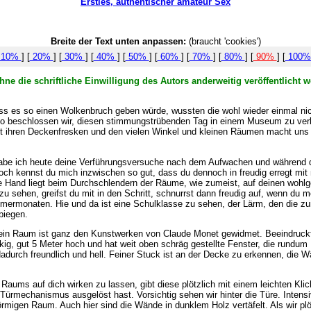
Ersties, authentischer amateur Sex
Breite der Text unten anpassen:
(braucht 'cookies')
10%
] [
20%
] [
30%
] [
40%
] [
50%
] [
60%
] [
70%
] [
80%
] [
90%
] [
100
hne die schriftliche Einwilligung des Autors anderweitig veröffentlich
ss es so einen Wolkenbruch geben würde, wussten die wohl wieder einmal nich
so beschlossen wir, diesen stimmungstrübenden Tag in einem Museum zu verbr
it ihren Deckenfresken und den vielen Winkel und kleinen Räumen macht uns n
 habe ich heute deine Verführungsversuche nach dem Aufwachen und während 
och kennst du mich inzwischen so gut, dass du dennoch in freudig erregt mit 
e Hand liegt beim Durchschlendern der Räume, wie zumeist, auf deinen wohlg
u sehen, greifst du mit in den Schritt, schnurrst dann freudig auf, wenn du 
rmonaten. Hie und da ist eine Schulklasse zu sehen, der Lärm, den die zume
biegen.
, ein Raum ist ganz den Kunstwerken von Claude Monet gewidmet. Beeindruc
kig, gut 5 Meter hoch und hat weit oben schräg gestellte Fenster, die rundum 
urch freundlich und hell. Feiner Stuck ist an der Decke zu erkennen, die W
Raums auf dich wirken zu lassen, gibt diese plötzlich mit einem leichten Kli
 Türmechanismus ausgelöst hast. Vorsichtig sehen wir hinter die Türe. Intens
örmigen Raum. Auch hier sind die Wände in dunklem Holz vertäfelt. Als wir pl