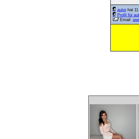
autor
hat 11
Profil für au
Email:
ww