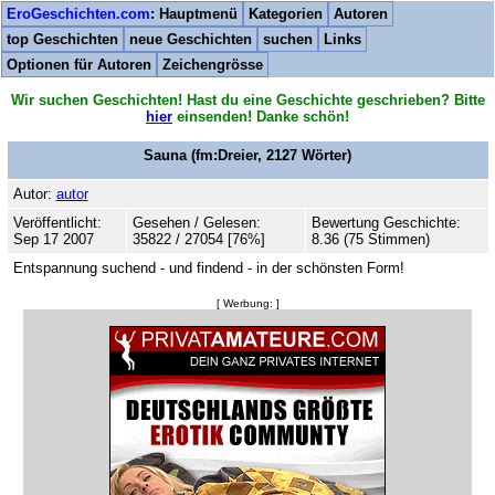
EroGeschichten.com
: Hauptmenü
Kategorien
Autoren
top Geschichten
neue Geschichten
suchen
Links
Optionen für Autoren
Zeichengrösse
Wir suchen Geschichten! Hast du eine Geschichte geschrieben? Bitte
hier
einsenden! Danke schön!
Sauna
(fm:Dreier,
2127
Wörter)
Autor:
autor
Veröffentlicht:
Gesehen / Gelesen:
Bewertung Geschichte:
Sep 17 2007
35822 / 27054 [76%]
8.36 (75 Stimmen)
Entspannung suchend - und findend - in der schönsten Form!
[ Werbung: ]