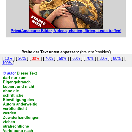
PrivatAmateure: Bilder, Videos, chatten, flirten, Leute treffen!
Breite der Text unten anpassen:
(braucht 'cookies')
[
10%
] [
20%
] [
30%
] [
40%
] [
50%
] [
60%
] [
70%
] [
80%
] [
90%
] [
100%
]
© autor
Dieser Text
darf nur zum
Eigengebrauch
kopiert und nicht
ohne die
schriftliche
Einwilligung des
Autors anderweitig
veröffentlicht
werden.
Zuwiderhandlungen
ziehen
strafrechtliche
Verfolgung nach