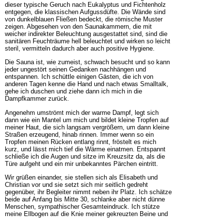
dieser typische Geruch nach Eukalyptus und Fichtenholz
entgegen, die klassischen Aufgussdüfte. Die Wände sind
von dunkelblauen Fließen bedeckt, die römische Muster
zeigen. Abgesehen von den Saunakammern, die mit
weicher indirekter Beleuchtung ausgestattet sind, sind die
sanitären Feuchträume hell beleuchtet und wirken so leicht
steril, vermitteln dadurch aber auch positive Hygiene.
Die Sauna ist, wie zumeist, schwach besucht und so kann
jeder ungestört seinen Gedanken nachhängen und
entspannen. Ich schüttle einigen Gästen, die ich von
anderen Tagen kenne die Hand und nach etwas Smalltalk,
gehe ich duschen und ziehe dann ich mich in die
Dampfkammer zurück.
Angenehm umströmt mich der warme Dampf, legt sich
dann wie ein Mantel um mich und bildet kleine Tropfen auf
meiner Haut, die sich langsam vergrößern, um dann kleine
Straßen erzeugend, hinab rinnen. Immer wenn so ein
Tropfen meinen Rücken entlang rinnt, fröstelt es mich
kurz, und lässt mich tief die Wärme einatmen. Entspannt
schließe ich die Augen und sitze im Kreuzsitz da, als die
Türe aufgeht und ein mir unbekanntes Pärchen eintritt.
Wir grüßen einander, sie stellen sich als Elisabeth und
Christian vor und sie setzt sich mir seitlich gedreht
gegenüber, ihr Begleiter nimmt neben ihr Platz. Ich schätze
beide auf Anfang bis Mitte 30, schlanke aber nicht dünne
Menschen, sympathischer Gesamteindruck. Ich stütze
meine Ellbogen auf die Knie meiner gekreuzten Beine und